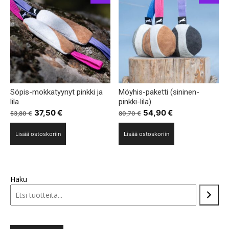
Voit
tehdä
valinnat
tuotteen
sivulla.
Söpis-mokkatyynyt pinkki ja
Möyhis-paketti (sininen-
lila
pinkki-lila)
Alkuperäinen
Nykyinen
Alkuperäinen
Nykyinen
37,50
€
54,90
€
53,80
€
80,70
€
hinta
hinta
hinta
hinta
Lisää ostoskoriin
Lisää ostoskoriin
oli:
on:
oli:
on:
53,80 €.
37,50 €.
80,70 €.
54,90 €.
Haku