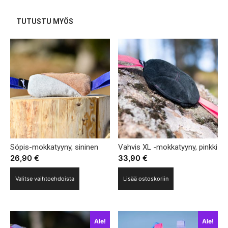
muunnelma.
Voit
TUTUSTU MYÖS
tehdä
valinnat
tuotteen
sivulla.
Söpis-mokkatyyny, sininen
Vahvis XL -mokkatyyny, pinkki
26,90
€
33,90
€
Tällä
Valitse vaihtoehdoista
Lisää ostoskoriin
tuotteella
on
useampi
Ale!
Ale!
muunnelma.