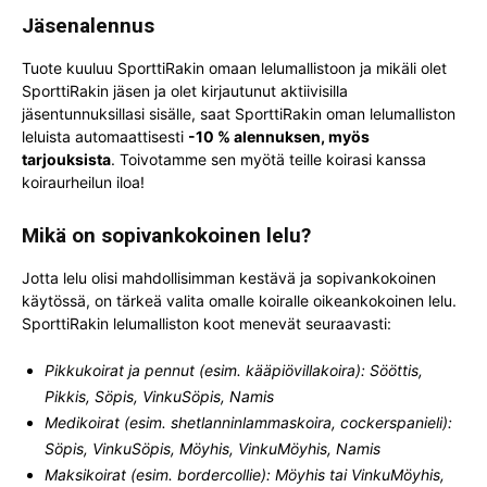
Jäsenalennus
Tuote kuuluu SporttiRakin omaan lelumallistoon ja mikäli olet
SporttiRakin jäsen ja olet kirjautunut aktiivisilla
jäsentunnuksillasi sisälle, saat SporttiRakin oman lelumalliston
leluista automaattisesti
-10 % alennuksen, myös
tarjouksista
. Toivotamme sen myötä teille koirasi kanssa
koiraurheilun iloa!
Mikä on sopivankokoinen lelu?
Jotta lelu olisi mahdollisimman kestävä ja sopivankokoinen
käytössä, on tärkeä valita omalle koiralle oikeankokoinen lelu.
SporttiRakin lelumalliston koot menevät seuraavasti:
Pikkukoirat ja pennut (esim. kääpiövillakoira): Sööttis,
Pikkis, Söpis, VinkuSöpis, Namis
Medikoirat (esim. shetlanninlammaskoira, cockerspanieli):
Söpis, VinkuSöpis, Möyhis, VinkuMöyhis, Namis
Maksikoirat (esim. bordercollie): Möyhis tai VinkuMöyhis,