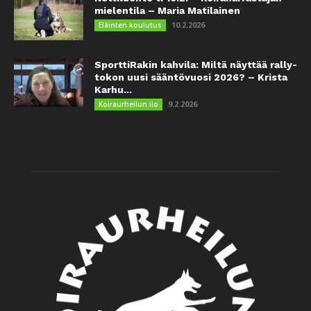
mielentila – Maria Matilainen
10.2.2026
Eläinten koulutus
SporttiRakin kahvila: Miltä näyttää rally-
tokon uusi sääntövuosi 2026? – Krista
Karhu...
9.2.2026
Koiraurheilun ilo