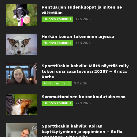
Pentuarjen sudenkuopat ja miten ne
vältetään
12.5.2026
Eläinten koulutus
Herkän koiran tukeminen arjessa
18.3.2026
Eläinten koulutus
SporttiRakin kahvila: Miltä näyttää rally-
tokon uusi sääntövuosi 2026? – Krista
Karhu...
9.2.2026
Koiraurheilun ilo
Sammuttaminen koirankoulutuksessa
22.1.2026
Eläinten koulutus
SporttiRakin kahvila: Koiran
käyttäytyminen ja oppiminen – Sofia
Haapanen, Nina Laiho...