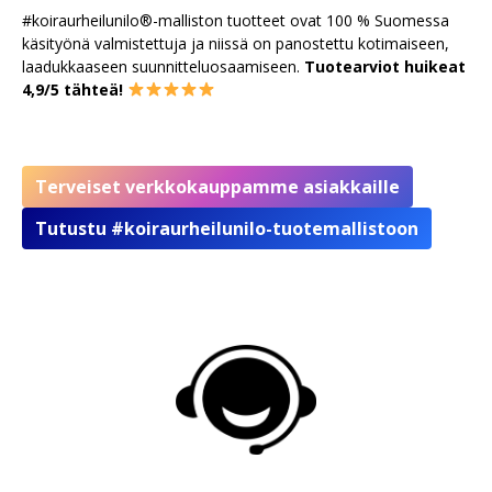
#koiraurheilunilo®-malliston tuotteet ovat 100 % Suomessa
käsityönä valmistettuja ja niissä on panostettu kotimaiseen,
laadukkaaseen suunnitteluosaamiseen.
Tuotearviot huikeat
4,9/5 tähteä!
Terveiset verkkokauppamme asiakkaille
Tutustu #koiraurheilunilo-tuotemallistoon