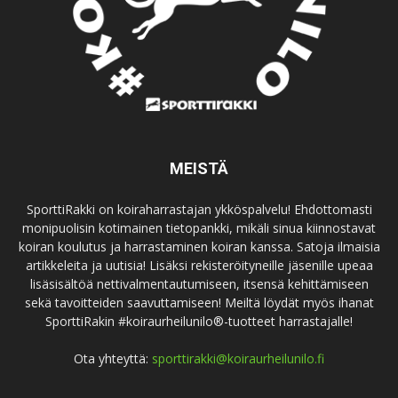
MEISTÄ
SporttiRakki on koiraharrastajan ykköspalvelu! Ehdottomasti
monipuolisin kotimainen tietopankki, mikäli sinua kiinnostavat
koiran koulutus ja harrastaminen koiran kanssa. Satoja ilmaisia
artikkeleita ja uutisia! Lisäksi rekisteröityneille jäsenille upeaa
lisäsisältöä nettivalmentautumiseen, itsensä kehittämiseen
sekä tavoitteiden saavuttamiseen! Meiltä löydät myös ihanat
SporttiRakin #koiraurheilunilo®-tuotteet harrastajalle!
Ota yhteyttä:
sporttirakki@koiraurheilunilo.fi