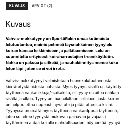
KUVAUS
ARVIOT (2)
Kuvaus
Vahvis-mokkatyyny on SporttiRakin omaa kotimaista
lelutuotantoa, mainio pehmeä täysnahkainen tyynylelu
koiran kanssa leikkimiseen ja palkitsemiseen. Lelu on
suunniteltu erityisesti koiraharrastajien treenikäyttöön.
Nahka on paksua ja sitkeää, ja nauhakiinnitys menee koko
lelun läpi, joten se ei voi irrota.
Vahvis-mokkatyynyt valmistetaan huonekalutuotannosta
kierrätetystä aidosta nahasta. Myös tyynyn sisällä on käytetty
täytteenä nahkatilkkuja/-suikaleita, eli tyyny on aitoa nahkaa
sisältä ja ulkoa. Tyyny on muotoilultaan sellainen, josta koiran
on helppo ottaa nopeasti hyvä ote ja pitää otteesta kiinni.
Tyynyssä on sisällä myös täytteenä nahkasilppua täytteenä,
joten se tekee tyynystä mukavan painavan ja vajaasti
täyttäminen antaa koiralle mahdollisuuden möyhentää tyynyä