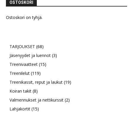
OSTOSKORI
Ostoskori on tyhjä.
68
TARJOUKSET
68
tuotetta
3
Jäsenyydet ja luennot
3
15
tuotetta
Treenivaatteet
15
119
tuotetta
Treenilelut
119
tuotetta
19
Treenikassit, reput ja laukut
19
8
tuotetta
Koiran takit
8
tuotetta
2
Valmennukset ja nettikurssit
2
15
tuotetta
Lahjakortit
15
tuotetta