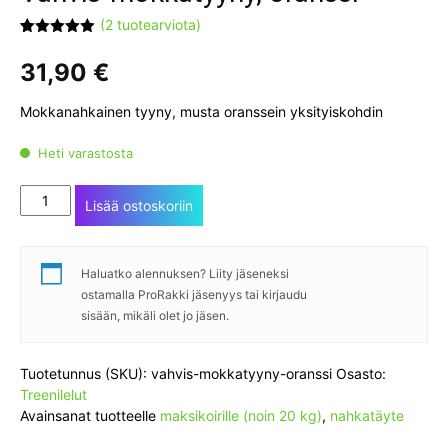
(
2
tuotearviota)
Arvio
2
5.00
5:stä
31,90
€
perustuen
asiakkaan
arvotukseen.
Mokkanahkainen tyyny, musta oranssein yksityiskohdin
Heti varastosta
Vahvis-
Lisää ostoskoriin
mokkatyyny,
oranssi
määrä
Haluatko alennuksen? Liity jäseneksi
ostamalla ProRakki jäsenyys tai kirjaudu
sisään, mikäli olet jo jäsen.
Tuotetunnus (SKU):
vahvis-mokkatyyny-oranssi
Osasto:
Treenilelut
Avainsanat tuotteelle
maksikoirille (noin 20 kg)
,
nahkatäyte