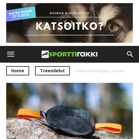
Home
Treenilelut
Vahvis-mokkatyyny, oranssi