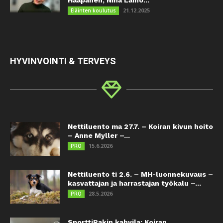
21.12.2025
Eläinten koulutus
HYVINVOINTI & TERVEYS
Nettiluento ma 27.7. – Koiran kivun hoito
– Anne Myller –...
15.6.2026
PRO
Nettiluento ti 2.6. – MH-luonnekuvaus –
kasvattajan ja harrastajan työkalu –...
28.5.2026
PRO
SporttiRakin kahvila: Koiran