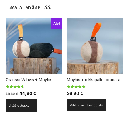
SAATAT MYÖS PITÄÄ...
Ale!
Oranssi Vahvis + Möyhis
Möyhis-mokkapallo, oranssi
Arvostelu
Arvostelu
Alkuperäinen
Nykyinen
44,90
€
26,90
€
58,80
€
tuotteesta:
tuotteesta:
4.67
5.00
hinta
hinta
Tällä
/ 5
/ 5
Valitse vaihtoehdoista
Lisää ostoskoriin
oli:
on:
tuotteella
58,80 €.
44,90 €.
on
useampi