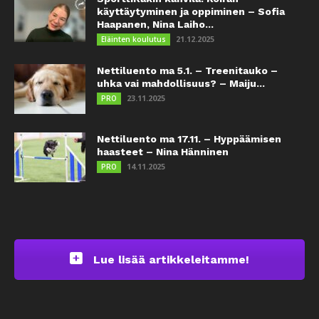
käyttäytyminen ja oppiminen – Sofia
Haapanen, Nina Laiho...
21.12.2025
Eläinten koulutus
Nettiluento ma 5.1. – Treenitauko –
uhka vai mahdollisuus? – Maiju...
23.11.2025
PRO
Nettiluento ma 17.11. – Hyppäämisen
haasteet – Nina Hänninen
14.11.2025
PRO
Lue lisää artikkeleitamme!