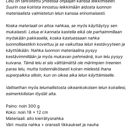
Lelu on tarkoitettu yhdessä ohjaajan kanssa leikkimiseen.
Suurin osa koirista innostuu leikkimään aidosta luonnon
materiaalista valmistetun lelun kanssa erinomaisesti.
Koska materiaali on aitoa nahkaa, se myös käyttäytyy sen
mukaisesti. Lelua ei kannata kastella eikä ole parhaimmillaan
myöskään pakkasella, koska kastuessaan nahka
luonnollisestikin kovettuu ja se vaikuttaa lelun kestävyyteen ja
käyttöikään. Nahka luonnon materiaalina pysyy
kestävimmillään ja myös mukavan pehmeänä, kun lelu pysyy
kuivana. Tämä lelu ei siis välttämättä ole märimpien treenien
paras lelu, mutta todennäköisesti koiran mielestä ihana
superpalkka silloin, kun on oikea aika lelun käyttämiselle.
Valitsethan myös lelumallistosta oikeankokoisen lelun koirallesi,
esimerkkilistan löydät alta.
Paino: noin 300 g
Koko: noin 18 x 12 cm
Materiaali: aito kierrätysnahka
Väri: musta nahka + oranssit tikkaukset ja nauha