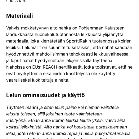
suussaan.
Materiaali
Vahvis-mokkatyynyn aito nahka on Pohjanmaan Kalusteen
laadukkaasta huonekalutuotannosta leikkuusta ylijäänyttä
materiaalia, joka kierrätetään SporttiRakin tuotannossa koirien
leluiksi. Lelumallit on suunniteltu sellaisiksi, että nahat saadaan
hyödynnettyä mahdollisimman tehokkaasti leikkuuvaiheessa,
ja loput nahat hyödynnetään lelujen sisällä täytteenä.
Nahoissa on EU:n REACH-sertifikaatit, jotka todistavat, että ne
ovat myrkyttömiä eikä niiden käsittelyssä ole käytetty
vaaralliseksi luokiteltuja aineita.
Lelun ominaisuudet ja käyttö
Täytteen määrä ja siten lelun paino voi hieman vaihdella
lelusta toiseen, sillä jokainen tuote valmistetaan
käsityönä.
Ethän anna koiran leikkiä lelulla yksin, valvo aina
koirasi leikkimistä. Aito nahka voi houkutella pureskelemaan
lelua, joten ethän anna koirasi repiä ja niellä paloja/materiaalia.