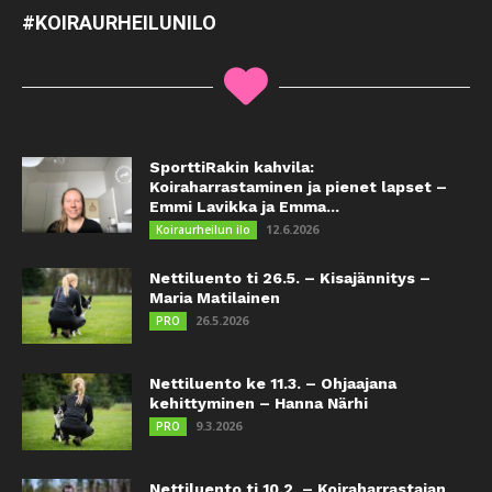
#KOIRAURHEILUNILO
SporttiRakin kahvila:
Koiraharrastaminen ja pienet lapset –
Emmi Lavikka ja Emma...
12.6.2026
Koiraurheilun ilo
Nettiluento ti 26.5. – Kisajännitys –
Maria Matilainen
26.5.2026
PRO
Nettiluento ke 11.3. – Ohjaajana
kehittyminen – Hanna Närhi
9.3.2026
PRO
Nettiluento ti 10.2. – Koiraharrastajan