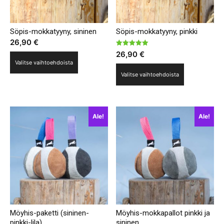
Söpis-mokkatyyny, sininen
Söpis-mokkatyyny, pinkki
26,90
€
Arvostelu
26,90
€
Tällä
tuotteesta:
Valitse vaihtoehdoista
5.00
Tällä
tuotteella
/ 5
Valitse vaihtoehdoista
tuotteella
on
on
useampi
useampi
muunnelma.
Ale!
Ale!
muunnelma.
Voit
Voit
tehdä
tehdä
valinnat
valinnat
tuotteen
tuotteen
sivulla.
sivulla.
Möyhis-paketti (sininen-
Möyhis-mokkapallot pinkki ja
pinkki-lila)
sininen