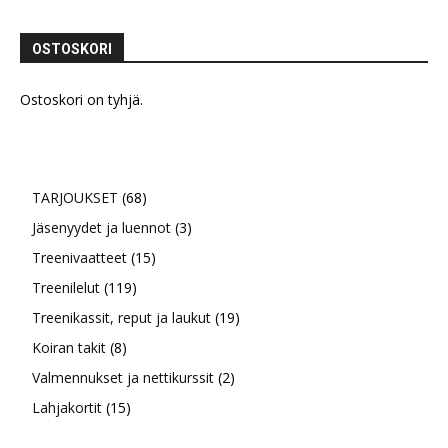
OSTOSKORI
Ostoskori on tyhjä.
68
TARJOUKSET
68
tuotetta
3
Jäsenyydet ja luennot
3
15
tuotetta
Treenivaatteet
15
119
tuotetta
Treenilelut
119
tuotetta
19
Treenikassit, reput ja laukut
19
8
tuotetta
Koiran takit
8
tuotetta
2
Valmennukset ja nettikurssit
2
15
tuotetta
Lahjakortit
15
tuotetta