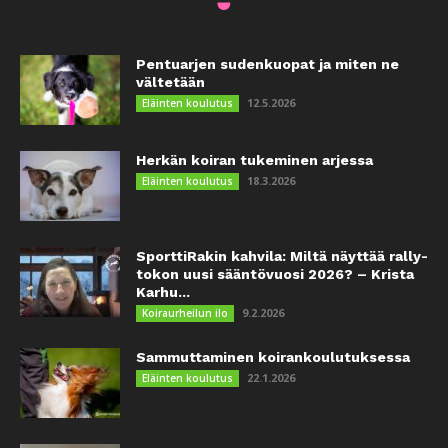
Pentuarjen sudenkuopat ja miten ne
vältetään
12.5.2026
Eläinten koulutus
Herkän koiran tukeminen arjessa
18.3.2026
Eläinten koulutus
SporttiRakin kahvila: Miltä näyttää rally-
tokon uusi sääntövuosi 2026? – Krista
Karhu...
9.2.2026
Koiraurheilun ilo
Sammuttaminen koirankoulutuksessa
22.1.2026
Eläinten koulutus