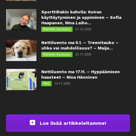
SporttiRakin kahvila: Koiran
käyttäytyminen ja oppiminen – Sofia
Haapanen, Nina Laiho...
21.12.2025
Eläinten koulutus
Nettiluento ma 5.1. – Treenitauko –
uhka vai mahdollisuus? – Maiju...
23.11.2025
Eläinten koulutus
Nettiluento ma 17.11. – Hyppäämisen
haasteet – Nina Hänninen
14.11.2025
PRO
Lue lisää artikkeleitamme!