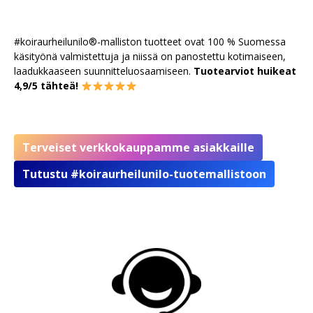
#koiraurheilunilo®-malliston tuotteet ovat 100 % Suomessa
käsityönä valmistettuja ja niissä on panostettu kotimaiseen,
laadukkaaseen suunnitteluosaamiseen.
Tuotearviot huikeat
4,9/5 tähteä!
Terveiset verkkokauppamme asiakkaille
Tutustu #koiraurheilunilo-tuotemallistoon