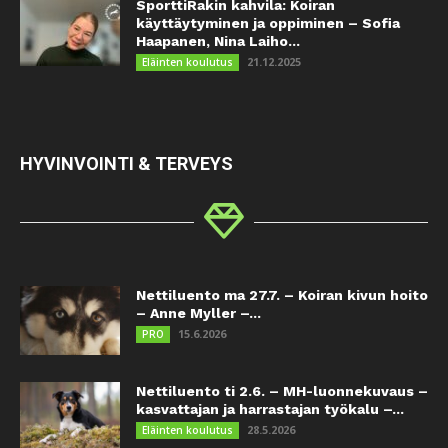
SporttiRakin kahvila: Koiran
käyttäytyminen ja oppiminen – Sofia
Haapanen, Nina Laiho...
21.12.2025
Eläinten koulutus
HYVINVOINTI & TERVEYS
Nettiluento ma 27.7. – Koiran kivun hoito
– Anne Myller –...
15.6.2026
PRO
Nettiluento ti 2.6. – MH-luonnekuvaus –
kasvattajan ja harrastajan työkalu –...
28.5.2026
Eläinten koulutus