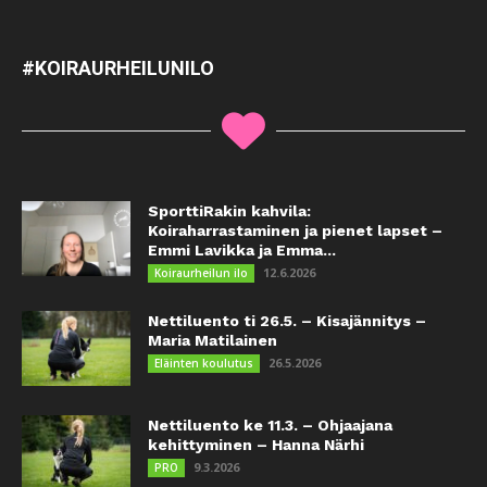
#KOIRAURHEILUNILO
SporttiRakin kahvila:
Koiraharrastaminen ja pienet lapset –
Emmi Lavikka ja Emma...
12.6.2026
Koiraurheilun ilo
Nettiluento ti 26.5. – Kisajännitys –
Maria Matilainen
26.5.2026
Eläinten koulutus
Nettiluento ke 11.3. – Ohjaajana
kehittyminen – Hanna Närhi
9.3.2026
PRO