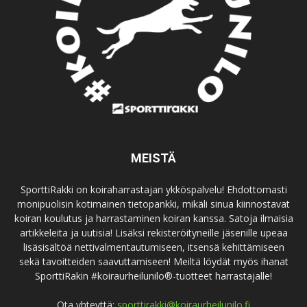
MEISTÄ
SporttiRakki on koiraharrastajan ykköspalvelu! Ehdottomasti
monipuolisin kotimainen tietopankki, mikäli sinua kiinnostavat
koiran koulutus ja harrastaminen koiran kanssa. Satoja ilmaisia
artikkeleita ja uutisia! Lisäksi rekisteröityneille jäsenille upeaa
lisäsisältöä nettivalmentautumiseen, itsensä kehittämiseen
sekä tavoitteiden saavuttamiseen! Meiltä löydät myös ihanat
SporttiRakin #koiraurheilunilo®-tuotteet harrastajalle!
Ota yhteyttä:
sporttirakki@koiraurheilunilo.fi