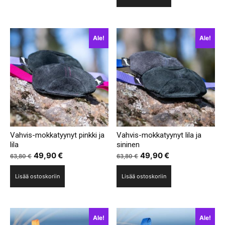
58,80 €.
44,90 €.
Ale!
Ale!
Vahvis-mokkatyynyt pinkki ja
Vahvis-mokkatyynyt lila ja
lila
sininen
Alkuperäinen
Nykyinen
Alkuperäinen
Nykyinen
49,90
€
49,90
€
63,80
€
63,80
€
hinta
hinta
hinta
hinta
Lisää ostoskoriin
Lisää ostoskoriin
oli:
on:
oli:
on:
63,80 €.
49,90 €.
63,80 €.
49,90 €.
Ale!
Ale!