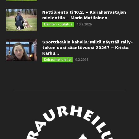
Nettiluento ti 10.2. – Koiraharrastajan
mielentila – Maria Matilainen
10.2.2026
Eläinten koulutus
SporttiRakin kahvila: Miltä näyttää rally-
tokon uusi sääntövuosi 2026? – Krista
Karhu...
9.2.2026
Koiraurheilun ilo