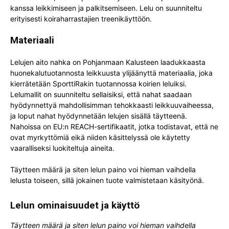
kanssa leikkimiseen ja palkitsemiseen. Lelu on suunniteltu
erityisesti koiraharrastajien treenikäyttöön.
Materiaali
Lelujen aito nahka on Pohjanmaan Kalusteen laadukkaasta
huonekalutuotannosta leikkuusta ylijäänyttä materiaalia, joka
kierrätetään SporttiRakin tuotannossa koirien leluiksi.
Lelumallit on suunniteltu sellaisiksi, että nahat saadaan
hyödynnettyä mahdollisimman tehokkaasti leikkuuvaiheessa,
ja loput nahat hyödynnetään lelujen sisällä täytteenä.
Nahoissa on EU:n REACH-sertifikaatit, jotka todistavat, että ne
ovat myrkyttömiä eikä niiden käsittelyssä ole käytetty
vaaralliseksi luokiteltuja aineita.
Täytteen määrä ja siten lelun paino voi hieman vaihdella
lelusta toiseen, sillä jokainen tuote valmistetaan käsityönä.
Lelun ominaisuudet ja käyttö
Täytteen määrä ja siten lelun paino voi hieman vaihdella