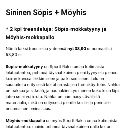
Sininen Söpis + Möyhis
* 2 kpl treenileluja: Söpis-mokkatyyny ja
Möyhis-mokkapallo
Nämä kaksi treenilelua yhteensä
nyt 38,90 e
, normaalisti
53,80 e.
Söpis-mokkatyyny
on SporttiRakin omaa kotimaista
lelutuotantoa, pehmeä täysnahkainen pieni tyynylelu pienen
koiran kanssa leikkimiseen ja palkitsemiseen. Lelu on
suunniteltu erityisesti koiraharrastajien treenikäyttöön. Nahka
on paksua ja sitkeää, ja nauhakiinnitys menee koko lelun läpi,
joten se ei voi irrota. Nahka on hammasystävällistä
materiaalia, mikä on erityisesti pienille koirille ja pennuille
erinomainen ominaisuus.
Möyhis-mokkapallo
on myös SporttiRakin omaa kotimaista
lelutuotantoa, mainio pehmeä täysnahkainen pallo koiran