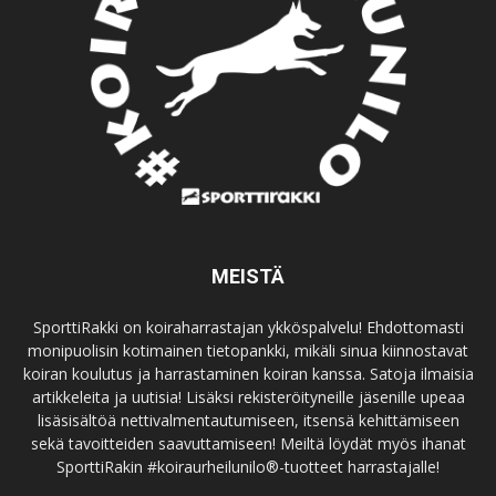
MEISTÄ
SporttiRakki on koiraharrastajan ykköspalvelu! Ehdottomasti
monipuolisin kotimainen tietopankki, mikäli sinua kiinnostavat
koiran koulutus ja harrastaminen koiran kanssa. Satoja ilmaisia
artikkeleita ja uutisia! Lisäksi rekisteröityneille jäsenille upeaa
lisäsisältöä nettivalmentautumiseen, itsensä kehittämiseen
sekä tavoitteiden saavuttamiseen! Meiltä löydät myös ihanat
SporttiRakin #koiraurheilunilo®-tuotteet harrastajalle!