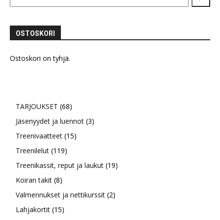
tehdä
valinnat
tuotteen
OSTOSKORI
sivulla.
Ostoskori on tyhjä.
68
TARJOUKSET
68
tuotetta
3
Jäsenyydet ja luennot
3
15
tuotetta
Treenivaatteet
15
119
tuotetta
Treenilelut
119
tuotetta
19
Treenikassit, reput ja laukut
19
8
tuotetta
Koiran takit
8
tuotetta
2
Valmennukset ja nettikurssit
2
15
tuotetta
Lahjakortit
15