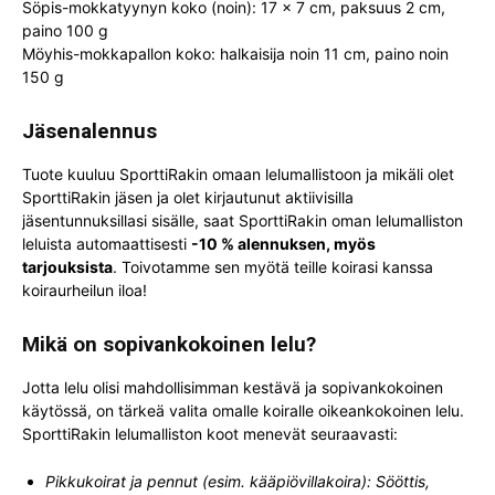
Söpis-mokkatyynyn koko (noin): 17 x 7 cm, paksuus 2 cm,
paino 100 g
Möyhis-mokkapallon koko: halkaisija noin 11 cm, paino noin
150 g
Jäsenalennus
Tuote kuuluu SporttiRakin omaan lelumallistoon ja mikäli olet
SporttiRakin jäsen ja olet kirjautunut aktiivisilla
jäsentunnuksillasi sisälle, saat SporttiRakin oman lelumalliston
leluista automaattisesti
-10 % alennuksen, myös
tarjouksista
. Toivotamme sen myötä teille koirasi kanssa
koiraurheilun iloa!
Mikä on sopivankokoinen lelu?
Jotta lelu olisi mahdollisimman kestävä ja sopivankokoinen
käytössä, on tärkeä valita omalle koiralle oikeankokoinen lelu.
SporttiRakin lelumalliston koot menevät seuraavasti:
Pikkukoirat ja pennut (esim. kääpiövillakoira): Sööttis,