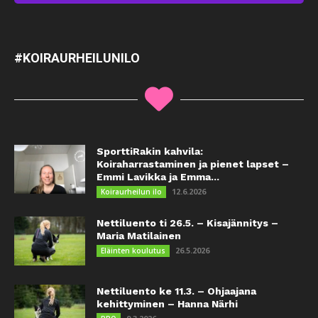
#KOIRAURHEILUNILO
SporttiRakin kahvila:
Koiraharrastaminen ja pienet lapset –
Emmi Lavikka ja Emma...
12.6.2026
Koiraurheilun ilo
Nettiluento ti 26.5. – Kisajännitys –
Maria Matilainen
26.5.2026
Eläinten koulutus
Nettiluento ke 11.3. – Ohjaajana
kehittyminen – Hanna Närhi