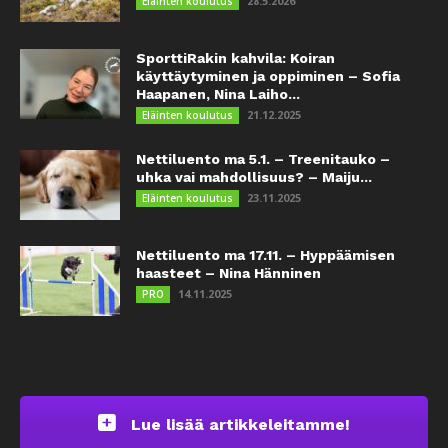
28.5.2026
Eläinten koulutus
SporttiRakin kahvila: Koiran
käyttäytyminen ja oppiminen – Sofia
Haapanen, Nina Laiho...
21.12.2025
Eläinten koulutus
Nettiluento ma 5.1. – Treenitauko –
uhka vai mahdollisuus? – Maiju...
23.11.2025
Eläinten koulutus
Nettiluento ma 17.11. – Hyppäämisen
haasteet – Nina Hänninen
14.11.2025
PRO
Lue lisää artikkeleitamme!