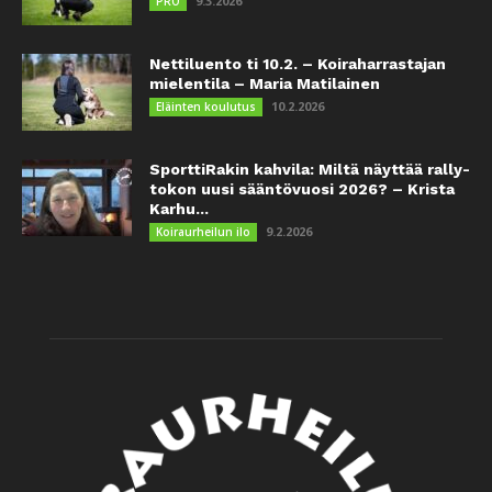
9.3.2026
PRO
Nettiluento ti 10.2. – Koiraharrastajan
mielentila – Maria Matilainen
10.2.2026
Eläinten koulutus
SporttiRakin kahvila: Miltä näyttää rally-
tokon uusi sääntövuosi 2026? – Krista
Karhu...
9.2.2026
Koiraurheilun ilo