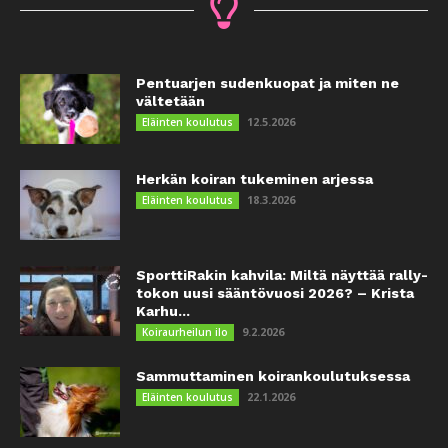
Pentuarjen sudenkuopat ja miten ne
vältetään
12.5.2026
Eläinten koulutus
Herkän koiran tukeminen arjessa
18.3.2026
Eläinten koulutus
SporttiRakin kahvila: Miltä näyttää rally-
tokon uusi sääntövuosi 2026? – Krista
Karhu...
9.2.2026
Koiraurheilun ilo
Sammuttaminen koirankoulutuksessa
22.1.2026
Eläinten koulutus