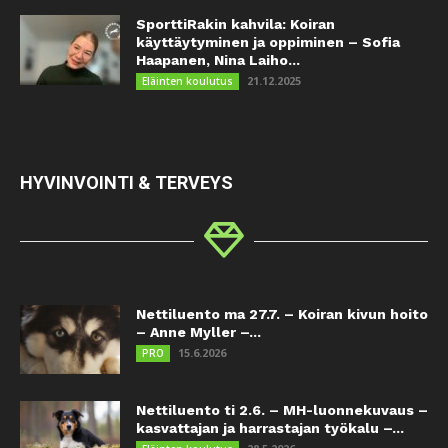
SporttiRakin kahvila: Koiran
käyttäytyminen ja oppiminen – Sofia
Haapanen, Nina Laiho...
21.12.2025
Eläinten koulutus
HYVINVOINTI & TERVEYS
Nettiluento ma 27.7. – Koiran kivun hoito
– Anne Myller –...
15.6.2026
PRO
Nettiluento ti 2.6. – MH-luonnekuvaus –
kasvattajan ja harrastajan työkalu –...