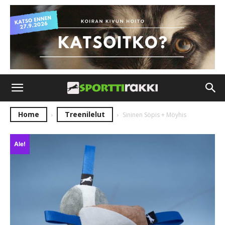
Home
Treenilelut
Sininen Söpis + Möyhis
Ale!