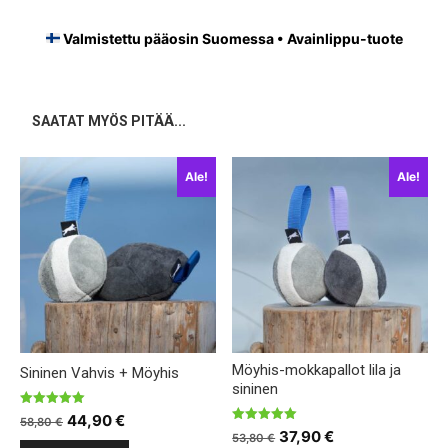
Valmistettu pääosin Suomessa • Avainlippu-tuote
SAATAT MYÖS PITÄÄ...
Ale!
Ale!
Möyhis-mokkapallot lila ja
Sininen Vahvis + Möyhis
sininen
Arvostelu
Alkuperäinen
Nykyinen
44,90
€
58,80
€
tuotteesta:
Arvostelu
Alkuperäinen
Nykyinen
37,90
€
53,80
€
5.00
hinta
hinta
tuotteesta: