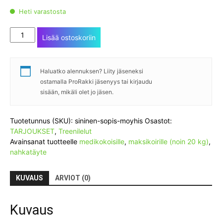
53,80 €.
38,90 €.
Heti varastosta
Sininen
Lisää ostoskoriin
Söpis
+
Möyhis
Haluatko alennuksen? Liity jäseneksi
määrä
ostamalla ProRakki jäsenyys tai kirjaudu
sisään, mikäli olet jo jäsen.
Tuotetunnus (SKU):
sininen-sopis-moyhis
Osastot:
TARJOUKSET
,
Treenilelut
Avainsanat tuotteelle
medikokoisille
,
maksikoirille (noin 20 kg)
,
nahkatäyte
KUVAUS
ARVIOT (0)
Kuvaus