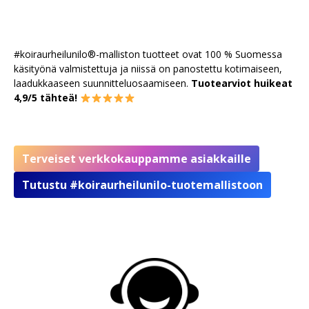
#koiraurheilunilo®-malliston tuotteet ovat 100 % Suomessa
käsityönä valmistettuja ja niissä on panostettu kotimaiseen,
laadukkaaseen suunnitteluosaamiseen.
Tuotearviot huikeat
4,9/5 tähteä!
Terveiset verkkokauppamme asiakkaille
Tutustu #koiraurheilunilo-tuotemallistoon