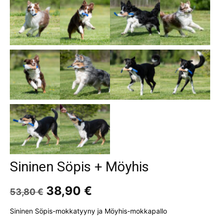
Sininen Söpis + Möyhis
Alkuperäinen
Nykyinen
38,90
€
53,80
€
hinta
hinta
oli:
on:
Sininen Söpis-mokkatyyny ja Möyhis-mokkapallo