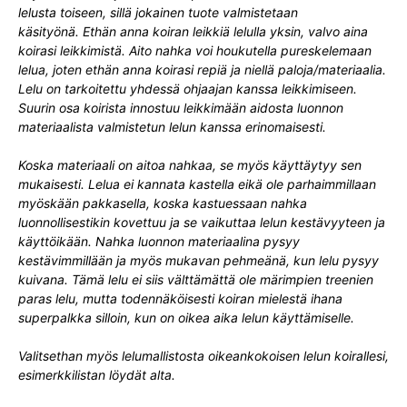
lelusta toiseen, sillä jokainen tuote valmistetaan
käsityönä.
Ethän anna koiran leikkiä lelulla yksin, valvo aina
koirasi leikkimistä. Aito nahka voi houkutella pureskelemaan
lelua, joten ethän anna koirasi repiä ja niellä paloja/materiaalia.
Lelu on tarkoitettu yhdessä ohjaajan kanssa leikkimiseen.
Suurin osa koirista innostuu leikkimään aidosta luonnon
materiaalista valmistetun lelun kanssa erinomaisesti.
Koska materiaali on aitoa nahkaa, se myös käyttäytyy sen
mukaisesti. Lelua ei kannata kastella eikä ole parhaimmillaan
myöskään pakkasella, koska kastuessaan nahka
luonnollisestikin kovettuu ja se vaikuttaa lelun kestävyyteen ja
käyttöikään. Nahka luonnon materiaalina pysyy
kestävimmillään ja myös mukavan pehmeänä, kun lelu pysyy
kuivana. Tämä lelu ei siis välttämättä ole märimpien treenien
paras lelu, mutta todennäköisesti koiran mielestä ihana
superpalkka silloin, kun on oikea aika lelun käyttämiselle.
Valitsethan myös lelumallistosta oikeankokoisen lelun koirallesi,
esimerkkilistan löydät alta.