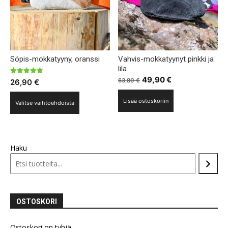
Söpis-mokkatyyny, oranssi
Vahvis-mokkatyynyt pinkki ja
lila
Alkuperäinen
Nykyinen
49,90
€
Arvostelu
63,80
€
26,90
€
tuotteesta:
hinta
hinta
5.00
Tällä
/ 5
Lisää ostoskoriin
oli:
on:
Valitse vaihtoehdoista
tuotteella
63,80 €.
49,90 €.
on
useampi
muunnelma.
Haku
Voit
tehdä
valinnat
tuotteen
OSTOSKORI
sivulla.
Ostoskori on tyhjä.