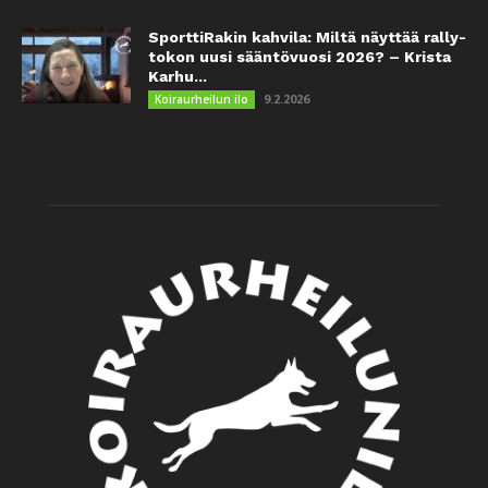
SporttiRakin kahvila: Miltä näyttää rally-
tokon uusi sääntövuosi 2026? – Krista
Karhu...
9.2.2026
Koiraurheilun ilo