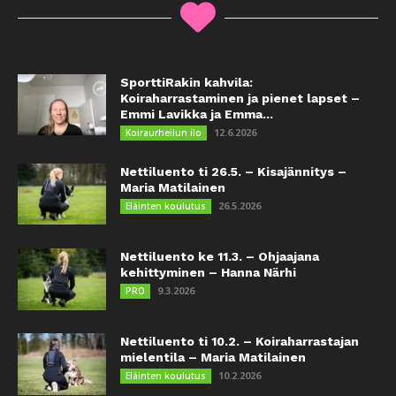
SporttiRakin kahvila:
Koiraharrastaminen ja pienet lapset –
Emmi Lavikka ja Emma...
12.6.2026
Koiraurheilun ilo
Nettiluento ti 26.5. – Kisajännitys –
Maria Matilainen
26.5.2026
Eläinten koulutus
Nettiluento ke 11.3. – Ohjaajana
kehittyminen – Hanna Närhi
9.3.2026
PRO
Nettiluento ti 10.2. – Koiraharrastajan
mielentila – Maria Matilainen
10.2.2026
Eläinten koulutus