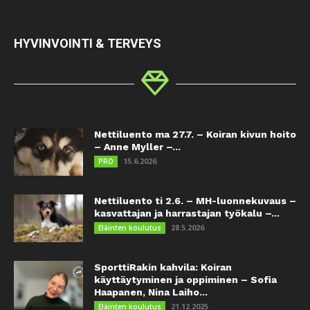
HYVINVOINTI & TERVEYS
Nettiluento ma 27.7. – Koiran kivun hoito
– Anne Myller –...
15.6.2026
PRO
Nettiluento ti 2.6. – MH-luonnekuvaus –
kasvattajan ja harrastajan työkalu –...
28.5.2026
Eläinten koulutus
SporttiRakin kahvila: Koiran
käyttäytyminen ja oppiminen – Sofia
Haapanen, Nina Laiho...
21.12.2025
Eläinten koulutus