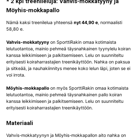
* 2 kpl treenileluja: Vahvis-mokkatyyny ja
Möyhis-mokkapallo
Nämä kaksi treenilelua yhteensä
nyt 44,90 e
, normaalisti
58,80 e.
Vahvis-mokkatyyny
on SporttiRakin omaa kotimaista
lelutuotantoa, mainio pehmeä täysnahkainen tyynylelu koiran
kanssa leikkimiseen ja palkitsemiseen. Lelu on suunniteltu
erityisesti koiraharrastajien treenikäyttöön. Nahka on paksua
ja sitkeää, ja nauhakiinnitys menee koko lelun läpi, joten se ei
voi irrota.
Möyhis-mokkapallo
on myös SporttiRakin omaa kotimaista
lelutuotantoa, mainio pehmeä täysnahkainen pallo koiran
kanssa leikkimiseen ja palkitsemiseen. Lelu on suunniteltu
erityisesti koiraharrastajien treenikäyttöön.
Materiaali
Vahvis-mokkatyynyn ja Möyhis-mokkapallon aito nahka on