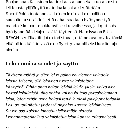
Pohjanmaan Kalusteen laadukkaasta huonekalutuotannosta
leikkuusta ylijäänyttä materiaalia, joka kierrätetään
SporttiRakin tuotannossa koirien leluiksi. Lelumallit on
suunniteltu sellaisiksi, että nahat saadaan hyödynnettyä
mahdollisimman tehokkaasti leikkuuvaiheessa, ja loput nahat
hyödynnetään lelujen sisällä täytteenä. Nahoissa on EU:n
REACH-sertifikaatit, jotka todistavat, että ne ovat myrkyttömiä
eikä niiden käsittelyssä ole käytetty vaaralliseksi luokiteltuja
aineita.
Lelun ominaisuudet ja käyttö
Täytteen määrä ja siten lelun paino voi hieman vaihdella
lelusta toiseen, sillä jokainen tuote valmistetaan
käsityönä.
Ethän anna koiran leikkiä lelulla yksin, valvo aina
koirasi leikkimistä. Aito nahka voi houkutella pureskelemaan
lelua, joten ethän anna koirasi repiä ja niellä paloja/materiaalia.
Lelu on tarkoitettu yhdessä ohjaajan kanssa leikkimiseen.
Suurin osa koirista innostuu leikkimään aidosta
luonnonmateriaalista valmistetun lelun kanssa erinomaisesti.