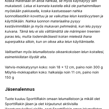
Koska materiaali on aitoa nahkaa, se myös käyttäytyy sen
mukaisesti. Lelua ei kannata kastella eikä ole parhaimmillaan
myöskään pakkasella, koska kastuessaan nahka
luonnollisestikin kovettuu ja se vaikuttaa lelun kestävyyteen ja
käyttöikään. Nahka luonnon materiaalina pysyy
kestävimmillään ja myös mukavan pehmeänä, kun lelu pysyy
kuivana. Tämä lelu ei siis välttämättä ole märimpien treenien
paras lelu, mutta todennäköisesti koiran mielestä ihana
superpalkka silloin, kun on oikea aika lelun käyttämiselle.
Valitsethan myös lelumallistosta oikeankokoisen lelun koirallesi,
esimerkkilistan löydät alta.
Vahvis-mokkatyynyn koko: noin 18 x 12 cm, paino noin 300 g
Möyhis-mokkapallon koko: halkaisija noin 11 cm, paino noin
150 g
Jäsenalennus
Tuote kuuluu SporttiRakin omaan lelumallistoon ja mikäli olet
SporttiRakin jäsen ja olet kirjautunut aktiivisilla
jäsentunnuksillasi sisälle, saat SporttiRakin oman lelumalliston