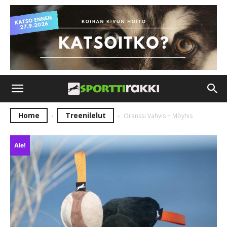
Home
Treenilelut
Oranssi Vahvis + Möyhis
Ale!