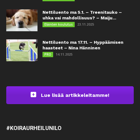
Nettiluento ma 5.1. – Treenitauko –
uhka vai mahdollisuus? – Maiju...
23.11.2025
Eläinten koulutus
Nettiluento ma 17.11. – Hyppäämisen
haasteet – Nina Hänninen
14.11.2025
PRO
Lue lisää artikkeleitamme!
#KOIRAURHEILUNILO