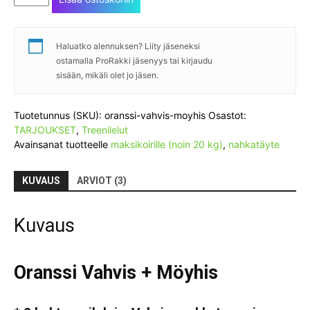
Vahvis
+
Möyhis
Haluatko alennuksen? Liity jäseneksi
määrä
ostamalla ProRakki jäsenyys tai kirjaudu
sisään, mikäli olet jo jäsen.
Tuotetunnus (SKU):
oranssi-vahvis-moyhis
Osastot:
TARJOUKSET
,
Treenilelut
Avainsanat tuotteelle
maksikoirille (noin 20 kg)
,
nahkatäyte
KUVAUS
ARVIOT (3)
Kuvaus
Oranssi Vahvis + Möyhis