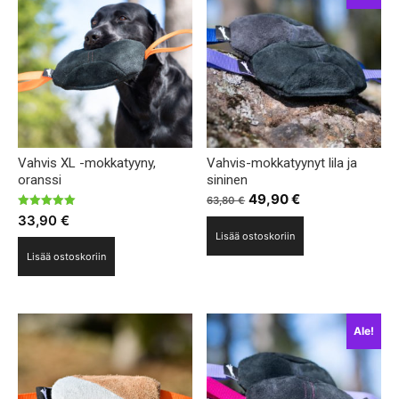
sivulla.
Vahvis XL -mokkatyyny,
Vahvis-mokkatyynyt lila ja
oranssi
sininen
Alkuperäinen
Nykyinen
49,90
€
63,80
€
Arvostelu
hinta
hinta
33,90
€
tuotteesta:
Lisää ostoskoriin
5.00
oli:
on:
/ 5
Lisää ostoskoriin
63,80 €.
49,90 €.
Ale!