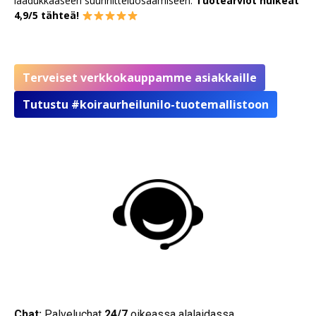
laadukkaaseen suunnitteluosaamiseen.
Tuotearviot huikeat
4,9/5 tähteä!
Terveiset verkkokauppamme asiakkaille
Tutustu #koiraurheilunilo-tuotemallistoon
Chat:
Palveluchat
24/7
oikeassa alalaidassa