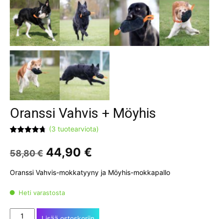
Oranssi Vahvis + Möyhis
(
3
tuotearviota)
Arvio
3
4.67
5:stä
Alkuperäinen
Nykyinen
44,90
€
58,80
€
perustuen
hinta
hinta
asiakkaan
arvotukseen.
oli:
on:
Oranssi Vahvis-mokkatyyny ja Möyhis-mokkapallo
58,80 €.
44,90 €.
Heti varastosta
Oranssi
Lisää ostoskoriin