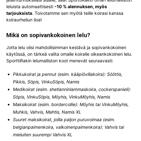
leluista automaattisesti
-10 % alennuksen, myös
tarjouksista
. Toivotamme sen myötä teille koirasi kanssa
koiraurheilun iloa!
Mikä on sopivankokoinen lelu?
Jotta lelu olisi mahdollisimman kestävä ja sopivankokoinen
käytössä, on tärkeä valita omalle koiralle oikeankokoinen lelu.
SporttiRakin lelumalliston koot menevät seuraavasti:
Pikkukoirat ja pennut (esim. kääpiövillakoira): Sööttis,
Pikkis, Söpis, VinkuSöpis, Namis
Medikoirat (esim. shetlanninlammaskoira, cockerspanieli):
Söpis, VinkuSöpis, Möyhis, VinkuMöyhis, Namis
Maksikoirat (esim. bordercollie): Möyhis tai VinkuMöyhis,
Muhkis, Vahvis, Mahtis, Namis XL
Suuret maksikoirat, joilla paljon puruvoimaa (esim.
belgianpaimenkoira, valkoinenpaimenkoira): Vahvis tai
mieluiten suurempi Vahvis XL