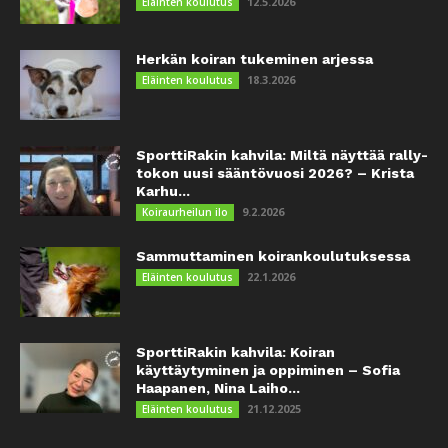
12.5.2026
Eläinten koulutus
Herkän koiran tukeminen arjessa
18.3.2026
Eläinten koulutus
SporttiRakin kahvila: Miltä näyttää rally-
tokon uusi sääntövuosi 2026? – Krista
Karhu...
9.2.2026
Koiraurheilun ilo
Sammuttaminen koirankoulutuksessa
22.1.2026
Eläinten koulutus
SporttiRakin kahvila: Koiran
käyttäytyminen ja oppiminen – Sofia
Haapanen, Nina Laiho...
21.12.2025
Eläinten koulutus