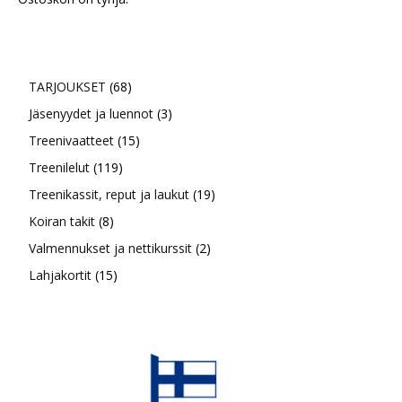
68
TARJOUKSET
68
tuotetta
3
Jäsenyydet ja luennot
3
15
tuotetta
Treenivaatteet
15
119
tuotetta
Treenilelut
119
tuotetta
19
Treenikassit, reput ja laukut
19
8
tuotetta
Koiran takit
8
tuotetta
2
Valmennukset ja nettikurssit
2
15
tuotetta
Lahjakortit
15
tuotetta