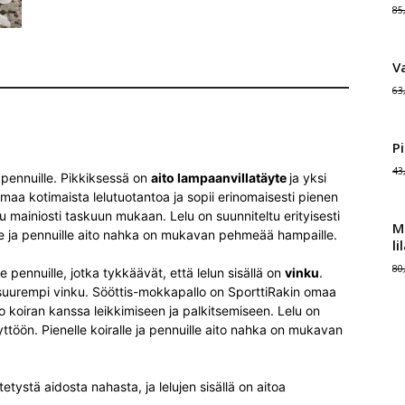
85
V
63
Pi
43
e pennuille. Pikkiksessä on
aito lampaanvillatäyte
ja yksi
maa kotimaista lelutuotantoa ja sopii erinomaisesti pienen
 mainiosti taskuun mukaan. Lelu on suunniteltu erityisesti
M
alle ja pennuille aito nahka on mukavan pehmeää hampaille.
li
80
le pennuille, jotka tykkäävät, että lelun sisällä on
vinku
.
 suurempi vinku. Sööttis-mokkapallo on SporttiRakin omaa
 koiran kanssa leikkimiseen ja palkitsemiseen. Lelu on
äyttöön. Pienelle koiralle ja pennuille aito nahka on mukavan
tystä aidosta nahasta, ja lelujen sisällä on aitoa