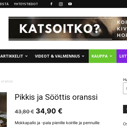
EISTÄ
YHTEYSTIEDOT
ARTIKKELIT
VIDEOT & VALMENNUS
KAUPPA
LII
H
s oranssi
Pikkis ja Sööttis oranssi
Alkuperäinen
Nykyinen
34,90
€
43,80
€
hinta
hinta
oli:
on:
Mokkapallo ja -pala pienille koirille ja pennuille
Os