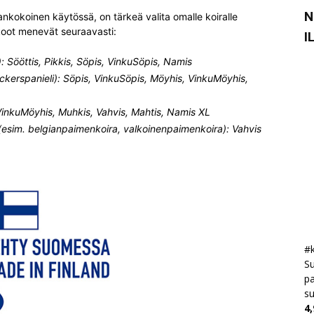
N
ankokoinen käytössä, on tärkeä valita omalle koiralle
 koot menevät seuraavasti:
I
): Sööttis, Pikkis, Söpis, VinkuSöpis, Namis
ckerspanieli): Söpis, VinkuSöpis, Möyhis, VinkuMöyhis,
 VinkuMöyhis, Muhkis, Vahvis, Mahtis, Namis XL
 (esim. belgianpaimenkoira, valkoinenpaimenkoira): Vahvis
#k
Su
pa
s
4