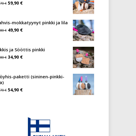
Alkuperäinen
Nykyinen
59,90
€
,70
€
hinta
hinta
oli:
on:
ahvis-mokkatyynyt pinkki ja lila
Alkuperäinen
Nykyinen
85,70 €.
49,90
€
59,90 €.
,80
€
hinta
hinta
oli:
on:
kkis ja Sööttis pinkki
Alkuperäinen
Nykyinen
63,80 €.
34,90
€
49,90 €.
,80
€
hinta
hinta
oli:
on:
öyhis-paketti (sininen-pinkki-
la)
43,80 €.
34,90 €.
Alkuperäinen
Nykyinen
54,90
€
,70
€
hinta
hinta
oli:
on:
80,70 €.
54,90 €.