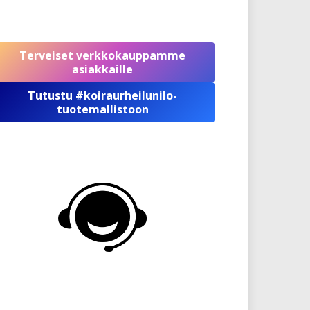
Terveiset verkkokauppamme
asiakkaille
Tutustu #koiraurheilunilo-
tuotemallistoon