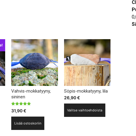
C
 €.
P
0
S
e!
Vahvis-mokkatyyny,
Söpis-mokkatyyny, lila
sininen
26,90
€
nen
Tällä
Arvostelu
31,90
€
Valitse vaihtoehdoista
tuotteesta:
tuotteella
5.00
/ 5
on
Lisää ostoskoriin
€.
useampi
muunnelma.