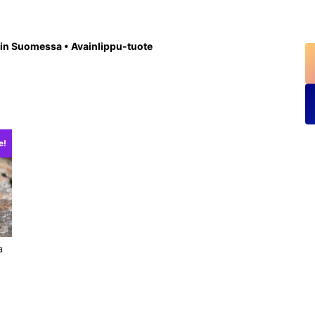
in Suomessa • Avainlippu-tuote
e!
a
inen