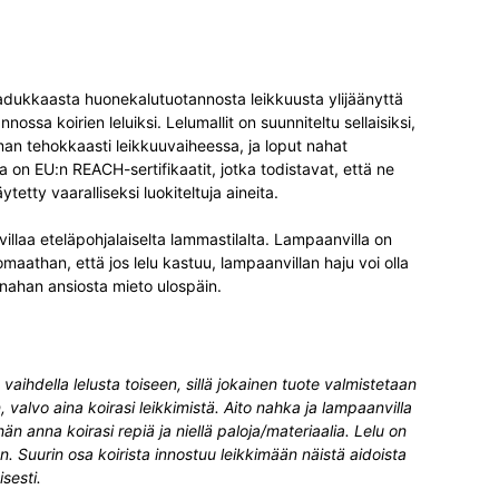
adukkaasta huonekalutuotannosta leikkuusta ylijäänyttä
nossa koirien leluiksi. Lelumallit on suunniteltu sellaisiksi,
n tehokkaasti leikkuuvaiheessa, ja loput nahat
 on EU:n REACH-sertifikaatit, jotka todistavat, että ne
tetty vaaralliseksi luokiteltuja aineita.
villaa eteläpohjalaiselta lammastilalta. Lampaanvilla on
aathan, että jos lelu kastuu, lampaanvillan haju voi olla
nahan ansiosta mieto ulospäin.
vaihdella lelusta toiseen, sillä jokainen tuote valmistetaan
n, valvo aina koirasi leikkimistä. Aito nahka ja lampaanvilla
n anna koirasi repiä ja niellä paloja/materiaalia. Lelu on
. Suurin osa koirista innostuu leikkimään näistä aidoista
sesti.