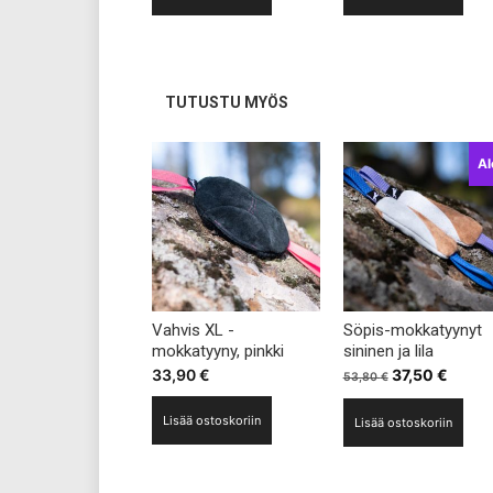
43,80 €.
34,90 €.
43,80 €.
34,90
TUTUSTU MYÖS
Al
Vahvis XL -
Söpis-mokkatyynyt
mokkatyyny, pinkki
sininen ja lila
Alkuperäinen
Nykyi
33,90
€
37,50
€
53,80
€
hinta
hinta
Lisää ostoskoriin
Lisää ostoskoriin
oli:
on:
53,80 €.
37,50 