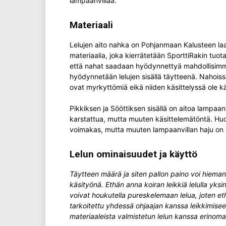
lampaanvillaa.
Materiaali
Lelujen aito nahka on Pohjanmaan Kalusteen la
materiaalia, joka kierrätetään SporttiRakin tuotan
että nahat saadaan hyödynnettyä mahdollisimma
hyödynnetään lelujen sisällä täytteenä. Nahoissa
ovat myrkyttömiä eikä niiden käsittelyssä ole käy
Pikkiksen ja Sööttiksen sisällä on aitoa lampaan
karstattua, mutta muuten käsittelemätöntä. Huom
voimakas, mutta muuten lampaanvillan haju on 
Lelun ominaisuudet ja käyttö
Täytteen määrä ja siten pallon paino voi hieman 
käsityönä.
Ethän anna koiran leikkiä lelulla yksi
voivat houkutella pureskelemaan lelua, joten ethä
tarkoitettu yhdessä ohjaajan kanssa leikkimiseen
materiaaleista valmistetun lelun kanssa erinomai