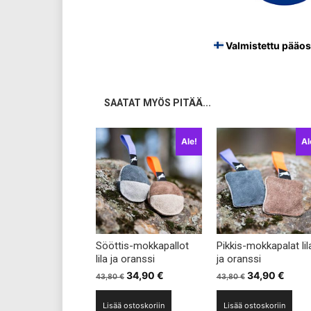
Valmistettu pääos
SAATAT MYÖS PITÄÄ...
Ale!
Al
Sööttis-mokkapallot
Pikkis-mokkapalat lil
lila ja oranssi
ja oranssi
Alkuperäinen
Nykyinen
Alkuperäinen
Nyky
34,90
€
34,90
€
43,80
€
43,80
€
hinta
hinta
hinta
hinta
Lisää ostoskoriin
Lisää ostoskoriin
oli:
on:
oli:
on: