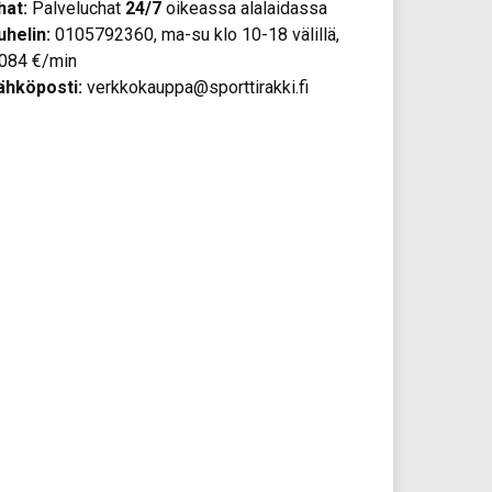
hat:
Palveluchat
24/7
oikeassa alalaidassa
uhelin:
0105792360, ma-su klo 10-18 välillä,
,084 €/min
ähköposti:
verkkokauppa@sporttirakki.fi