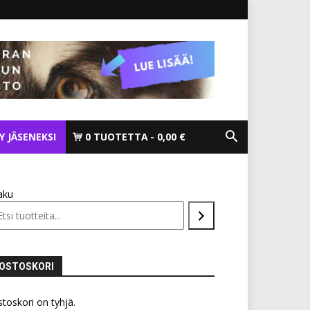
TY JÄSENEKSI
0 TUOTETTA
0,00 €
aku
OSTOSKORI
toskori on tyhjä.