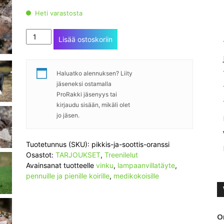
43,80 €.
34,90 €.
Heti varastosta
Pikkis
Lisää ostoskoriin
ja
Sööttis
oranssi
Haluatko alennuksen? Liity
määrä
jäseneksi ostamalla
ProRakki jäsenyys tai
kirjaudu sisään, mikäli olet
jo jäsen.
Tuotetunnus (SKU):
pikkis-ja-soottis-oranssi
Osastot:
TARJOUKSET
,
Treenilelut
Avainsanat tuotteelle
vinku
,
lampaanvillatäyte
,
pennuille ja pienille koirille
,
medikokoisille
O