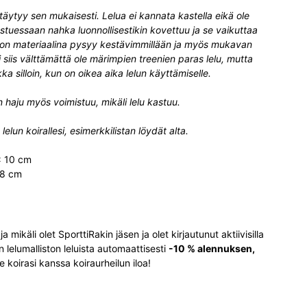
äytyy sen mukaisesti. Lelua ei kannata kastella eikä ole
uessaan nahka luonnollisestikin kovettuu ja se vaikuttaa
non materiaalina pysyy kestävimmillään ja myös mukavan
siis välttämättä ole märimpien treenien paras lelu, mutta
a silloin, kun on oikea aika lelun käyttämiselle.
lan haju myös voimistuu, mikäli lelu kastuu.
elun koirallesi, esimerkkilistan löydät alta.
x 10 cm
 8 cm
mikäli olet SporttiRakin jäsen ja olet kirjautunut aktiivisilla
n lelumalliston leluista automaattisesti
-10 % alennuksen,
 koirasi kanssa koiraurheilun iloa!