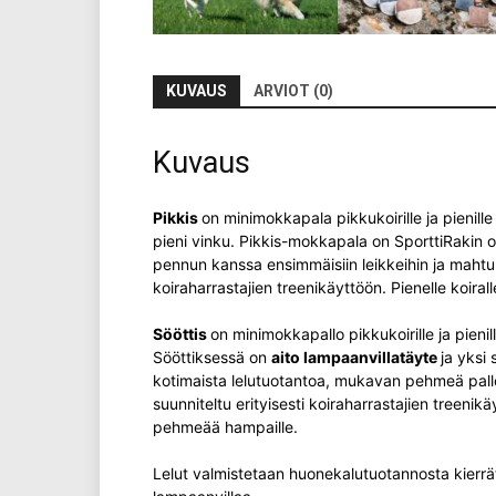
KUVAUS
ARVIOT (0)
Kuvaus
Pikkis
on minimokkapala pikkukoirille ja pienill
pieni vinku. Pikkis-mokkapala on SporttiRakin o
pennun kanssa ensimmäisiin leikkeihin ja mahtuu
koiraharrastajien treenikäyttöön. Pienelle koir
Sööttis
on minimokkapallo pikkukoirille ja pienil
Sööttiksessä on
aito lampaanvillatäyte
ja yksi
kotimaista lelutuotantoa, mukavan pehmeä pallo
suunniteltu erityisesti koiraharrastajien treenik
pehmeää hampaille.
Lelut valmistetaan huonekalutuotannosta kierräte