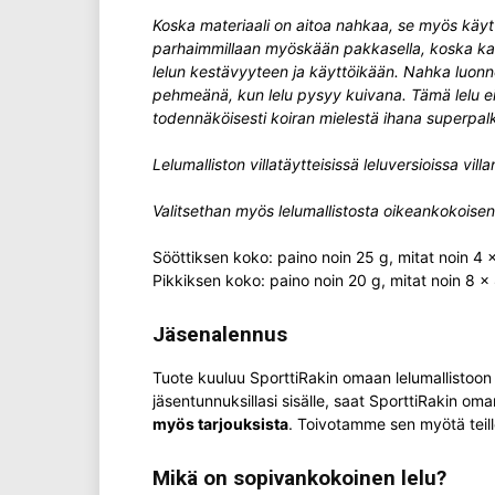
Koska materiaali on aitoa nahkaa, se myös käytt
parhaimmillaan myöskään pakkasella, koska kast
lelun kestävyyteen ja käyttöikään. Nahka luon
pehmeänä, kun lelu pysyy kuivana. Tämä lelu ei 
todennäköisesti koiran mielestä ihana superpalkk
Lelumalliston villatäytteisissä leluversioissa vil
Valitsethan myös lelumallistosta oikeankokoisen l
Sööttiksen koko: paino noin 25 g, mitat noin 4 
Pikkiksen koko: paino noin 20 g, mitat noin 8 x
Jäsenalennus
Tuote kuuluu SporttiRakin omaan lelumallistoon ja 
jäsentunnuksillasi sisälle, saat SporttiRakin oma
myös tarjouksista
. Toivotamme sen myötä teille
Mikä on sopivankokoinen lelu?