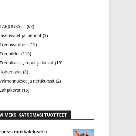
68
TARJOUKSET
68
tuotetta
3
Jäsenyydet ja luennot
3
15
tuotetta
Treenivaatteet
15
119
tuotetta
Treenilelut
119
tuotetta
19
Treenikassit, reput ja laukut
19
8
tuotetta
Koiran takit
8
tuotetta
2
Valmennukset ja nettikurssit
2
15
tuotetta
Lahjakortit
15
tuotetta
VIIMEKSI KATSOMASI TUOTTEET
ranssi mokkalelusetti