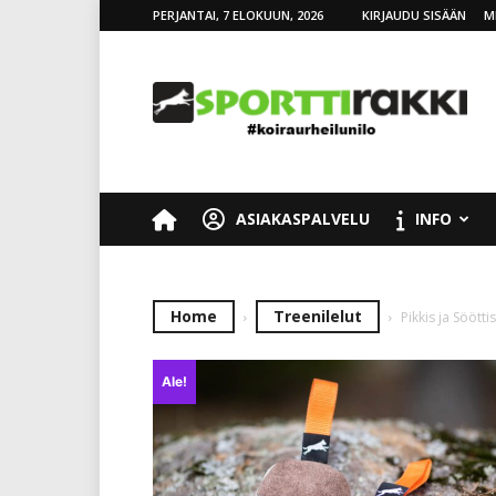
PERJANTAI, 7 ELOKUUN, 2026
KIRJAUDU SISÄÄN
M
SporttiRakki
ASIAKASPALVELU
INFO
Home
Treenilelut
Pikkis ja Söötti
Ale!