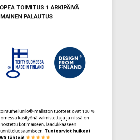
OPEA TOIMITUS 1 ARKIPÄIVÄ
LMAINEN PALAUTUS
oiraurheilunilo®-malliston tuotteet ovat 100 %
omessa käsityönä valmistettuja ja niissä on
nostettu kotimaiseen, laadukkaaseen
uunnitteluosaamiseen.
Tuotearviot huikeat
,9/5 tähteä!