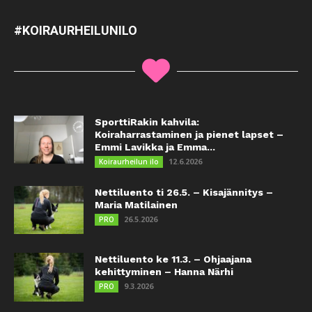
#KOIRAURHEILUNILO
SporttiRakin kahvila:
Koiraharrastaminen ja pienet lapset –
Emmi Lavikka ja Emma...
12.6.2026
Koiraurheilun ilo
Nettiluento ti 26.5. – Kisajännitys –
Maria Matilainen
26.5.2026
PRO
Nettiluento ke 11.3. – Ohjaajana
kehittyminen – Hanna Närhi
9.3.2026
PRO