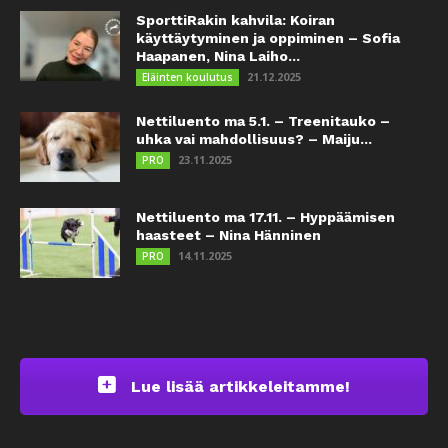
SporttiRakin kahvila: Koiran
käyttäytyminen ja oppiminen – Sofia
Haapanen, Nina Laiho...
21.12.2025
Eläinten koulutus
Nettiluento ma 5.1. – Treenitauko –
uhka vai mahdollisuus? – Maiju...
23.11.2025
PRO
Nettiluento ma 17.11. – Hyppäämisen
haasteet – Nina Hänninen
14.11.2025
PRO
Lue lisää artikkeleitamme!