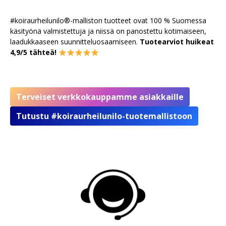
#koiraurheilunilo®-malliston tuotteet ovat 100 % Suomessa
käsityönä valmistettuja ja niissä on panostettu kotimaiseen,
laadukkaaseen suunnitteluosaamiseen.
Tuotearviot huikeat
4,9/5 tähteä!
Terveiset verkkokauppamme asiakkaille
Tutustu #koiraurheilunilo-tuotemallistoon