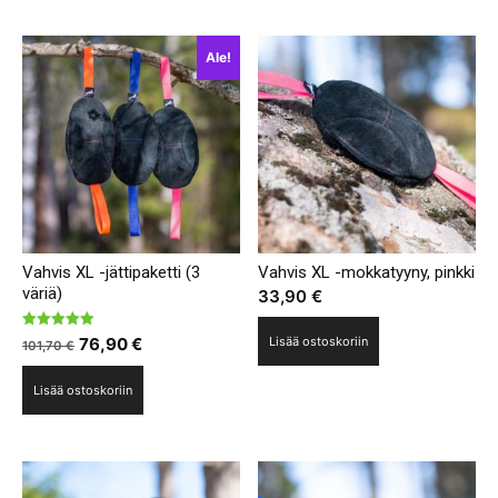
Ale!
Vahvis XL -jättipaketti (3
Vahvis XL -mokkatyyny, pinkki
väriä)
33,90
€
Arvostelu
Alkuperäinen
Nykyinen
76,90
€
Lisää ostoskoriin
101,70
€
tuotteesta:
5.00
hinta
hinta
/ 5
Lisää ostoskoriin
oli:
on:
101,70 €.
76,90 €.