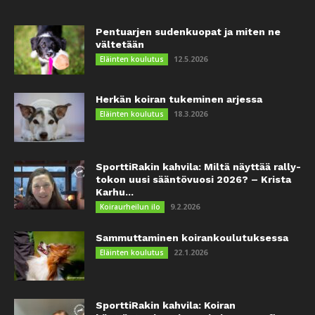
Pentuarjen sudenkuopat ja miten ne
vältetään
12.5.2026
Eläinten koulutus
Herkän koiran tukeminen arjessa
18.3.2026
Eläinten koulutus
SporttiRakin kahvila: Miltä näyttää rally-
tokon uusi sääntövuosi 2026? – Krista
Karhu...
9.2.2026
Koiraurheilun ilo
Sammuttaminen koirankoulutuksessa
22.1.2026
Eläinten koulutus
SporttiRakin kahvila: Koiran