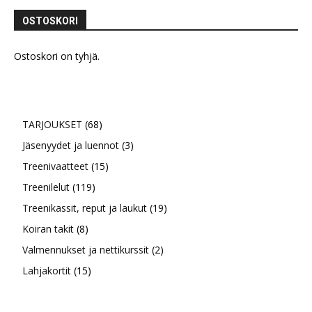
OSTOSKORI
Ostoskori on tyhjä.
68
TARJOUKSET
68
tuotetta
3
Jäsenyydet ja luennot
3
15
tuotetta
Treenivaatteet
15
119
tuotetta
Treenilelut
119
tuotetta
19
Treenikassit, reput ja laukut
19
8
tuotetta
Koiran takit
8
tuotetta
2
Valmennukset ja nettikurssit
2
15
tuotetta
Lahjakortit
15
tuotetta