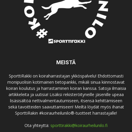
MEISTÄ
SporttiRakki on koiraharrastajan ykköspalvelu! Ehdottomasti
monipuolisin kotimainen tietopankki, mikäli sinua kiinnostavat
koiran koulutus ja harrastaminen koiran kanssa. Satoja ilmaisia
artikkeleita ja uutisia! Lisäksi rekisteröityneille jäsenille upeaa
lisäsisältöä nettivalmentautumiseen, itsensä kehittämiseen
sekä tavoitteiden saavuttamiseen! Meiltä löydät myös ihanat
SporttiRakin #koiraurheilunilo®-tuotteet harrastajalle!
Ota yhteyttä:
sporttirakki@koiraurheilunilo.fi