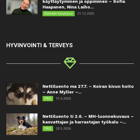
käyttäytyminen ja oppiminen – Sofia
Haapanen, Nina Laiho...
21.12.2025
Eläinten koulutus
HYVINVOINTI & TERVEYS
Nettiluento ma 27.7. – Koiran kivun hoito
– Anne Myller –...
15.6.2026
PRO
Nettiluento ti 2.6. – MH-luonnekuvaus –
kasvattajan ja harrastajan työkalu –...
28.5.2026
PRO