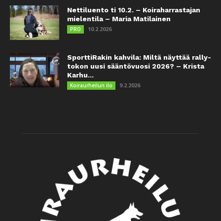
Nettiluento ti 10.2. – Koiraharrastajan
mielentila – Maria Matilainen
10.2.2026
PRO
SporttiRakin kahvila: Miltä näyttää rally-
tokon uusi sääntövuosi 2026? – Krista
Karhu...
9.2.2026
Koiraurheilun ilo