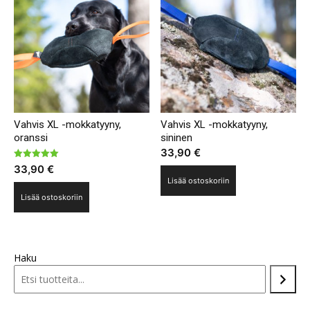
Vahvis XL -mokkatyyny,
Vahvis XL -mokkatyyny,
oranssi
sininen
33,90
€
Arvostelu
33,90
€
tuotteesta:
Lisää ostoskoriin
5.00
/ 5
Lisää ostoskoriin
Haku