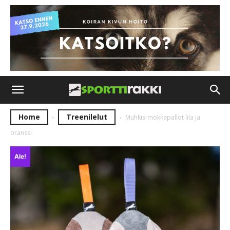
Home
Treenilelut
Muhkis-mokkapallot lila ja
oranssi
Ale!