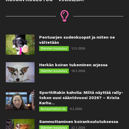
Pentuarjen sudenkuopat ja miten ne
vältetään
12.5.2026
Eläinten koulutus
Herkän koiran tukeminen arjessa
18.3.2026
Eläinten koulutus
SporttiRakin kahvila: Miltä näyttää rally-
tokon uusi sääntövuosi 2026? – Krista
Karhu...
9.2.2026
Koiraurheilun ilo
Sammuttaminen koirankoulutuksessa
22.1.2026
Eläinten koulutus