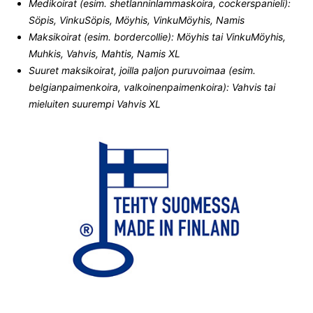
Medikoirat (esim. shetlanninlammaskoira, cockerspanieli):
Söpis, VinkuSöpis, Möyhis, VinkuMöyhis, Namis
Maksikoirat (esim. bordercollie): Möyhis tai VinkuMöyhis,
Muhkis, Vahvis, Mahtis, Namis XL
Suuret maksikoirat, joilla paljon puruvoimaa (esim.
belgianpaimenkoira, valkoinenpaimenkoira): Vahvis tai
mieluiten suurempi Vahvis XL