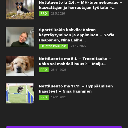
Nettiluento ti 2.6. – MH-luonnekuvaus –
kasvattajan ja harrastajan työkalu –...
28.5.2026
PRO
SporttiRakin kahvila: Koiran
käyttäytyminen ja oppiminen – Sofia
Haapanen, Nina Laiho...
21.12.2025
Eläinten koulutus
Nettiluento ma 5.1. – Treenitauko –
uhka vai mahdollisuus? – Maiju...
23.11.2025
PRO
Nettiluento ma 17.11. – Hyppäämisen
haasteet – Nina Hänninen
14.11.2025
PRO