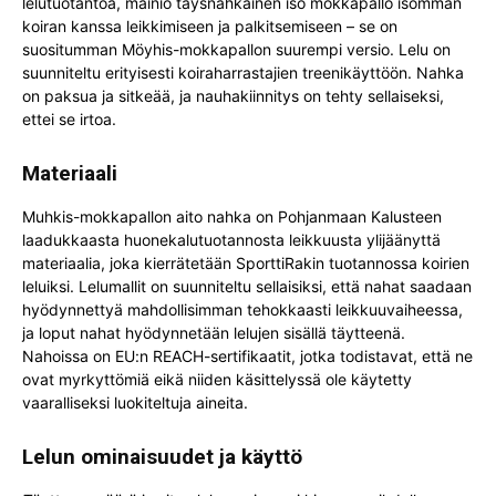
lelutuotantoa, mainio täysnahkainen iso mokkapallo isomman
koiran kanssa leikkimiseen ja palkitsemiseen – se on
suositumman Möyhis-mokkapallon suurempi versio. Lelu on
suunniteltu erityisesti koiraharrastajien treenikäyttöön. Nahka
on paksua ja sitkeää, ja nauhakiinnitys on tehty sellaiseksi,
ettei se irtoa.
Materiaali
Muhkis-mokkapallon aito nahka on Pohjanmaan Kalusteen
laadukkaasta huonekalutuotannosta leikkuusta ylijäänyttä
materiaalia, joka kierrätetään SporttiRakin tuotannossa koirien
leluiksi. Lelumallit on suunniteltu sellaisiksi, että nahat saadaan
hyödynnettyä mahdollisimman tehokkaasti leikkuuvaiheessa,
ja loput nahat hyödynnetään lelujen sisällä täytteenä.
Nahoissa on EU:n REACH-sertifikaatit, jotka todistavat, että ne
ovat myrkyttömiä eikä niiden käsittelyssä ole käytetty
vaaralliseksi luokiteltuja aineita.
Lelun ominaisuudet ja käyttö