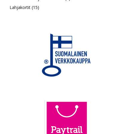
15
tuotetta
Lahjakortit
15
tuotetta