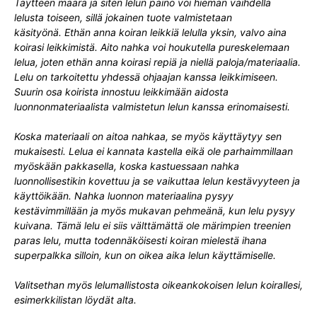
Täytteen määrä ja siten lelun paino voi hieman vaihdella
lelusta toiseen, sillä jokainen tuote valmistetaan
käsityönä.
Ethän anna koiran leikkiä lelulla yksin, valvo aina
koirasi leikkimistä. Aito nahka voi houkutella pureskelemaan
lelua, joten ethän anna koirasi repiä ja niellä paloja/materiaalia.
Lelu on tarkoitettu yhdessä ohjaajan kanssa leikkimiseen.
Suurin osa koirista innostuu leikkimään aidosta
luonnonmateriaalista valmistetun lelun kanssa erinomaisesti.
Koska materiaali on aitoa nahkaa, se myös käyttäytyy sen
mukaisesti. Lelua ei kannata kastella eikä ole parhaimmillaan
myöskään pakkasella, koska kastuessaan nahka
luonnollisestikin kovettuu ja se vaikuttaa lelun kestävyyteen ja
käyttöikään. Nahka luonnon materiaalina pysyy
kestävimmillään ja myös mukavan pehmeänä, kun lelu pysyy
kuivana. Tämä lelu ei siis välttämättä ole märimpien treenien
paras lelu, mutta todennäköisesti koiran mielestä ihana
superpalkka silloin, kun on oikea aika lelun käyttämiselle.
Valitsethan myös lelumallistosta oikeankokoisen lelun koirallesi,
esimerkkilistan löydät alta.