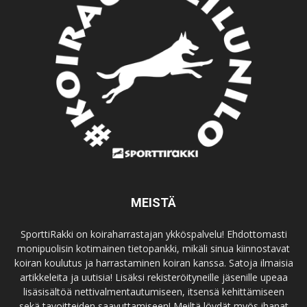
MEISTÄ
SporttiRakki on koiraharrastajan ykköspalvelu! Ehdottomasti
monipuolisin kotimainen tietopankki, mikäli sinua kiinnostavat
koiran koulutus ja harrastaminen koiran kanssa. Satoja ilmaisia
artikkeleita ja uutisia! Lisäksi rekisteröityneille jäsenille upeaa
lisäsisältöä nettivalmentautumiseen, itsensä kehittämiseen
sekä tavoitteiden saavuttamiseen! Meiltä löydät myös ihanat