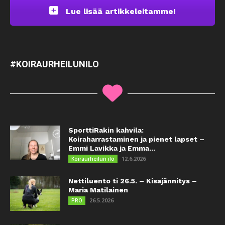
Lue lisää artikkeleitamme!
#KOIRAURHEILUNILO
SporttiRakin kahvila:
Koiraharrastaminen ja pienet lapset –
Emmi Lavikka ja Emma...
12.6.2026
Koiraurheilun ilo
Nettiluento ti 26.5. – Kisajännitys –
Maria Matilainen
26.5.2026
PRO