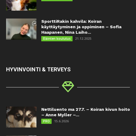
SporttiRakin kahvila: Koiran
käyttäytyminen ja oppiminen – Sofia
Haapanen, Nina Laiho...
21.12.2025
Eläinten koulutus
HYVINVOINTI & TERVEYS
Nettiluento ma 27.7. – Koiran kivun hoito
– Anne Myller –...
15.6.2026
PRO