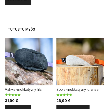
TUTUSTU MYÖS
Vahvis-mokkatyyny, lila
Söpis-mokkatyyny, oranssi
Arvostelu
Arvostelu
31,90
€
26,90
€
tuotteesta:
tuotteesta:
5.00
5.00
Tällä
/ 5
/ 5