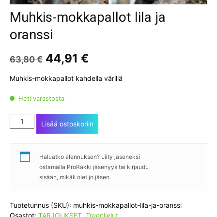
Muhkis-mokkapallot lila ja
oranssi
Alkuperäinen
Nykyinen
44,91
€
63,80
€
hinta
hinta
oli:
on:
Muhkis-mokkapallot kahdella värillä
63,80 €.
44,91 €.
Heti varastosta
Muhkis-
Lisää ostoskoriin
mokkapallot
lila
ja
Haluatko alennuksen? Liity jäseneksi
oranssi
ostamalla ProRakki jäsenyys tai kirjaudu
määrä
sisään, mikäli olet jo jäsen.
Tuotetunnus (SKU):
muhkis-mokkapallot-lila-ja-oranssi
Osastot:
TARJOUKSET
,
Treenilelut