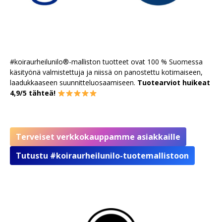
#koiraurheilunilo®-malliston tuotteet ovat 100 % Suomessa
käsityönä valmistettuja ja niissä on panostettu kotimaiseen,
laadukkaaseen suunnitteluosaamiseen.
Tuotearviot huikeat
4,9/5 tähteä!
Terveiset verkkokauppamme asiakkaille
Tutustu #koiraurheilunilo-tuotemallistoon