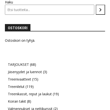
muunnelma.
Haku
Voit
tehdä
valinnat
tuotteen
OSTOSKORI
sivulla.
Ostoskori on tyhjä.
68
TARJOUKSET
68
tuotetta
3
Jäsenyydet ja luennot
3
15
tuotetta
Treenivaatteet
15
119
tuotetta
Treenilelut
119
tuotetta
19
Treenikassit, reput ja laukut
19
8
tuotetta
Koiran takit
8
tuotetta
2
Valmennukset ja nettikurssit
2