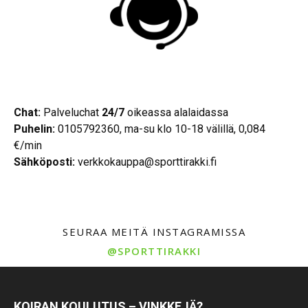
Chat:
Palveluchat
24/7
oikeassa alalaidassa
Puhelin:
0105792360, ma-su klo 10-18 välillä, 0,084
€/min
Sähköposti:
verkkokauppa@sporttirakki.fi
SEURAA MEITÄ INSTAGRAMISSA
@SPORTTIRAKKI
KOIRAN KOULUTUS – VINKKEJÄ?