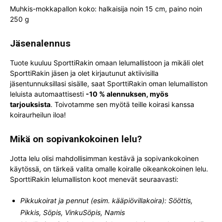
Muhkis-mokkapallon koko: halkaisija noin 15 cm, paino noin
250 g
Jäsenalennus
Tuote kuuluu SporttiRakin omaan lelumallistoon ja mikäli olet
SporttiRakin jäsen ja olet kirjautunut aktiivisilla
jäsentunnuksillasi sisälle, saat SporttiRakin oman lelumalliston
leluista automaattisesti
-10 % alennuksen, myös
tarjouksista
. Toivotamme sen myötä teille koirasi kanssa
koiraurheilun iloa!
Mikä on sopivankokoinen lelu?
Jotta lelu olisi mahdollisimman kestävä ja sopivankokoinen
käytössä, on tärkeä valita omalle koiralle oikeankokoinen lelu.
SporttiRakin lelumalliston koot menevät seuraavasti:
Pikkukoirat ja pennut (esim. kääpiövillakoira): Sööttis,
Pikkis, Söpis, VinkuSöpis, Namis