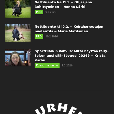
Nettiluento ke 11.3. – Ohjaajana
kehittyminen – Hanna Närhi
9.3.2026
PRO
Nettiluento ti 10.2. – Koiraharrastajan
mielentila – Maria Matilainen
10.2.2026
PRO
SporttiRakin kahvila: Miltä näyttää rally-
tokon uusi sääntövuosi 2026? – Krista
Karhu...
9.2.2026
Koiraurheilun ilo