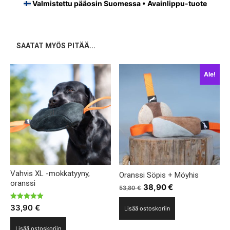
Valmistettu pääosin Suomessa • Avainlippu-tuote
SAATAT MYÖS PITÄÄ...
Ale!
Vahvis XL -mokkatyyny,
Oranssi Söpis + Möyhis
oranssi
Alkuperäinen
Nykyinen
38,90
€
53,80
€
hinta
hinta
Arvostelu
33,90
€
Lisää ostoskoriin
oli:
on:
tuotteesta:
5.00
53,80 €.
38,90 €.
/ 5
Lisää ostoskoriin