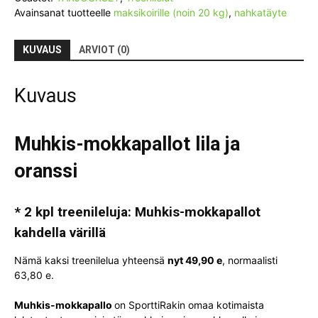
Avainsanat tuotteelle
maksikoirille (noin 20 kg)
,
nahkatäyte
KUVAUS
ARVIOT (0)
Kuvaus
Muhkis-mokkapallot lila ja
oranssi
* 2 kpl treenileluja: Muhkis-mokkapallot
kahdella värillä
Nämä kaksi treenilelua yhteensä
nyt 49,90 e
, normaalisti
63,80 e.
Muhkis-mokkapallo
on SporttiRakin omaa kotimaista