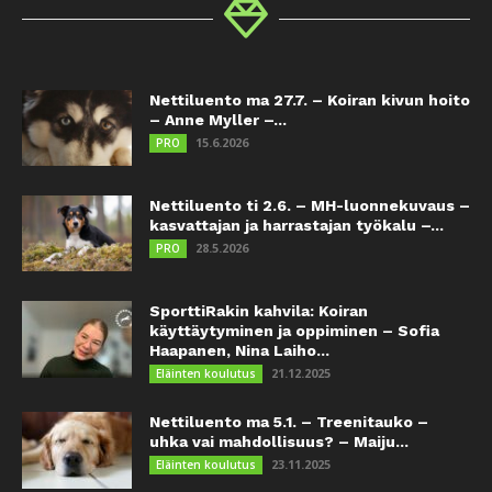
Nettiluento ma 27.7. – Koiran kivun hoito
– Anne Myller –...
15.6.2026
PRO
Nettiluento ti 2.6. – MH-luonnekuvaus –
kasvattajan ja harrastajan työkalu –...
28.5.2026
PRO
SporttiRakin kahvila: Koiran
käyttäytyminen ja oppiminen – Sofia
Haapanen, Nina Laiho...
21.12.2025
Eläinten koulutus
Nettiluento ma 5.1. – Treenitauko –
uhka vai mahdollisuus? – Maiju...
23.11.2025
Eläinten koulutus