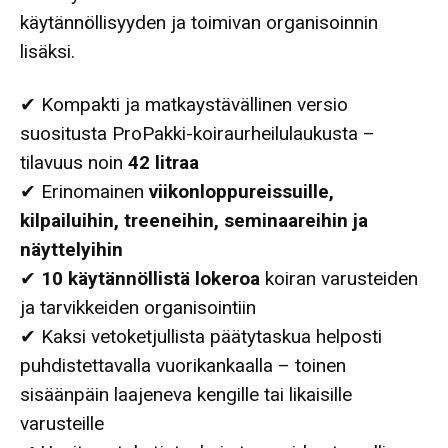
käytännöllisyyden ja toimivan organisoinnin
lisäksi.
✔ Kompakti ja matkaystävällinen versio
suositusta ProPakki-koiraurheilulaukusta –
tilavuus noin
42 litraa
✔ Erinomainen
viikonloppureissuille,
kilpailuihin, treeneihin, seminaareihin ja
näyttelyihin
✔
10 käytännöllistä lokeroa
koiran varusteiden
ja tarvikkeiden organisointiin
✔ Kaksi vetoketjullista päätytaskua helposti
puhdistettavalla vuorikankaalla – toinen
sisäänpäin laajeneva kengille tai likaisille
varusteille