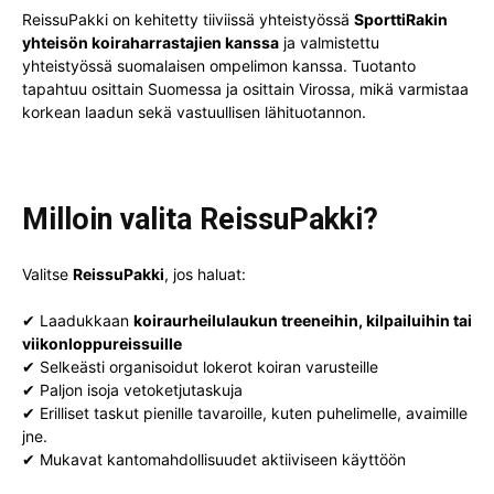
ReissuPakki on kehitetty tiiviissä yhteistyössä
SporttiRakin
yhteisön koiraharrastajien kanssa
ja valmistettu
yhteistyössä suomalaisen ompelimon kanssa. Tuotanto
tapahtuu osittain Suomessa ja osittain Virossa, mikä varmistaa
korkean laadun sekä vastuullisen lähituotannon.
Milloin valita ReissuPakki?
Valitse
ReissuPakki
, jos haluat:
✔ Laadukkaan
koiraurheilulaukun treeneihin, kilpailuihin tai
viikonloppureissuille
✔ Selkeästi organisoidut lokerot koiran varusteille
✔ Paljon isoja vetoketjutaskuja
✔ Erilliset taskut pienille tavaroille, kuten puhelimelle, avaimille
jne.
✔ Mukavat kantomahdollisuudet aktiiviseen käyttöön