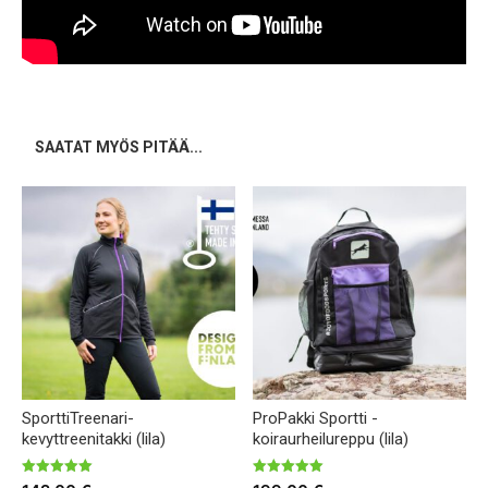
SAATAT MYÖS PITÄÄ...
SporttiTreenari-
ProPakki Sportti -
kevyttreenitakki (lila)
koiraurheilureppu (lila)
Arvostelu
Arvostelu