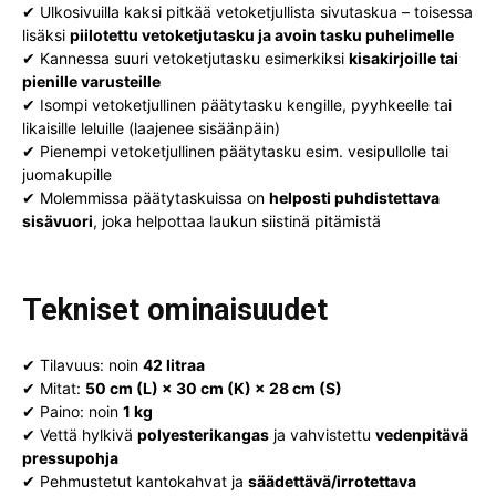
✔ Ulkosivuilla kaksi pitkää vetoketjullista sivutaskua – toisessa
lisäksi
piilotettu vetoketjutasku ja avoin tasku puhelimelle
✔ Kannessa suuri vetoketjutasku esimerkiksi
kisakirjoille tai
pienille varusteille
✔ Isompi vetoketjullinen päätytasku kengille, pyyhkeelle tai
likaisille leluille (laajenee sisäänpäin)
✔ Pienempi vetoketjullinen päätytasku esim. vesipullolle tai
juomakupille
✔ Molemmissa päätytaskuissa on
helposti puhdistettava
sisävuori
, joka helpottaa laukun siistinä pitämistä
Tekniset ominaisuudet
✔ Tilavuus: noin
42 litraa
✔ Mitat:
50 cm (L) × 30 cm (K) × 28 cm (S)
✔ Paino: noin
1 kg
✔ Vettä hylkivä
polyesterikangas
ja vahvistettu
vedenpitävä
pressupohja
✔ Pehmustetut kantokahvat ja
säädettävä/irrotettava