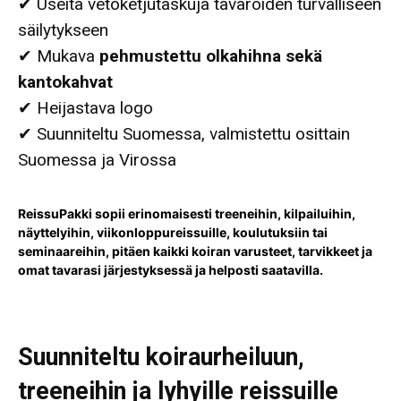
✔ Useita vetoketjutaskuja tavaroiden turvalliseen
säilytykseen
✔ Mukava
pehmustettu olkahihna sekä
kantokahvat
✔ Heijastava logo
✔ Suunniteltu Suomessa, valmistettu osittain
Suomessa ja Virossa
ReissuPakki sopii erinomaisesti treeneihin, kilpailuihin,
näyttelyihin, viikonloppureissuille, koulutuksiin tai
seminaareihin, pitäen kaikki koiran varusteet, tarvikkeet ja
omat tavarasi järjestyksessä ja helposti saatavilla.
Suunniteltu koiraurheiluun,
treeneihin ja lyhyille reissuille