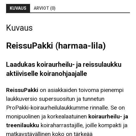
KUVAUS
ARVIOT (0)
Kuvaus
ReissuPakki (harmaa-lila)
Laadukas koiraurheilu- ja reissulaukku
aktiiviselle koiranohjaajalle
ReissuPakki
on asiakkaiden toivoma pienempi
laukkuversio supersuositun ja tunnetun
ProPakki-koiraurheilulaukkumme rinnalle. Se on
monipuolinen ja korkealaatuinen
koiraurheilu- ja
treenilaukku
koiraharrastajille, joille kompakti ja
matkaystävällinen koko on tärkeää