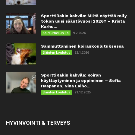
SporttiRakin kahvila: Miltä näyttää rally-
tokon uusi sääntövuosi 2026? – Krista
Karhu...
9.2.2026
Koiraurheilun ilo
Sammuttaminen koirankoulutuksessa
22.1.2026
Eläinten koulutus
SporttiRakin kahvila: Koiran
käyttäytyminen ja oppiminen – Sofia
Haapanen, Nina Laiho...
21.12.2025
Eläinten koulutus
HYVINVOINTI & TERVEYS