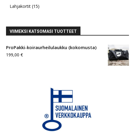
15
tuotetta
Lahjakortit
15
tuotetta
VIIMEKSI KATSOMASI TUOTTEET
ProPakki-koiraurheilulaukku (kokomusta)
199,00
€