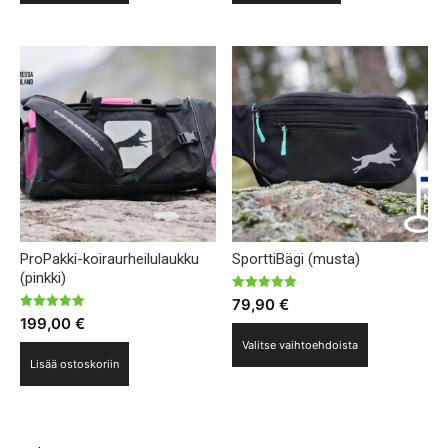
ProPakki-koiraurheilulaukku
SporttiBägi (musta)
(pinkki)
Arvostelu
79,90
€
tuotteesta:
Arvostelu
199,00
€
5.00
tuotteesta:
Tällä
/ 5
5.00
Valitse vaihtoehdoista
/ 5
tuotteella
Lisää ostoskoriin
on
useampi
muunnelma.