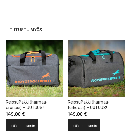
useampi
muunnelma.
Voit
tehdä
TUTUSTU MYÖS
valinnat
tuotteen
sivulla.
ReissuPakki (harmaa-
ReissuPakki (harmaa-
oranssi) – UUTUUS!
turkoosi) – UUTUUS!
149,00
€
149,00
€
Lisää ostoskoriin
Lisää ostoskoriin