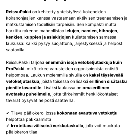
ReissuPakki
on kehitetty yhteistyössä kokeneiden
koiranohjaajien kanssa vastaamaan aktiivisen treenaamisen ja
matkustamisen todellisiin tarpeisiin. Sen kompakti mutta
harkittu rakenne mahdollistaa
lelujen, namien, hihnojen,
kenkien, kuppien ja asiakirjojen
kuljettamisen samassa
laukussa: kaikki pysyy suojattuna, järjestyksessä ja helposti
saatavilla.
ReissuPakki tarjoaa
enemmän isoja vetoketjutaskuja kuin
ProPakki
, mikä tekee varusteiden organisoinnista entistä
helpompaa. Laukun molemmilla sivuilla on
kaksi täysleveää
vetoketjutaskua
, joista toisessa on lisäksi
erillinen sisätasku
pienille tavaroille
. Lisäksi laukussa on
oma erillinen
avotasku puhelimelle
, jotta tärkeimmät henkilökohtaiset
tavarat pysyvät helposti saatavilla.
✔ Tilava päälokero, jossa
kokonaan avautuva vetoketju
helpottaa pakkaamista
✔
Irrotettava väliseinä verkkotaskulla
, jolla voit muokata
päälokeron tilaa