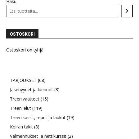
Haku
Voit
tehdä
valinnat
tuotteen
sivulla.
OSTOSKORI
Ostoskori on tyhjä.
68
TARJOUKSET
68
tuotetta
3
Jäsenyydet ja luennot
3
15
tuotetta
Treenivaatteet
15
119
tuotetta
Treenilelut
119
tuotetta
19
Treenikassit, reput ja laukut
19
8
tuotetta
Koiran takit
8
tuotetta
2
Valmennukset ja nettikurssit
2