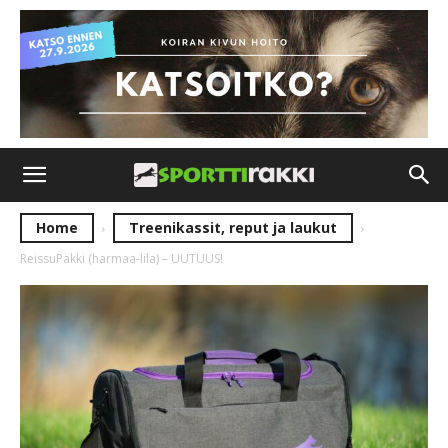
Home
Treenikassit, reput ja laukut
ReissuPakki (harmaa-lila) – UUTUUS!