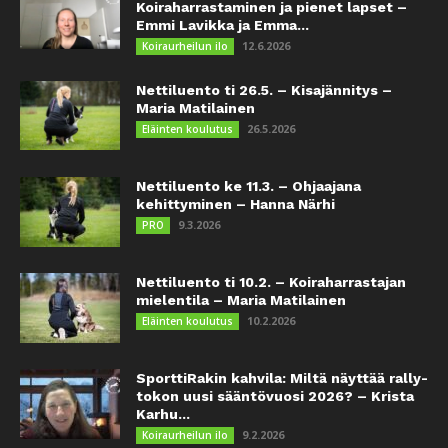
Koiraharrastaminen ja pienet lapset –
Emmi Lavikka ja Emma...
12.6.2026
Koiraurheilun ilo
Nettiluento ti 26.5. – Kisajännitys –
Maria Matilainen
26.5.2026
Eläinten koulutus
Nettiluento ke 11.3. – Ohjaajana
kehittyminen – Hanna Närhi
9.3.2026
PRO
Nettiluento ti 10.2. – Koiraharrastajan
mielentila – Maria Matilainen
10.2.2026
Eläinten koulutus
SporttiRakin kahvila: Miltä näyttää rally-
tokon uusi sääntövuosi 2026? – Krista
Karhu...
9.2.2026
Koiraurheilun ilo