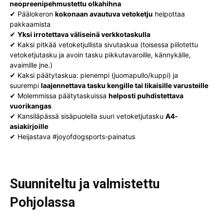
neopreenipehmustettu olkahihna
✔ Päälokeron
kokonaan avautuva vetoketju
helpottaa
pakkaamista
✔
Yksi irrotettava väliseinä verkkotaskulla
✔ Kaksi pitkää vetoketjullista sivutaskua (toisessa piilotettu
vetoketjutasku ja avoin tasku pikkutavaroille, kännykälle,
avaimille jne.)
✔ Kaksi päätytaskua: pienempi (juomapullo/kuppi) ja
suurempi
laajennettava tasku kengille tai likaisille varusteille
✔ Molemmissa päätytaskuissa
helposti puhdistettava
vuorikangas
✔ Kansiläpässä sisäpuolella suuri vetoketjutasku
A4-
asiakirjoille
✔ Heijastava #joyofdogsports-painatus
Suunniteltu ja valmistettu
Pohjolassa