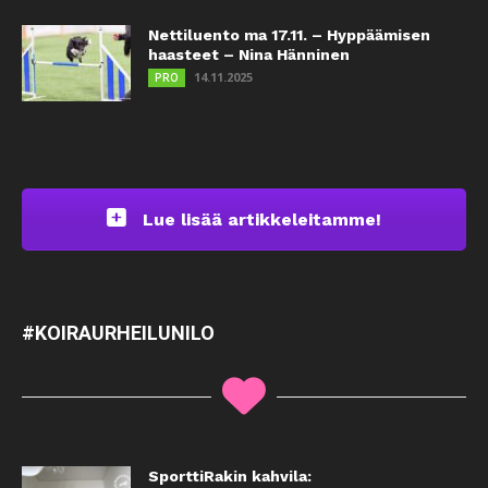
Nettiluento ma 17.11. – Hyppäämisen
haasteet – Nina Hänninen
14.11.2025
PRO
Lue lisää artikkeleitamme!
#KOIRAURHEILUNILO
SporttiRakin kahvila: