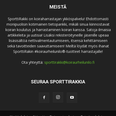
MEISTÄ
SporttiRakki on koiraharrastajan ykköspalvelu! Ehdottomasti
monipuolisin kotimainen tietopankki, mikäli sinua kiinnostavat
koiran koulutus ja harrastaminen koiran kanssa. Satoja ilmaisia
artikkeleita ja uutisia! Lisäksi rekisteröityneille jäsenille upeaa
lisäsisältöä nettivalmentautumiseen, itsensä kehittämiseen
sekä tavoitteiden saavuttamiseen! Meiltä löydät myös ihanat
SporttiRakin #koiraurheilunilo®-tuotteet harrastajalle!
Ota yhteyttä:
sporttirakki@koiraurheilunilo.fi
SEURAA SPORTTIRAKKIA