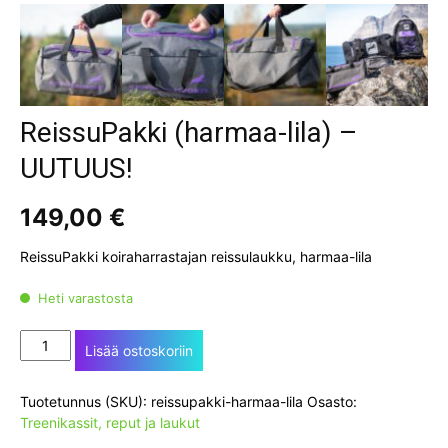
ReissuPakki (harmaa-lila) –
UUTUUS!
149,00
€
ReissuPakki koiraharrastajan reissulaukku, harmaa-lila
Heti varastosta
ReissuPakki
Lisää ostoskoriin
(harmaa-
lila)
Tuotetunnus (SKU):
reissupakki-harmaa-lila
Osasto:
-
Treenikassit, reput ja laukut
UUTUUS!
määrä