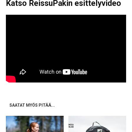
Katso ReissuPakin esittelyvideo
SAATAT MYÖS PITÄÄ...