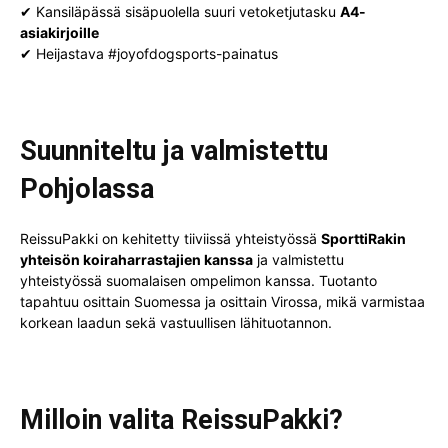
✔ Kansiläpässä sisäpuolella suuri vetoketjutasku
A4-
asiakirjoille
✔ Heijastava #joyofdogsports-painatus
Suunniteltu ja valmistettu
Pohjolassa
ReissuPakki on kehitetty tiiviissä yhteistyössä
SporttiRakin
yhteisön koiraharrastajien kanssa
ja valmistettu
yhteistyössä suomalaisen ompelimon kanssa. Tuotanto
tapahtuu osittain Suomessa ja osittain Virossa, mikä varmistaa
korkean laadun sekä vastuullisen lähituotannon.
Milloin valita ReissuPakki?