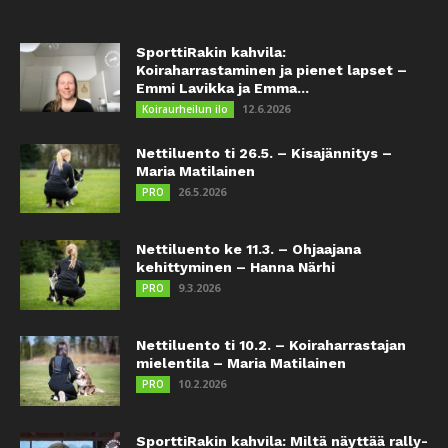
SporttiRakin kahvila:
Koiraharrastaminen ja pienet lapset –
Emmi Lavikka ja Emma...
12.6.2026
Koiraurheilun ilo
Nettiluento ti 26.5. – Kisajännitys –
Maria Matilainen
26.5.2026
PRO
Nettiluento ke 11.3. – Ohjaajana
kehittyminen – Hanna Närhi
9.3.2026
PRO
Nettiluento ti 10.2. – Koiraharrastajan
mielentila – Maria Matilainen
10.2.2026
PRO
SporttiRakin kahvila: Miltä näyttää rally-