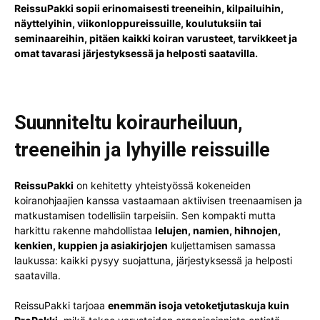
ReissuPakki sopii erinomaisesti treeneihin, kilpailuihin,
näyttelyihin, viikonloppureissuille, koulutuksiin tai
seminaareihin, pitäen kaikki koiran varusteet, tarvikkeet ja
omat tavarasi järjestyksessä ja helposti saatavilla.
Suunniteltu koiraurheiluun,
treeneihin ja lyhyille reissuille
ReissuPakki
on kehitetty yhteistyössä kokeneiden
koiranohjaajien kanssa vastaamaan aktiivisen treenaamisen ja
matkustamisen todellisiin tarpeisiin. Sen kompakti mutta
harkittu rakenne mahdollistaa
lelujen, namien, hihnojen,
kenkien, kuppien ja asiakirjojen
kuljettamisen samassa
laukussa: kaikki pysyy suojattuna, järjestyksessä ja helposti
saatavilla.
ReissuPakki tarjoaa
enemmän isoja vetoketjutaskuja kuin