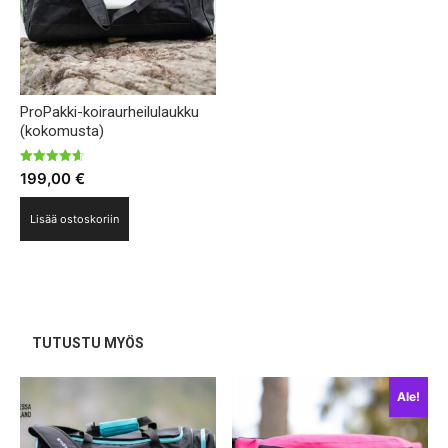
ProPakki-koiraurheilulaukku
(kokomusta)
Arvostelu
199,00
€
tuotteesta:
4.60
/ 5
Lisää ostoskoriin
TUTUSTU MYÖS
Ale!