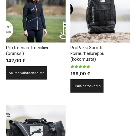
ProTreenari-treeniliivi
ProPakki Sportti -
(oranssi)
koiraurheilureppu
(kokomusta)
142,00
€
Tällä
Arvostelu
199,00
€
Valitse vaihtoehdoista
tuotteesta:
tuotteella
5.00
/ 5
on
Lisää ostoskoriin
useampi
muunnelma.
Voit
tehdä
valinnat
tuotteen
sivulla.