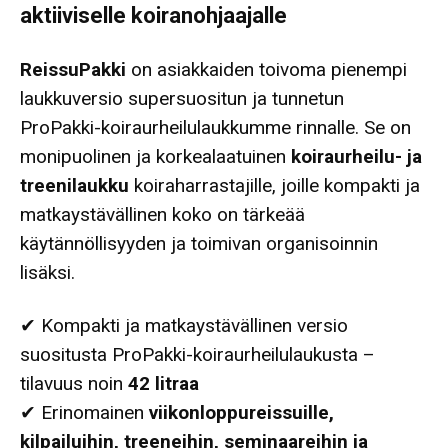
aktiiviselle koiranohjaajalle
ReissuPakki
on asiakkaiden toivoma pienempi
laukkuversio supersuositun ja tunnetun
ProPakki-koiraurheilulaukkumme rinnalle. Se on
monipuolinen ja korkealaatuinen
koiraurheilu- ja
treenilaukku
koiraharrastajille, joille kompakti ja
matkaystävällinen koko on tärkeää
käytännöllisyyden ja toimivan organisoinnin
lisäksi.
✔ Kompakti ja matkaystävällinen versio
suositusta ProPakki-koiraurheilulaukusta –
tilavuus noin
42 litraa
✔ Erinomainen
viikonloppureissuille,
kilpailuihin, treeneihin, seminaareihin ja