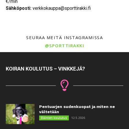
€/min
Sähköposti:
verkkokauppa@sporttirakki.fi
SEURAA MEITÄ INSTAGRAMISSA
@SPORTTIRAKKI
KOIRAN KOULUTUS – VINKKEJÄ?
Pentuarjen sudenkuopat ja miten ne
vältetään
12.5.2026
Eläinten koulutus