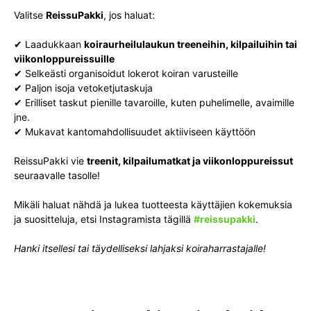
Valitse
ReissuPakki
, jos haluat:
✔ Laadukkaan
koiraurheilulaukun treeneihin, kilpailuihin tai
viikonloppureissuille
✔ Selkeästi organisoidut lokerot koiran varusteille
✔ Paljon isoja vetoketjutaskuja
✔ Erilliset taskut pienille tavaroille, kuten puhelimelle, avaimille
jne.
✔ Mukavat kantomahdollisuudet aktiiviseen käyttöön
ReissuPakki vie
treenit, kilpailumatkat ja viikonloppureissut
seuraavalle tasolle!
Mikäli haluat nähdä ja lukea tuotteesta käyttäjien kokemuksia
ja suositteluja, etsi Instagramista tägillä
#reissupakki
.
Hanki itsellesi tai täydelliseksi lahjaksi koiraharrastajalle!