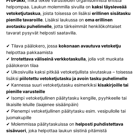
ProPakki
, mikä tekee varusteiden organisoinnista entistä
helpompaa. Laukun molemmilla sivuilla on
kaksi täysleveää
vetoketjutaskua
, joista toisessa on lisäksi
erillinen sisätasku
pienille tavaroille
. Lisäksi laukussa on
oma erillinen
avotasku puhelimelle
, jotta tärkeimmät henkilökohtaiset
tavarat pysyvät helposti saatavilla.
✔ Tilava päälokero, jossa
kokonaan avautuva vetoketju
helpottaa pakkaamista
✔
Irrotettava väliseinä verkkotaskulla
, jolla voit muokata
päälokeron tilaa
✔ Ulkosivuilla kaksi pitkää vetoketjullista sivutaskua – toisessa
lisäksi
piilotettu vetoketjutasku ja avoin tasku puhelimelle
✔ Kannessa suuri vetoketjutasku esimerkiksi
kisakirjoille tai
pienille varusteille
✔ Isompi vetoketjullinen päätytasku kengille, pyyhkeelle tai
likaisille leluille (laajenee sisäänpäin)
✔ Pienempi vetoketjullinen päätytasku esim. vesipullolle tai
juomakupille
✔ Molemmissa päätytaskuissa on
helposti puhdistettava
sisävuori
, joka helpottaa laukun siistinä pitämistä