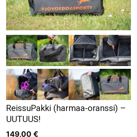
ReissuPakki (harmaa-oranssi) –
UUTUUS!
149,00
€