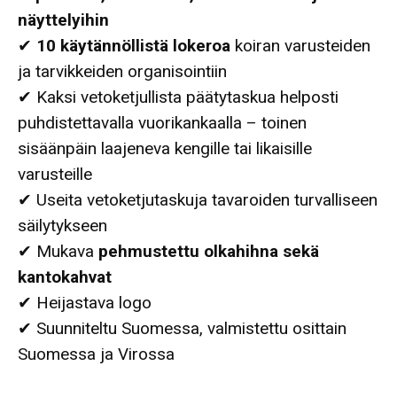
näyttelyihin
✔
10 käytännöllistä lokeroa
koiran varusteiden
ja tarvikkeiden organisointiin
✔ Kaksi vetoketjullista päätytaskua helposti
puhdistettavalla vuorikankaalla – toinen
sisäänpäin laajeneva kengille tai likaisille
varusteille
✔ Useita vetoketjutaskuja tavaroiden turvalliseen
säilytykseen
✔ Mukava
pehmustettu olkahihna sekä
kantokahvat
✔ Heijastava logo
✔ Suunniteltu Suomessa, valmistettu osittain
Suomessa ja Virossa