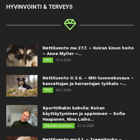
HYVINVOINTI & TERVEYS
Nettiluento ma 27.7. – Koiran kivun hoito
– Anne Myller –...
15.6.2026
PRO
Nettiluento ti 2.6. – MH-luonnekuvaus –
kasvattajan ja harrastajan työkalu –...
28.5.2026
PRO
SporttiRakin kahvila: Koiran
käyttäytyminen ja oppiminen – Sofia
Haapanen, Nina Laiho...
21.12.2025
Eläinten koulutus
Nettiluento ma 5.1. – Treenitauko –