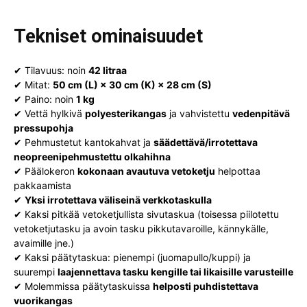
Tekniset ominaisuudet
✔ Tilavuus: noin
42 litraa
✔ Mitat:
50 cm (L) × 30 cm (K) × 28 cm (S)
✔ Paino: noin
1 kg
✔ Vettä hylkivä
polyesterikangas
ja vahvistettu
vedenpitävä
pressupohja
✔ Pehmustetut kantokahvat ja
säädettävä/irrotettava
neopreenipehmustettu olkahihna
✔ Päälokeron
kokonaan avautuva vetoketju
helpottaa
pakkaamista
✔
Yksi irrotettava väliseinä verkkotaskulla
✔ Kaksi pitkää vetoketjullista sivutaskua (toisessa piilotettu
vetoketjutasku ja avoin tasku pikkutavaroille, kännykälle,
avaimille jne.)
✔ Kaksi päätytaskua: pienempi (juomapullo/kuppi) ja
suurempi
laajennettava tasku kengille tai likaisille varusteille
✔ Molemmissa päätytaskuissa
helposti puhdistettava
vuorikangas