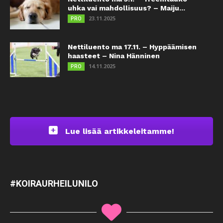
uhka vai mahdollisuus? – Maiju...
23.11.2025
PRO
Nettiluento ma 17.11. – Hyppäämisen
haasteet – Nina Hänninen
14.11.2025
PRO
Lue lisää artikkeleitamme!
#KOIRAURHEILUNILO