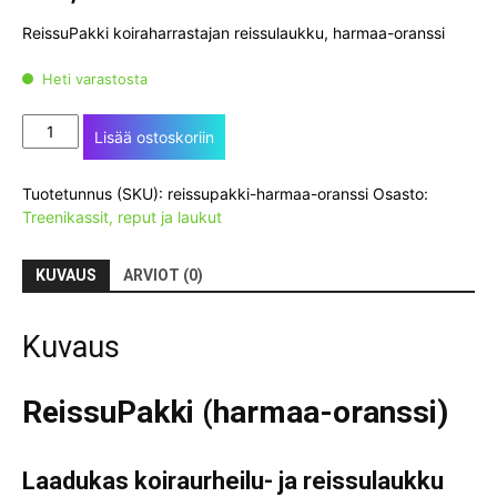
ReissuPakki koiraharrastajan reissulaukku, harmaa-oranssi
Heti varastosta
ReissuPakki
Lisää ostoskoriin
(harmaa-
oranssi)
Tuotetunnus (SKU):
reissupakki-harmaa-oranssi
Osasto:
-
Treenikassit, reput ja laukut
UUTUUS!
määrä
KUVAUS
ARVIOT (0)
Kuvaus
ReissuPakki (harmaa-oranssi)
Laadukas koiraurheilu- ja reissulaukku