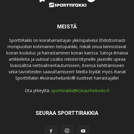
MEISTÄ
SporttiRakki on koiraharrastajan ykköspalvelu! Ehdottomasti
monipuolisin kotimainen tietopankki, mikäli sinua kiinnostavat
koiran koulutus ja harrastaminen koiran kanssa. Satoja ilmaisia
artikkeleita ja uutisia! Lisäksi rekisteröityneille jäsenille upeaa
lisäsisältöä nettivalmentautumiseen, itsensä kehittämiseen
sekä tavoitteiden saavuttamiseen! Meiltä löydät myös ihanat
SporttiRakin #koiraurheilunilo®-tuotteet harrastajalle!
Ota yhteyttä:
sporttirakki@koiraurheilunilo.fi
SEURAA SPORTTIRAKKIA