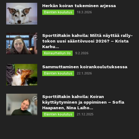
Herkän koiran tukeminen arjessa
18.3.2026
Eläinten koulutus
SporttiRakin kahvila: Miltä näyttää rally-
tokon uusi sääntövuosi 2026? – Krista
Karhu...
9.2.2026
Koiraurheilun ilo
Sammuttaminen koirankoulutuksessa
22.1.2026
Eläinten koulutus
SporttiRakin kahvila: Koiran
käyttäytyminen ja oppiminen – Sofia
Haapanen, Nina Laiho...
21.12.2025
Eläinten koulutus