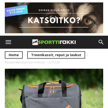
Home
Treenikassit, reput ja laukut
ReissuPakki (harmaa-oranssi) – UUTUUS!