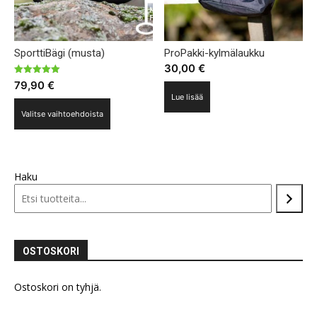
SporttiBägi (musta)
ProPakki-kylmälaukku
30,00
€
Arvostelu
79,90
€
tuotteesta:
Lue lisää
5.00
Tällä
/ 5
Valitse vaihtoehdoista
tuotteella
on
useampi
muunnelma.
Haku
Voit
tehdä
valinnat
tuotteen
OSTOSKORI
sivulla.
Ostoskori on tyhjä.