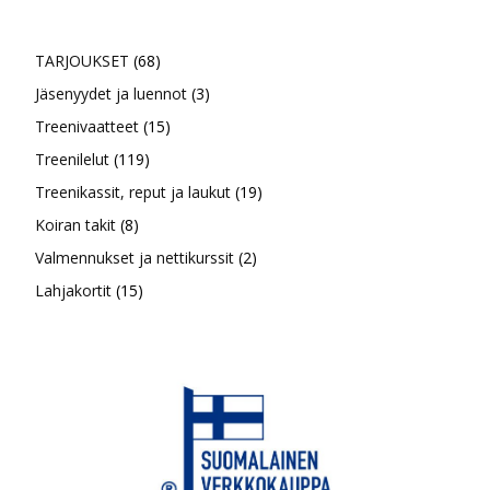
68
TARJOUKSET
68
tuotetta
3
Jäsenyydet ja luennot
3
15
tuotetta
Treenivaatteet
15
119
tuotetta
Treenilelut
119
tuotetta
19
Treenikassit, reput ja laukut
19
8
tuotetta
Koiran takit
8
tuotetta
2
Valmennukset ja nettikurssit
2
15
tuotetta
Lahjakortit
15
tuotetta