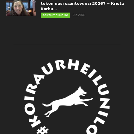
tokon uusi sääntövuosi 2026? – Krista
Karhu...
9.2.2026
Koiraurheilun ilo