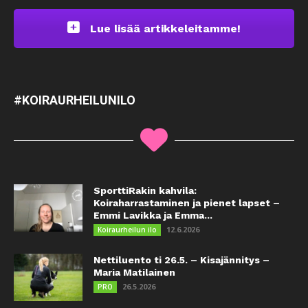
Lue lisää artikkeleitamme!
#KOIRAURHEILUNILO
SporttiRakin kahvila:
Koiraharrastaminen ja pienet lapset –
Emmi Lavikka ja Emma...
12.6.2026
Koiraurheilun ilo
Nettiluento ti 26.5. – Kisajännitys –
Maria Matilainen
26.5.2026
PRO