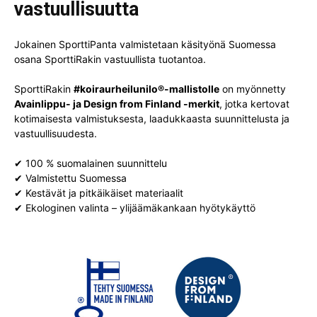
vastuullisuutta
Jokainen SporttiPanta valmistetaan käsityönä Suomessa
osana SporttiRakin vastuullista tuotantoa.
SporttiRakin
#koiraurheilunilo®-mallistolle
on myönnetty
Avainlippu- ja Design from Finland -merkit
, jotka kertovat
kotimaisesta valmistuksesta, laadukkaasta suunnittelusta ja
vastuullisuudesta.
✔ 100 % suomalainen suunnittelu
✔ Valmistettu Suomessa
✔ Kestävät ja pitkäikäiset materiaalit
✔ Ekologinen valinta – ylijäämäkankaan hyötykäyttö