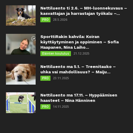
Nettiluento ti 2.6. – MH-luonnekuvaus –
kasvattajan ja harrastajan työkalu –...
28.5.2026
PRO
SporttiRakin kahvila: Koiran
käyttäytyminen ja oppiminen – Sofia
Haapanen, Nina Laiho...
21.12.2025
Eläinten koulutus
Nettiluento ma 5.1. – Treenitauko –
uhka vai mahdollisuus? – Maiju...
23.11.2025
PRO
Nettiluento ma 17.11. – Hyppäämisen
haasteet – Nina Hänninen
14.11.2025
PRO