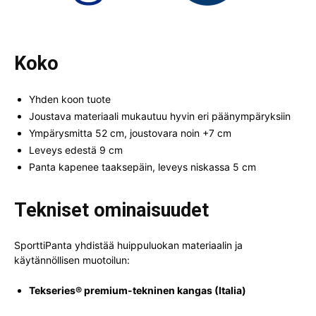
Koko
Yhden koon tuote
Joustava materiaali mukautuu hyvin eri päänympäryksiin
Ympärysmitta 52 cm, joustovara noin +7 cm
Leveys edestä 9 cm
Panta kapenee taaksepäin, leveys niskassa 5 cm
Tekniset ominaisuudet
SporttiPanta yhdistää huippuluokan materiaalin ja
käytännöllisen muotoilun:
Tekseries® premium-tekninen kangas (Italia)