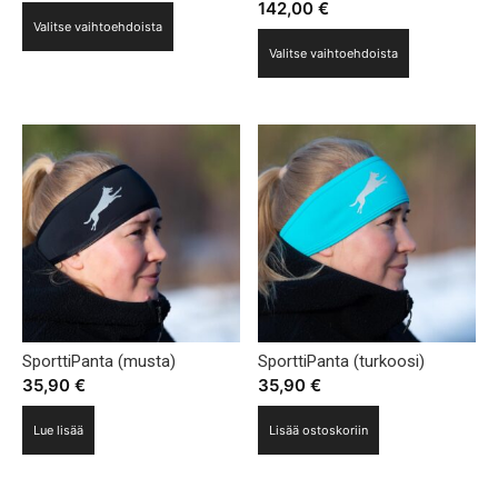
Arvostelu
142,00
€
Tällä
tuotteesta:
Valitse vaihtoehdoista
4.31
Tällä
tuotteella
/ 5
Valitse vaihtoehdoista
tuotteella
on
on
useampi
useampi
muunnelma.
muunnelma.
Voit
Voit
tehdä
tehdä
valinnat
valinnat
tuotteen
tuotteen
sivulla.
sivulla.
SporttiPanta (musta)
SporttiPanta (turkoosi)
35,90
€
35,90
€
Lue lisää
Lisää ostoskoriin