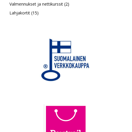
tuotetta
2
Valmennukset ja nettikurssit
2
15
tuotetta
Lahjakortit
15
tuotetta