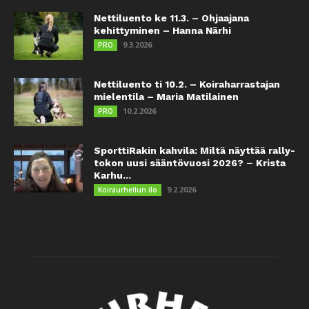
Nettiluento ke 11.3. – Ohjaajana
kehittyminen – Hanna Närhi
9.3.2026
PRO
Nettiluento ti 10.2. – Koiraharrastajan
mielentila – Maria Matilainen
10.2.2026
PRO
SporttiRakin kahvila: Miltä näyttää rally-
tokon uusi sääntövuosi 2026? – Krista
Karhu...
9.2.2026
Koiraurheilun ilo