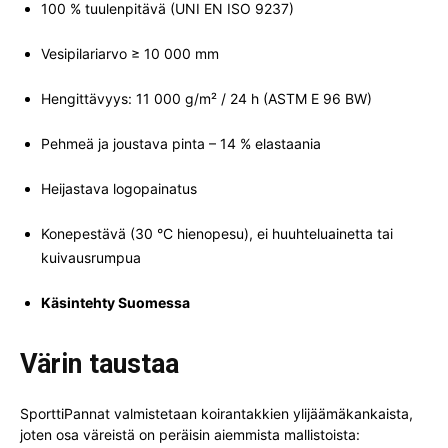
100 % tuulenpitävä (UNI EN ISO 9237)
Vesipilariarvo ≥ 10 000 mm
Hengittävyys: 11 000 g/m² / 24 h (ASTM E 96 BW)
Pehmeä ja joustava pinta – 14 % elastaania
Heijastava logopainatus
Konepestävä (30 °C hienopesu), ei huuhteluainetta tai
kuivausrumpua
Käsintehty Suomessa
Värin taustaa
SporttiPannat valmistetaan koirantakkien ylijäämäkankaista,
joten osa väreistä on peräisin aiemmista mallistoista: