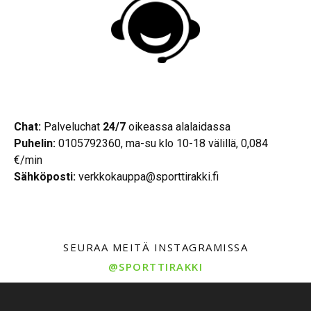
Chat:
Palveluchat
24/7
oikeassa alalaidassa
Puhelin:
0105792360, ma-su klo 10-18 välillä, 0,084
€/min
Sähköposti:
verkkokauppa@sporttirakki.fi
SEURAA MEITÄ INSTAGRAMISSA
@SPORTTIRAKKI