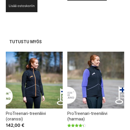
/ 5
on
Lisää ostoskoriin
useampi
muunnelma.
Voit
tehdä
valinnat
TUTUSTU MYÖS
tuotteen
sivulla.
ProTreenari-treeniliivi
ProTreenari-treeniliivi
(oranssi)
(harmaa)
142,00
€