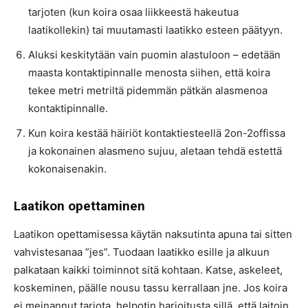
tarjoten (kun koira osaa liikkeestä hakeutua
laatikollekin) tai muutamasti laatikko esteen päätyyn.
Aluksi keskitytään vain puomin alastuloon – edetään
maasta kontaktipinnalle menosta siihen, että koira
tekee metri metriltä pidemmän pätkän alasmenoa
kontaktipinnalle.
Kun koira kestää häiriöt kontaktiesteellä 2on-2offissa
ja kokonainen alasmeno sujuu, aletaan tehdä estettä
kokonaisenakin.
Laatikon opettaminen
Laatikon opettamisessa käytän naksutinta apuna tai sitten
vahvistesanaa ”jes”. Tuodaan laatikko esille ja alkuun
palkataan kaikki toiminnot sitä kohtaan. Katse, askeleet,
koskeminen, päälle nousu tassu kerrallaan jne. Jos koira
ei meinannut tarjota, helpotin harjoitusta sillä, että laitoin