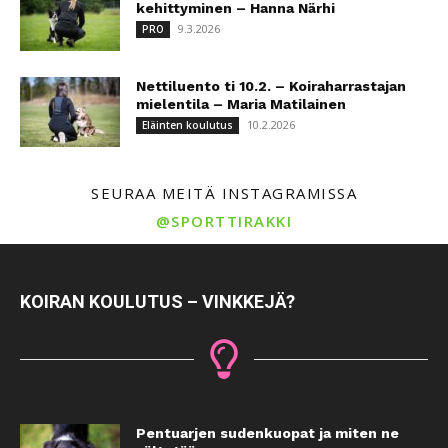
kehittyminen – Hanna Närhi
9.3.2026
PRO
Nettiluento ti 10.2. – Koiraharrastajan
mielentila – Maria Matilainen
10.2.2026
Eläinten koulutus
SEURAA MEITÄ INSTAGRAMISSA
@SPORTTIRAKKI
KOIRAN KOULUTUS – VINKKEJÄ?
Pentuarjen sudenkuopat ja miten ne