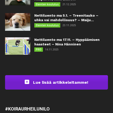
21.12.2025
Eläinten koulutus
Nettiluento ma 5.1. – Treenitauko –
uhka vai mahdollisuus? – Maiju...
23.11.2025
Eläinten koulutus
Nettiluento ma 17.11. – Hyppäämisen
haasteet – Nina Hänninen
14.11.2025
PRO
Lue lisää artikkeleitamme!
#KOIRAURHEILUNILO