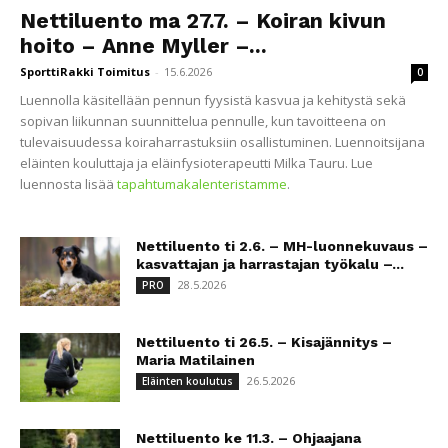
Nettiluento ma 27.7. – Koiran kivun
hoito – Anne Myller –...
SporttiRakki Toimitus
-
15.6.2026
0
Luennolla käsitellään pennun fyysistä kasvua ja kehitystä sekä
sopivan liikunnan suunnittelua pennulle, kun tavoitteena on
tulevaisuudessa koiraharrastuksiin osallistuminen. Luennoitsijana
eläinten kouluttaja ja eläinfysioterapeutti Milka Tauru. Lue
luennosta lisää
tapahtumakalenteristamme
.
Nettiluento ti 2.6. – MH-luonnekuvaus –
kasvattajan ja harrastajan työkalu –...
28.5.2026
PRO
Nettiluento ti 26.5. – Kisajännitys –
Maria Matilainen
26.5.2026
Eläinten koulutus
Nettiluento ke 11.3. – Ohjaajana