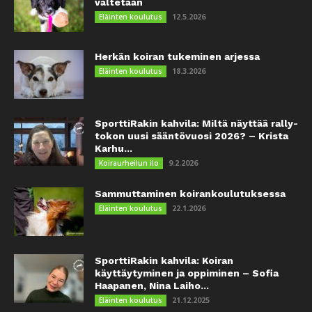
vältetään
12.5.2026
Eläinten koulutus
Herkän koiran tukeminen arjessa
18.3.2026
Eläinten koulutus
SporttiRakin kahvila: Miltä näyttää rally-
tokon uusi sääntövuosi 2026? – Krista
Karhu...
9.2.2026
Koiraurheilun ilo
Sammuttaminen koirankoulutuksessa
22.1.2026
Eläinten koulutus
SporttiRakin kahvila: Koiran
käyttäytyminen ja oppiminen – Sofia
Haapanen, Nina Laiho...
21.12.2025
Eläinten koulutus