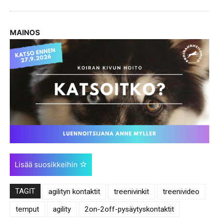
MAINOS
Lisää suosikkeihin
TAGIT
agilityn kontaktit
treenivinkit
treenivideo
temput
agility
2on-2off-pysäytyskontaktit