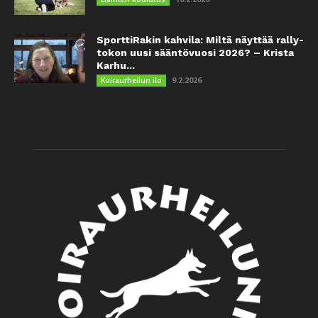
SporttiRakin kahvila: Miltä näyttää rally-
tokon uusi sääntövuosi 2026? – Krista
Karhu...
9.2.2026
Koiraurheilun ilo