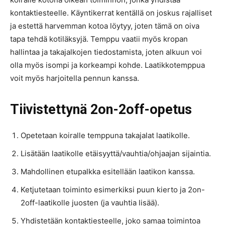
kontaktiesteelle. Käyntikerrat kentällä on joskus rajalliset
ja estettä harvemman kotoa löytyy, joten tämä on oiva
tapa tehdä kotiläksyjä. Temppu vaatii myös kropan
hallintaa ja takajalkojen tiedostamista, joten alkuun voi
olla myös isompi ja korkeampi kohde. Laatikkotemppua
voit myös harjoitella pennun kanssa.
Tiivistettynä 2on-2off-opetus
Opetetaan koiralle temppuna takajalat laatikolle.
Lisätään laatikolle etäisyyttä/vauhtia/ohjaajan sijaintia.
Mahdollinen etupalkka esitellään laatikon kanssa.
Ketjutetaan toiminto esimerkiksi puun kierto ja 2on-
2off-laatikolle juosten (ja vauhtia lisää).
Yhdistetään kontaktiesteelle, joko samaa toimintoa