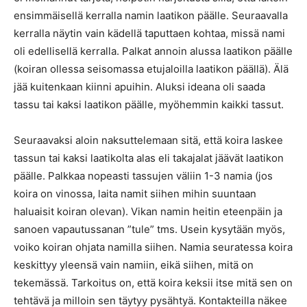
ensimmäisellä kerralla namin laatikon päälle. Seuraavalla
kerralla näytin vain kädellä taputtaen kohtaa, missä nami
oli edellisellä kerralla. Palkat annoin alussa laatikon päälle
(koiran ollessa seisomassa etujaloilla laatikon päällä). Älä
jää kuitenkaan kiinni apuihin. Aluksi ideana oli saada
tassu tai kaksi laatikon päälle, myöhemmin kaikki tassut.
Seuraavaksi aloin naksuttelemaan sitä, että koira laskee
tassun tai kaksi laatikolta alas eli takajalat jäävät laatikon
päälle. Palkkaa nopeasti tassujen väliin 1-3 namia (jos
koira on vinossa, laita namit siihen mihin suuntaan
haluaisit koiran olevan). Vikan namin heitin eteenpäin ja
sanoen vapautussanan ”tule” tms. Usein kysytään myös,
voiko koiran ohjata namilla siihen. Namia seuratessa koira
keskittyy yleensä vain namiin, eikä siihen, mitä on
tekemässä. Tarkoitus on, että koira keksii itse mitä sen on
tehtävä ja milloin sen täytyy pysähtyä. Kontakteilla näkee