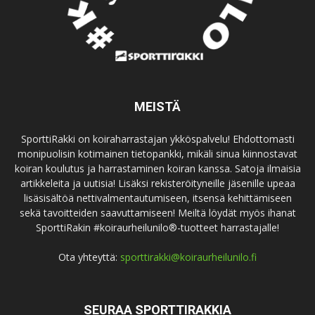
MEISTÄ
SporttiRakki on koiraharrastajan ykköspalvelu! Ehdottomasti
monipuolisin kotimainen tietopankki, mikäli sinua kiinnostavat
koiran koulutus ja harrastaminen koiran kanssa. Satoja ilmaisia
artikkeleita ja uutisia! Lisäksi rekisteröityneille jäsenille upeaa
lisäsisältöä nettivalmentautumiseen, itsensä kehittämiseen
sekä tavoitteiden saavuttamiseen! Meiltä löydät myös ihanat
SporttiRakin #koiraurheilunilo®-tuotteet harrastajalle!
Ota yhteyttä:
sporttirakki@koiraurheilunilo.fi
SEURAA SPORTTIRAKKIA