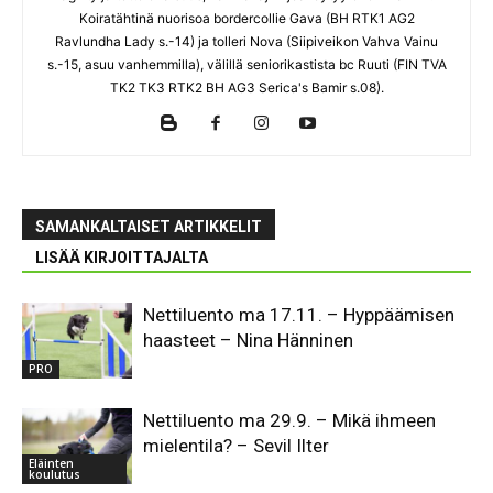
Koiratähtinä nuorisoa bordercollie Gava (BH RTK1 AG2
Ravlundha Lady s.-14) ja tolleri Nova (Siipiveikon Vahva Vainu
s.-15, asuu vanhemmilla), välillä seniorikastista bc Ruuti (FIN TVA
TK2 TK3 RTK2 BH AG3 Serica's Bamir s.08).
SAMANKALTAISET ARTIKKELIT
LISÄÄ KIRJOITTAJALTA
Nettiluento ma 17.11. – Hyppäämisen
haasteet – Nina Hänninen
PRO
Nettiluento ma 29.9. – Mikä ihmeen
mielentila? – Sevil Ilter
Eläinten
koulutus