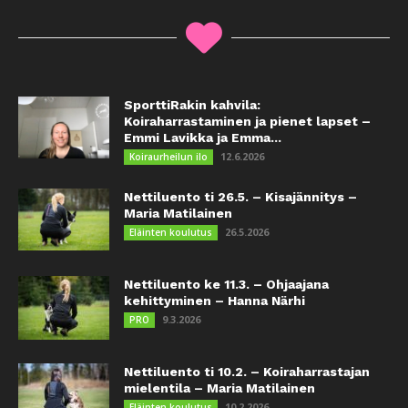
SporttiRakin kahvila:
Koiraharrastaminen ja pienet lapset –
Emmi Lavikka ja Emma...
12.6.2026
Koiraurheilun ilo
Nettiluento ti 26.5. – Kisajännitys –
Maria Matilainen
26.5.2026
Eläinten koulutus
Nettiluento ke 11.3. – Ohjaajana
kehittyminen – Hanna Närhi
9.3.2026
PRO
Nettiluento ti 10.2. – Koiraharrastajan
mielentila – Maria Matilainen
10.2.2026
Eläinten koulutus