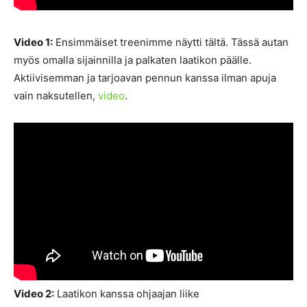
Video 1:
Ensimmäiset treenimme näytti tältä. Tässä autan
myös omalla sijainnilla ja palkaten laatikon päälle.
Aktiivisemman ja tarjoavan pennun kanssa ilman apuja
vain naksutellen,
video
.
Video 2:
Laatikon kanssa ohjaajan liike