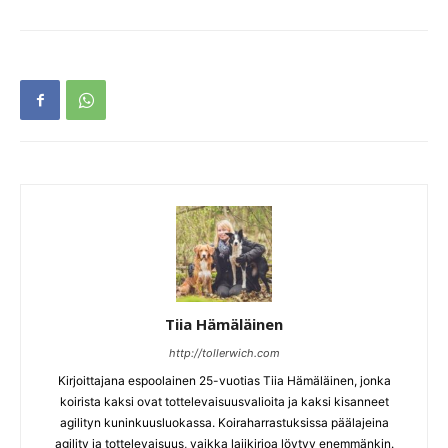
Tiia Hämäläinen
http://tollerwich.com
Kirjoittajana espoolainen 25-vuotias Tiia Hämäläinen, jonka
koirista kaksi ovat tottelevaisuusvalioita ja kaksi kisanneet
agilityn kuninkuusluokassa. Koiraharrastuksissa päälajeina
agility ja tottelevaisuus, vaikka lajikirjoa löytyy enemmänkin.