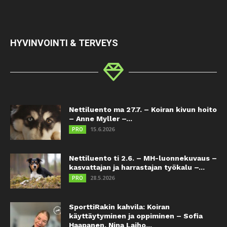
HYVINVOINTI & TERVEYS
Nettiluento ma 27.7. – Koiran kivun hoito
– Anne Myller –...
15.6.2026
PRO
Nettiluento ti 2.6. – MH-luonnekuvaus –
kasvattajan ja harrastajan työkalu –...
28.5.2026
PRO
SporttiRakin kahvila: Koiran
käyttäytyminen ja oppiminen – Sofia
Haapanen, Nina Laiho...