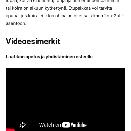
lupaa, koiraa ei kielletä), ohjaaja itse ehtii peittää namin
tai koira on alkuun kytkettynä. Etupalkkaa voi tarvita
apuna, jos koira ei irtoa ohjaajan ollessa takana 2on-2off-
asentoon.
Videoesimerkit
Laatikon opetus ja yhdistäminen esteelle