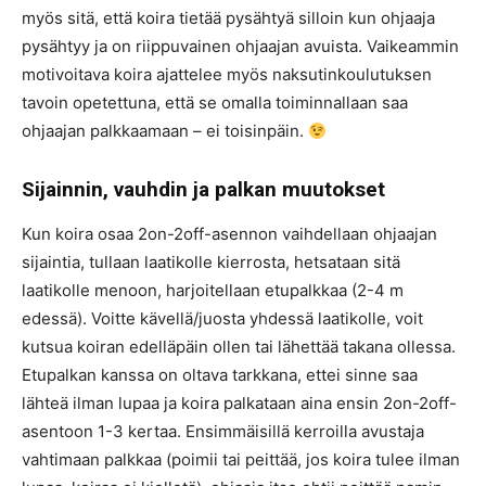
myös sitä, että koira tietää pysähtyä silloin kun ohjaaja
pysähtyy ja on riippuvainen ohjaajan avuista. Vaikeammin
motivoitava koira ajattelee myös naksutinkoulutuksen
tavoin opetettuna, että se omalla toiminnallaan saa
ohjaajan palkkaamaan – ei toisinpäin.
Sijainnin, vauhdin ja palkan muutokset
Kun koira osaa 2on-2off-asennon vaihdellaan ohjaajan
sijaintia, tullaan laatikolle kierrosta, hetsataan sitä
laatikolle menoon, harjoitellaan etupalkkaa (2-4 m
edessä). Voitte kävellä/juosta yhdessä laatikolle, voit
kutsua koiran edelläpäin ollen tai lähettää takana ollessa.
Etupalkan kanssa on oltava tarkkana, ettei sinne saa
lähteä ilman lupaa ja koira palkataan aina ensin 2on-2off-
asentoon 1-3 kertaa. Ensimmäisillä kerroilla avustaja
vahtimaan palkkaa (poimii tai peittää, jos koira tulee ilman