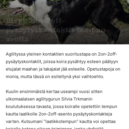
Agility
Blogi: 2on-2off-
pysäytyskontaktit tempun
avulla
Kirjoittaja
Tiia Hämäläinen
-
17.4.2017
6265
0
Agilityssa yleinen kontaktien suoritustapa on 2on-2off-
pysäytyskontaktit, joissa koira pysähtyy esteen päätyyn
etujalat maahan ja takajalat jää esteelle. Opetustapoja on
monia, mutta tässä on esiteltynä yksi vaihtoehto.
Kuulin ensimmäistä kertaa useampi vuosi sitten
ulkomaalaisen agilitygurun Silvia Trkmanin
koulutuksessa tavasta, jossa koiralle opetettiin tempun
kautta laatikolle 2on-2off-asento pysäytyskontakteja
varten. Kutsumani ”laatikkotempun” kautta voi opettaa
koiralle kotona oikean toiminnon, jonka yhdistää