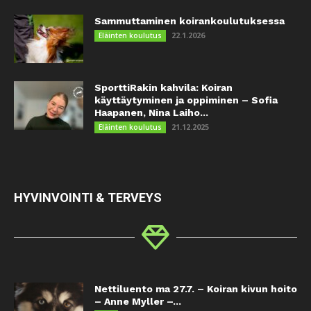
Sammuttaminen koirankoulutuksessa
22.1.2026
Eläinten koulutus
SporttiRakin kahvila: Koiran
käyttäytyminen ja oppiminen – Sofia
Haapanen, Nina Laiho...
21.12.2025
Eläinten koulutus
HYVINVOINTI & TERVEYS
Nettiluento ma 27.7. – Koiran kivun hoito
– Anne Myller –...