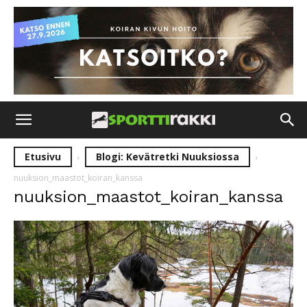
Etusivu
Blogi: Kevätretki Nuuksiossa
nuuksion_maastot_koiran_kanssa
nuuksion_maastot_koiran_kanssa