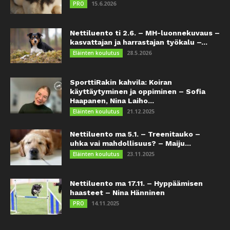
15.6.2026
PRO
Nettiluento ti 2.6. – MH-luonnekuvaus –
kasvattajan ja harrastajan työkalu –...
28.5.2026
Eläinten koulutus
SporttiRakin kahvila: Koiran
käyttäytyminen ja oppiminen – Sofia
Haapanen, Nina Laiho...
21.12.2025
Eläinten koulutus
Nettiluento ma 5.1. – Treenitauko –
uhka vai mahdollisuus? – Maiju...
23.11.2025
Eläinten koulutus
Nettiluento ma 17.11. – Hyppäämisen
haasteet – Nina Hänninen
14.11.2025
PRO