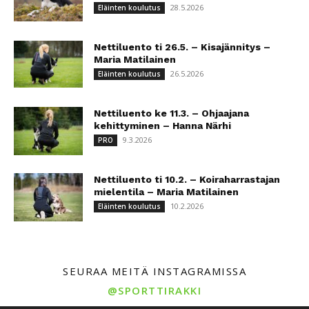
28.5.2026
Eläinten koulutus
Nettiluento ti 26.5. – Kisajännitys –
Maria Matilainen
26.5.2026
Eläinten koulutus
Nettiluento ke 11.3. – Ohjaajana
kehittyminen – Hanna Närhi
9.3.2026
PRO
Nettiluento ti 10.2. – Koiraharrastajan
mielentila – Maria Matilainen
10.2.2026
Eläinten koulutus
SEURAA MEITÄ INSTAGRAMISSA
@SPORTTIRAKKI