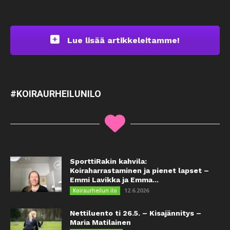
Lue lisää artikkeleitamme!
#KOIRAURHEILUNILO
SporttiRakin kahvila:
Koiraharrastaminen ja pienet lapset –
Emmi Lavikka ja Emma...
12.6.2026
Koiraurheilun ilo
Nettiluento ti 26.5. – Kisajännitys –
Maria Matilainen