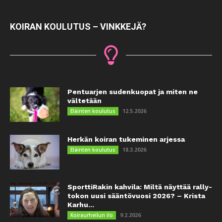
KOIRAN KOULUTUS – VINKKEJÄ?
Pentuarjen sudenkuopat ja miten ne
vältetään
12.5.2026
Eläinten koulutus
Herkän koiran tukeminen arjessa
18.3.2026
Eläinten koulutus
SporttiRakin kahvila: Miltä näyttää rally-
tokon uusi sääntövuosi 2026? – Krista
Karhu...
9.2.2026
Koiraurheilun ilo