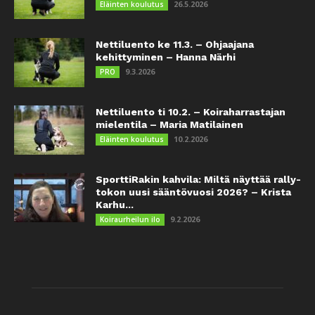
26.5.2026
Eläinten koulutus
Nettiluento ke 11.3. – Ohjaajana
kehittyminen – Hanna Närhi
9.3.2026
PRO
Nettiluento ti 10.2. – Koiraharrastajan
mielentila – Maria Matilainen
10.2.2026
Eläinten koulutus
SporttiRakin kahvila: Miltä näyttää rally-
tokon uusi sääntövuosi 2026? – Krista
Karhu...
9.2.2026
Koiraurheilun ilo