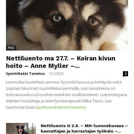
PRO
Nettiluento ma 27.7. – Koiran kivun
hoito – Anne Myller –...
SporttiRakki Toimitus
-
15.6.2026
0
Luennolla käsitellään pennun fyysistä kasvua ja kehitystä sekä
sopivan liikunnan suunnittelua pennulle, kun tavoitteena on
tulevaisuudessa koiraharrastuksiin osallistuminen. Luennoitsijana
eläinten kouluttaja ja eläinfysioterapeutti Milka Tauru. Lue
luennosta lisää
tapahtumakalenteristamme
.
Nettiluento ti 2.6. – MH-luonnekuvaus –
kasvattajan ja harrastajan työkalu –...