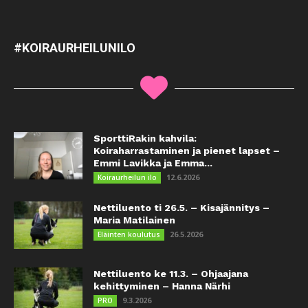
#KOIRAURHEILUNILO
SporttiRakin kahvila:
Koiraharrastaminen ja pienet lapset –
Emmi Lavikka ja Emma...
12.6.2026
Koiraurheilun ilo
Nettiluento ti 26.5. – Kisajännitys –
Maria Matilainen
26.5.2026
Eläinten koulutus
Nettiluento ke 11.3. – Ohjaajana
kehittyminen – Hanna Närhi
9.3.2026
PRO