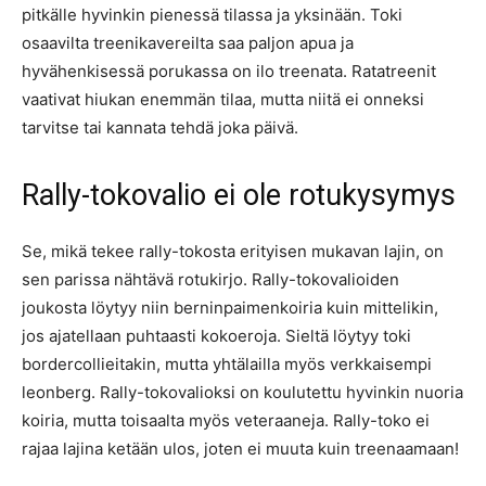
pitkälle hyvinkin pienessä tilassa ja yksinään. Toki
osaavilta treenikavereilta saa paljon apua ja
hyvähenkisessä porukassa on ilo treenata. Ratatreenit
vaativat hiukan enemmän tilaa, mutta niitä ei onneksi
tarvitse tai kannata tehdä joka päivä.
Rally-tokovalio ei ole rotukysymys
Se, mikä tekee rally-tokosta erityisen mukavan lajin, on
sen parissa nähtävä rotukirjo. Rally-tokovalioiden
joukosta löytyy niin berninpaimenkoiria kuin mittelikin,
jos ajatellaan puhtaasti kokoeroja. Sieltä löytyy toki
bordercollieitakin, mutta yhtälailla myös verkkaisempi
leonberg. Rally-tokovalioksi on koulutettu hyvinkin nuoria
koiria, mutta toisaalta myös veteraaneja. Rally-toko ei
rajaa lajina ketään ulos, joten ei muuta kuin treenaamaan!