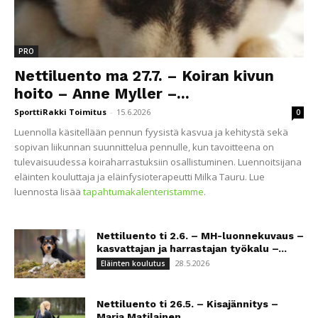
PRO
Nettiluento ma 27.7. – Koiran kivun
hoito – Anne Myller –...
SporttiRakki Toimitus
-
15.6.2026
0
Luennolla käsitellään pennun fyysistä kasvua ja kehitystä sekä
sopivan liikunnan suunnittelua pennulle, kun tavoitteena on
tulevaisuudessa koiraharrastuksiin osallistuminen. Luennoitsijana
eläinten kouluttaja ja eläinfysioterapeutti Milka Tauru. Lue
luennosta lisää
tapahtumakalenteristamme
.
Nettiluento ti 2.6. – MH-luonnekuvaus –
kasvattajan ja harrastajan työkalu –...
28.5.2026
Eläinten koulutus
Nettiluento ti 26.5. – Kisajännitys –
Maria Matilainen