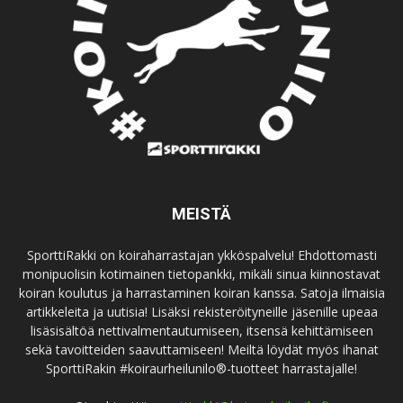
MEISTÄ
SporttiRakki on koiraharrastajan ykköspalvelu! Ehdottomasti
monipuolisin kotimainen tietopankki, mikäli sinua kiinnostavat
koiran koulutus ja harrastaminen koiran kanssa. Satoja ilmaisia
artikkeleita ja uutisia! Lisäksi rekisteröityneille jäsenille upeaa
lisäsisältöä nettivalmentautumiseen, itsensä kehittämiseen
sekä tavoitteiden saavuttamiseen! Meiltä löydät myös ihanat
SporttiRakin #koiraurheilunilo®-tuotteet harrastajalle!