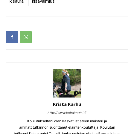
kisaura
kisavalmius
Krista Karhu
http://www.koirakoutsi.fi
Koulutukseltani olen kasvatustieteen maisteri ja
ammattitutkinnon suorittanut eläintenkouluttaja. Koulutan
työkseni Koirakoutsi Oy:ssä, jonka omistan yhdessä avomieheni