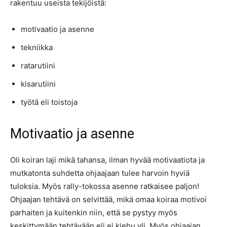
rakentuu useista tekijöistä:
motivaatio ja asenne
tekniikka
ratarutiini
kisarutiini
työtä eli toistoja
Motivaatio ja asenne
Oli koiran laji mikä tahansa, ilman hyvää motivaatiota ja
mutkatonta suhdetta ohjaajaan tulee harvoin hyviä
tuloksia. Myös rally-tokossa asenne ratkaisee paljon!
Ohjaajan tehtävä on selvittää, mikä omaa koiraa motivoi
parhaiten ja kuitenkin niin, että se pystyy myös
keskittymään tehtävään eli ei kiehu yli. Myös ohjaajan