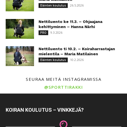
26.5.2026
Eläinten koulutus
Nettiluento ke 11.3. – Ohjaajana
kehittyminen – Hanna Närhi
9.3.2026
PRO
Nettiluento ti 10.2. – Koiraharrastajan
mielentila – Maria Matilainen
10.2.2026
Eläinten koulutus
SEURAA MEITÄ INSTAGRAMISSA
@SPORTTIRAKKI
KOIRAN KOULUTUS – VINKKEJÄ?