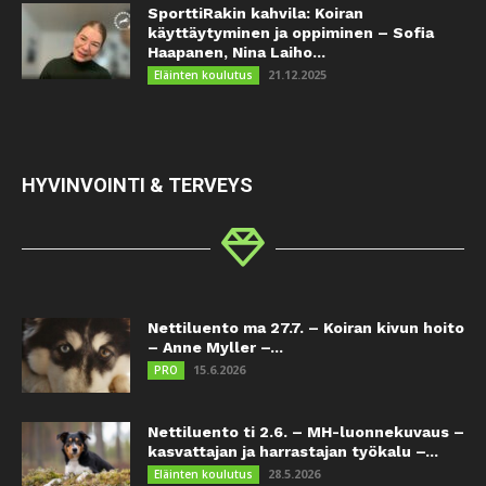
SporttiRakin kahvila: Koiran
käyttäytyminen ja oppiminen – Sofia
Haapanen, Nina Laiho...
21.12.2025
Eläinten koulutus
HYVINVOINTI & TERVEYS
Nettiluento ma 27.7. – Koiran kivun hoito
– Anne Myller –...
15.6.2026
PRO
Nettiluento ti 2.6. – MH-luonnekuvaus –
kasvattajan ja harrastajan työkalu –...
28.5.2026
Eläinten koulutus