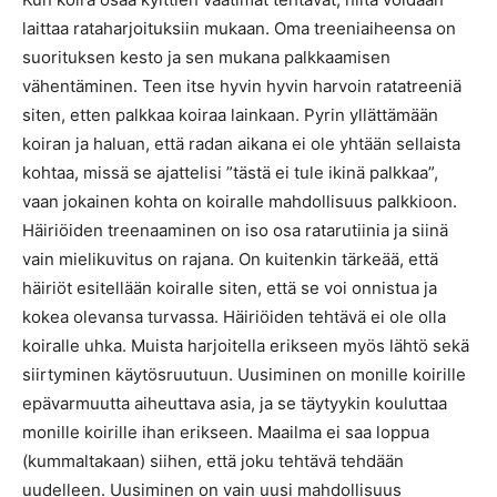
laittaa rataharjoituksiin mukaan. Oma treeniaiheensa on
suorituksen kesto ja sen mukana palkkaamisen
vähentäminen. Teen itse hyvin hyvin harvoin ratatreeniä
siten, etten palkkaa koiraa lainkaan. Pyrin yllättämään
koiran ja haluan, että radan aikana ei ole yhtään sellaista
kohtaa, missä se ajattelisi ”tästä ei tule ikinä palkkaa”,
vaan jokainen kohta on koiralle mahdollisuus palkkioon.
Häiriöiden treenaaminen on iso osa ratarutiinia ja siinä
vain mielikuvitus on rajana. On kuitenkin tärkeää, että
häiriöt esitellään koiralle siten, että se voi onnistua ja
kokea olevansa turvassa. Häiriöiden tehtävä ei ole olla
koiralle uhka. Muista harjoitella erikseen myös lähtö sekä
siirtyminen käytösruutuun. Uusiminen on monille koirille
epävarmuutta aiheuttava asia, ja se täytyykin kouluttaa
monille koirille ihan erikseen. Maailma ei saa loppua
(kummaltakaan) siihen, että joku tehtävä tehdään
uudelleen. Uusiminen on vain uusi mahdollisuus