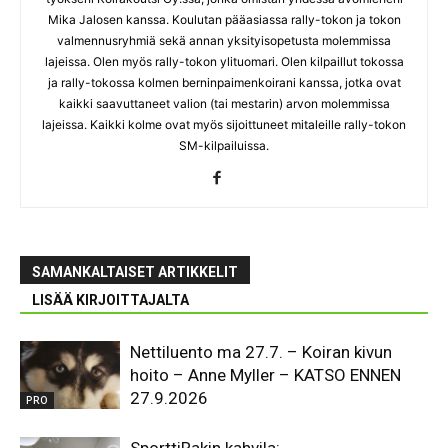
Mika Jalosen kanssa. Koulutan pääasiassa rally-tokon ja tokon
valmennusryhmiä sekä annan yksityisopetusta molemmissa
lajeissa. Olen myös rally-tokon ylituomari. Olen kilpaillut tokossa
ja rally-tokossa kolmen berninpaimenkoirani kanssa, jotka ovat
kaikki saavuttaneet valion (tai mestarin) arvon molemmissa
lajeissa. Kaikki kolme ovat myös sijoittuneet mitaleille rally-tokon
SM-kilpailuissa.
SAMANKALTAISET ARTIKKELIT
LISÄÄ KIRJOITTAJALTA
Nettiluento ma 27.7. – Koiran kivun
hoito – Anne Myller – KATSO ENNEN
27.9.2026
PRO
SporttiRakin kahvila: