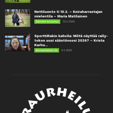
Nettiluento ti 10.2. – Koiraharrastajan
mielentila – Maria Matilainen
10.2.2026
Eläinten koulutus
SporttiRakin kahvila: Miltä näyttää rally-
tokon uusi sääntövuosi 2026? – Krista
Karhu...
9.2.2026
Koiraurheilun ilo