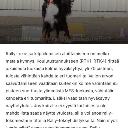
Nuuski tämä
Rally-toko
Tavoitteena rally-tokovalio?
Kirjoittaja
Krista Karhu
-
18.4.2017
7063
0
Rally-tokossa kilpailemisen aloittamiseen on melko
matala kynnys. Koulutustunnukseen (RTK1-RTK4) riittää
jokaisesta luokasta kolme hyväksyttyä, yli 70 pisteen,
tulosta vähintään kahdelta eri tuomarilta. Valion arvon
saavuttamiseen vaaditaan kuitenkin kolme vähintään 95
pisteen suoritusta ylimmästä MES-luokasta, vähintään
kahdelta eri tuomarilta. Lisäksi vaaditaan hyväksytty
näyttelytulos. Jos koiralle ei syystä tai toisesta ole
mahdollista saada näyttelytulosta, sille voi anoa rally-
tokomestarin titteliä Rally-tokoyhdistykseltä. Näin myös
”varjovaliot” saavat ansaitsemansa arvon. Rally-