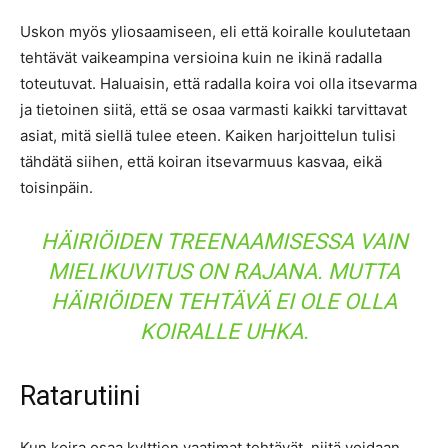
Uskon myös yliosaamiseen, eli että koiralle koulutetaan
tehtävät vaikeampina versioina kuin ne ikinä radalla
toteutuvat. Haluaisin, että radalla koira voi olla itsevarma
ja tietoinen siitä, että se osaa varmasti kaikki tarvittavat
asiat, mitä siellä tulee eteen. Kaiken harjoittelun tulisi
tähdätä siihen, että koiran itsevarmuus kasvaa, eikä
toisinpäin.
HÄIRIÖIDEN TREENAAMISESSA VAIN
MIELIKUVITUS ON RAJANA. MUTTA
HÄIRIÖIDEN TEHTÄVÄ EI OLE OLLA
KOIRALLE UHKA.
Ratarutiini
Kun koira osaa kylttien vaatimat tehtävät, niitä voidaan