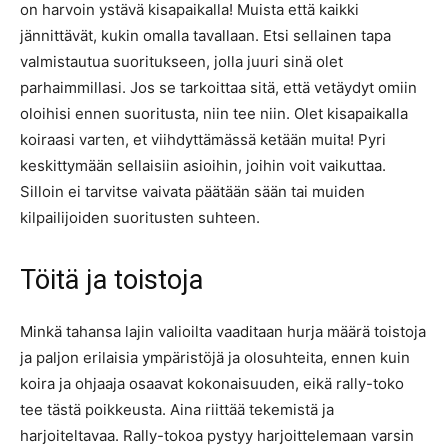
on harvoin ystävä kisapaikalla! Muista että kaikki
jännittävät, kukin omalla tavallaan. Etsi sellainen tapa
valmistautua suoritukseen, jolla juuri sinä olet
parhaimmillasi. Jos se tarkoittaa sitä, että vetäydyt omiin
oloihisi ennen suoritusta, niin tee niin. Olet kisapaikalla
koiraasi varten, et viihdyttämässä ketään muita! Pyri
keskittymään sellaisiin asioihin, joihin voit vaikuttaa.
Silloin ei tarvitse vaivata päätään sään tai muiden
kilpailijoiden suoritusten suhteen.
Töitä ja toistoja
Minkä tahansa lajin valioilta vaaditaan hurja määrä toistoja
ja paljon erilaisia ympäristöjä ja olosuhteita, ennen kuin
koira ja ohjaaja osaavat kokonaisuuden, eikä rally-toko
tee tästä poikkeusta. Aina riittää tekemistä ja
harjoiteltavaa. Rally-tokoa pystyy harjoittelemaan varsin