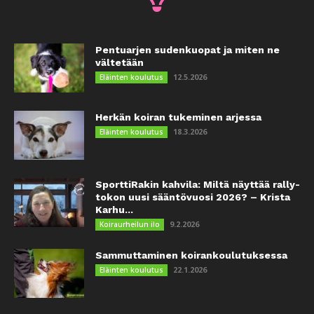
Pentuarjen sudenkuopat ja miten ne
vältetään
12.5.2026
Eläinten koulutus
Herkän koiran tukeminen arjessa
18.3.2026
Eläinten koulutus
SporttiRakin kahvila: Miltä näyttää rally-
tokon uusi sääntövuosi 2026? – Krista
Karhu...
9.2.2026
Koiraurheilun ilo
Sammuttaminen koirankoulutuksessa
22.1.2026
Eläinten koulutus