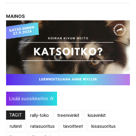
MAINOS
Lisää suosikkeihin
TAGIT
rally-toko
treenivinkit
kisavinkit
rutiinit
ratasuoritus
tavoitteet
kisasuoritus