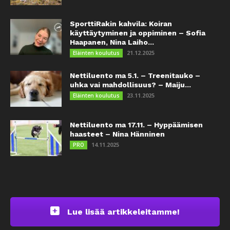
SporttiRakin kahvila: Koiran
käyttäytyminen ja oppiminen – Sofia
Haapanen, Nina Laiho...
21.12.2025
Eläinten koulutus
Nettiluento ma 5.1. – Treenitauko –
uhka vai mahdollisuus? – Maiju...
23.11.2025
Eläinten koulutus
Nettiluento ma 17.11. – Hyppäämisen
haasteet – Nina Hänninen
14.11.2025
PRO
Lue lisää artikkeleitamme!