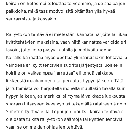
koiran on helpompi toteuttaa toiveemme, ja se saa paljon
palkkioita, mikä taas motivoi sitä pitämään yllä hyvää
seuraamista jatkossakin.
Rally-tokon tehtäviä ei mielestäni kannata harjoitella liikaa
kylttitehtävien mukaisina, vaan niitä kannattaa varioida eri
tavoin, jotta koira pysyy kuulolla ja motivoituneena.
Koiralle kannattaa myös opettaa ylimääräisiäkin tehtäviä ja
vaihdella eri kylttitehtävien suoritusjärjestystä. Joillekin
koirille on vaikeampaa ”jarruttaa” eli tehdä vaikkapa
liikkeestä maahanmeno tai peruutus hypyn jälkeen. Tätä
jarruttamista voi harjoitella monella muullakin tavalla kuin
hypyn jälkeen, esimerkiksi siirtymällä vaikkapa juoksusta
suoraan hitaaseen kävelyyn tai tekemällä ratatreeniä noin
2 metrin kylttiväleillä. Loppujen lopuksi, koiran tehtävä ei
ole osata tulkita rally-tokon sääntöjä tai kylttien tehtäviä,
vaan se on meidän ohjaajien tehtävä.