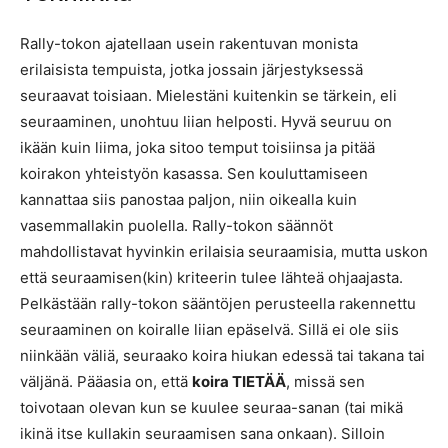
Rally-tokon ajatellaan usein rakentuvan monista
erilaisista tempuista, jotka jossain järjestyksessä
seuraavat toisiaan. Mielestäni kuitenkin se tärkein, eli
seuraaminen, unohtuu liian helposti. Hyvä seuruu on
ikään kuin liima, joka sitoo temput toisiinsa ja pitää
koirakon yhteistyön kasassa. Sen kouluttamiseen
kannattaa siis panostaa paljon, niin oikealla kuin
vasemmallakin puolella. Rally-tokon säännöt
mahdollistavat hyvinkin erilaisia seuraamisia, mutta uskon
että seuraamisen(kin) kriteerin tulee lähteä ohjaajasta.
Pelkästään rally-tokon sääntöjen perusteella rakennettu
seuraaminen on koiralle liian epäselvä. Sillä ei ole siis
niinkään väliä, seuraako koira hiukan edessä tai takana tai
väljänä. Pääasia on, että
koira TIETÄÄ
, missä sen
toivotaan olevan kun se kuulee seuraa-sanan (tai mikä
ikinä itse kullakin seuraamisen sana onkaan). Silloin