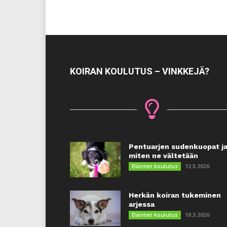
KOIRAN KOULUTUS – VINKKEJÄ?
Pentuarjen sudenkuopat j
miten ne vältetään
12.5.2026
Eläinten koulutus
Herkän koiran tukeminen
arjessa
18.3.2026
Eläinten koulutus