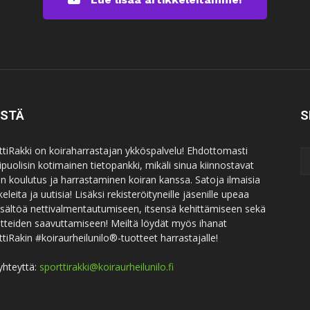
ISTÄ
S
ttiRakki on koiraharrastajan ykköspalvelu! Ehdottomasti
puolisin kotimainen tietopankki, mikäli sinua kiinnostavat
an koulutus ja harrastaminen koiran kanssa. Satoja ilmaisia
keleita ja uutisia! Lisäksi rekisteröityneille jäsenille upeaa
sisältöä nettivalmentautumiseen, itsensä kehittämiseen sekä
itteiden saavuttamiseen! Meiltä löydät myös ihanat
ttiRakin #koiraurheilunilo®-tuotteet harrastajalle!
yhteyttä:
sporttirakki@koiraurheilunilo.fi