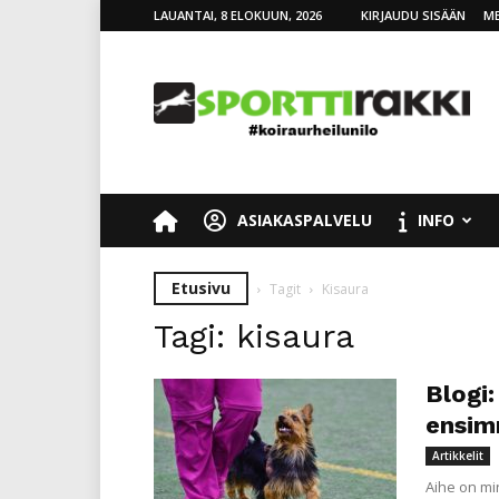
LAUANTAI, 8 ELOKUUN, 2026
KIRJAUDU SISÄÄN
ME
SporttiRakki
ASIAKASPALVELU
INFO
Etusivu
Tagit
Kisaura
Tagi: kisaura
Blogi:
ensim
Artikkelit
Aihe on mi