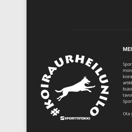
ME
Spor
moni
koir
artik
lisä
tavo
Spor
Ota 