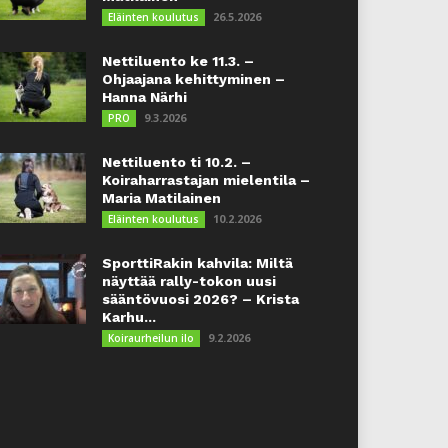
26.5.2026
Eläinten koulutus
Nettiluento ke 11.3. –
Ohjaajana kehittyminen –
Hanna Närhi
9.3.2026
PRO
Nettiluento ti 10.2. –
Koiraharrastajan mielentila –
Maria Matilainen
10.2.2026
Eläinten koulutus
SporttiRakin kahvila: Miltä
näyttää rally-tokon uusi
sääntövuosi 2026? – Krista
Karhu...
9.2.2026
Koiraurheilun ilo