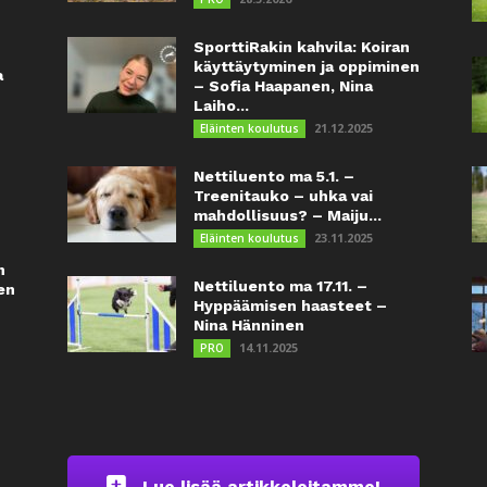
SporttiRakin kahvila: Koiran
käyttäytyminen ja oppiminen
a
– Sofia Haapanen, Nina
Laiho...
21.12.2025
Eläinten koulutus
Nettiluento ma 5.1. –
Treenitauko – uhka vai
mahdollisuus? – Maiju...
23.11.2025
Eläinten koulutus
n
Nettiluento ma 17.11. –
en
Hyppäämisen haasteet –
Nina Hänninen
14.11.2025
PRO
Lue lisää artikkeleitamme!