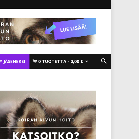
TY JÄSENEKSI
0 TUOTETTA
0,00 €