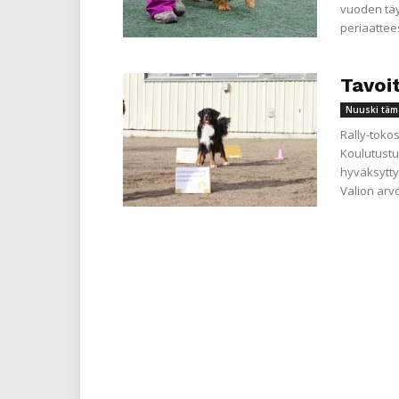
vuoden täy
periaattees
Tavoi
Nuuski täm
Rally-toko
Koulutustu
hyväksyttyä
Valion arvo