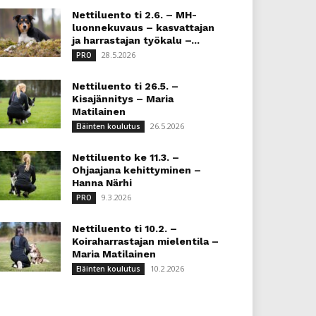
Nettiluento ti 2.6. – MH-
luonnekuvaus – kasvattajan
ja harrastajan työkalu –...
28.5.2026
PRO
Nettiluento ti 26.5. –
Kisajännitys – Maria
Matilainen
26.5.2026
Eläinten koulutus
Nettiluento ke 11.3. –
Ohjaajana kehittyminen –
Hanna Närhi
9.3.2026
PRO
Nettiluento ti 10.2. –
Koiraharrastajan mielentila –
Maria Matilainen
10.2.2026
Eläinten koulutus