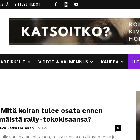
ISTÄ
YHTEYSTIEDOT
ARTIKKELIT
VIDEOT & VALMENNUS
KAUPPA
LII
 Mitä koiran tulee osata ennen
mäistä rally-tokokisaansa?
Eva-Lotta Halonen
-
9.3.2018
0
nulle varsin ajankohtainen, koska minulla on alkuvuodesta jo