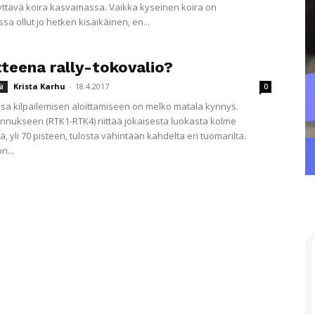
ttävä koira kasvamassa. Vaikka kyseinen koira on
sa ollut jo hetken kisaikäinen, en...
tteena rally-tokovalio?
Krista Karhu
-
18.4.2017
ä
0
ssa kilpailemisen aloittamiseen on melko matala kynnys.
nnukseen (RTK1-RTK4) riittää jokaisesta luokasta kolme
, yli 70 pisteen, tulosta vähintään kahdelta eri tuomarilta.
n...