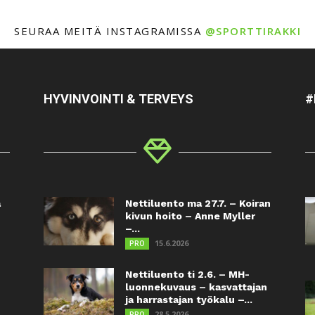
SEURAA MEITÄ INSTAGRAMISSA
@SPORTTIRAKKI
HYVINVOINTI & TERVEYS
#
a
Nettiluento ma 27.7. – Koiran
kivun hoito – Anne Myller
–...
15.6.2026
PRO
Nettiluento ti 2.6. – MH-
luonnekuvaus – kasvattajan
ja harrastajan työkalu –...
28.5.2026
PRO