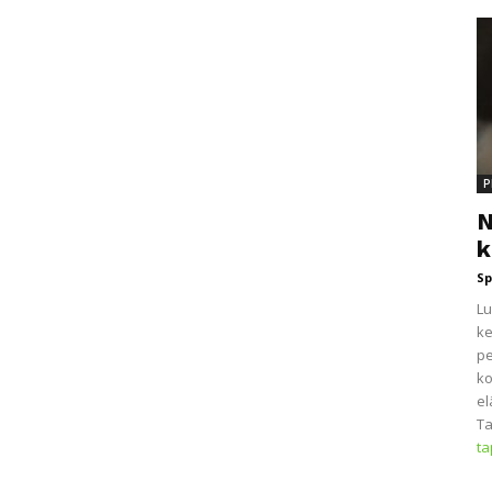
P
N
k
Sp
Lu
ke
pe
ko
el
Ta
t