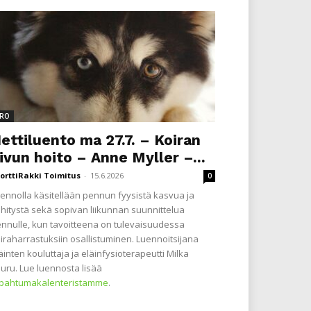
RO
ettiluento ma 27.7. – Koiran
ivun hoito – Anne Myller –...
orttiRakki Toimitus
-
15.6.2026
0
ennolla käsitellään pennun fyysistä kasvua ja
hitystä sekä sopivan liikunnan suunnittelua
nnulle, kun tavoitteena on tulevaisuudessa
iraharrastuksiin osallistuminen. Luennoitsijana
äinten kouluttaja ja eläinfysioterapeutti Milka
uru. Lue luennosta lisää
apahtumakalenteristamme
.