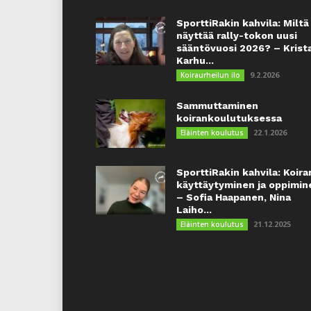
SporttiRakin kahvila: Miltä
näyttää rally-tokon uusi
sääntövuosi 2026? – Krist
Karhu...
9.2.2026
Koiraurheilun ilo
Sammuttaminen
koirankoulutuksessa
22.1.2026
Eläinten koulutus
SporttiRakin kahvila: Koira
käyttäytyminen ja oppimin
– Sofia Haapanen, Nina
Laiho...
21.12.2025
Eläinten koulutus