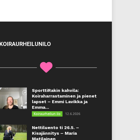
KOIRAURHEILUNILO
SporttiRakin kahvila:
Koiraharrastaminen ja pienet
lapset – Emmi Lavikka ja
Emma...
12.6.2026
Koiraurheilun ilo
Nettiluento ti 26.5. –
Kisajännitys – Maria
Matilainen