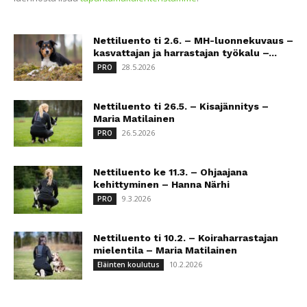
Nettiluento ti 2.6. – MH-luonnekuvaus –
kasvattajan ja harrastajan työkalu –...
28.5.2026
PRO
Nettiluento ti 26.5. – Kisajännitys –
Maria Matilainen
26.5.2026
PRO
Nettiluento ke 11.3. – Ohjaajana
kehittyminen – Hanna Närhi
9.3.2026
PRO
Nettiluento ti 10.2. – Koiraharrastajan
mielentila – Maria Matilainen
10.2.2026
Eläinten koulutus