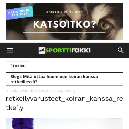
Etusivu
Blogi: Mitä ottaa huomioon koiran kanssa
retkeillessä?
retkeilyvarusteet_koiran_kanssa_retkeily
retkeilyvarusteet_koiran_kanssa_re
tkeily