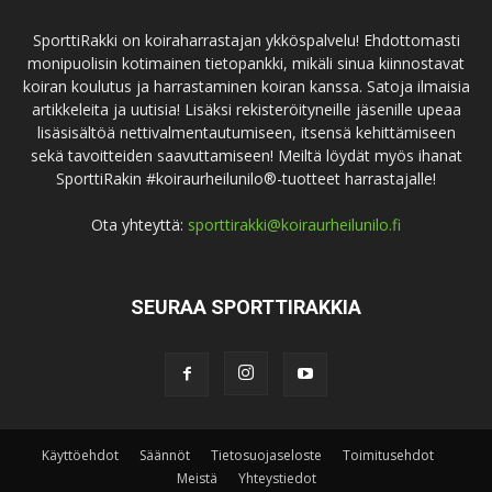
SporttiRakki on koiraharrastajan ykköspalvelu! Ehdottomasti
monipuolisin kotimainen tietopankki, mikäli sinua kiinnostavat
koiran koulutus ja harrastaminen koiran kanssa. Satoja ilmaisia
artikkeleita ja uutisia! Lisäksi rekisteröityneille jäsenille upeaa
lisäsisältöä nettivalmentautumiseen, itsensä kehittämiseen
sekä tavoitteiden saavuttamiseen! Meiltä löydät myös ihanat
SporttiRakin #koiraurheilunilo®-tuotteet harrastajalle!
Ota yhteyttä:
sporttirakki@koiraurheilunilo.fi
SEURAA SPORTTIRAKKIA
Käyttöehdot
Säännöt
Tietosuojaseloste
Toimitusehdot
Meistä
Yhteystiedot