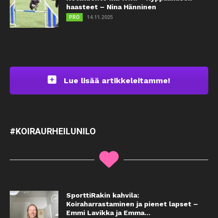
haasteet – Nina Hänninen
14.11.2025
PRO
Lue lisää artikkeleitamme!
#KOIRAURHEILUNILO
SporttiRakin kahvila:
Koiraharrastaminen ja pienet lapset –
Emmi Lavikka ja Emma...