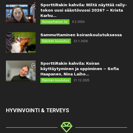
SporttiRakin kahvila: Miltä näyttää rally-
tokon uusi sääntövuosi 2026? – Krista
Karhu...
9.2.2026
Koiraurheilun ilo
Sammuttaminen koirankoulutuksessa
22.1.2026
Eläinten koulutus
SporttiRakin kahvila: Koiran
käyttäytyminen ja oppiminen – Sofia
Haapanen, Nina Laiho...
21.12.2025
Eläinten koulutus
HYVINVOINTI & TERVEYS