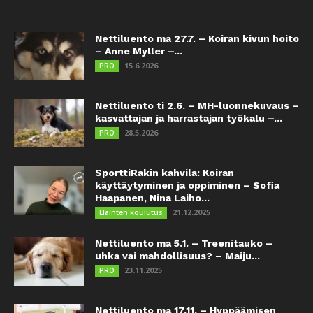
Nettiluento ma 27.7. – Koiran kivun hoito
– Anne Myller –...
15.6.2026
PRO
Nettiluento ti 2.6. – MH-luonnekuvaus –
kasvattajan ja harrastajan työkalu –...
28.5.2026
PRO
SporttiRakin kahvila: Koiran
käyttäytyminen ja oppiminen – Sofia
Haapanen, Nina Laiho...
21.12.2025
Eläinten koulutus
Nettiluento ma 5.1. – Treenitauko –
uhka vai mahdollisuus? – Maiju...
23.11.2025
PRO
Nettiluento ma 17.11. – Hyppäämisen