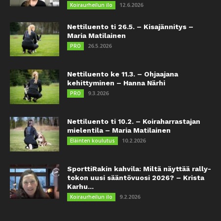
12.6.2026
Koiraurheilun ilo
Nettiluento ti 26.5. – Kisajännitys –
Maria Matilainen
26.5.2026
PRO
Nettiluento ke 11.3. – Ohjaajana
kehittyminen – Hanna Närhi
9.3.2026
PRO
Nettiluento ti 10.2. – Koiraharrastajan
mielentila – Maria Matilainen
10.2.2026
Eläinten koulutus
SporttiRakin kahvila: Miltä näyttää rally-
tokon uusi sääntövuosi 2026? – Krista
Karhu...
9.2.2026
Koiraurheilun ilo