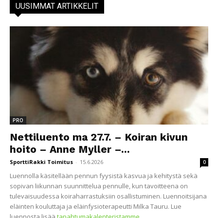
UUSIMMAT ARTIKKELIT
PRO
Nettiluento ma 27.7. – Koiran kivun
hoito – Anne Myller –...
SporttiRakki Toimitus
-
15.6.2026
0
Luennolla käsitellään pennun fyysistä kasvua ja kehitystä sekä
sopivan liikunnan suunnittelua pennulle, kun tavoitteena on
tulevaisuudessa koiraharrastuksiin osallistuminen. Luennoitsijana
eläinten kouluttaja ja eläinfysioterapeutti Milka Tauru. Lue
luennosta lisää
tapahtumakalenteristamme
.