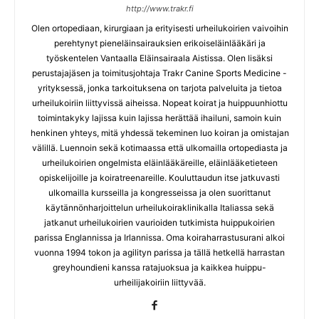
http://www.trakr.fi
Olen ortopediaan, kirurgiaan ja erityisesti urheilukoirien vaivoihin
perehtynyt pieneläinsairauksien erikoiseläinlääkäri ja
työskentelen Vantaalla Eläinsairaala Aistissa. Olen lisäksi
perustajajäsen ja toimitusjohtaja Trakr Canine Sports Medicine -
yrityksessä, jonka tarkoituksena on tarjota palveluita ja tietoa
urheilukoiriin liittyvissä aiheissa. Nopeat koirat ja huippuunhiottu
toimintakyky lajissa kuin lajissa herättää ihailuni, samoin kuin
henkinen yhteys, mitä yhdessä tekeminen luo koiran ja omistajan
välillä. Luennoin sekä kotimaassa että ulkomailla ortopediasta ja
urheilukoirien ongelmista eläinlääkäreille, eläinlääketieteen
opiskelijoille ja koiratreenareille. Kouluttaudun itse jatkuvasti
ulkomailla kursseilla ja kongresseissa ja olen suorittanut
käytännönharjoittelun urheilukoiraklinikalla Italiassa sekä
jatkanut urheilukoirien vaurioiden tutkimista huippukoirien
parissa Englannissa ja Irlannissa. Oma koiraharrastusurani alkoi
vuonna 1994 tokon ja agilityn parissa ja tällä hetkellä harrastan
greyhoundieni kanssa ratajuoksua ja kaikkea huippu-
urheilijakoiriin liittyvää.