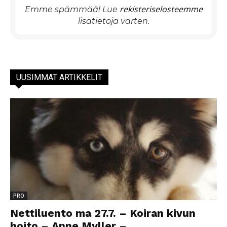
rekisteriselosteemme
Emme spämmää! Lue
lisätietoja varten.
UUSIMMAT ARTIKKELIT
PRO
Nettiluento ma 27.7. – Koiran kivun
hoito – Anne Myller –...