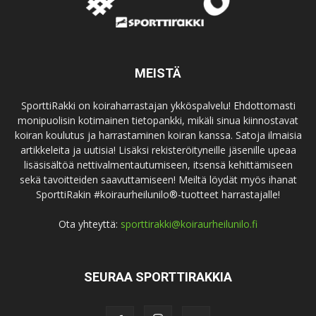
MEISTÄ
SporttiRakki on koiraharrastajan ykköspalvelu! Ehdottomasti
monipuolisin kotimainen tietopankki, mikäli sinua kiinnostavat
koiran koulutus ja harrastaminen koiran kanssa. Satoja ilmaisia
artikkeleita ja uutisia! Lisäksi rekisteröityneille jäsenille upeaa
lisäsisältöä nettivalmentautumiseen, itsensä kehittämiseen
sekä tavoitteiden saavuttamiseen! Meiltä löydät myös ihanat
SporttiRakin #koiraurheilunilo®-tuotteet harrastajalle!
Ota yhteyttä:
sporttirakki@koiraurheilunilo.fi
SEURAA SPORTTIRAKKIA