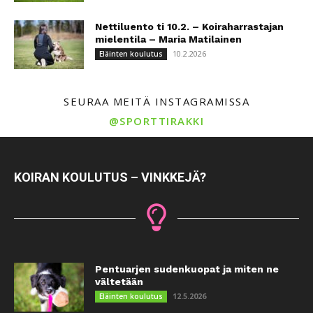
Nettiluento ti 10.2. – Koiraharrastajan
mielentila – Maria Matilainen
10.2.2026
Eläinten koulutus
SEURAA MEITÄ INSTAGRAMISSA
@SPORTTIRAKKI
KOIRAN KOULUTUS – VINKKEJÄ?
Pentuarjen sudenkuopat ja miten ne
vältetään
12.5.2026
Eläinten koulutus