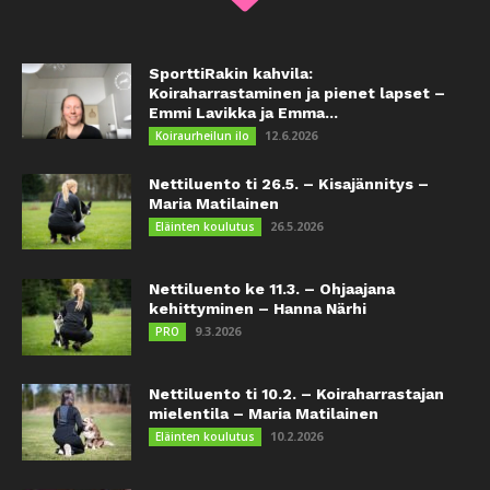
SporttiRakin kahvila:
Koiraharrastaminen ja pienet lapset –
Emmi Lavikka ja Emma...
12.6.2026
Koiraurheilun ilo
Nettiluento ti 26.5. – Kisajännitys –
Maria Matilainen
26.5.2026
Eläinten koulutus
Nettiluento ke 11.3. – Ohjaajana
kehittyminen – Hanna Närhi
9.3.2026
PRO
Nettiluento ti 10.2. – Koiraharrastajan
mielentila – Maria Matilainen
10.2.2026
Eläinten koulutus