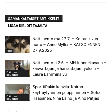
SAMANKALTAISET ARTIKKELIT
LISÄÄ KIRJOITTAJALTA
Nettiluento ma 27.7. – Koiran kivun
hoito – Anne Myller – KATSO ENNEN
27.9.2026
PRO
Nettiluento ti 2.6. – MH-luonnekuvaus –
kasvattajan ja harrastajan työkalu –
Eläinten
Laura Lamminsivu
koulutus
SporttiRakin kahvila: Koiran
käyttäytyminen ja oppiminen – Sofia
Eläinten
Haapanen, Nina Laiho ja Aino Patjas
koulutus