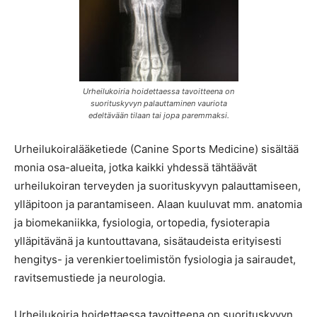
Urheilukoiria hoidettaessa tavoitteena on
suorituskyvyn palauttaminen vauriota
edeltävään tilaan tai jopa paremmaksi.
Urheilukoiralääketiede (Canine Sports Medicine) sisältää
monia osa-alueita, jotka kaikki yhdessä tähtäävät
urheilukoiran terveyden ja suorituskyvyn palauttamiseen,
ylläpitoon ja parantamiseen. Alaan kuuluvat mm. anatomia
ja biomekaniikka, fysiologia, ortopedia, fysioterapia
ylläpitävänä ja kuntouttavana, sisätaudeista erityisesti
hengitys- ja verenkiertoelimistön fysiologia ja sairaudet,
ravitsemustiede ja neurologia.
Urheilukoiria hoidettaessa tavoitteena on suorituskyvyn