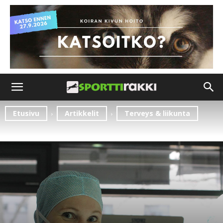
Etusivu
Artikkelit
Terveys & liikunta