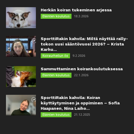
Herkän koiran tukeminen arjessa
18.3.2026
Eläinten koulutus
SporttiRakin kahvila: Miltä näyttää rally-
tokon uusi sääntövuosi 2026? – Krista
Karhu...
9.2.2026
Koiraurheilun ilo
Sammuttaminen koirankoulutuksessa
22.1.2026
Eläinten koulutus
SporttiRakin kahvila: Koiran
käyttäytyminen ja oppiminen – Sofia
Haapanen, Nina Laiho...
21.12.2025
Eläinten koulutus