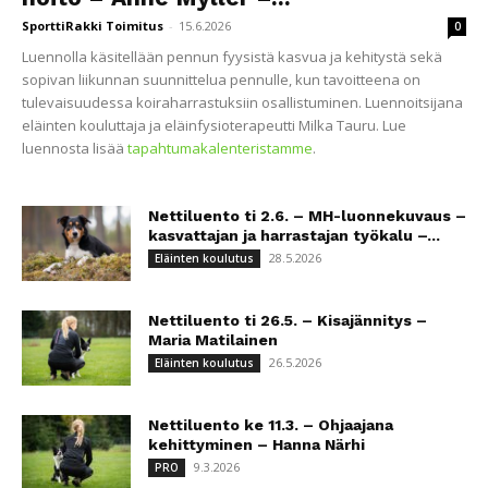
SporttiRakki Toimitus
-
15.6.2026
0
Luennolla käsitellään pennun fyysistä kasvua ja kehitystä sekä
sopivan liikunnan suunnittelua pennulle, kun tavoitteena on
tulevaisuudessa koiraharrastuksiin osallistuminen. Luennoitsijana
eläinten kouluttaja ja eläinfysioterapeutti Milka Tauru. Lue
luennosta lisää
tapahtumakalenteristamme
.
Nettiluento ti 2.6. – MH-luonnekuvaus –
kasvattajan ja harrastajan työkalu –...
28.5.2026
Eläinten koulutus
Nettiluento ti 26.5. – Kisajännitys –
Maria Matilainen
26.5.2026
Eläinten koulutus
Nettiluento ke 11.3. – Ohjaajana
kehittyminen – Hanna Närhi
9.3.2026
PRO