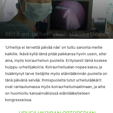
Terveys & liikunta
Mitä on urheilukoiralääketiede?
Kirjoittaja
Laura Hakala
-
20.4.2017
1653
0
‘Urheilija ei tervettä päivää näe’ on tuttu sanonta meille
kaikille. Ikävä kyllä tämä pitää paikkansa hyvin usein, ellei
aina, myös koiraurheilun puolella. Erityisesti tämä koskee
huippu-urheilijakoiria. Koiraurheilualan nopea kasvu ja
lisääntynyt tarve tietäjille myös eläinlääkinnän puolella on
tänä päivänä selvää. Ihmispuolelta tutut urheilulääkärit
ovat rantautumassa myös koiraurheilumaailmaan, ja aihe
on huomioitu kansainvälisissä eläinlääketieteen
kongresseissa.