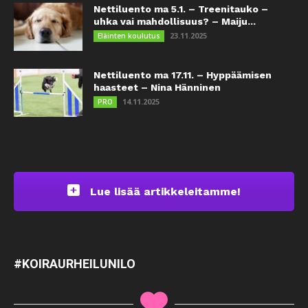
Nettiluento ma 5.1. – Treenitauko –
uhka vai mahdollisuus? – Maiju...
23.11.2025
Eläinten koulutus
Nettiluento ma 17.11. – Hyppäämisen
haasteet – Nina Hänninen
14.11.2025
PRO
Lue lisää artikkeleitamme!
#KOIRAURHEILUNILO