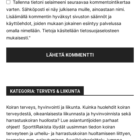
Tallenna tietoni selaimeeni seuraavaa kommentointikertaa
varten. Sähköposti ei näy julkisena muille, ainoastaan nimi.
Lisäämällä kommentin hyväksyt sivuston säännöt ja
käyttöehdot, joiden mukaan jokainen esiintyy palvelussa
omalla nimellään. Tietoja käsitellään tietosuojaselosteen
mukaisesti."
KATEGORIA: TERVEYS & LIIKUNTA
Koiran terveys, hyvinvointi ja liikunta. Kuinka huolehdit koiran
terveydestä, oikeanlaisesta liikunnasta ja hyvinvoinnista sekä
harrastuskoiran huollosta? Lue asiantuntijoiden parhaat
ohjeet! SporttiRakista löydät uusimman tiedon koiran
terveyteen ja urheilu- ja harrastuskoiran huoltamiseen liittyen,
teemoina mm. palautuminen, fyysiikkaharjoittelu, jumppa,