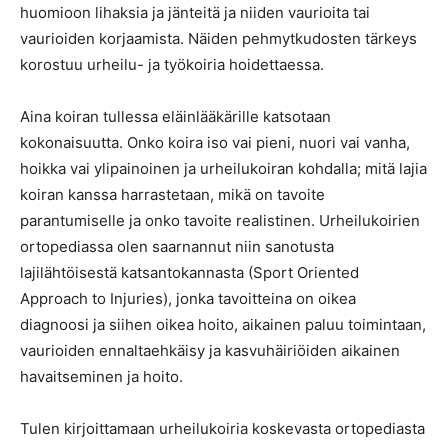
huomioon lihaksia ja jänteitä ja niiden vaurioita tai
vaurioiden korjaamista. Näiden pehmytkudosten tärkeys
korostuu urheilu- ja työkoiria hoidettaessa.
Aina koiran tullessa eläinlääkärille katsotaan
kokonaisuutta. Onko koira iso vai pieni, nuori vai vanha,
hoikka vai ylipainoinen ja urheilukoiran kohdalla; mitä lajia
koiran kanssa harrastetaan, mikä on tavoite
parantumiselle ja onko tavoite realistinen. Urheilukoirien
ortopediassa olen saarnannut niin sanotusta
lajilähtöisestä katsantokannasta (Sport Oriented
Approach to Injuries), jonka tavoitteina on oikea
diagnoosi ja siihen oikea hoito, aikainen paluu toimintaan,
vaurioiden ennaltaehkäisy ja kasvuhäiriöiden aikainen
havaitseminen ja hoito.
Tulen kirjoittamaan urheilukoiria koskevasta ortopediasta