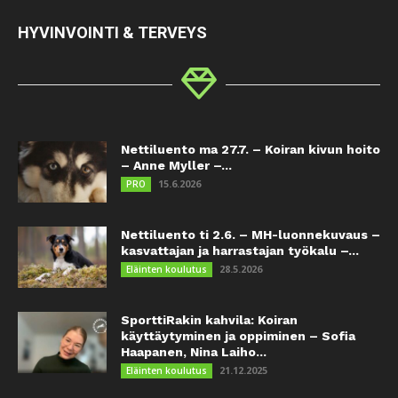
HYVINVOINTI & TERVEYS
Nettiluento ma 27.7. – Koiran kivun hoito
– Anne Myller –...
15.6.2026
PRO
Nettiluento ti 2.6. – MH-luonnekuvaus –
kasvattajan ja harrastajan työkalu –...
28.5.2026
Eläinten koulutus
SporttiRakin kahvila: Koiran
käyttäytyminen ja oppiminen – Sofia
Haapanen, Nina Laiho...
21.12.2025
Eläinten koulutus