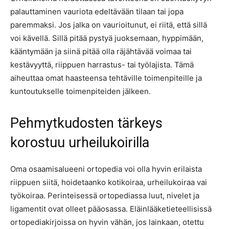
palauttaminen vauriota edeltävään tilaan tai jopa
paremmaksi. Jos jalka on vaurioitunut, ei riitä, että sillä
voi kävellä. Sillä pitää pystyä juoksemaan, hyppimään,
kääntymään ja siinä pitää olla räjähtävää voimaa tai
kestävyyttä, riippuen harrastus- tai työlajista. Tämä
aiheuttaa omat haasteensa tehtäville toimenpiteille ja
kuntoutukselle toimenpiteiden jälkeen.
Pehmytkudosten tärkeys
korostuu urheilukoirilla
Oma osaamisalueeni ortopedia voi olla hyvin erilaista
riippuen siitä, hoidetaanko kotikoiraa, urheilukoiraa vai
työkoiraa. Perinteisessä ortopediassa luut, nivelet ja
ligamentit ovat olleet pääosassa. Eläinlääketieteellisissä
ortopediakirjoissa on hyvin vähän, jos lainkaan, otettu