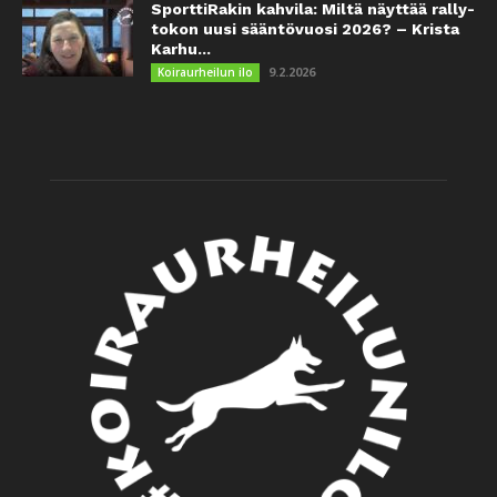
SporttiRakin kahvila: Miltä näyttää rally-
tokon uusi sääntövuosi 2026? – Krista
Karhu...
9.2.2026
Koiraurheilun ilo