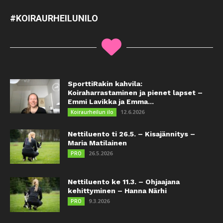
#KOIRAURHEILUNILO
SporttiRakin kahvila:
Koiraharrastaminen ja pienet lapset –
Emmi Lavikka ja Emma...
12.6.2026
Koiraurheilun ilo
Nettiluento ti 26.5. – Kisajännitys –
Maria Matilainen
26.5.2026
PRO
Nettiluento ke 11.3. – Ohjaajana
kehittyminen – Hanna Närhi
9.3.2026
PRO