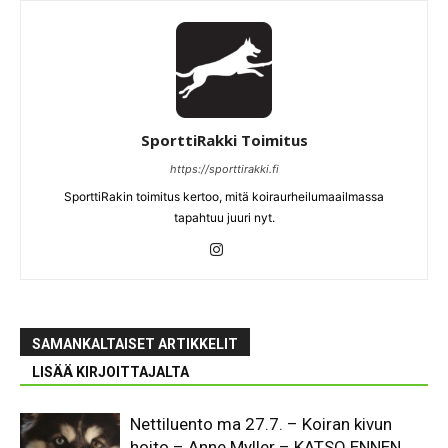
SporttiRakki Toimitus
https://sporttirakki.fi
SporttiRakin toimitus kertoo, mitä koiraurheilumaailmassa
tapahtuu juuri nyt.
SAMANKALTAISET ARTIKKELIT
LISÄÄ KIRJOITTAJALTA
Nettiluento ma 27.7. – Koiran kivun
hoito – Anne Myller – KATSO ENNEN