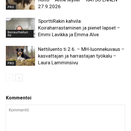
27.9.2026
PRO
SporttiRakin kahvila:
Koiraharrastaminen ja pienet lapset –
Koiraurheilun
Emmi Lavikka ja Emma Alve
ilo
Nettiluento ti 2.6. – MH-luonnekuvaus –
kasvattajan ja harrastajan työkalu –
Laura Lamminsivu
PRO
Kommentoi