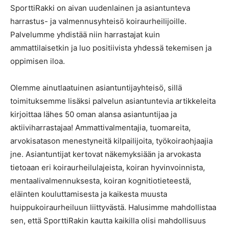
SporttiRakki on aivan uudenlainen ja asiantunteva
harrastus- ja valmennusyhteisö koiraurheilijoille.
Palvelumme yhdistää niin harrastajat kuin
ammattilaisetkin ja luo positiivista yhdessä tekemisen ja
oppimisen iloa.
Olemme ainutlaatuinen asiantuntijayhteisö, sillä
toimituksemme lisäksi palvelun asiantuntevia artikkeleita
kirjoittaa lähes 50 oman alansa asiantuntijaa ja
aktiiviharrastajaa! Ammattivalmentajia, tuomareita,
arvokisatason menestyneitä kilpailijoita, työkoiraohjaajia
jne. Asiantuntijat kertovat näkemyksiään ja arvokasta
tietoaan eri koiraurheilulajeista, koiran hyvinvoinnista,
mentaalivalmennuksesta, koiran kognitiotieteestä,
eläinten kouluttamisesta ja kaikesta muusta
huippukoiraurheiluun liittyvästä. Halusimme mahdollistaa
sen, että SporttiRakin kautta kaikilla olisi mahdollisuus