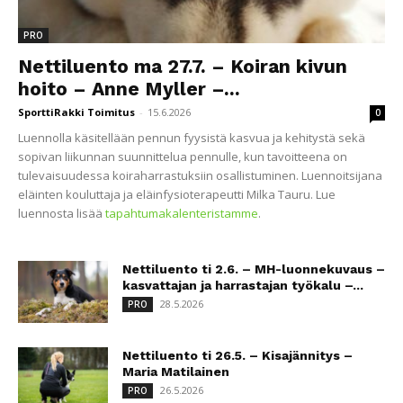
PRO
Nettiluento ma 27.7. – Koiran kivun
hoito – Anne Myller –...
SporttiRakki Toimitus
-
15.6.2026
0
Luennolla käsitellään pennun fyysistä kasvua ja kehitystä sekä
sopivan liikunnan suunnittelua pennulle, kun tavoitteena on
tulevaisuudessa koiraharrastuksiin osallistuminen. Luennoitsijana
eläinten kouluttaja ja eläinfysioterapeutti Milka Tauru. Lue
luennosta lisää
tapahtumakalenteristamme
.
Nettiluento ti 2.6. – MH-luonnekuvaus –
kasvattajan ja harrastajan työkalu –...
28.5.2026
PRO
Nettiluento ti 26.5. – Kisajännitys –
Maria Matilainen
26.5.2026
PRO