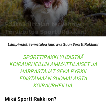
Tiedotteet
Nuuski tämä
Päätoimittajan tervehdys:
Tervetuloa SporttiRakkiin!
Kirjoittaja
SporttiRakki Toimitus
-
2.5.2017
672
0
Lämpimästi tervetuloa juuri avattuun SporttiRakkiin!
SPORTTIRAKKI YHDISTÄÄ
KOIRAURHEILUN AMMATTILAISET JA
HARRASTAJAT SEKÄ PYRKII
EDISTÄMÄÄN SUOMALAISTA
KOIRAURHEILUA.
Mikä SporttiRakki on?