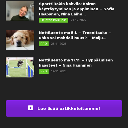
SporttiRakin kahvila: Koiran
käyttäytyminen ja oppiminen – Sofia
Haapanen, Nina Laiho...
21.12.2025
Eläinten koulutus
Nettiluento ma 5.1. – Treenitauko –
uhka vai mahdollisuus? – Maiju...
23.11.2025
PRO
Nettiluento ma 17.11. – Hyppäämisen
haasteet – Nina Hänninen
14.11.2025
PRO
Lue lisää artikkeleitamme!