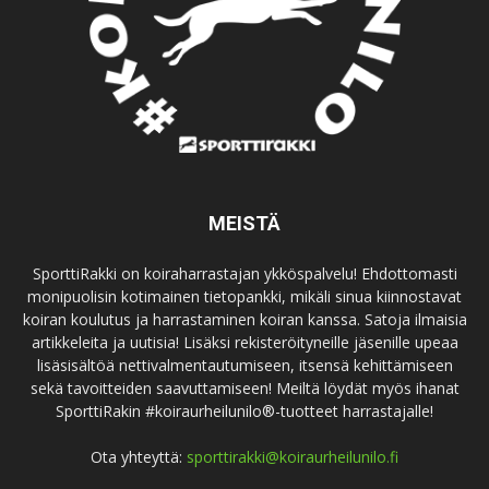
MEISTÄ
SporttiRakki on koiraharrastajan ykköspalvelu! Ehdottomasti
monipuolisin kotimainen tietopankki, mikäli sinua kiinnostavat
koiran koulutus ja harrastaminen koiran kanssa. Satoja ilmaisia
artikkeleita ja uutisia! Lisäksi rekisteröityneille jäsenille upeaa
lisäsisältöä nettivalmentautumiseen, itsensä kehittämiseen
sekä tavoitteiden saavuttamiseen! Meiltä löydät myös ihanat
SporttiRakin #koiraurheilunilo®-tuotteet harrastajalle!
Ota yhteyttä:
sporttirakki@koiraurheilunilo.fi