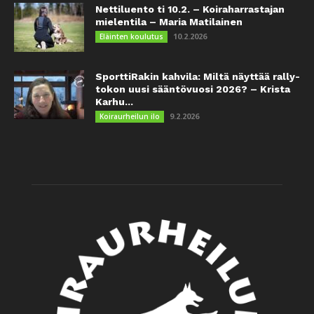
Nettiluento ti 10.2. – Koiraharrastajan
mielentila – Maria Matilainen
10.2.2026
Eläinten koulutus
SporttiRakin kahvila: Miltä näyttää rally-
tokon uusi sääntövuosi 2026? – Krista
Karhu...
9.2.2026
Koiraurheilun ilo