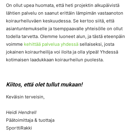
On ollut upea huomata, että heti projektin alkupäivistä
lähtien palvelu on saanut erittäin lämpimän vastaanoton
koiraurheiluväen keskuudessa. Se kertoo siitä, että
asiantuntemukselle ja tsemppaavalle yhteisölle on ollut
todella tarvetta. Olemme luoneet alun, ja tästä eteenpäin
voimme
kehittää palvelua yhdessä
sellaiseksi, josta
jokainen koiraurheilija voi iloita ja olla ylpeä! Yhdessä
kotimaisen laadukkaan koiraurheilun puolesta.
Kiitos, että olet tullut mukaan!
Keväisin terveisin,
Heidi Hendrell
Päätoimittaja & tuottaja
SporttiRakki