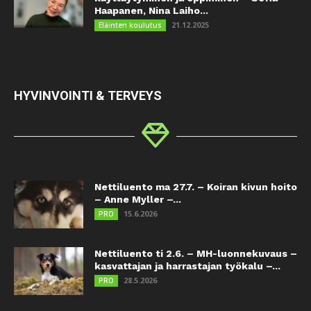
Haapanen, Nina Laiho...
21.12.2025
Eläinten koulutus
HYVINVOINTI & TERVEYS
Nettiluento ma 27.7. – Koiran kivun hoito
– Anne Myller –...
15.6.2026
PRO
Nettiluento ti 2.6. – MH-luonnekuvaus –
kasvattajan ja harrastajan työkalu –...
28.5.2026
PRO