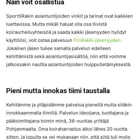
Näin voit osallistua
SporttiRakin asiantuntijoiden vinkit ja tarinat ovat kaikkien
luettavissa. Mutta mikäli haluat olla osa tiivistä
koiraurheiluyhteisöä ja saada kaikki jäsenyyden hyödyt
käyttöösi, voit ostaa palveluun
ProRakki-jäsenyyden
.
Jokainen jäsen tukee samalla palvelun edelleen
kehittämistä sekä asiantuntijasisältöä, niin että voimme
jatkossakin nauttia asiantuntijoiden huipputietämyksestä.
Pieni mutta innokas tiimi taustalla
Kehitämme ja ylläpidämme palvelua pienellä mutta sitäkin
innokkaammalla tiimillä. Palvelun ideoijana, tuottajana ja
päätoimittajana toimin minä, 36-vuotias yrittäjä
Pohjanmaalta. Oma koiraharrastus alkoi lähes 20 vuotta
sitten, ja lopulta se vei mukanaan niin, että siitä tuli myös