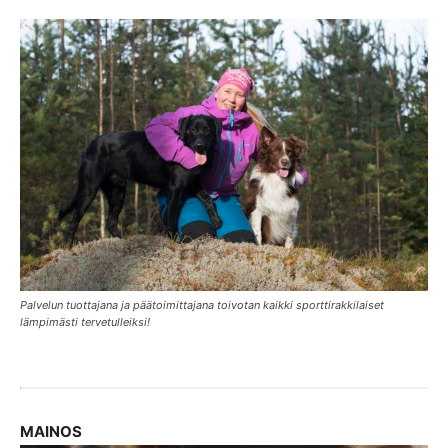
Palvelun tuottajana ja päätoimittajana toivotan kaikki sporttirakkilaiset
lämpimästi tervetulleiksi!
MAINOS