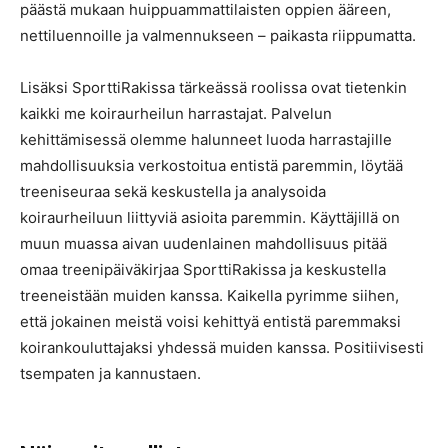
päästä mukaan huippuammattilaisten oppien ääreen,
nettiluennoille ja valmennukseen – paikasta riippumatta.
Lisäksi SporttiRakissa tärkeässä roolissa ovat tietenkin
kaikki me koiraurheilun harrastajat. Palvelun
kehittämisessä olemme halunneet luoda harrastajille
mahdollisuuksia verkostoitua entistä paremmin, löytää
treeniseuraa sekä keskustella ja analysoida
koiraurheiluun liittyviä asioita paremmin. Käyttäjillä on
muun muassa aivan uudenlainen mahdollisuus pitää
omaa treenipäiväkirjaa SporttiRakissa ja keskustella
treeneistään muiden kanssa. Kaikella pyrimme siihen,
että jokainen meistä voisi kehittyä entistä paremmaksi
koirankouluttajaksi yhdessä muiden kanssa. Positiivisesti
tsempaten ja kannustaen.