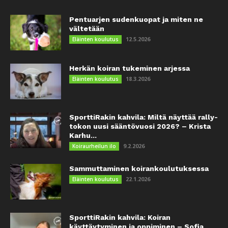
Pentuarjen sudenkuopat ja miten ne
vältetään
12.5.2026
Eläinten koulutus
Herkän koiran tukeminen arjessa
18.3.2026
Eläinten koulutus
SporttiRakin kahvila: Miltä näyttää rally-
tokon uusi sääntövuosi 2026? – Krista
Karhu...
9.2.2026
Koiraurheilun ilo
Sammuttaminen koirankoulutuksessa
22.1.2026
Eläinten koulutus
SporttiRakin kahvila: Koiran
käyttäytyminen ja oppiminen – Sofia