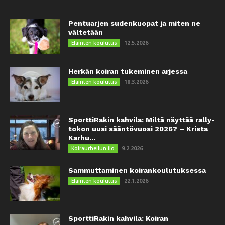
Pentuarjen sudenkuopat ja miten ne
vältetään
12.5.2026
Eläinten koulutus
Herkän koiran tukeminen arjessa
18.3.2026
Eläinten koulutus
SporttiRakin kahvila: Miltä näyttää rally-
tokon uusi sääntövuosi 2026? – Krista
Karhu...
9.2.2026
Koiraurheilun ilo
Sammuttaminen koirankoulutuksessa
22.1.2026
Eläinten koulutus
SporttiRakin kahvila: Koiran