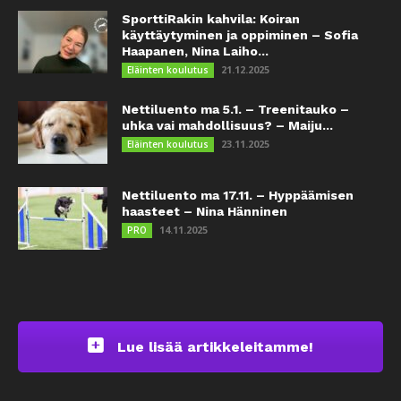
SporttiRakin kahvila: Koiran
käyttäytyminen ja oppiminen – Sofia
Haapanen, Nina Laiho...
21.12.2025
Eläinten koulutus
Nettiluento ma 5.1. – Treenitauko –
uhka vai mahdollisuus? – Maiju...
23.11.2025
Eläinten koulutus
Nettiluento ma 17.11. – Hyppäämisen
haasteet – Nina Hänninen
14.11.2025
PRO
Lue lisää artikkeleitamme!