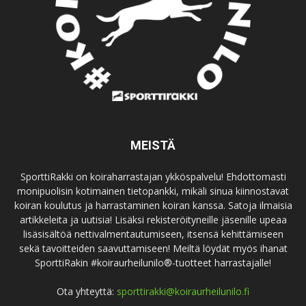
MEISTÄ
SporttiRakki on koiraharrastajan ykköspalvelu! Ehdottomasti
monipuolisin kotimainen tietopankki, mikäli sinua kiinnostavat
koiran koulutus ja harrastaminen koiran kanssa. Satoja ilmaisia
artikkeleita ja uutisia! Lisäksi rekisteröityneille jäsenille upeaa
lisäsisältöä nettivalmentautumiseen, itsensä kehittämiseen
sekä tavoitteiden saavuttamiseen! Meiltä löydät myös ihanat
SporttiRakin #koiraurheilunilo®-tuotteet harrastajalle!
Ota yhteyttä:
sporttirakki@koiraurheilunilo.fi