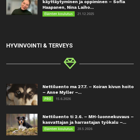
käyttäytyminen ja oppiminen – Sofia
Haapanen, Nina Laiho...
21.12.2025
Eläinten koulutus
HYVINVOINTI & TERVEYS
Nettiluento ma 27.7. – Koiran kivun hoito
– Anne Myller –...
15.6.2026
PRO
Nettiluento ti 2.6. – MH-luonnekuvaus –
kasvattajan ja harrastajan työkalu –...
28.5.2026
Eläinten koulutus