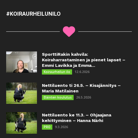
#KOIRAURHEILUNILO
SporttiRakin kahvila:
Koiraharrastaminen ja pienet lapset –
Emmi Lavikka ja Emma...
12.6.2026
Koiraurheilun ilo
Nettiluento ti 26.5. – Kisajännitys –
Maria Matilainen
26.5.2026
Eläinten koulutus
Nettiluento ke 11.3. – Ohjaajana
kehittyminen – Hanna Närhi
9.3.2026
PRO