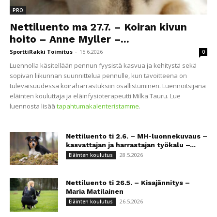
PRO
Nettiluento ma 27.7. – Koiran kivun
hoito – Anne Myller –...
SporttiRakki Toimitus
-
15.6.2026
0
Luennolla käsitellään pennun fyysistä kasvua ja kehitystä sekä
sopivan liikunnan suunnittelua pennulle, kun tavoitteena on
tulevaisuudessa koiraharrastuksiin osallistuminen. Luennoitsijana
eläinten kouluttaja ja eläinfysioterapeutti Milka Tauru. Lue
luennosta lisää
tapahtumakalenteristamme
.
Nettiluento ti 2.6. – MH-luonnekuvaus –
kasvattajan ja harrastajan työkalu –...
28.5.2026
Eläinten koulutus
Nettiluento ti 26.5. – Kisajännitys –
Maria Matilainen
26.5.2026
Eläinten koulutus