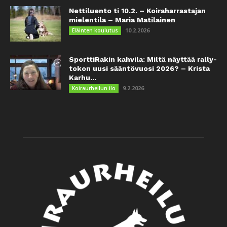
Nettiluento ti 10.2. – Koiraharrastajan
mielentila – Maria Matilainen
10.2.2026
Eläinten koulutus
SporttiRakin kahvila: Miltä näyttää rally-
tokon uusi sääntövuosi 2026? – Krista
Karhu...
9.2.2026
Koiraurheilun ilo