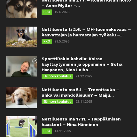
– Anne Myller –...
15.6.2026
PRO
Nettiluento ti 2.6. – MH-luonnekuvaus –
kasvattajan ja harrastajan työkalu –...
28.5.2026
PRO
SporttiRakin kahvila: Koiran
käyttäytyminen ja oppiminen – Sofia
Haapanen, Nina Laiho...
21.12.2025
Eläinten koulutus
Nettiluento ma 5.1. – Treenitauko –
uhka vai mahdollisuus? – Maiju...
23.11.2025
Eläinten koulutus
Nettiluento ma 17.11. – Hyppäämisen
haasteet – Nina Hänninen
14.11.2025
PRO