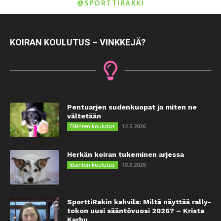
@SPORTTIRAKKI
KOIRAN KOULUTUS – VINKKEJÄ?
Pentuarjen sudenkuopat ja miten ne
vältetään
12.5.2026
Eläinten koulutus
Herkän koiran tukeminen arjessa
18.3.2026
Eläinten koulutus
SporttiRakin kahvila: Miltä näyttää rally-
tokon uusi sääntövuosi 2026? – Krista
Karhu...