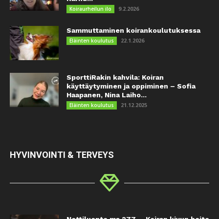
9.2.2026
Koiraurheilun ilo
Sammuttaminen koirankoulutuksessa
22.1.2026
Eläinten koulutus
SporttiRakin kahvila: Koiran
käyttäytyminen ja oppiminen – Sofia
Haapanen, Nina Laiho...
21.12.2025
Eläinten koulutus
HYVINVOINTI & TERVEYS
Nettiluento ma 27.7. – Koiran kivun hoito