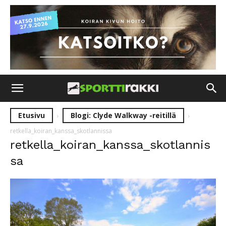
Etusivu
Blogi: Clyde Walkway -reitillä
retkella_koiran_kanssa_skotlannissa
retkella_koiran_kanssa_skotlannis
sa