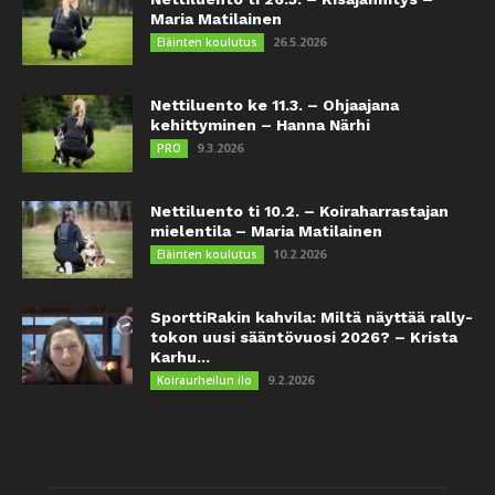
Maria Matilainen
26.5.2026
Eläinten koulutus
Nettiluento ke 11.3. – Ohjaajana
kehittyminen – Hanna Närhi
9.3.2026
PRO
Nettiluento ti 10.2. – Koiraharrastajan
mielentila – Maria Matilainen
10.2.2026
Eläinten koulutus
SporttiRakin kahvila: Miltä näyttää rally-
tokon uusi sääntövuosi 2026? – Krista
Karhu...
9.2.2026
Koiraurheilun ilo