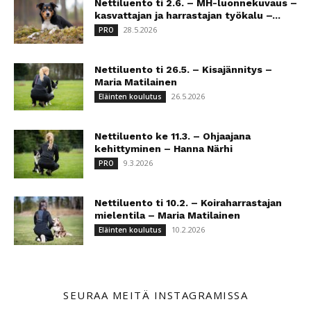
Nettiluento ti 2.6. – MH-luonnekuvaus –
kasvattajan ja harrastajan työkalu –...
28.5.2026
PRO
Nettiluento ti 26.5. – Kisajännitys –
Maria Matilainen
26.5.2026
Eläinten koulutus
Nettiluento ke 11.3. – Ohjaajana
kehittyminen – Hanna Närhi
9.3.2026
PRO
Nettiluento ti 10.2. – Koiraharrastajan
mielentila – Maria Matilainen
10.2.2026
Eläinten koulutus
SEURAA MEITÄ INSTAGRAMISSA