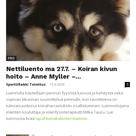
PRO
Nettiluento ma 27.7. – Koiran kivun
hoito – Anne Myller –...
SporttiRakki Toimitus
-
15.6.2026
0
Luennolla käsitellään pennun fyysistä kasvua ja kehitystä sekä
sopivan liikunnan suunnittelua pennulle, kun tavoitteena on
tulevaisuudessa koiraharrastuksiin osallistuminen. Luennoitsijana
eläinten kouluttaja ja eläinfysioterapeutti Milka Tauru. Lue
luennosta lisää
tapahtumakalenteristamme
.