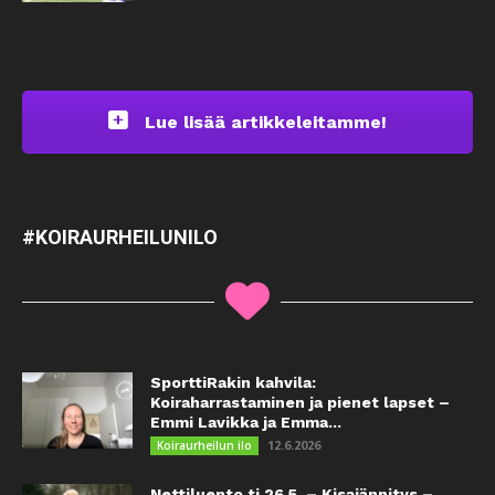
Lue lisää artikkeleitamme!
#KOIRAURHEILUNILO
SporttiRakin kahvila:
Koiraharrastaminen ja pienet lapset –
Emmi Lavikka ja Emma...
12.6.2026
Koiraurheilun ilo
Nettiluento ti 26.5. – Kisajännitys –