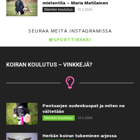
mielentila – Maria Matilainen
10.2.2026
Eläinten koulutus
SEURAA MEITÄ INSTAGRAMISSA
@SPORTTIRAKKI
KOIRAN KOULUTUS – VINKKEJÄ?
Pentuarjen sudenkuopat ja miten ne
vältetään
12.5.2026
Eläinten koulutus
Herkän koiran tukeminen arjessa