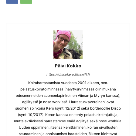
Päivi Kokko
https://discokero.fitnsniff.fi
Koiraharrastamista vuodesta 2001 alkaen, mm.
pelastuskoiratoiminnassa (hälytysryhmässä olin mukana
edesmenneiden suomenlapinkoirien Viiman ja Myryn kanssa),
agilityssä ja nose workissä. Harrastuskavereinani ovat
suomenlapinkoira Kero (synt. 12/2012) sekä bordercollie Disco
(synt. 10/2017). Keron kanssa on tehty pelastuskoirajuttuja,
mutta aktiivisesti harrastamme enää agilityä sekä nose workkia.
Uuden oppiminen, itsensä kehittäminen, koiran oivallusten
seuraaminen ja onnistumiset haasteiden jälkeen kiehtovat