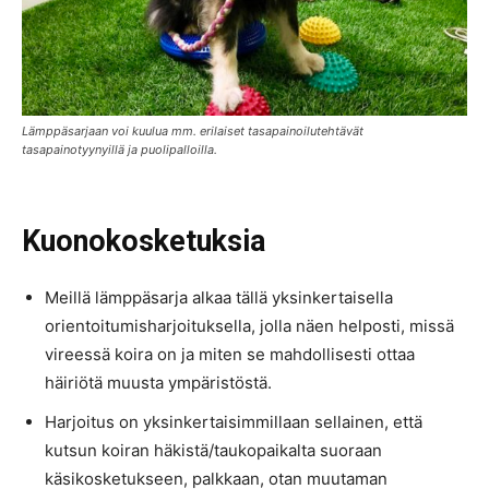
Lämppäsarjaan voi kuulua mm. erilaiset tasapainoilutehtävät
tasapainotyynyillä ja puolipalloilla.
Kuonokosketuksia
Meillä lämppäsarja alkaa tällä yksinkertaisella
orientoitumisharjoituksella, jolla näen helposti, missä
vireessä koira on ja miten se mahdollisesti ottaa
häiriötä muusta ympäristöstä.
Harjoitus on yksinkertaisimmillaan sellainen, että
kutsun koiran häkistä/taukopaikalta suoraan
käsikosketukseen, palkkaan, otan muutaman