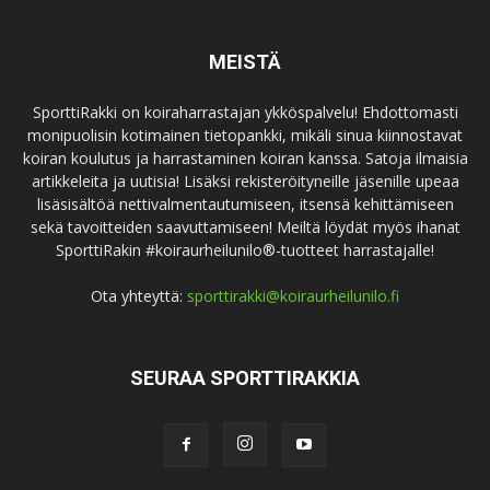
MEISTÄ
SporttiRakki on koiraharrastajan ykköspalvelu! Ehdottomasti
monipuolisin kotimainen tietopankki, mikäli sinua kiinnostavat
koiran koulutus ja harrastaminen koiran kanssa. Satoja ilmaisia
artikkeleita ja uutisia! Lisäksi rekisteröityneille jäsenille upeaa
lisäsisältöä nettivalmentautumiseen, itsensä kehittämiseen
sekä tavoitteiden saavuttamiseen! Meiltä löydät myös ihanat
SporttiRakin #koiraurheilunilo®-tuotteet harrastajalle!
Ota yhteyttä:
sporttirakki@koiraurheilunilo.fi
SEURAA SPORTTIRAKKIA