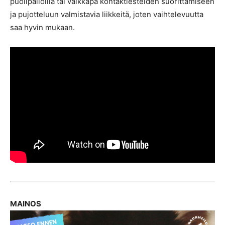
puolipalloilla tai vaikkapa kontaktiesteiden suorittamiseen
ja pujotteluun valmistavia liikkeitä, joten vaihtelevuutta
saa hyvin mukaan.
MAINOS