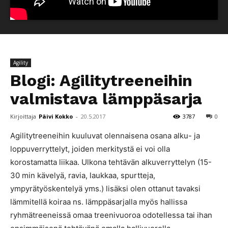
Agility
Blogi: Agilitytreeneihin
valmistava lämppäsarja
Kirjoittaja
Päivi Kokko
-
20.5.2017
3787
0
Agilitytreeneihin kuuluvat olennaisena osana alku- ja
loppuverryttelyt, joiden merkitystä ei voi olla
korostamatta liikaa. Ulkona tehtävän alkuverryttelyn (15-
30 min kävelyä, ravia, laukkaa, spurtteja,
ympyrätyöskentelyä yms.) lisäksi olen ottanut tavaksi
lämmitellä koiraa ns. lämppäsarjalla myös hallissa
ryhmätreeneissä omaa treenivuoroa odotellessa tai ihan