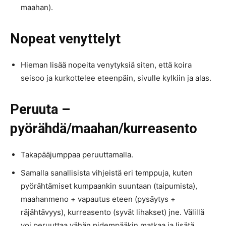
maahan).
Nopeat venyttelyt
Hieman lisää nopeita venytyksiä siten, että koira
seisoo ja kurkottelee eteenpäin, sivulle kylkiin ja alas.
Peruuta –
pyörähdä/maahan/kurreasento
Takapääjumppaa peruuttamalla.
Samalla sanallisista vihjeistä eri temppuja, kuten
pyörähtämiset kumpaankin suuntaan (taipumista),
maahanmeno + vapautus eteen (pysäytys +
räjähtävyys), kurreasento (syvät lihakset) jne. Välillä
voi peruuttaa vähän pidempääkin matkaa ja lisätä