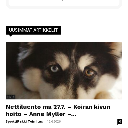
UUSIMMAT ARTIKKELIT
PRO
Nettiluento ma 27.7. – Koiran kivun
hoito – Anne Myller –...
SporttiRakki Toimitus
-
15.6.2026
0