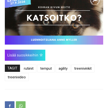
Lisää suosikkeihin
TAGIT
rutiinit
temput
agility
treenivinkit
treenivideo