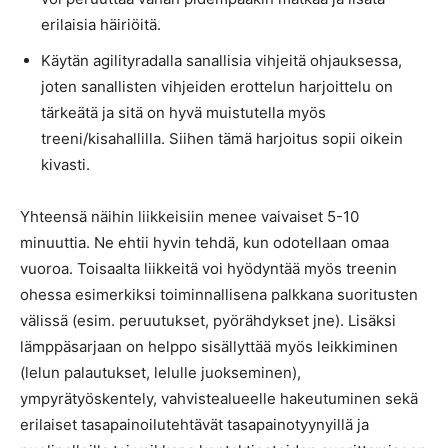
erilaisia häiriöitä.
Käytän agilityradalla sanallisia vihjeitä ohjauksessa,
joten sanallisten vihjeiden erottelun harjoittelu on
tärkeätä ja sitä on hyvä muistutella myös
treeni/kisahallilla. Siihen tämä harjoitus sopii oikein
kivasti.
Yhteensä näihin liikkeisiin menee vaivaiset 5-10
minuuttia. Ne ehtii hyvin tehdä, kun odotellaan omaa
vuoroa. Toisaalta liikkeitä voi hyödyntää myös treenin
ohessa esimerkiksi toiminnallisena palkkana suoritusten
välissä (esim. peruutukset, pyörähdykset jne). Lisäksi
lämppäsarjaan on helppo sisällyttää myös leikkiminen
(lelun palautukset, lelulle juokseminen),
ympyrätyöskentely, vahvistealueelle hakeutuminen sekä
erilaiset tasapainoilutehtävät tasapainotyynyillä ja