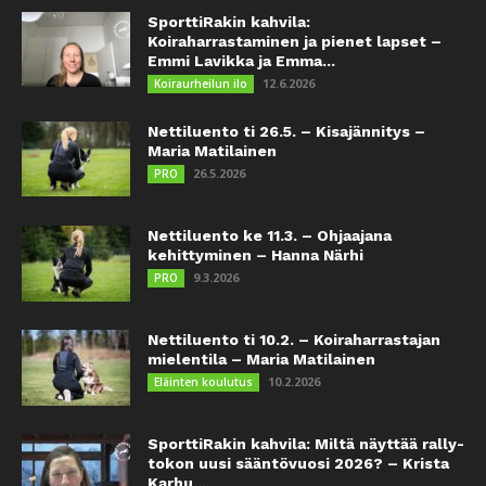
SporttiRakin kahvila:
Koiraharrastaminen ja pienet lapset –
Emmi Lavikka ja Emma...
12.6.2026
Koiraurheilun ilo
Nettiluento ti 26.5. – Kisajännitys –
Maria Matilainen
26.5.2026
PRO
Nettiluento ke 11.3. – Ohjaajana
kehittyminen – Hanna Närhi
9.3.2026
PRO
Nettiluento ti 10.2. – Koiraharrastajan
mielentila – Maria Matilainen
10.2.2026
Eläinten koulutus
SporttiRakin kahvila: Miltä näyttää rally-
tokon uusi sääntövuosi 2026? – Krista
Karhu...