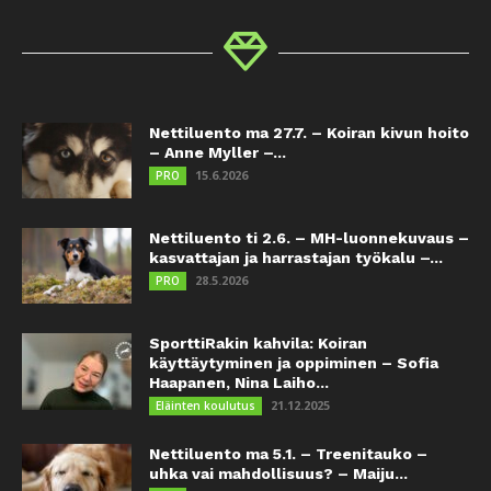
Nettiluento ma 27.7. – Koiran kivun hoito
– Anne Myller –...
15.6.2026
PRO
Nettiluento ti 2.6. – MH-luonnekuvaus –
kasvattajan ja harrastajan työkalu –...
28.5.2026
PRO
SporttiRakin kahvila: Koiran
käyttäytyminen ja oppiminen – Sofia
Haapanen, Nina Laiho...
21.12.2025
Eläinten koulutus
Nettiluento ma 5.1. – Treenitauko –
uhka vai mahdollisuus? – Maiju...