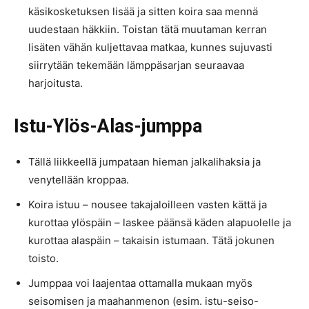
käsikosketuksen lisää ja sitten koira saa mennä
uudestaan häkkiin. Toistan tätä muutaman kerran
lisäten vähän kuljettavaa matkaa, kunnes sujuvasti
siirrytään tekemään lämppäsarjan seuraavaa
harjoitusta.
Istu-Ylös-Alas-jumppa
Tällä liikkeellä jumpataan hieman jalkalihaksia ja
venytellään kroppaa.
Koira istuu – nousee takajaloilleen vasten kättä ja
kurottaa ylöspäin – laskee päänsä käden alapuolelle ja
kurottaa alaspäin – takaisin istumaan. Tätä jokunen
toisto.
Jumppaa voi laajentaa ottamalla mukaan myös
seisomisen ja maahanmenon (esim. istu-seiso-