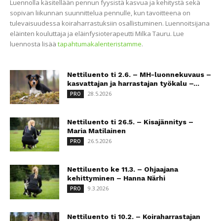
Luennolla käsitellään pennun fyysistä kasvua ja kehitystä sekä
sopivan liikunnan suunnittelua pennulle, kun tavoitteena on
tulevaisuudessa koiraharrastuksiin osallistuminen. Luennoitsijana
eläinten kouluttaja ja eläinfysioterapeutti Milka Tauru. Lue
luennosta lisää
tapahtumakalenteristamme
.
Nettiluento ti 2.6. – MH-luonnekuvaus –
kasvattajan ja harrastajan työkalu –...
28.5.2026
PRO
Nettiluento ti 26.5. – Kisajännitys –
Maria Matilainen
26.5.2026
PRO
Nettiluento ke 11.3. – Ohjaajana
kehittyminen – Hanna Närhi
9.3.2026
PRO
Nettiluento ti 10.2. – Koiraharrastajan