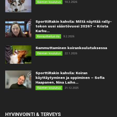
18.3.2026
Eläinten koulutus
SporttiRakin kahvila: Miltä näyttää rally-
tokon uusi sääntövuosi 2026? – Krista
Karhu...
9.2.2026
Koiraurheilun ilo
Sammuttaminen koirankoulutuksessa
22.1.2026
Eläinten koulutus
SporttiRakin kahvila: Koiran
käyttäytyminen ja oppiminen – Sofia
Haapanen, Nina Laiho...
21.12.2025
Eläinten koulutus
HYVINVOINTI & TERVEYS