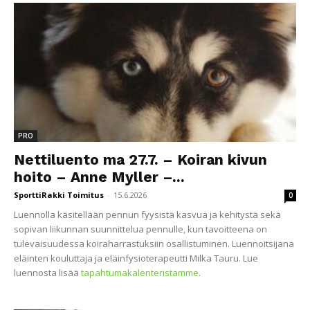
PRO
Nettiluento ma 27.7. – Koiran kivun
hoito – Anne Myller –...
SporttiRakki Toimitus
-
15.6.2026
0
Luennolla käsitellään pennun fyysistä kasvua ja kehitystä sekä
sopivan liikunnan suunnittelua pennulle, kun tavoitteena on
tulevaisuudessa koiraharrastuksiin osallistuminen. Luennoitsijana
eläinten kouluttaja ja eläinfysioterapeutti Milka Tauru. Lue
luennosta lisää
tapahtumakalenteristamme
.