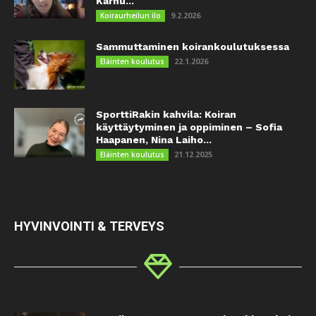
Karhu...
9.2.2026
Koiraurheilun ilo
Sammuttaminen koirankoulutuksessa
22.1.2026
Eläinten koulutus
SporttiRakin kahvila: Koiran
käyttäytyminen ja oppiminen – Sofia
Haapanen, Nina Laiho...
21.12.2025
Eläinten koulutus
HYVINVOINTI & TERVEYS