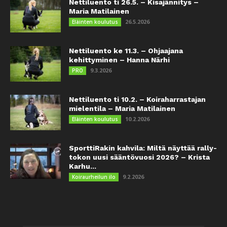
Nettiluento ti 26.5. – Kisajännitys –
Maria Matilainen
26.5.2026
Eläinten koulutus
Nettiluento ke 11.3. – Ohjaajana
kehittyminen – Hanna Närhi
9.3.2026
PRO
Nettiluento ti 10.2. – Koiraharrastajan
mielentila – Maria Matilainen
10.2.2026
Eläinten koulutus
SporttiRakin kahvila: Miltä näyttää rally-
tokon uusi sääntövuosi 2026? – Krista
Karhu...
9.2.2026
Koiraurheilun ilo