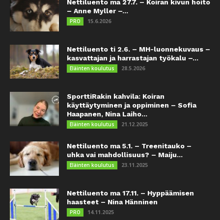
Nettiluento ma 27.7. – Koiran kivun hoito
– Anne Myller –...
15.6.2026
PRO
Nettiluento ti 2.6. – MH-luonnekuvaus –
kasvattajan ja harrastajan työkalu –...
28.5.2026
Eläinten koulutus
SporttiRakin kahvila: Koiran
käyttäytyminen ja oppiminen – Sofia
Haapanen, Nina Laiho...
21.12.2025
Eläinten koulutus
Nettiluento ma 5.1. – Treenitauko –
uhka vai mahdollisuus? – Maiju...
23.11.2025
Eläinten koulutus
Nettiluento ma 17.11. – Hyppäämisen
haasteet – Nina Hänninen
14.11.2025
PRO