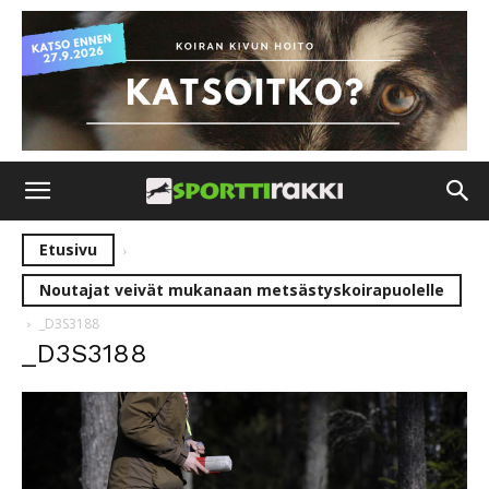
Etusivu
Noutajat veivät mukanaan metsästyskoirapuolelle
_D3S3188
_D3S3188