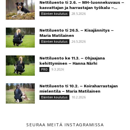
Nettiluento ti 2.6. – MH-luonnekuvaus –
kasvattajan ja harrastajan työkalu –...
28.5.2026
Eläinten koulutus
Nettiluento ti 26.5. – Kisajännitys –
Maria Matilainen
26.5.2026
Eläinten koulutus
Nettiluento ke 11.3. – Ohjaajana
kehittyminen – Hanna Närhi
9.3.2026
PRO
Nettiluento ti 10.2. – Koiraharrastajan
mielentila – Maria Matilainen
10.2.2026
Eläinten koulutus
SEURAA MEITÄ INSTAGRAMISSA