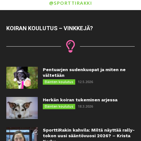
@SPORTTIRAKKI
KOIRAN KOULUTUS – VINKKEJÄ?
Pentuarjen sudenkuopat ja miten ne
vältetään
12.5.2026
Eläinten koulutus
Herkän koiran tukeminen arjessa
18.3.2026
Eläinten koulutus
SporttiRakin kahvila: Miltä näyttää rally-
tokon uusi sääntövuosi 2026? – Krista