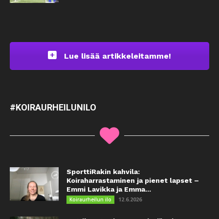
Lue lisää artikkeleitamme!
#KOIRAURHEILUNILO
SporttiRakin kahvila:
Koiraharrastaminen ja pienet lapset –
Emmi Lavikka ja Emma...
12.6.2026
Koiraurheilun ilo