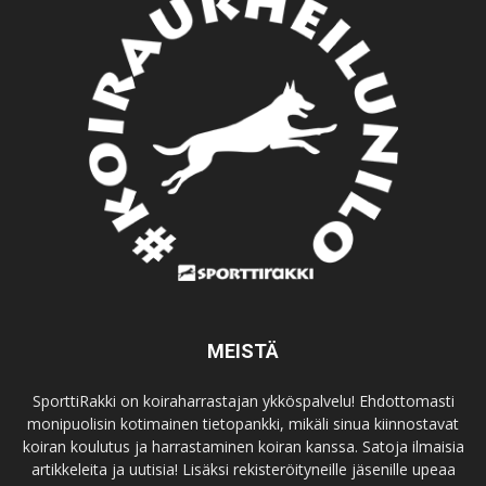
MEISTÄ
SporttiRakki on koiraharrastajan ykköspalvelu! Ehdottomasti
monipuolisin kotimainen tietopankki, mikäli sinua kiinnostavat
koiran koulutus ja harrastaminen koiran kanssa. Satoja ilmaisia
artikkeleita ja uutisia! Lisäksi rekisteröityneille jäsenille upeaa