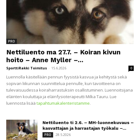
PRO
Nettiluento ma 27.7. – Koiran kivun
hoito – Anne Myller –...
SporttiRakki Toimitus
-
15.6.2026
0
Luennolla käsitellään pennun fyysistä kasvua ja kehitystä sekä
sopivan liikunnan suunnittelua pennulle, kun tavoitteena on
tulevaisuudessa koiraharrastuksiin osallistuminen. Luennoitsijana
eläinten kouluttaja ja eläinfysioterapeutti Milka Tauru. Lue
luennosta lisää
tapahtumakalenteristamme
.
Nettiluento ti 2.6. – MH-luonnekuvaus –
kasvattajan ja harrastajan työkalu –...
28.5.2026
PRO