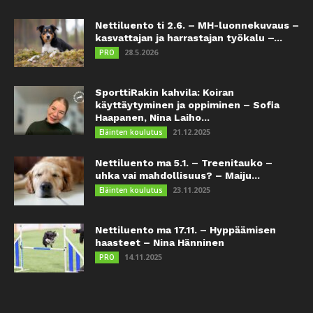
Nettiluento ti 2.6. – MH-luonnekuvaus –
kasvattajan ja harrastajan työkalu –...
28.5.2026
PRO
SporttiRakin kahvila: Koiran
käyttäytyminen ja oppiminen – Sofia
Haapanen, Nina Laiho...
21.12.2025
Eläinten koulutus
Nettiluento ma 5.1. – Treenitauko –
uhka vai mahdollisuus? – Maiju...
23.11.2025
Eläinten koulutus
Nettiluento ma 17.11. – Hyppäämisen
haasteet – Nina Hänninen
14.11.2025
PRO