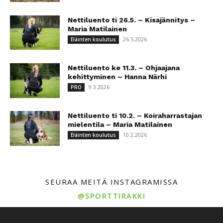
Nettiluento ti 26.5. – Kisajännitys –
Maria Matilainen
26.5.2026
Eläinten koulutus
Nettiluento ke 11.3. – Ohjaajana
kehittyminen – Hanna Närhi
9.3.2026
PRO
Nettiluento ti 10.2. – Koiraharrastajan
mielentila – Maria Matilainen
10.2.2026
Eläinten koulutus
SEURAA MEITÄ INSTAGRAMISSA
@SPORTTIRAKKI