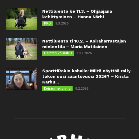
Nettiluento ke 11.3. – Ohjaajana
kehittyminen – Hanna Närhi
9.3.2026
PRO
Nettiluento ti 10.2. – Koiraharrastajan
mielentila – Maria Matilainen
10.2.2026
Eläinten koulutus
SporttiRakin kahvila: Miltä näyttää rally-
tokon uusi sääntövuosi 2026? – Krista
Karhu...
9.2.2026
Koiraurheilun ilo