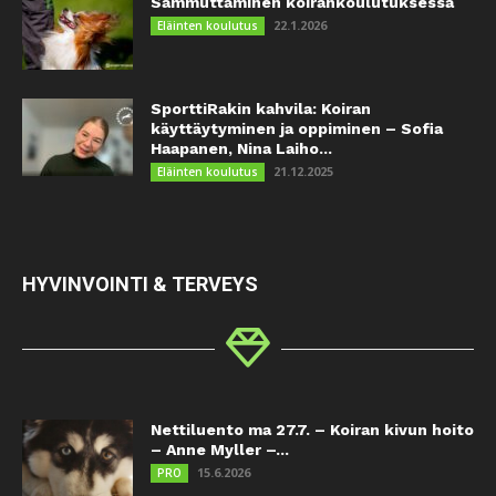
Sammuttaminen koirankoulutuksessa
22.1.2026
Eläinten koulutus
SporttiRakin kahvila: Koiran
käyttäytyminen ja oppiminen – Sofia
Haapanen, Nina Laiho...
21.12.2025
Eläinten koulutus
HYVINVOINTI & TERVEYS
Nettiluento ma 27.7. – Koiran kivun hoito
– Anne Myller –...
15.6.2026
PRO