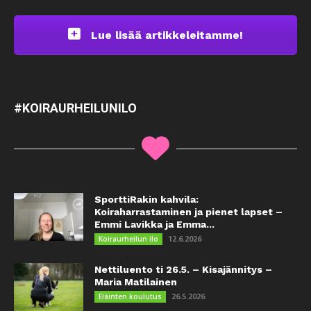
Lue lisää artikkeleitamme!
#KOIRAURHEILUNILO
SporttiRakin kahvila:
Koiraharrastaminen ja pienet lapset –
Emmi Lavikka ja Emma...
12.6.2026
Koiraurheilun ilo
Nettiluento ti 26.5. – Kisajännitys –
Maria Matilainen
26.5.2026
Eläinten koulutus