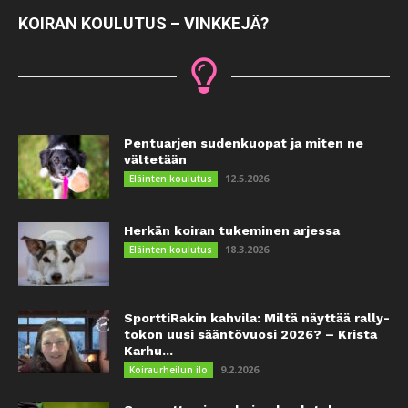
KOIRAN KOULUTUS – VINKKEJÄ?
Pentuarjen sudenkuopat ja miten ne
vältetään
12.5.2026
Eläinten koulutus
Herkän koiran tukeminen arjessa
18.3.2026
Eläinten koulutus
SporttiRakin kahvila: Miltä näyttää rally-
tokon uusi sääntövuosi 2026? – Krista
Karhu...
9.2.2026
Koiraurheilun ilo