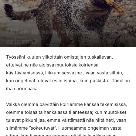
Terveys & liikunta
Miten lihaskireys näkyy koiran
arjessa?
Kirjoittaja
Marika Kuoppala
-
2.6.2017
48732
1
Työssäni kuulen viikoittain omistajien tuskailevan,
etteivät he näe ajoissa muutoksia koiriensa
käyttäytymisessä, liikkumisessa jne., vaan vasta silloin,
kun ongelmat tulevat esiin isoina ”kuin puskista”. Tämä on
ihan normaalia.
Vaikka olemme päivittäin koiriemme kanssa tekemisissä,
olemme toisaalta hankalassa tilanteessa; kun muutokset
tulevat pikkuhiljaa, emme välttämättä näe niitä heti, vaan
silmämme ”sokeutuvat”. Huomaamme ongelman vasta
sitten, kun tilanne on edennyt pitkälle ja näkyy esim.