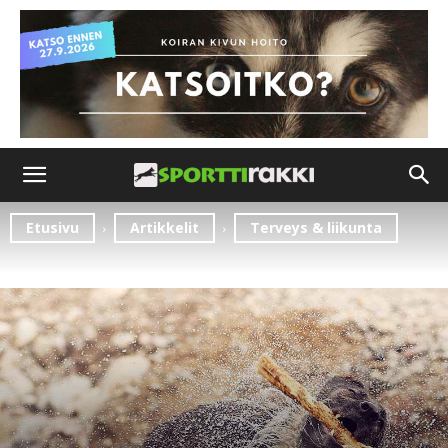
Etusivu
Artikkelit
Terveys & liikunta