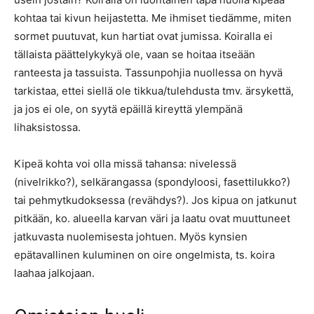
kohtaa tai kivun heijastetta. Me ihmiset tiedämme, miten
sormet puutuvat, kun hartiat ovat jumissa. Koiralla ei
tällaista päättelykykyä ole, vaan se hoitaa itseään
ranteesta ja tassuista. Tassunpohjia nuollessa on hyvä
tarkistaa, ettei siellä ole tikkua/tulehdusta tmv. ärsykettä,
ja jos ei ole, on syytä epäillä kireyttä ylempänä
lihaksistossa.
Kipeä kohta voi olla missä tahansa: nivelessä
(nivelrikko?), selkärangassa (spondyloosi, fasettilukko?)
tai pehmytkudoksessa (revähdys?). Jos kipua on jatkunut
pitkään, ko. alueella karvan väri ja laatu ovat muuttuneet
jatkuvasta nuolemisesta johtuen. Myös kynsien
epätavallinen kuluminen on oire ongelmista, ts. koira
laahaa jalkojaan.