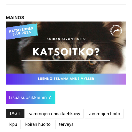
MAINOS
Lisää suosikkeihin
TAGIT
vammojen ennaltaehkäisy
vammojen hoito
kipu
koiran huolto
terveys