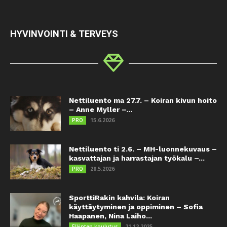
HYVINVOINTI & TERVEYS
Nettiluento ma 27.7. – Koiran kivun hoito
– Anne Myller –...
15.6.2026
PRO
Nettiluento ti 2.6. – MH-luonnekuvaus –
kasvattajan ja harrastajan työkalu –...
28.5.2026
PRO
SporttiRakin kahvila: Koiran
käyttäytyminen ja oppiminen – Sofia
Haapanen, Nina Laiho...
21.12.2025
Eläinten koulutus