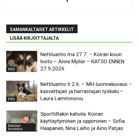
SAMANKALTAISET ARTIKKELIT
LISÄÄ KIRJOITTAJALTA
Nettiluento ma 27.7. – Koiran kivun
hoito – Anne Myller – KATSO ENNEN
27.9.2026
PRO
Nettiluento ti 2.6. – MH-luonnekuvaus –
kasvattajan ja harrastajan työkalu –
Laura Lamminsivu
PRO
SporttiRakin kahvila: Koiran
käyttäytyminen ja oppiminen – Sofia
Eläinten
Haapanen, Nina Laiho ja Aino Patjas
koulutus