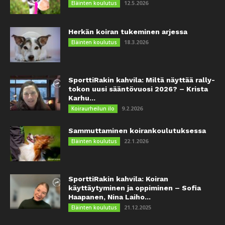
12.5.2026
Eläinten koulutus
Herkän koiran tukeminen arjessa
18.3.2026
Eläinten koulutus
SporttiRakin kahvila: Miltä näyttää rally-
tokon uusi sääntövuosi 2026? – Krista
Karhu...
9.2.2026
Koiraurheilun ilo
Sammuttaminen koirankoulutuksessa
22.1.2026
Eläinten koulutus
SporttiRakin kahvila: Koiran
käyttäytyminen ja oppiminen – Sofia
Haapanen, Nina Laiho...
21.12.2025
Eläinten koulutus