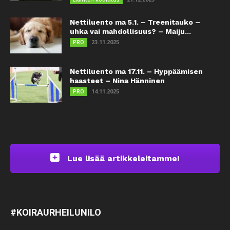
Nettiluento ma 5.1. – Treenitauko –
uhka vai mahdollisuus? – Maiju...
23.11.2025
PRO
Nettiluento ma 17.11. – Hyppäämisen
haasteet – Nina Hänninen
14.11.2025
PRO
Lue lisää artikkeleitamme!
#KOIRAURHEILUNILO