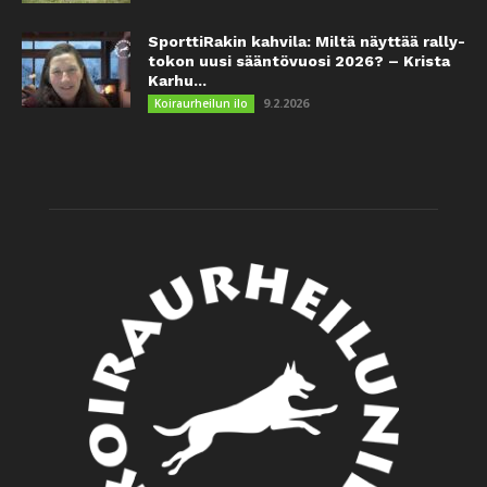
SporttiRakin kahvila: Miltä näyttää rally-
tokon uusi sääntövuosi 2026? – Krista
Karhu...
9.2.2026
Koiraurheilun ilo