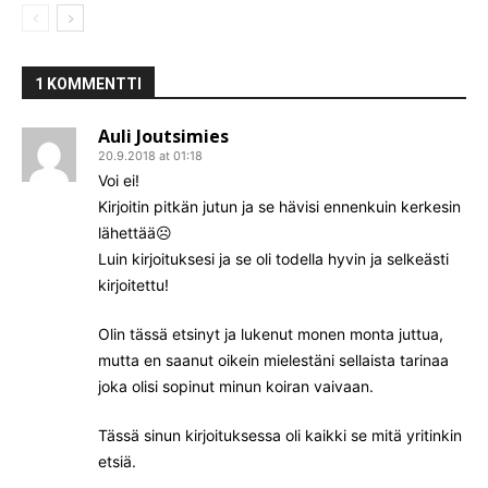
1 KOMMENTTI
Auli Joutsimies
20.9.2018 at 01:18
Voi ei!
Kirjoitin pitkän jutun ja se hävisi ennenkuin kerkesin
lähettää☹
Luin kirjoituksesi ja se oli todella hyvin ja selkeästi
kirjoitettu!
Olin tässä etsinyt ja lukenut monen monta juttua,
mutta en saanut oikein mielestäni sellaista tarinaa
joka olisi sopinut minun koiran vaivaan.
Tässä sinun kirjoituksessa oli kaikki se mitä yritinkin
etsiä.