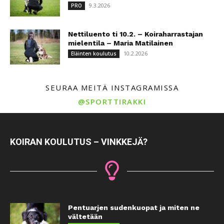
9.3.2026
PRO
Nettiluento ti 10.2. – Koiraharrastajan
mielentila – Maria Matilainen
10.2.2026
Eläinten koulutus
SEURAA MEITÄ INSTAGRAMISSA
@SPORTTIRAKKI
KOIRAN KOULUTUS – VINKKEJÄ?
Pentuarjen sudenkuopat ja miten ne
vältetään