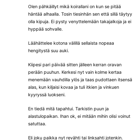
Olen pähkäillyt mikä koirallani on kun se pitää
häntää alhaalla. Tosin tiesinhän sen että sillä täytyy
olla kipuja. Ei pysty venyttelemään takajalkoja ja ei
hyppää sohvalle.
Läähättelee kotona välillä sellaista nopeaa
hengitystä suu auki.
Kiipesi pari päivää sitten jälleen kerran oravan
perään puuhun. Kerkesi nyt vain kolme kertaa
menemään vauhdilla ylös ja taas pudottaen itsensä
alas, kun kiljaisi kovaa ja tuli itkien ja vinkuen
kyyryssä luokseni.
En tiedä mitä tapahtui. Tarkistin puun ja
alastulopaikan. Ihan ok, ei mitään mihin olisi voinut
satuttaa.
Eli joku paikka nyt revähti tai linksahti jotenkin.