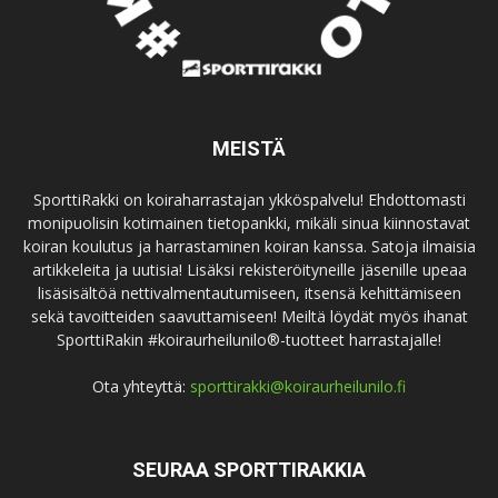
MEISTÄ
SporttiRakki on koiraharrastajan ykköspalvelu! Ehdottomasti
monipuolisin kotimainen tietopankki, mikäli sinua kiinnostavat
koiran koulutus ja harrastaminen koiran kanssa. Satoja ilmaisia
artikkeleita ja uutisia! Lisäksi rekisteröityneille jäsenille upeaa
lisäsisältöä nettivalmentautumiseen, itsensä kehittämiseen
sekä tavoitteiden saavuttamiseen! Meiltä löydät myös ihanat
SporttiRakin #koiraurheilunilo®-tuotteet harrastajalle!
Ota yhteyttä:
sporttirakki@koiraurheilunilo.fi
SEURAA SPORTTIRAKKIA