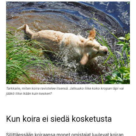
Tarkkaile, miten koira ravistelee itsensä. Jatkuuko liike koko kropan läpi vai
jääkö liike ikään kuin kesken?
Kun koira ei siedä kosketusta
Silittäessään koiraansa monet omistajat luulevat koiran