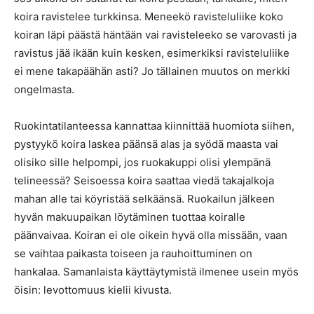
koira ravistelee turkkinsa. Meneekö ravisteluliike koko
koiran läpi päästä häntään vai ravisteleeko se varovasti ja
ravistus jää ikään kuin kesken, esimerkiksi ravisteluliike
ei mene takapäähän asti? Jo tällainen muutos on merkki
ongelmasta.
Ruokintatilanteessa kannattaa kiinnittää huomiota siihen,
pystyykö koira laskea päänsä alas ja syödä maasta vai
olisiko sille helpompi, jos ruokakuppi olisi ylempänä
telineessä? Seisoessa koira saattaa viedä takajalkoja
mahan alle tai köyristää selkäänsä. Ruokailun jälkeen
hyvän makuupaikan löytäminen tuottaa koiralle
päänvaivaa. Koiran ei ole oikein hyvä olla missään, vaan
se vaihtaa paikasta toiseen ja rauhoittuminen on
hankalaa. Samanlaista käyttäytymistä ilmenee usein myös
öisin: levottomuus kielii kivusta.