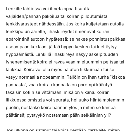
Lenkille lähtiessä voi ilmetä apaattisuutta,
valjaiden/pannan pakoilua tai koiran piiloutumista
lenkkivarusteet nähdessään. Jos koira kuljetetaan autolla
lenkkipolun äärelle, lihaskireydet ilmenevät koiran
epäröintinä autoon hypätessä: se hakee ponnistuspaikkaa
useampaan kertaan, jättää hypyn kesken tai kieltäytyy
hyppäämästä. Lenkillä lihaskireys näkyy askelpituuden
lyhenemisenä: koira ei ravaa vaan mieluummin peitsaa tai
laukkaa. Koira voi olla myös haluton liikkumaan tai se
väsyy normaalia nopeammin. Tällöin on ihan turha ”kiskoa
pannasta”, vaan koiran kannalta on parempi kääntyä
takaisin kotiin selvittämään, mikä on vikana. Koiran
liikkuessa omistaja voi seurata, heiluuko häntä molemmin
puolin, nostaako koira hännän ylös ja miten se kantaa
päätänsä; pystyykö nostamaan pään selkälinjan yli?
Jos ulkona on satanut tai koira pestään, tarkkaile, miten