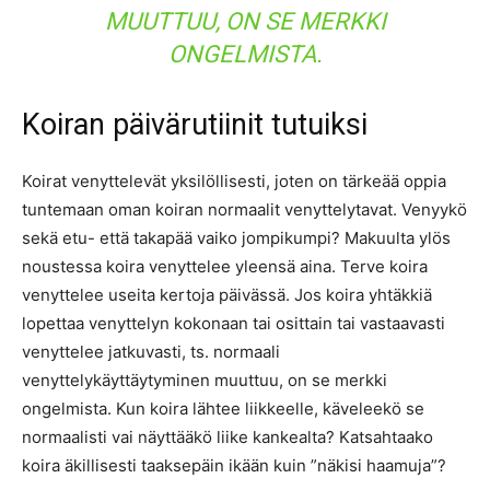
MUUTTUU, ON SE MERKKI
ONGELMISTA.
Koiran päivärutiinit tutuiksi
Koirat venyttelevät yksilöllisesti, joten on tärkeää oppia
tuntemaan oman koiran normaalit venyttelytavat. Venyykö
sekä etu- että takapää vaiko jompikumpi? Makuulta ylös
noustessa koira venyttelee yleensä aina. Terve koira
venyttelee useita kertoja päivässä. Jos koira yhtäkkiä
lopettaa venyttelyn kokonaan tai osittain tai vastaavasti
venyttelee jatkuvasti, ts. normaali
venyttelykäyttäytyminen muuttuu, on se merkki
ongelmista. Kun koira lähtee liikkeelle, käveleekö se
normaalisti vai näyttääkö liike kankealta? Katsahtaako
koira äkillisesti taaksepäin ikään kuin ”näkisi haamuja”?