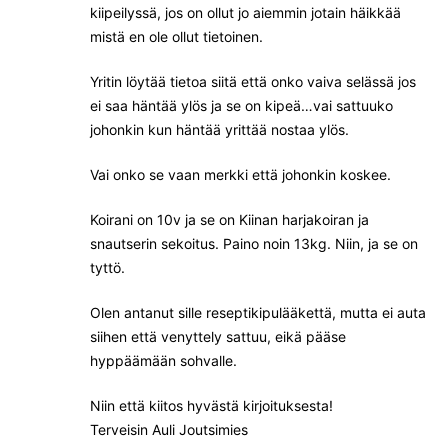
kiipeilyssä, jos on ollut jo aiemmin jotain häikkää
mistä en ole ollut tietoinen.
Yritin löytää tietoa siitä että onko vaiva selässä jos
ei saa häntää ylös ja se on kipeä…vai sattuuko
johonkin kun häntää yrittää nostaa ylös.
Vai onko se vaan merkki että johonkin koskee.
Koirani on 10v ja se on Kiinan harjakoiran ja
snautserin sekoitus. Paino noin 13kg. Niin, ja se on
tyttö.
Olen antanut sille reseptikipulääkettä, mutta ei auta
siihen että venyttely sattuu, eikä pääse
hyppäämään sohvalle.
Niin että kiitos hyvästä kirjoituksesta!
Terveisin Auli Joutsimies