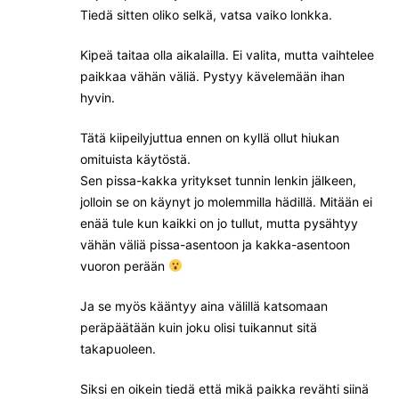
Tiedä sitten oliko selkä, vatsa vaiko lonkka.
Kipeä taitaa olla aikalailla. Ei valita, mutta vaihtelee
paikkaa vähän väliä. Pystyy kävelemään ihan
hyvin.
Tätä kiipeilyjuttua ennen on kyllä ollut hiukan
omituista käytöstä.
Sen pissa-kakka yritykset tunnin lenkin jälkeen,
jolloin se on käynyt jo molemmilla hädillä. Mitään ei
enää tule kun kaikki on jo tullut, mutta pysähtyy
vähän väliä pissa-asentoon ja kakka-asentoon
vuoron perään
Ja se myös kääntyy aina välillä katsomaan
peräpäätään kuin joku olisi tuikannut sitä
takapuoleen.
Siksi en oikein tiedä että mikä paikka revähti siinä