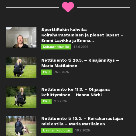
SporttiRakin kahvila:
Koiraharrastaminen ja pienet lapset –
Emmi Lavikka ja Emma...
12.6.2026
Koiraurheilun ilo
Nettiluento ti 26.5. – Kisajännitys –
Maria Matilainen
26.5.2026
PRO
Nettiluento ke 11.3. – Ohjaajana
kehittyminen – Hanna Närhi
9.3.2026
PRO
Nettiluento ti 10.2. – Koiraharrastajan
mielentila – Maria Matilainen
10.2.2026
Eläinten koulutus