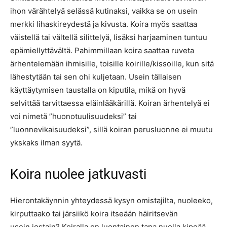
ihon värähtelyä selässä kutinaksi, vaikka se on usein
merkki lihaskireydestä ja kivusta. Koira myös saattaa
väistellä tai vältellä silittelyä, lisäksi harjaaminen tuntuu
epämiellyttävältä. Pahimmillaan koira saattaa ruveta
ärhentelemään ihmisille, toisille koirille/kissoille, kun sitä
lähestytään tai sen ohi kuljetaan. Usein tällaisen
käyttäytymisen taustalla on kiputila, mikä on hyvä
selvittää tarvittaessa eläinlääkärillä. Koiran ärhentelyä ei
voi nimetä ”huonotuulisuudeksi” tai
”luonnevikaisuudeksi”, sillä koiran perusluonne ei muutu
ykskaks ilman syytä.
Koira nuolee jatkuvasti
Hierontakäynnin yhteydessä kysyn omistajilta, nuoleeko,
kirputtaako tai järsiikö koira itseään häiritsevän
usein jostain? Koiralla on luontainen tapa nuolla kipeää