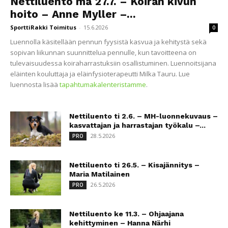
Nettiluento ma 27.7. – Koiran kivun
hoito – Anne Myller –...
SporttiRakki Toimitus
-
15.6.2026
0
Luennolla käsitellään pennun fyysistä kasvua ja kehitystä sekä
sopivan liikunnan suunnittelua pennulle, kun tavoitteena on
tulevaisuudessa koiraharrastuksiin osallistuminen. Luennoitsijana
eläinten kouluttaja ja eläinfysioterapeutti Milka Tauru. Lue
luennosta lisää
tapahtumakalenteristamme
.
Nettiluento ti 2.6. – MH-luonnekuvaus –
kasvattajan ja harrastajan työkalu –...
28.5.2026
PRO
Nettiluento ti 26.5. – Kisajännitys –
Maria Matilainen
26.5.2026
PRO
Nettiluento ke 11.3. – Ohjaajana
kehittyminen – Hanna Närhi