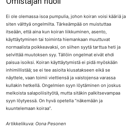
Omistajan huoli
Ei ole olemassa isoa pumpulia, johon koiran voisi kääriä ja
siten välttyä ongelmilta. Tärkeämpää on muistuttaa
itseään, että aina kun koiran liikkuminen, asento,
käyttäytyminen tai toiminta hiemankaan muuttuvat
normaalista poikkeavaksi, on siihen syytä tarttua heti ja
selvittää muutoksen syy. Tällöin ongelmat eivät ehdi
paisua isoiksi. Koiran käyttäytymistä ei pidä myöskään
inhimillistää; se ei tee asioita kiusatakseen eikä se
näyttele, vaan toimii viettiensä ja vaistojensa varassa
kullakin hetkellä. Ongelmien syyn löytäminen on joskus
melkoista salapoliisityötä, mutta sitäkin palkitsevampaa
syyn löytyessä. On hyvä opetella ”näkemään ja
kuuntelemaan koiraa”.
Artikkelikuva: Oona Pesonen