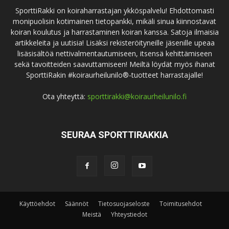
SporttiRakki on koiraharrastajan ykköspalvelu! Ehdottomasti
monipuolisin kotimainen tietopankki, mikäli sinua kiinnostavat
koiran koulutus ja harrastaminen koiran kanssa. Satoja ilmaisia
artikkeleita ja uutisia! Lisäksi rekisteröityneille jäsenille upeaa
lisäsisältöä nettivalmentautumiseen, itsensä kehittämiseen
sekä tavoitteiden saavuttamiseen! Meiltä löydät myös ihanat
SporttiRakin #koiraurheilunilo®-tuotteet harrastajalle!
Ota yhteyttä:
sporttirakki@koiraurheilunilo.fi
SEURAA SPORTTIRAKKIA
Käyttöehdot
Säännöt
Tietosuojaseloste
Toimitusehdot
Meistä
Yhteystiedot