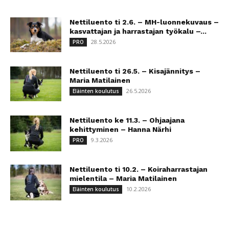
Nettiluento ti 2.6. – MH-luonnekuvaus –
kasvattajan ja harrastajan työkalu –...
28.5.2026
PRO
Nettiluento ti 26.5. – Kisajännitys –
Maria Matilainen
26.5.2026
Eläinten koulutus
Nettiluento ke 11.3. – Ohjaajana
kehittyminen – Hanna Närhi
9.3.2026
PRO
Nettiluento ti 10.2. – Koiraharrastajan
mielentila – Maria Matilainen
10.2.2026
Eläinten koulutus