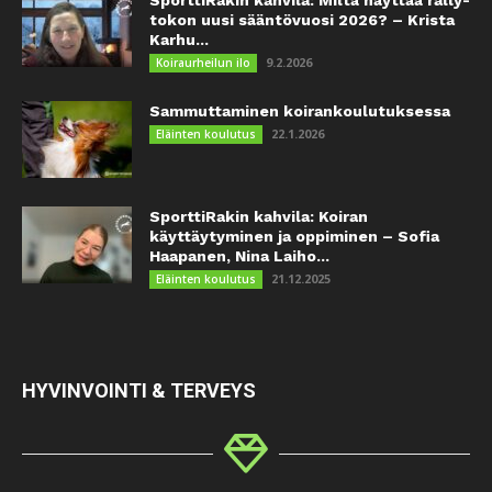
tokon uusi sääntövuosi 2026? – Krista
Karhu...
9.2.2026
Koiraurheilun ilo
Sammuttaminen koirankoulutuksessa
22.1.2026
Eläinten koulutus
SporttiRakin kahvila: Koiran
käyttäytyminen ja oppiminen – Sofia
Haapanen, Nina Laiho...
21.12.2025
Eläinten koulutus
HYVINVOINTI & TERVEYS