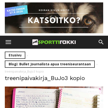
Etusivu
Blogi: Bullet Journalista apua treeniseurantaan
treenipaivakirja_BuJo3 kopio
treenipaivakirja_BuJo3 kopio