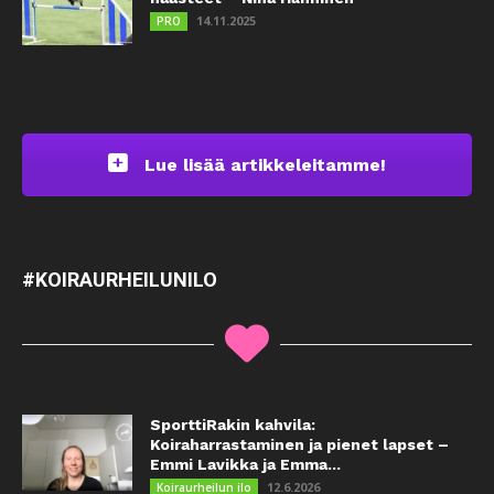
14.11.2025
PRO
Lue lisää artikkeleitamme!
#KOIRAURHEILUNILO
SporttiRakin kahvila:
Koiraharrastaminen ja pienet lapset –
Emmi Lavikka ja Emma...
12.6.2026
Koiraurheilun ilo