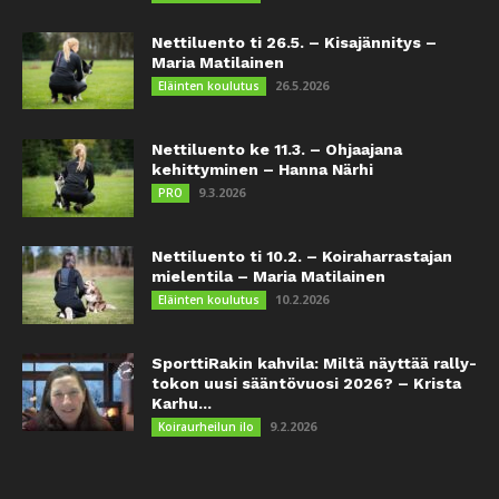
Nettiluento ti 26.5. – Kisajännitys –
Maria Matilainen
26.5.2026
Eläinten koulutus
Nettiluento ke 11.3. – Ohjaajana
kehittyminen – Hanna Närhi
9.3.2026
PRO
Nettiluento ti 10.2. – Koiraharrastajan
mielentila – Maria Matilainen
10.2.2026
Eläinten koulutus
SporttiRakin kahvila: Miltä näyttää rally-
tokon uusi sääntövuosi 2026? – Krista
Karhu...
9.2.2026
Koiraurheilun ilo