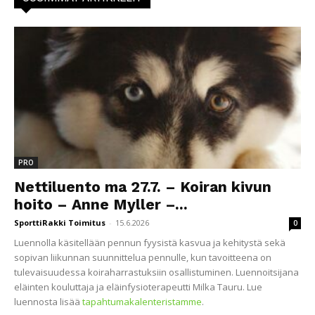
PRO
Nettiluento ma 27.7. – Koiran kivun
hoito – Anne Myller –...
SporttiRakki Toimitus
-
15.6.2026
0
Luennolla käsitellään pennun fyysistä kasvua ja kehitystä sekä
sopivan liikunnan suunnittelua pennulle, kun tavoitteena on
tulevaisuudessa koiraharrastuksiin osallistuminen. Luennoitsijana
eläinten kouluttaja ja eläinfysioterapeutti Milka Tauru. Lue
luennosta lisää
tapahtumakalenteristamme
.