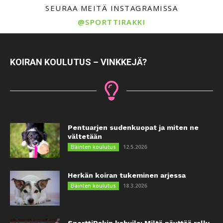
SEURAA MEITÄ INSTAGRAMISSA
@SPORTTIRAKKI
KOIRAN KOULUTUS – VINKKEJÄ?
Pentuarjen sudenkuopat ja miten ne
vältetään
12.5.2026
Eläinten koulutus
Herkän koiran tukeminen arjessa
18.3.2026
Eläinten koulutus
SporttiRakin kahvila: Miltä näyttää rally-