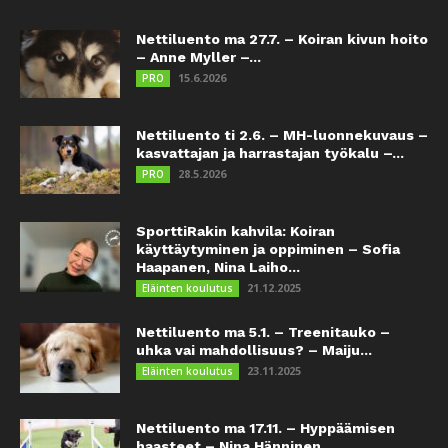
Nettiluento ma 27.7. – Koiran kivun hoito
– Anne Myller –...
15.6.2026
PRO
Nettiluento ti 2.6. – MH-luonnekuvaus –
kasvattajan ja harrastajan työkalu –...
28.5.2026
PRO
SporttiRakin kahvila: Koiran
käyttäytyminen ja oppiminen – Sofia
Haapanen, Nina Laiho...
21.12.2025
Eläinten koulutus
Nettiluento ma 5.1. – Treenitauko –
uhka vai mahdollisuus? – Maiju...
23.11.2025
Eläinten koulutus
Nettiluento ma 17.11. – Hyppäämisen
haasteet – Nina Hänninen