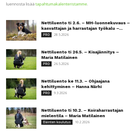
luennosta lisää
tapahtumakalenteristamme
.
Nettiluento ti 2.6. – MH-luonnekuvaus –
kasvattajan ja harrastajan työkalu –...
28.5.2026
PRO
Nettiluento ti 26.5. – Kisajännitys –
Maria Matilainen
26.5.2026
PRO
Nettiluento ke 11.3. – Ohjaajana
kehittyminen – Hanna Närhi
9.3.2026
PRO
Nettiluento ti 10.2. – Koiraharrastajan
mielentila – Maria Matilainen
10.2.2026
Eläinten koulutus