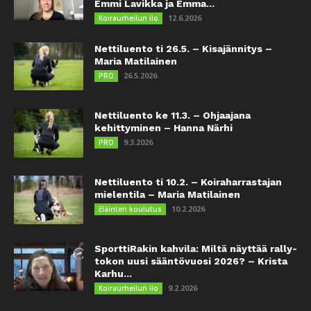
Emmi Lavikka ja Emma...
12.6.2026
Koiraurheilun ilo
Nettiluento ti 26.5. – Kisajännitys –
Maria Matilainen
26.5.2026
PRO
Nettiluento ke 11.3. – Ohjaajana
kehittyminen – Hanna Närhi
9.3.2026
PRO
Nettiluento ti 10.2. – Koiraharrastajan
mielentila – Maria Matilainen
10.2.2026
Eläinten koulutus
SporttiRakin kahvila: Miltä näyttää rally-
tokon uusi sääntövuosi 2026? – Krista
Karhu...
9.2.2026
Koiraurheilun ilo