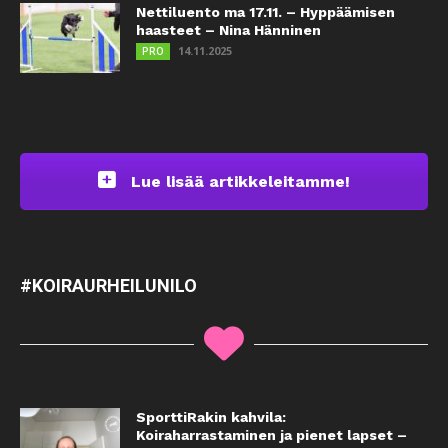
Nettiluento ma 17.11. – Hyppäämisen
haasteet – Nina Hänninen
14.11.2025
PRO
Lue lisää artikkeleitamme!
#KOIRAURHEILUNILO
SporttiRakin kahvila:
Koiraharrastaminen ja pienet lapset –