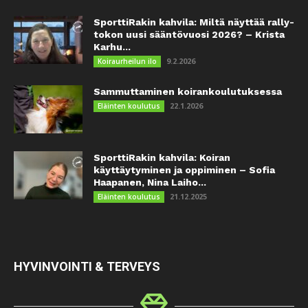
SporttiRakin kahvila: Miltä näyttää rally-
tokon uusi sääntövuosi 2026? – Krista
Karhu...
9.2.2026
Koiraurheilun ilo
Sammuttaminen koirankoulutuksessa
22.1.2026
Eläinten koulutus
SporttiRakin kahvila: Koiran
käyttäytyminen ja oppiminen – Sofia
Haapanen, Nina Laiho...
21.12.2025
Eläinten koulutus
HYVINVOINTI & TERVEYS