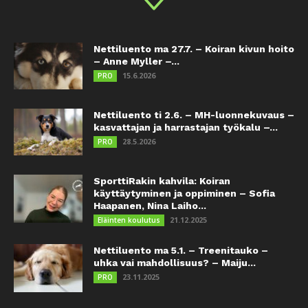
Nettiluento ma 27.7. – Koiran kivun hoito
– Anne Myller –...
15.6.2026
PRO
Nettiluento ti 2.6. – MH-luonnekuvaus –
kasvattajan ja harrastajan työkalu –...
28.5.2026
PRO
SporttiRakin kahvila: Koiran
käyttäytyminen ja oppiminen – Sofia
Haapanen, Nina Laiho...
21.12.2025
Eläinten koulutus
Nettiluento ma 5.1. – Treenitauko –
uhka vai mahdollisuus? – Maiju...
23.11.2025
PRO