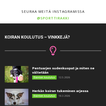
SEURAA MEITÄ INSTAGRAMISSA
@SPORTTIRAKKI
KOIRAN KOULUTUS – VINKKEJÄ?
Pentuarjen sudenkuopat ja miten ne
vältetään
12.5.2026
Eläinten koulutus
Herkän koiran tukeminen arjessa
18.3.2026
Eläinten koulutus