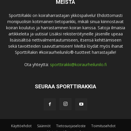
MEISTÄ
SporttiRakki on koiraharrastajan ykköspalvelu! Ehdottomasti
monipuolisin kotimainen tietopankki, mikäli sinua kiinnostavat
koiran koulutus ja harrastaminen koiran kanssa. Satoja ilmaisia
artikkeleita ja uutisia! Lisäksi rekisteröityneille jäsenille upeaa
lisäsisältöä nettivalmentautumiseen, itsensä kehittämiseen
sekä tavoitteiden saavuttamiseen! Meiltä löydät myös ihanat
SporttiRakin #koiraurheilunilo®-tuotteet harrastajalle!
Ota yhteyttä:
sporttirakki@koiraurheilunilo.fi
SEURAA SPORTTIRAKKIA
Käyttöehdot
Säännöt
Tietosuojaseloste
Toimitusehdot