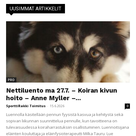
UUSIMMAT ARTIKKELIT
PRO
Nettiluento ma 27.7. – Koiran kivun
hoito – Anne Myller –...
SporttiRakki Toimitus
-
15.6.2026
0
Luennolla käsitellään pennun fyysistä kasvua ja kehitystä sekä
sopivan liikunnan suunnittelua pennulle, kun tavoitteena on
tulevaisuudessa koiraharrastuksiin osallistuminen. Luennoitsijana
eläinten kouluttaja ja eläinfysioterapeutti Milka Tauru. Lue