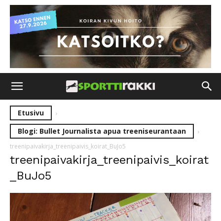
Etusivu
Blogi: Bullet Journalista apua treeniseurantaan
treenipaivakirja_treenipaivis_koirat_BuJo5
treenipaivakirja_treenipaivis_koirat
_BuJo5