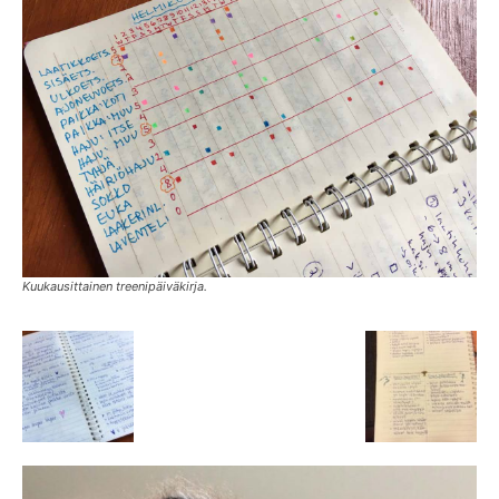
Kuukausittainen treenipäiväkirja.