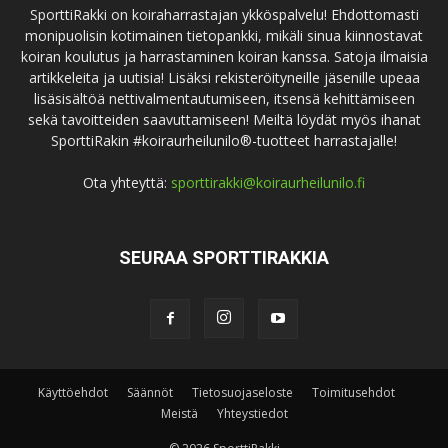
SporttiRakki on koiraharrastajan ykköspalvelu! Ehdottomasti
monipuolisin kotimainen tietopankki, mikäli sinua kiinnostavat
koiran koulutus ja harrastaminen koiran kanssa. Satoja ilmaisia
artikkeleita ja uutisia! Lisäksi rekisteröityneille jäsenille upeaa
lisäsisältöä nettivalmentautumiseen, itsensä kehittämiseen
sekä tavoitteiden saavuttamiseen! Meiltä löydät myös ihanat
SporttiRakin #koiraurheilunilo®-tuotteet harrastajalle!
Ota yhteyttä:
sporttirakki@koiraurheilunilo.fi
SEURAA SPORTTIRAKKIA
Käyttöehdot
Säännöt
Tietosuojaseloste
Toimitusehdot
Meistä
Yhteystiedot