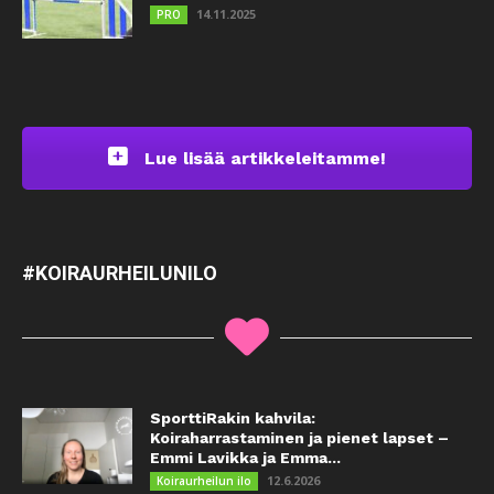
14.11.2025
PRO
Lue lisää artikkeleitamme!
#KOIRAURHEILUNILO
SporttiRakin kahvila:
Koiraharrastaminen ja pienet lapset –
Emmi Lavikka ja Emma...
12.6.2026
Koiraurheilun ilo