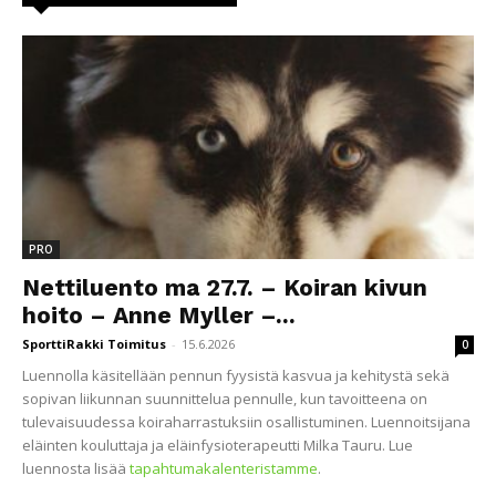
PRO
Nettiluento ma 27.7. – Koiran kivun
hoito – Anne Myller –...
SporttiRakki Toimitus
-
15.6.2026
0
Luennolla käsitellään pennun fyysistä kasvua ja kehitystä sekä
sopivan liikunnan suunnittelua pennulle, kun tavoitteena on
tulevaisuudessa koiraharrastuksiin osallistuminen. Luennoitsijana
eläinten kouluttaja ja eläinfysioterapeutti Milka Tauru. Lue
luennosta lisää
tapahtumakalenteristamme
.