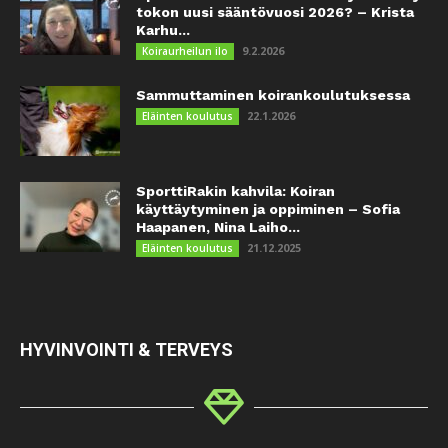
tokon uusi sääntövuosi 2026? – Krista
Karhu...
9.2.2026
Koiraurheilun ilo
Sammuttaminen koirankoulutuksessa
22.1.2026
Eläinten koulutus
SporttiRakin kahvila: Koiran
käyttäytyminen ja oppiminen – Sofia
Haapanen, Nina Laiho...
21.12.2025
Eläinten koulutus
HYVINVOINTI & TERVEYS