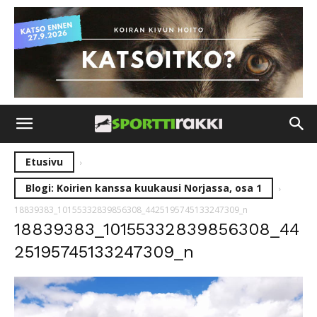
Etusivu
Blogi: Koirien kanssa kuukausi Norjassa, osa 1
18839383_10155332839856308_4425195745133247309_n
18839383_10155332839856308_44
25195745133247309_n