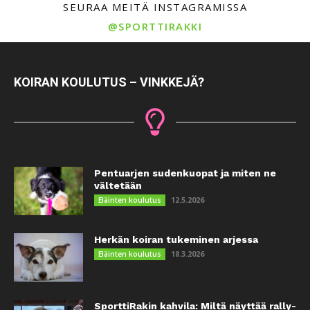
SEURAA MEITÄ INSTAGRAMISSA
@SPORTTIRAKKI
KOIRAN KOULUTUS – VINKKEJÄ?
Pentuarjen sudenkuopat ja miten ne
vältetään
12.5.2026
Eläinten koulutus
Herkän koiran tukeminen arjessa
18.3.2026
Eläinten koulutus
SporttiRakin kahvila: Miltä näyttää rally-