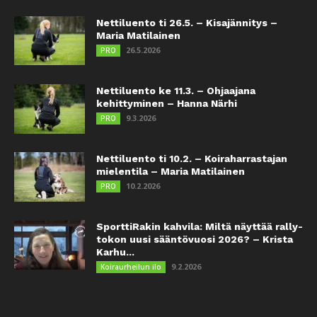
Nettiluento ti 26.5. – Kisajännitys –
Maria Matilainen
26.5.2026
PRO
Nettiluento ke 11.3. – Ohjaajana
kehittyminen – Hanna Närhi
9.3.2026
PRO
Nettiluento ti 10.2. – Koiraharrastajan
mielentila – Maria Matilainen
10.2.2026
PRO
SporttiRakin kahvila: Miltä näyttää rally-
tokon uusi sääntövuosi 2026? – Krista
Karhu...
9.2.2026
Koiraurheilun ilo