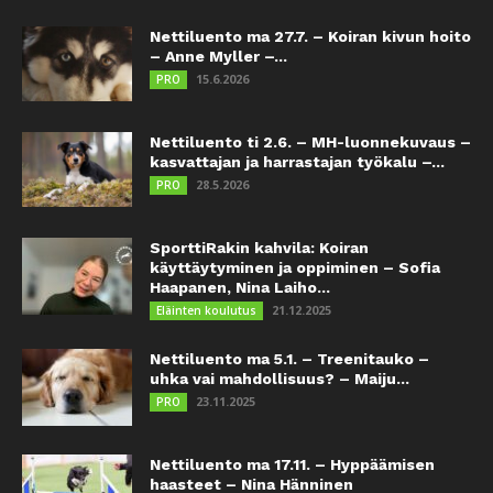
Nettiluento ma 27.7. – Koiran kivun hoito
– Anne Myller –...
15.6.2026
PRO
Nettiluento ti 2.6. – MH-luonnekuvaus –
kasvattajan ja harrastajan työkalu –...
28.5.2026
PRO
SporttiRakin kahvila: Koiran
käyttäytyminen ja oppiminen – Sofia
Haapanen, Nina Laiho...
21.12.2025
Eläinten koulutus
Nettiluento ma 5.1. – Treenitauko –
uhka vai mahdollisuus? – Maiju...
23.11.2025
PRO
Nettiluento ma 17.11. – Hyppäämisen
haasteet – Nina Hänninen