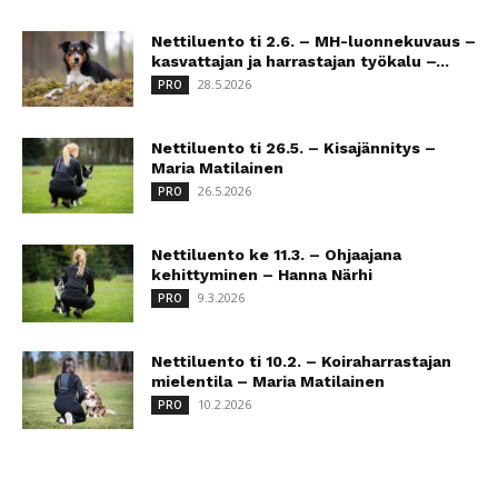
Nettiluento ti 2.6. – MH-luonnekuvaus –
kasvattajan ja harrastajan työkalu –...
28.5.2026
PRO
Nettiluento ti 26.5. – Kisajännitys –
Maria Matilainen
26.5.2026
PRO
Nettiluento ke 11.3. – Ohjaajana
kehittyminen – Hanna Närhi
9.3.2026
PRO
Nettiluento ti 10.2. – Koiraharrastajan
mielentila – Maria Matilainen
10.2.2026
PRO