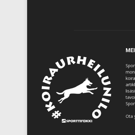
ME
Spor
moni
koir
artik
lisä
tavo
Spor
Ota 