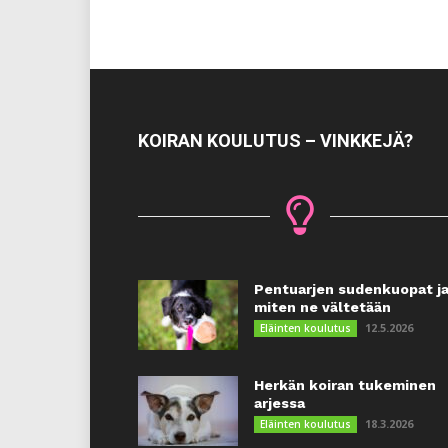
KOIRAN KOULUTUS – VINKKEJÄ?
Pentuarjen sudenkuopat j
miten ne vältetään
12.5.2026
Eläinten koulutus
Herkän koiran tukeminen
arjessa
18.3.2026
Eläinten koulutus