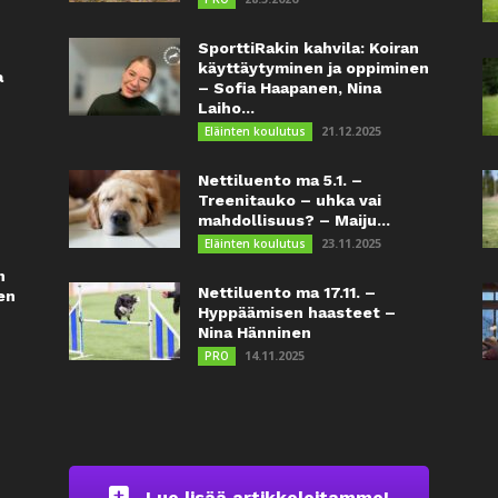
SporttiRakin kahvila: Koiran
käyttäytyminen ja oppiminen
a
– Sofia Haapanen, Nina
Laiho...
21.12.2025
Eläinten koulutus
Nettiluento ma 5.1. –
Treenitauko – uhka vai
mahdollisuus? – Maiju...
23.11.2025
Eläinten koulutus
n
Nettiluento ma 17.11. –
en
Hyppäämisen haasteet –
Nina Hänninen
14.11.2025
PRO
Lue lisää artikkeleitamme!