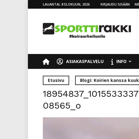
LAUANTAI, 8 ELOKUUN, 2026
KIRJAUDU SISÄÄN
ME
SporttiRakki
ASIAKASPALVELU
INFO
Etusivu
Blogi: Koirien kanssa kuuk
18954837_101553333
08565_o