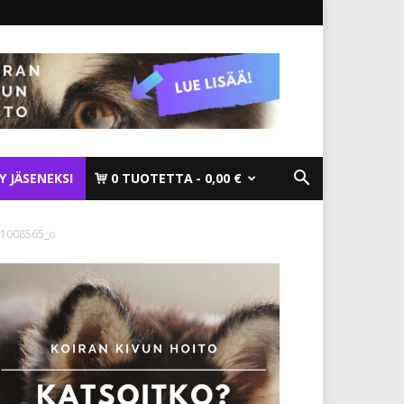
TY JÄSENEKSI
0 TUOTETTA
0,00 €
1008565_o