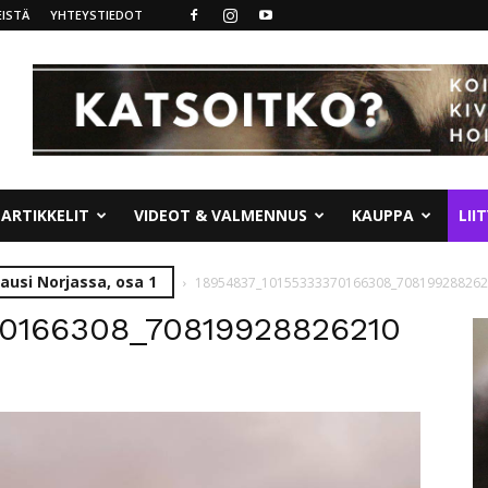
ISTÄ
YHTEYSTIEDOT
ARTIKKELIT
VIDEOT & VALMENNUS
KAUPPA
LII
ausi Norjassa, osa 1
18954837_10155333370166308_708199288262
70166308_70819928826210