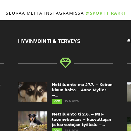
SEURAA MEITÄ INSTAGRAMISSA
@SPORTTIRAKKI
HYVINVOINTI & TERVEYS
#
a
Nettiluento ma 27.7. – Koiran
kivun hoito – Anne Myller
–...
15.6.2026
PRO
Nettiluento ti 2.6. – MH-
luonnekuvaus – kasvattajan
ja harrastajan työkalu –...
28.5.2026
PRO