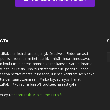
ISTÄ
S
ttiRakki on koiraharrastajan ykköspalvelu! Ehdottomasti
puolisin kotimainen tietopankki, mikäli sinua kiinnostavat
an koulutus ja harrastaminen koiran kanssa. Satoja ilmaisia
keleita ja uutisia! Lisäksi rekisteröityneille jäsenille upeaa
sisältöä nettivalmentautumiseen, itsensä kehittämiseen sekä
itteiden saavuttamiseen! Meiltä löydät myös ihanat
ttiRakin #koiraurheilunilo®-tuotteet harrastajalle!
yhteyttä:
sporttirakki@koiraurheilunilo.fi