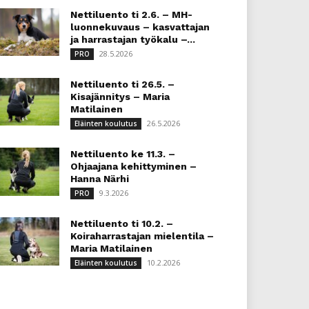
Nettiluento ti 2.6. – MH-
luonnekuvaus – kasvattajan
ja harrastajan työkalu –...
28.5.2026
PRO
Nettiluento ti 26.5. –
Kisajännitys – Maria
Matilainen
26.5.2026
Eläinten koulutus
Nettiluento ke 11.3. –
Ohjaajana kehittyminen –
Hanna Närhi
9.3.2026
PRO
Nettiluento ti 10.2. –
Koiraharrastajan mielentila –
Maria Matilainen
10.2.2026
Eläinten koulutus