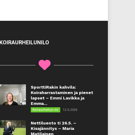
KOIRAURHEILUNILO
SporttiRakin kahvila:
Koiraharrastaminen ja pienet
lapset – Emmi Lavikka ja
Emma...
12.6.2026
Koiraurheilun ilo
Nettiluento ti 26.5. –
Kisajännitys – Maria
Matilainen