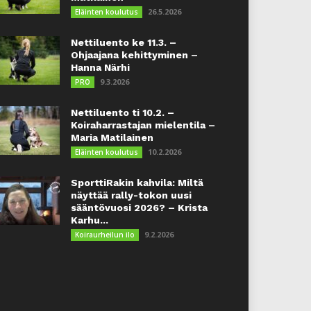
26.5.2026
Eläinten koulutus
Nettiluento ke 11.3. –
Ohjaajana kehittyminen –
Hanna Närhi
9.3.2026
PRO
Nettiluento ti 10.2. –
Koiraharrastajan mielentila –
Maria Matilainen
10.2.2026
Eläinten koulutus
SporttiRakin kahvila: Miltä
näyttää rally-tokon uusi
sääntövuosi 2026? – Krista
Karhu...
9.2.2026
Koiraurheilun ilo