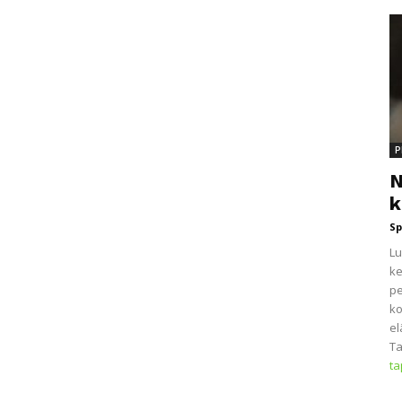
P
N
k
Sp
Lu
ke
pe
ko
el
Ta
t