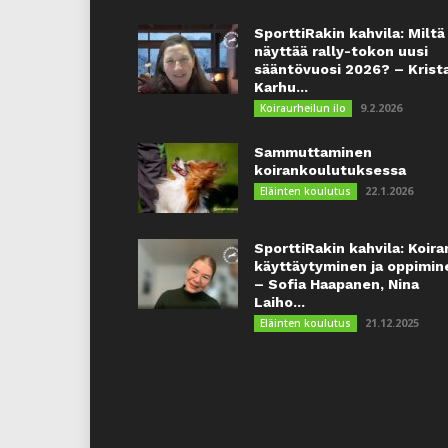
SporttiRakin kahvila: Miltä
näyttää rally-tokon uusi
sääntövuosi 2026? – Krist
Karhu...
9.2.2026
Koiraurheilun ilo
Sammuttaminen
koirankoulutuksessa
22.1.2026
Eläinten koulutus
SporttiRakin kahvila: Koira
käyttäytyminen ja oppimin
– Sofia Haapanen, Nina
Laiho...
21.12.2025
Eläinten koulutus