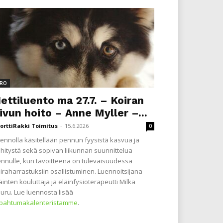
RO
ettiluento ma 27.7. – Koiran
ivun hoito – Anne Myller –...
orttiRakki Toimitus
-
15.6.2026
0
ennolla käsitellään pennun fyysistä kasvua ja
hitystä sekä sopivan liikunnan suunnittelua
nnulle, kun tavoitteena on tulevaisuudessa
iraharrastuksiin osallistuminen. Luennoitsijana
äinten kouluttaja ja eläinfysioterapeutti Milka
uru. Lue luennosta lisää
apahtumakalenteristamme
.