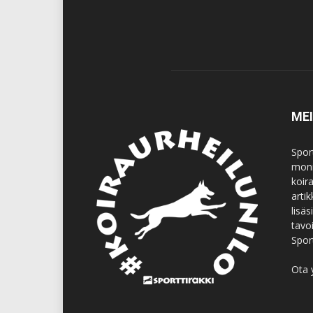
ME
Spor
moni
koir
artik
lisä
tavo
Spor
Ota 