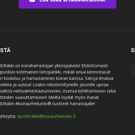
ISTÄ
S
ttiRakki on koiraharrastajan ykköspalvelu! Ehdottomasti
puolisin kotimainen tietopankki, mikäli sinua kiinnostavat
an koulutus ja harrastaminen koiran kanssa. Satoja ilmaisia
keleita ja uutisia! Lisäksi rekisteröityneille jäsenille upeaa
sisältöä nettivalmentautumiseen, itsensä kehittämiseen sekä
itteiden saavuttamiseen! Meiltä löydät myös ihanat
ttiRakin #koiraurheilunilo®-tuotteet harrastajalle!
yhteyttä:
sporttirakki@koiraurheilunilo.fi