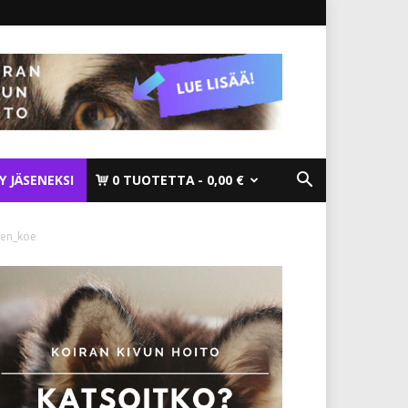
TY JÄSENEKSI
0 TUOTETTA
0,00 €
nen_koe