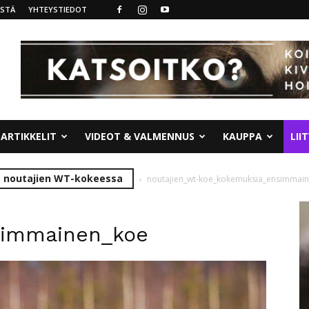
ISTÄ
YHTEYSTIEDOT
ARTIKKELIT
VIDEOT & VALMENNUS
KAUPPA
LII
a noutajien WT-kokeessa
noutajien_wt-koe_kokemuksia_ensimmai
simmainen_koe