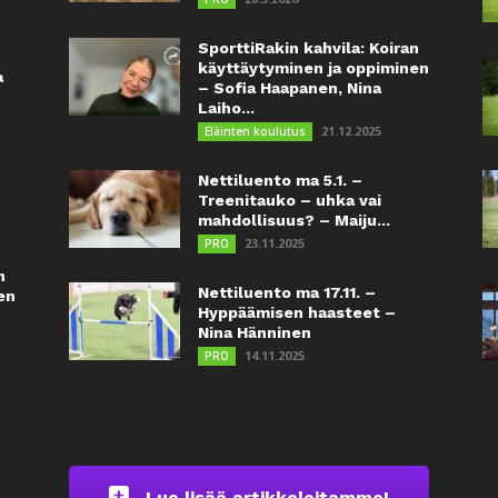
SporttiRakin kahvila: Koiran
käyttäytyminen ja oppiminen
a
– Sofia Haapanen, Nina
Laiho...
21.12.2025
Eläinten koulutus
Nettiluento ma 5.1. –
Treenitauko – uhka vai
mahdollisuus? – Maiju...
23.11.2025
PRO
n
Nettiluento ma 17.11. –
en
Hyppäämisen haasteet –
Nina Hänninen
14.11.2025
PRO
Lue lisää artikkeleitamme!