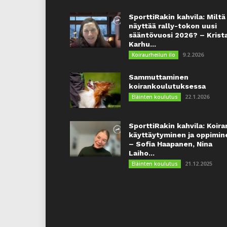
SporttiRakin kahvila: Miltä
näyttää rally-tokon uusi
sääntövuosi 2026? – Krist
Karhu...
9.2.2026
Koiraurheilun ilo
Sammuttaminen
koirankoulutuksessa
22.1.2026
Eläinten koulutus
SporttiRakin kahvila: Koira
käyttäytyminen ja oppimin
– Sofia Haapanen, Nina
Laiho...
21.12.2025
Eläinten koulutus