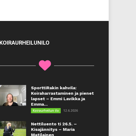
KOIRAURHEILUNILO
SporttiRakin kahvila:
Koiraharrastaminen ja pienet
lapset – Emmi Lavikka ja
Emma...
12.6.2026
Koiraurheilun ilo
Nettiluento ti 26.5. –
Kisajännitys – Maria
Matilainen