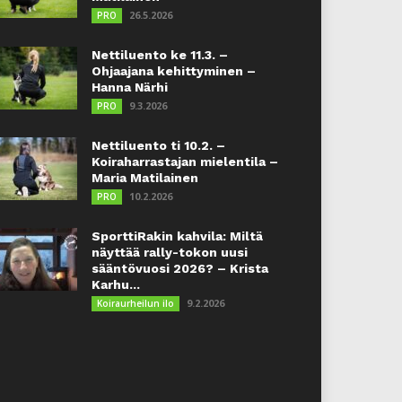
26.5.2026
PRO
Nettiluento ke 11.3. –
Ohjaajana kehittyminen –
Hanna Närhi
9.3.2026
PRO
Nettiluento ti 10.2. –
Koiraharrastajan mielentila –
Maria Matilainen
10.2.2026
PRO
SporttiRakin kahvila: Miltä
näyttää rally-tokon uusi
sääntövuosi 2026? – Krista
Karhu...
9.2.2026
Koiraurheilun ilo