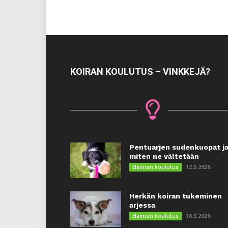
KOIRAN KOULUTUS – VINKKEJÄ?
Pentuarjen sudenkuopat j
miten ne vältetään
12.5.2026
Eläinten koulutus
Herkän koiran tukeminen
arjessa
18.3.2026
Eläinten koulutus