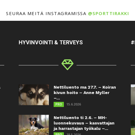
SEURAA MEITÄ INSTAGRAMISSA
@SPORTTIRAKKI
HYVINVOINTI & TERVEYS
#
a
Nettiluento ma 27.7. – Koiran
kivun hoito – Anne Myller
–...
15.6.2026
PRO
Nettiluento ti 2.6. – MH-
luonnekuvaus – kasvattajan
ja harrastajan työkalu –...
28.5.2026
PRO