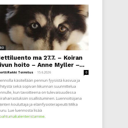
RO
ettiluento ma 27.7. – Koiran
ivun hoito – Anne Myller –...
orttiRakki Toimitus
-
15.6.2026
0
ennolla käsitellään pennun fyysistä kasvua ja
hitystä sekä sopivan liikunnan suunnittelua
nnulle, kun tavoitteena on tulevaisuudessa
iraharrastuksiin osallistuminen. Luennoitsijana
äinten kouluttaja ja eläinfysioterapeutti Milka
uru. Lue luennosta lisää
apahtumakalenteristamme
.