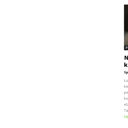
P
N
k
Sp
Lu
ke
pe
ko
el
Ta
t