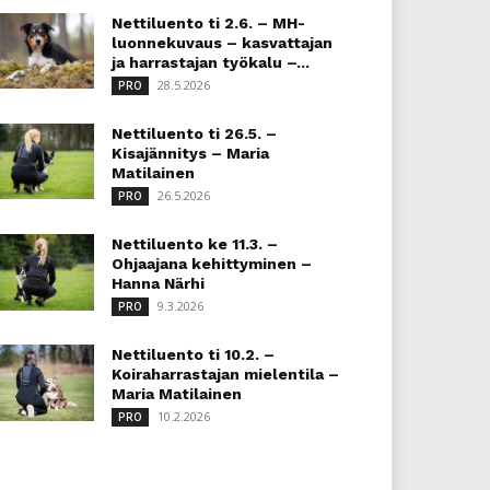
Nettiluento ti 2.6. – MH-
luonnekuvaus – kasvattajan
ja harrastajan työkalu –...
28.5.2026
PRO
Nettiluento ti 26.5. –
Kisajännitys – Maria
Matilainen
26.5.2026
PRO
Nettiluento ke 11.3. –
Ohjaajana kehittyminen –
Hanna Närhi
9.3.2026
PRO
Nettiluento ti 10.2. –
Koiraharrastajan mielentila –
Maria Matilainen
10.2.2026
PRO