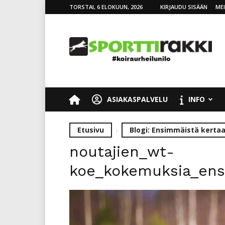
TORSTAI, 6 ELOKUUN, 2026
KIRJAUDU SISÄÄN
ME
SporttiRakki
ASIAKASPALVELU
INFO
Etusivu
Blogi: Ensimmäistä kerta
noutajien_wt-
koe_kokemuksia_en