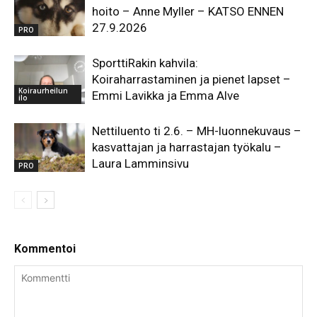
hoito – Anne Myller – KATSO ENNEN
27.9.2026
PRO
SporttiRakin kahvila:
Koiraharrastaminen ja pienet lapset –
Koiraurheilun
Emmi Lavikka ja Emma Alve
ilo
Nettiluento ti 2.6. – MH-luonnekuvaus –
kasvattajan ja harrastajan työkalu –
Laura Lamminsivu
PRO
Kommentoi