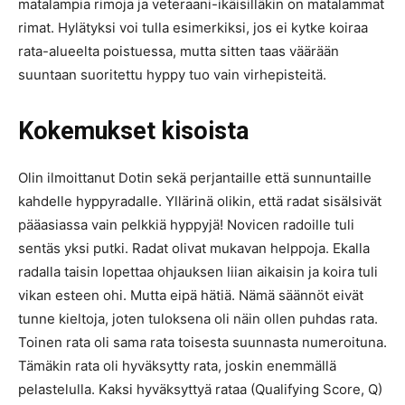
matalampia rimoja ja veteraani-ikäisilläkin on matalammat
rimat. Hylätyksi voi tulla esimerkiksi, jos ei kytke koiraa
rata-alueelta poistuessa, mutta sitten taas väärään
suuntaan suoritettu hyppy tuo vain virhepisteitä.
Kokemukset kisoista
Olin ilmoittanut Dotin sekä perjantaille että sunnuntaille
kahdelle hyppyradalle. Yllärinä olikin, että radat sisälsivät
pääasiassa vain pelkkiä hyppyjä! Novicen radoille tuli
sentäs yksi putki. Radat olivat mukavan helppoja. Ekalla
radalla taisin lopettaa ohjauksen liian aikaisin ja koira tuli
vikan esteen ohi. Mutta eipä hätiä. Nämä säännöt eivät
tunne kieltoja, joten tuloksena oli näin ollen puhdas rata.
Toinen rata oli sama rata toisesta suunnasta numeroituna.
Tämäkin rata oli hyväksytty rata, joskin enemmällä
pelastelulla. Kaksi hyväksyttyä rataa (Qualifying Score, Q)