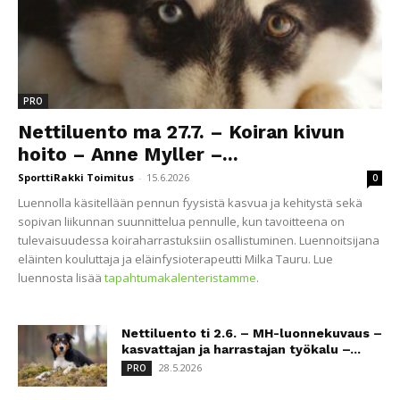
PRO
Nettiluento ma 27.7. – Koiran kivun
hoito – Anne Myller –...
SporttiRakki Toimitus
-
15.6.2026
0
Luennolla käsitellään pennun fyysistä kasvua ja kehitystä sekä
sopivan liikunnan suunnittelua pennulle, kun tavoitteena on
tulevaisuudessa koiraharrastuksiin osallistuminen. Luennoitsijana
eläinten kouluttaja ja eläinfysioterapeutti Milka Tauru. Lue
luennosta lisää
tapahtumakalenteristamme
.
Nettiluento ti 2.6. – MH-luonnekuvaus –
kasvattajan ja harrastajan työkalu –...
28.5.2026
PRO