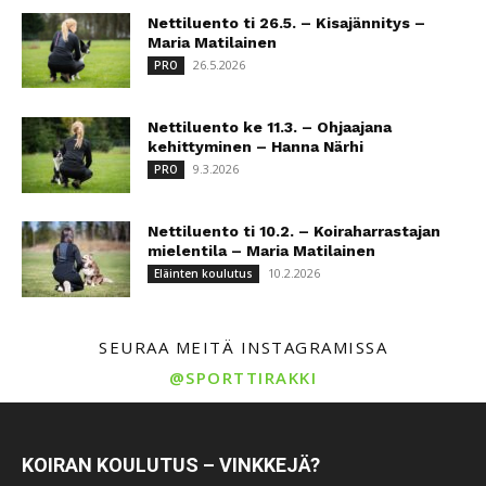
Nettiluento ti 26.5. – Kisajännitys –
Maria Matilainen
26.5.2026
PRO
Nettiluento ke 11.3. – Ohjaajana
kehittyminen – Hanna Närhi
9.3.2026
PRO
Nettiluento ti 10.2. – Koiraharrastajan
mielentila – Maria Matilainen
10.2.2026
Eläinten koulutus
SEURAA MEITÄ INSTAGRAMISSA
@SPORTTIRAKKI
KOIRAN KOULUTUS – VINKKEJÄ?