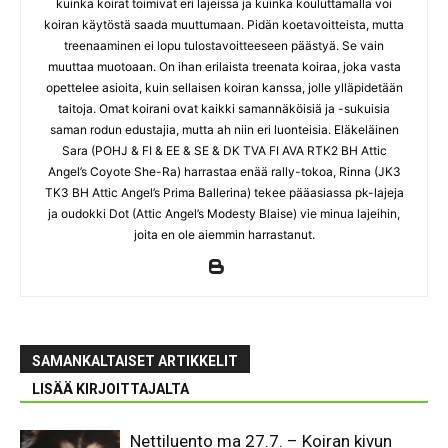
kuinka koirat toimivat eri lajeissa ja kuinka kouluttamalla voi
koiran käytöstä saada muuttumaan. Pidän koetavoitteista, mutta
treenaaminen ei lopu tulostavoitteeseen päästyä. Se vain
muuttaa muotoaan. On ihan erilaista treenata koiraa, joka vasta
opettelee asioita, kuin sellaisen koiran kanssa, jolle ylläpidetään
taitoja. Omat koirani ovat kaikki samannäköisiä ja -sukuisia
saman rodun edustajia, mutta ah niin eri luonteisia. Eläkeläinen
Sara (POHJ & FI & EE & SE & DK TVA FI AVA RTK2 BH Attic
Angel’s Coyote She-Ra) harrastaa enää rally-tokoa, Rinna (JK3
TK3 BH Attic Angel’s Prima Ballerina) tekee pääasiassa pk-lajeja
ja oudokki Dot (Attic Angel’s Modesty Blaise) vie minua lajeihin,
joita en ole aiemmin harrastanut.
SAMANKALTAISET ARTIKKELIT
LISÄÄ KIRJOITTAJALTA
Nettiluento ma 27.7. – Koiran kivun