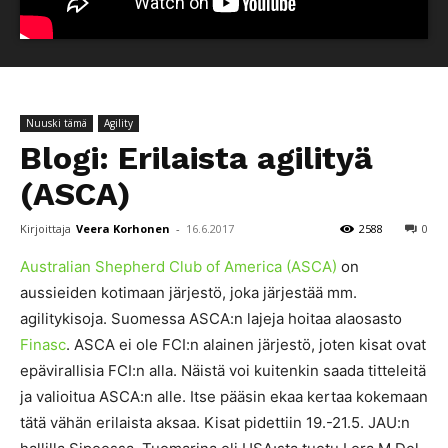
Nuuski tämä
Agility
Blogi: Erilaista agilityä
(ASCA)
Kirjoittaja
Veera Korhonen
-
16.6.2017
2588
0
Australian Shepherd Club of America (ASCA)
on
aussieiden kotimaan järjestö, joka järjestää mm.
agilitykisoja. Suomessa ASCA:n lajeja hoitaa alaosasto
Finasc
. ASCA ei ole FCI:n alainen järjestö, joten kisat ovat
epävirallisia FCI:n alla. Näistä voi kuitenkin saada titteleitä
ja valioitua ASCA:n alle. Itse pääsin ekaa kertaa kokemaan
tätä vähän erilaista aksaa. Kisat pidettiin 19.-21.5. JAU:n