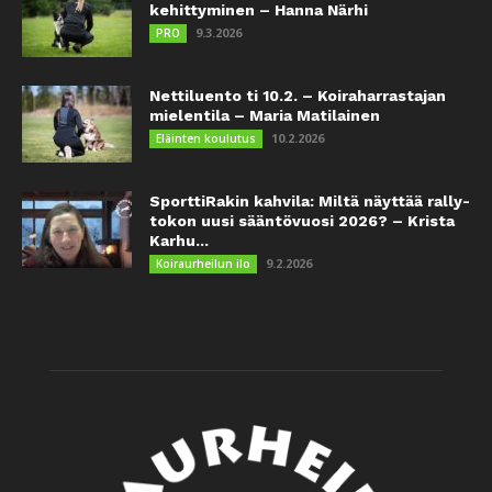
kehittyminen – Hanna Närhi
9.3.2026
PRO
Nettiluento ti 10.2. – Koiraharrastajan
mielentila – Maria Matilainen
10.2.2026
Eläinten koulutus
SporttiRakin kahvila: Miltä näyttää rally-
tokon uusi sääntövuosi 2026? – Krista
Karhu...
9.2.2026
Koiraurheilun ilo