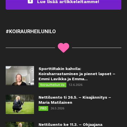
Lue lisää artikkeleitamme!
#KOIRAURHEILUNILO
SporttiRakin kahvila:
Koiraharrastaminen ja pienet lapset –
Emmi Lavikka ja Emma...
12.6.2026
Koiraurheilun ilo
Nettiluento ti 26.5. – Kisajännitys –
Maria Matilainen
26.5.2026
PRO
Nettiluento ke 11.3. – Ohjaajana