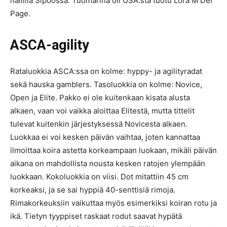
hallilla Sipoossa. Tuomarina oli USA:sta tuotu Lora M Del
Page.
ASCA-agility
Rataluokkia ASCA:ssa on kolme: hyppy- ja agilityradat
sekä hauska gamblers. Tasoluokkia on kolme: Novice,
Open ja Elite. Pakko ei ole kuitenkaan kisata alusta
alkaen, vaan voi vaikka aloittaa Elitestä, mutta tittelit
tulevat kuitenkin järjestyksessä Novicesta alkaen.
Luokkaa ei voi kesken päivän vaihtaa, joten kannattaa
ilmoittaa koira astetta korkeampaan luokaan, mikäli päivän
aikana on mahdollista nousta kesken ratojen ylempään
luokkaan. Kokoluokkia on viisi. Dot mitattiin 45 cm
korkeaksi, ja se sai hyppiä 40-senttisiä rimoja.
Rimakorkeuksiin vaikuttaa myös esimerkiksi koiran rotu ja
ikä. Tietyn tyyppiset raskaat rodut saavat hypätä