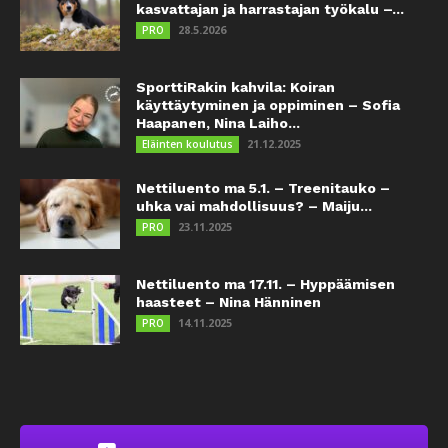
kasvattajan ja harrastajan työkalu –...
28.5.2026
PRO
SporttiRakin kahvila: Koiran
käyttäytyminen ja oppiminen – Sofia
Haapanen, Nina Laiho...
21.12.2025
Eläinten koulutus
Nettiluento ma 5.1. – Treenitauko –
uhka vai mahdollisuus? – Maiju...
23.11.2025
PRO
Nettiluento ma 17.11. – Hyppäämisen
haasteet – Nina Hänninen
14.11.2025
PRO