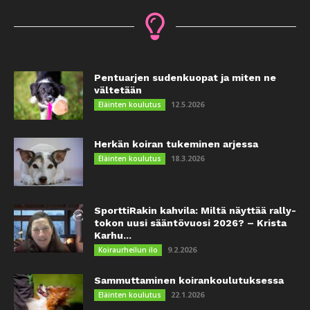
Pentuarjen sudenkuopat ja miten ne
vältetään
12.5.2026
Eläinten koulutus
Herkän koiran tukeminen arjessa
18.3.2026
Eläinten koulutus
SporttiRakin kahvila: Miltä näyttää rally-
tokon uusi sääntövuosi 2026? – Krista
Karhu...
9.2.2026
Koiraurheilun ilo
Sammuttaminen koirankoulutuksessa
22.1.2026
Eläinten koulutus