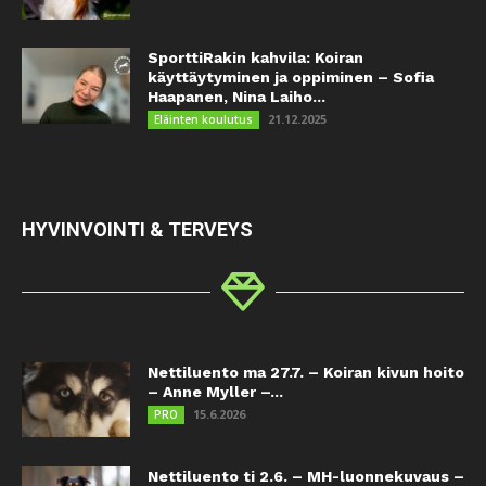
SporttiRakin kahvila: Koiran
käyttäytyminen ja oppiminen – Sofia
Haapanen, Nina Laiho...
21.12.2025
Eläinten koulutus
HYVINVOINTI & TERVEYS
Nettiluento ma 27.7. – Koiran kivun hoito
– Anne Myller –...
15.6.2026
PRO
Nettiluento ti 2.6. – MH-luonnekuvaus –