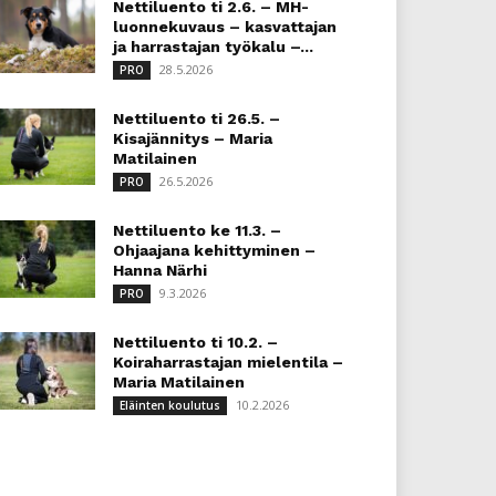
Nettiluento ti 2.6. – MH-
luonnekuvaus – kasvattajan
ja harrastajan työkalu –...
28.5.2026
PRO
Nettiluento ti 26.5. –
Kisajännitys – Maria
Matilainen
26.5.2026
PRO
Nettiluento ke 11.3. –
Ohjaajana kehittyminen –
Hanna Närhi
9.3.2026
PRO
Nettiluento ti 10.2. –
Koiraharrastajan mielentila –
Maria Matilainen
10.2.2026
Eläinten koulutus