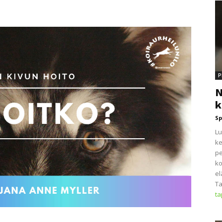
P
N
k
Sp
Lu
ke
pe
ko
el
Ta
t