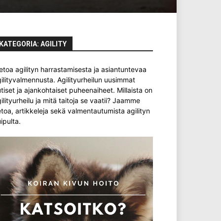
KATEGORIA: AGILITY
etoa agilityn harrastamisesta ja asiantuntevaa
ilityvalmennusta. Agilityurheilun uusimmat
tiset ja ajankohtaiset puheenaiheet. Millaista on
ilityurheilu ja mitä taitoja se vaatii? Jaamme
etoa, artikkeleja sekä valmentautumista agilityn
ipulta.