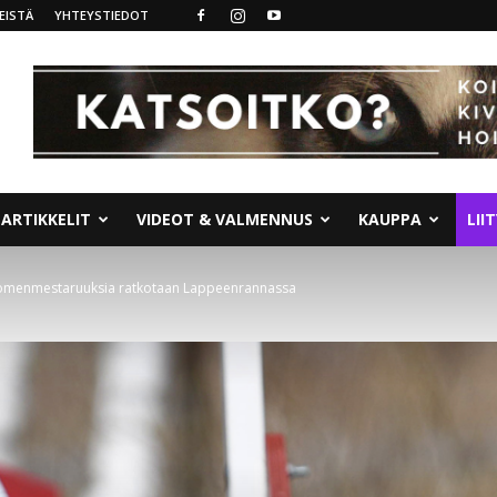
EISTÄ
YHTEYSTIEDOT
ARTIKKELIT
VIDEOT & VALMENNUS
KAUPPA
LII
suomenmestaruuksia ratkotaan Lappeenrannassa