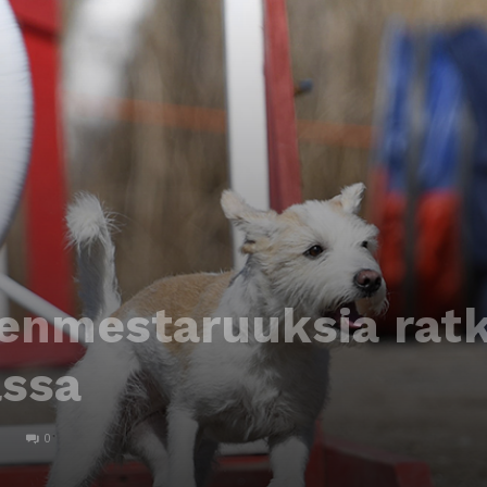
menmestaruuksia rat
ssa
0