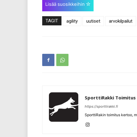
Lisää suosikkeihin
TAGIT
agility
uutiset
arvokilpailut
SporttiRakki Toimitus
https://sporttirakki.fi
SporttiRakin toimitus kertoo, m