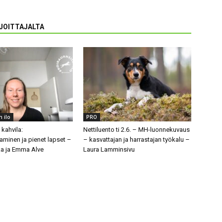
RJOITTAJALTA
n ilo
PRO
 kahvila:
Nettiluento ti 2.6. – MH-luonnekuvaus
aminen ja pienet lapset –
– kasvattajan ja harrastajan työkalu –
a ja Emma Alve
Laura Lamminsivu