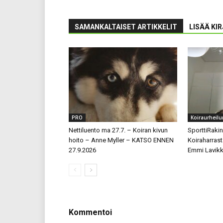
SAMANKALTAISET ARTIKKELIT
LISÄÄ KI
PRO
Koiraurheilu
Nettiluento ma 27.7. – Koiran kivun
SporttiRakin
hoito – Anne Myller – KATSO ENNEN
Koiraharrast
27.9.2026
Emmi Lavikk
Kommentoi