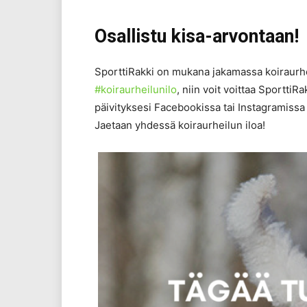
Osallistu kisa-arvontaan!
SporttiRakki on mukana jakamassa koiraurheilu
#
koiraurhe
ilunilo
, niin voit voittaa Sportti
päivityksesi Facebookissa tai Instagramissa 
Jaetaan yhdessä koiraurheilun iloa!