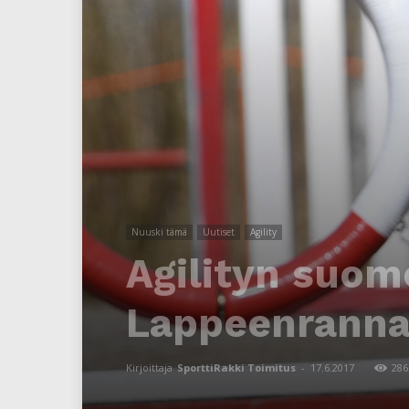
Nuuski tämä
Uutiset
Agility
Agilityn suo
Lappeenranna
Kirjoittaja
SporttiRakki Toimitus
-
17.6.2017
286