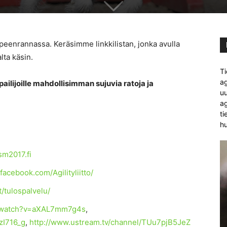
ppeenrannassa. Keräsimme linkkilistan, jonka avulla
lta käsin.
Ti
ag
pailijoille mahdollisimman sujuvia ratoja ja
uu
ag
ti
hu
sm2017.fi
facebook.com/Agilityliitto/
et/tulospalvelu/
m/watch?v=aXAL7mm7g4s
,
zI716_g
,
http://www.ustream.tv/channel/TUu7pjB5JeZ