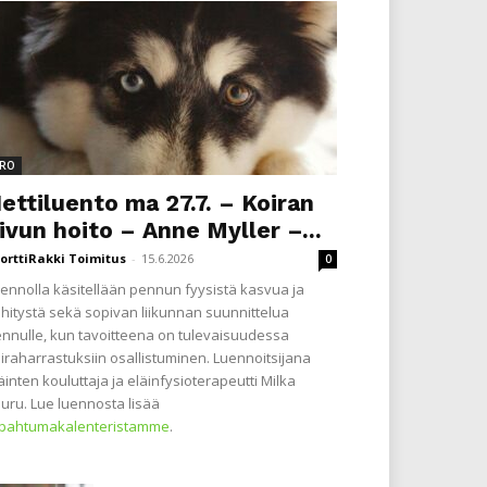
RO
ettiluento ma 27.7. – Koiran
ivun hoito – Anne Myller –...
orttiRakki Toimitus
-
15.6.2026
0
ennolla käsitellään pennun fyysistä kasvua ja
hitystä sekä sopivan liikunnan suunnittelua
nnulle, kun tavoitteena on tulevaisuudessa
iraharrastuksiin osallistuminen. Luennoitsijana
äinten kouluttaja ja eläinfysioterapeutti Milka
uru. Lue luennosta lisää
apahtumakalenteristamme
.