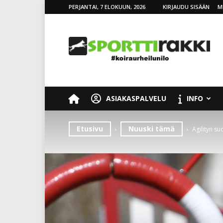
PERJANTAI, 7 ELOKUUN, 2026
KIRJAUDU SISÄÄN
M
SporttiRakki
ASIAKASPALVELU
INFO
Etusivu
Nuuski tämä
Agilityn 