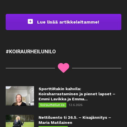
Lue lisää artikkeleitamme!
#KOIRAURHEILUNILO
SporttiRakin kahvila:
Koiraharrastaminen ja pienet lapset –
Emmi Lavikka ja Emma...
12.6.2026
Koiraurheilun ilo
Nettiluento ti 26.5. – Kisajännitys –
Maria Matilainen