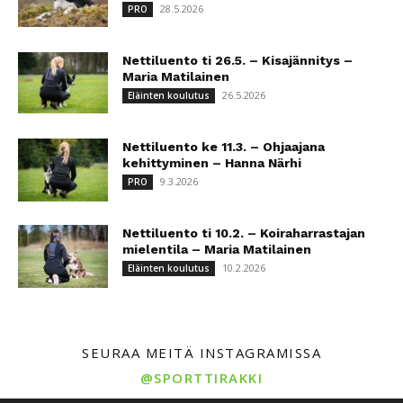
28.5.2026
PRO
Nettiluento ti 26.5. – Kisajännitys –
Maria Matilainen
26.5.2026
Eläinten koulutus
Nettiluento ke 11.3. – Ohjaajana
kehittyminen – Hanna Närhi
9.3.2026
PRO
Nettiluento ti 10.2. – Koiraharrastajan
mielentila – Maria Matilainen
10.2.2026
Eläinten koulutus
SEURAA MEITÄ INSTAGRAMISSA
@SPORTTIRAKKI