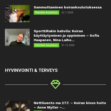
Sammuttaminen koirankoulutuksessa
22.1.2026
Eläinten koulutus
SporttiRakin kahvila: Koiran
käyttäytyminen ja oppiminen – Sofia
Haapanen, Nina Laiho...
21.12.2025
Eläinten koulutus
HYVINVOINTI & TERVEYS
Nettiluento ma 27.7. – Koiran kivun hoito
– Anne Myller –...