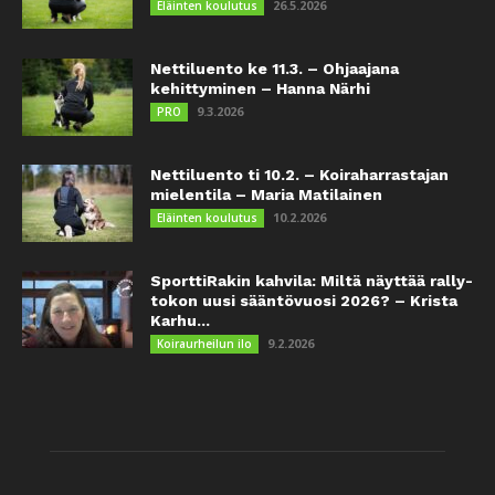
26.5.2026
Eläinten koulutus
Nettiluento ke 11.3. – Ohjaajana
kehittyminen – Hanna Närhi
9.3.2026
PRO
Nettiluento ti 10.2. – Koiraharrastajan
mielentila – Maria Matilainen
10.2.2026
Eläinten koulutus
SporttiRakin kahvila: Miltä näyttää rally-
tokon uusi sääntövuosi 2026? – Krista
Karhu...
9.2.2026
Koiraurheilun ilo