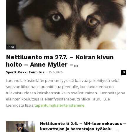
PRO
Nettiluento ma 27.7. – Koiran kivun
hoito – Anne Myller –...
SporttiRakki Toimitus
-
15.6.2026
0
Luennolla käsitellään pennun fyysistä kasvua ja kehitystä sekä
sopivan liikunnan suunnittelua pennulle, kun tavoitteena on
tulevaisuudessa koiraharrastuksiin osallistuminen. Luennoitsijana
eläinten kouluttaja ja eläinfysioterapeutti Milka Tauru. Lue
luennosta lisää
tapahtumakalenteristamme
.
Nettiluento ti 2.6. – MH-luonnekuvaus –
kasvattajan ja harrastajan työkalu –...