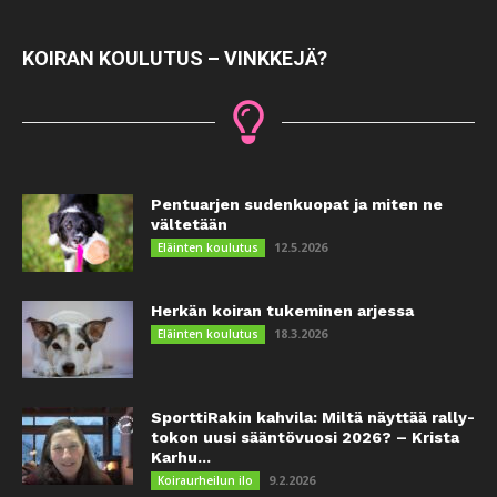
KOIRAN KOULUTUS – VINKKEJÄ?
Pentuarjen sudenkuopat ja miten ne
vältetään
12.5.2026
Eläinten koulutus
Herkän koiran tukeminen arjessa
18.3.2026
Eläinten koulutus
SporttiRakin kahvila: Miltä näyttää rally-
tokon uusi sääntövuosi 2026? – Krista
Karhu...
9.2.2026
Koiraurheilun ilo