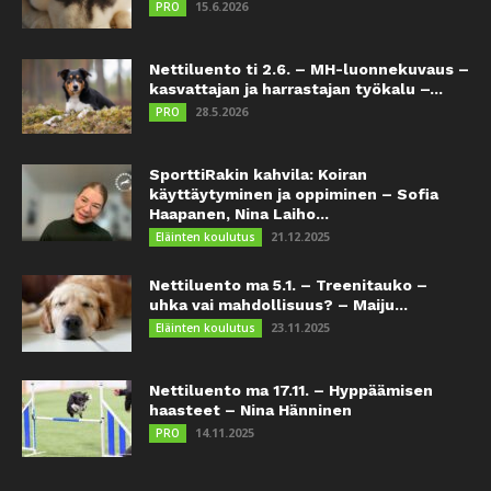
15.6.2026
PRO
Nettiluento ti 2.6. – MH-luonnekuvaus –
kasvattajan ja harrastajan työkalu –...
28.5.2026
PRO
SporttiRakin kahvila: Koiran
käyttäytyminen ja oppiminen – Sofia
Haapanen, Nina Laiho...
21.12.2025
Eläinten koulutus
Nettiluento ma 5.1. – Treenitauko –
uhka vai mahdollisuus? – Maiju...
23.11.2025
Eläinten koulutus
Nettiluento ma 17.11. – Hyppäämisen
haasteet – Nina Hänninen
14.11.2025
PRO