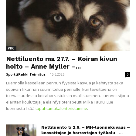
PRO
Nettiluento ma 27.7. – Koiran kivun
hoito – Anne Myller –...
SporttiRakki Toimitus
-
15.6.2026
0
Luennolla käsitellään pennun fyysistä kasvua ja kehitystä sekä
sopivan liikunnan suunnittelua pennulle, kun tavoitteena on
tulevaisuudessa koiraharrastuksiin osallistuminen. Luennoitsijana
eläinten kouluttaja ja eläinfysioterapeutti Milka Tauru. Lue
luennosta lisää
tapahtumakalenteristamme
.
Nettiluento ti 2.6. – MH-luonnekuvaus –
kasvattajan ja harrastajan työkalu –...