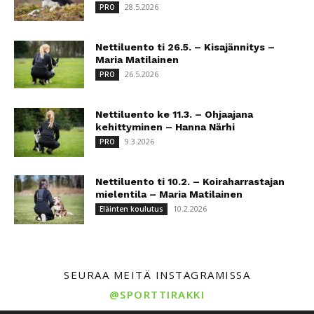
28.5.2026
PRO
Nettiluento ti 26.5. – Kisajännitys –
Maria Matilainen
26.5.2026
PRO
Nettiluento ke 11.3. – Ohjaajana
kehittyminen – Hanna Närhi
9.3.2026
PRO
Nettiluento ti 10.2. – Koiraharrastajan
mielentila – Maria Matilainen
10.2.2026
Eläinten koulutus
SEURAA MEITÄ INSTAGRAMISSA
@SPORTTIRAKKI