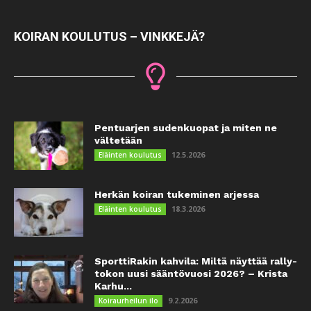
KOIRAN KOULUTUS – VINKKEJÄ?
Pentuarjen sudenkuopat ja miten ne
vältetään
12.5.2026
Eläinten koulutus
Herkän koiran tukeminen arjessa
18.3.2026
Eläinten koulutus
SporttiRakin kahvila: Miltä näyttää rally-
tokon uusi sääntövuosi 2026? – Krista
Karhu...
9.2.2026
Koiraurheilun ilo