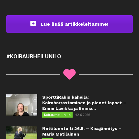
Lue lisää artikkeleitamme!
#KOIRAURHEILUNILO
SporttiRakin kahvila:
Koiraharrastaminen ja pienet lapset –
Emmi Lavikka ja Emma...
12.6.2026
Koiraurheilun ilo
Nettiluento ti 26.5. – Kisajännitys –
Maria Matilainen