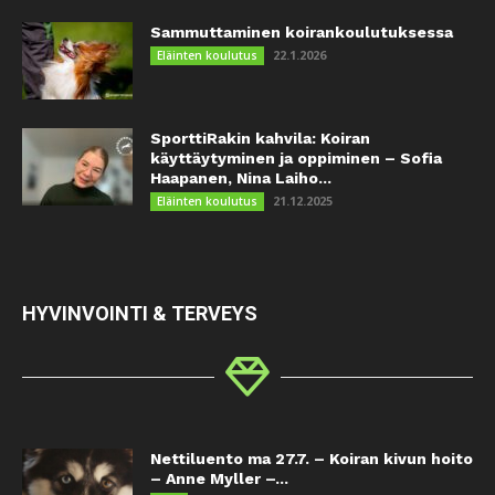
Sammuttaminen koirankoulutuksessa
22.1.2026
Eläinten koulutus
SporttiRakin kahvila: Koiran
käyttäytyminen ja oppiminen – Sofia
Haapanen, Nina Laiho...
21.12.2025
Eläinten koulutus
HYVINVOINTI & TERVEYS
Nettiluento ma 27.7. – Koiran kivun hoito
– Anne Myller –...