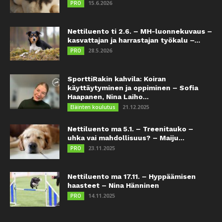
15.6.2026
PRO
Nettiluento ti 2.6. – MH-luonnekuvaus –
kasvattajan ja harrastajan työkalu –...
28.5.2026
PRO
SporttiRakin kahvila: Koiran
käyttäytyminen ja oppiminen – Sofia
Haapanen, Nina Laiho...
21.12.2025
Eläinten koulutus
Nettiluento ma 5.1. – Treenitauko –
uhka vai mahdollisuus? – Maiju...
23.11.2025
PRO
Nettiluento ma 17.11. – Hyppäämisen
haasteet – Nina Hänninen
14.11.2025
PRO