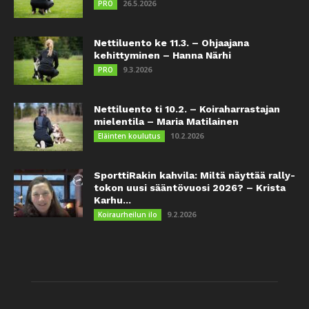
26.5.2026
PRO
Nettiluento ke 11.3. – Ohjaajana
kehittyminen – Hanna Närhi
9.3.2026
PRO
Nettiluento ti 10.2. – Koiraharrastajan
mielentila – Maria Matilainen
10.2.2026
Eläinten koulutus
SporttiRakin kahvila: Miltä näyttää rally-
tokon uusi sääntövuosi 2026? – Krista
Karhu...
9.2.2026
Koiraurheilun ilo