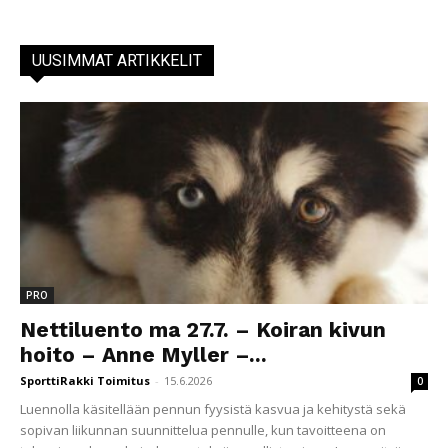
UUSIMMAT ARTIKKELIT
PRO
Nettiluento ma 27.7. – Koiran kivun
hoito – Anne Myller –...
SporttiRakki Toimitus
-
15.6.2026
0
Luennolla käsitellään pennun fyysistä kasvua ja kehitystä sekä
sopivan liikunnan suunnittelua pennulle, kun tavoitteena on