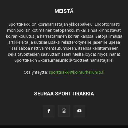
MEISTÄ
SporttiRakki on koiraharrastajan ykköspalvelu! Ehdottomasti
monipuolisin kotimainen tietopankki, mikäli sinua kiinnostavat
koiran koulutus ja harrastaminen koiran kanssa. Satoja ilmaisia
artikkeleita ja uutisia! Lisäksi rekisteröityneille jäsenille upeaa
lisäsisältöä nettivalmentautumiseen, itsensä kehittämiseen
sekä tavoitteiden saavuttamiseen! Meiltä löydät myös ihanat
SporttiRakin #koiraurheilunilo®-tuotteet harrastajalle!
Ota yhteyttä:
sporttirakki@koiraurheilunilo.fi
SEURAA SPORTTIRAKKIA