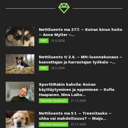
Nettiluento ma 27.7. – Koiran kivun hoito
– Anne Myller –...
15.6.2026
PRO
Nettiluento ti 2.6. – MH-luonnekuvaus –
kasvattajan ja harrastajan työkalu –...
28.5.2026
PRO
SporttiRakin kahvila: Koiran
käyttäytyminen ja oppiminen – Sofia
Haapanen, Nina Laiho...
21.12.2025
Eläinten koulutus
Nettiluento ma 5.1. – Treenitauko –
uhka vai mahdollisuus? – Maiju...
23.11.2025
Eläinten koulutus