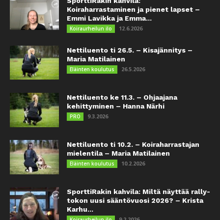
SporttiRakin kahvila:
Koiraharrastaminen ja pienet lapset –
Emmi Lavikka ja Emma...
12.6.2026
Koiraurheilun ilo
Nettiluento ti 26.5. – Kisajännitys –
Maria Matilainen
26.5.2026
Eläinten koulutus
Nettiluento ke 11.3. – Ohjaajana
kehittyminen – Hanna Närhi
9.3.2026
PRO
Nettiluento ti 10.2. – Koiraharrastajan
mielentila – Maria Matilainen
10.2.2026
Eläinten koulutus
SporttiRakin kahvila: Miltä näyttää rally-
tokon uusi sääntövuosi 2026? – Krista
Karhu...
9.2.2026
Koiraurheilun ilo