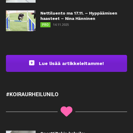
Nettiluento ma 17.11. – Hyppäämisen
haasteet – Nina Hänninen
14.11.2025
PRO
Lue lisää artikkeleitamme!
#KOIRAURHEILUNILO