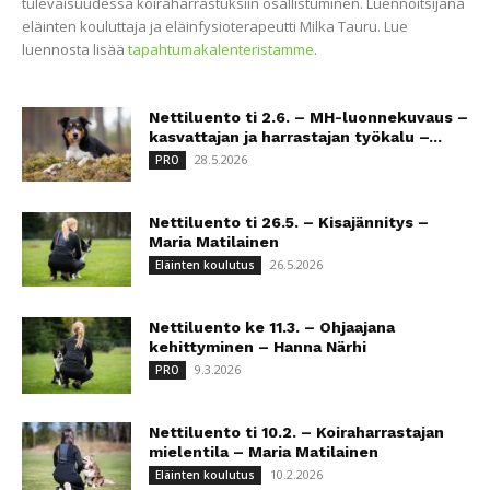
tulevaisuudessa koiraharrastuksiin osallistuminen. Luennoitsijana
eläinten kouluttaja ja eläinfysioterapeutti Milka Tauru. Lue
luennosta lisää
tapahtumakalenteristamme
.
Nettiluento ti 2.6. – MH-luonnekuvaus –
kasvattajan ja harrastajan työkalu –...
28.5.2026
PRO
Nettiluento ti 26.5. – Kisajännitys –
Maria Matilainen
26.5.2026
Eläinten koulutus
Nettiluento ke 11.3. – Ohjaajana
kehittyminen – Hanna Närhi
9.3.2026
PRO
Nettiluento ti 10.2. – Koiraharrastajan
mielentila – Maria Matilainen
10.2.2026
Eläinten koulutus