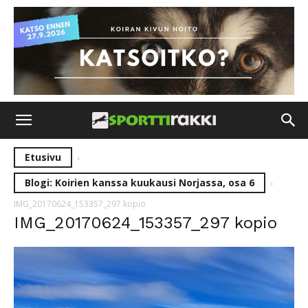
Etusivu
Blogi: Koirien kanssa kuukausi Norjassa, osa 6
IMG_20170624_153357_297 kopio
IMG_20170624_153357_297 kopio