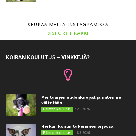
SEURAA MEITÄ INSTAGRAMISSA
@SPORTTIRAKKI
KOIRAN KOULUTUS – VINKKEJÄ?
Pentuarjen sudenkuopat ja miten ne
vältetään
12.5.2026
Eläinten koulutus
Herkän koiran tukeminen arjessa
18.3.2026
Eläinten koulutus