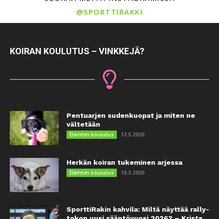
@SPORTTIRAKKI
KOIRAN KOULUTUS – VINKKEJÄ?
Pentuarjen sudenkuopat ja miten ne
vältetään
12.5.2026
Eläinten koulutus
Herkän koiran tukeminen arjessa
18.3.2026
Eläinten koulutus
SporttiRakin kahvila: Miltä näyttää rally-
tokon uusi sääntövuosi 2026? – Krista