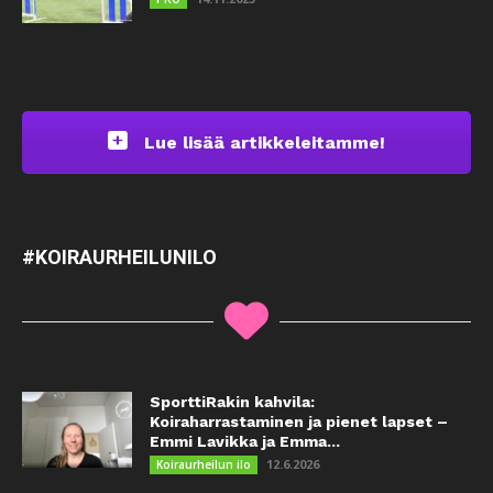
Lue lisää artikkeleitamme!
#KOIRAURHEILUNILO
SporttiRakin kahvila:
Koiraharrastaminen ja pienet lapset –
Emmi Lavikka ja Emma...
12.6.2026
Koiraurheilun ilo