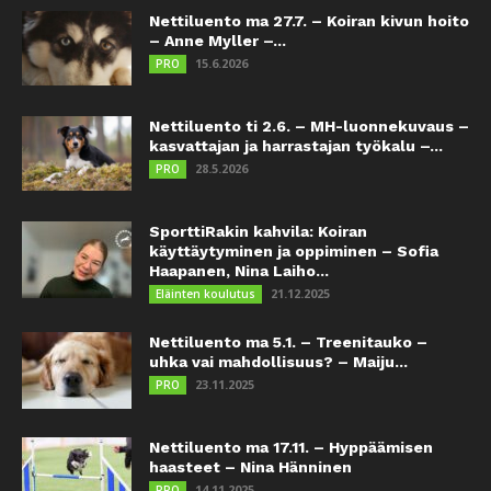
Nettiluento ma 27.7. – Koiran kivun hoito
– Anne Myller –...
15.6.2026
PRO
Nettiluento ti 2.6. – MH-luonnekuvaus –
kasvattajan ja harrastajan työkalu –...
28.5.2026
PRO
SporttiRakin kahvila: Koiran
käyttäytyminen ja oppiminen – Sofia
Haapanen, Nina Laiho...
21.12.2025
Eläinten koulutus
Nettiluento ma 5.1. – Treenitauko –
uhka vai mahdollisuus? – Maiju...
23.11.2025
PRO
Nettiluento ma 17.11. – Hyppäämisen
haasteet – Nina Hänninen
14.11.2025
PRO