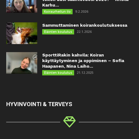
Karhu...
9.2.2026
Koiraurheilun ilo
Sammuttaminen koirankoulutuksessa
22.1.2026
Eläinten koulutus
SporttiRakin kahvila: Koiran
käyttäytyminen ja oppiminen – Sofia
Haapanen, Nina Laiho...
21.12.2025
Eläinten koulutus
HYVINVOINTI & TERVEYS