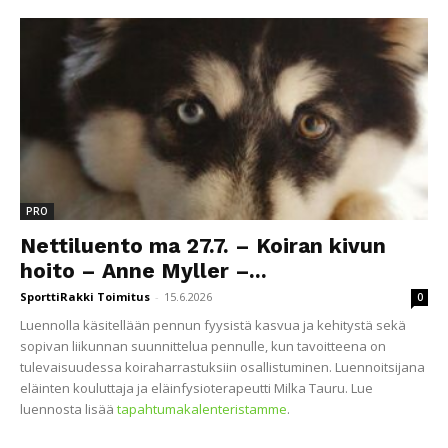
PRO
Nettiluento ma 27.7. – Koiran kivun
hoito – Anne Myller –...
SporttiRakki Toimitus
-
15.6.2026
0
Luennolla käsitellään pennun fyysistä kasvua ja kehitystä sekä
sopivan liikunnan suunnittelua pennulle, kun tavoitteena on
tulevaisuudessa koiraharrastuksiin osallistuminen. Luennoitsijana
eläinten kouluttaja ja eläinfysioterapeutti Milka Tauru. Lue
luennosta lisää
tapahtumakalenteristamme
.