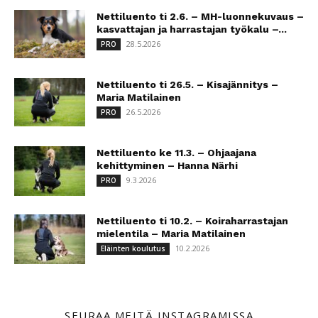
Nettiluento ti 2.6. – MH-luonnekuvaus –
kasvattajan ja harrastajan työkalu –...
28.5.2026
PRO
Nettiluento ti 26.5. – Kisajännitys –
Maria Matilainen
26.5.2026
PRO
Nettiluento ke 11.3. – Ohjaajana
kehittyminen – Hanna Närhi
9.3.2026
PRO
Nettiluento ti 10.2. – Koiraharrastajan
mielentila – Maria Matilainen
10.2.2026
Eläinten koulutus
SEURAA MEITÄ INSTAGRAMISSA