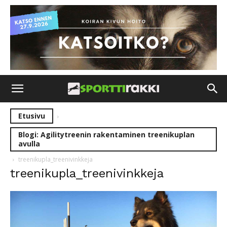
Etusivu
Blogi: Agilitytreenin rakentaminen treenikuplan
avulla
treenikupla_treenivinkkeja
treenikupla_treenivinkkeja