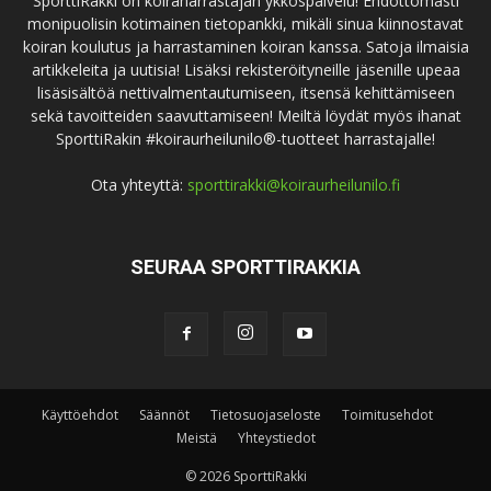
SporttiRakki on koiraharrastajan ykköspalvelu! Ehdottomasti
monipuolisin kotimainen tietopankki, mikäli sinua kiinnostavat
koiran koulutus ja harrastaminen koiran kanssa. Satoja ilmaisia
artikkeleita ja uutisia! Lisäksi rekisteröityneille jäsenille upeaa
lisäsisältöä nettivalmentautumiseen, itsensä kehittämiseen
sekä tavoitteiden saavuttamiseen! Meiltä löydät myös ihanat
SporttiRakin #koiraurheilunilo®-tuotteet harrastajalle!
Ota yhteyttä:
sporttirakki@koiraurheilunilo.fi
SEURAA SPORTTIRAKKIA
Käyttöehdot
Säännöt
Tietosuojaseloste
Toimitusehdot
Meistä
Yhteystiedot
© 2026 SporttiRakki