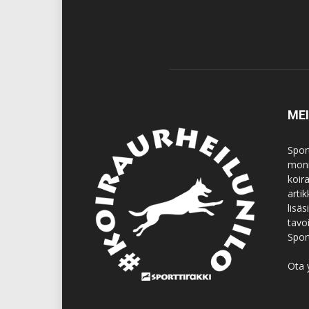
ME
Spor
moni
koir
artik
lisä
tavo
Spor
Ota 