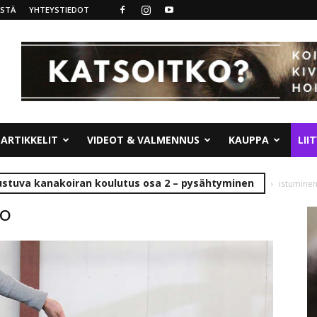
ISTÄ
YHTEYSTIEDOT
ARTIKKELIT
VIDEOT & VALMENNUS
KAUPPA
LII
rustuva kanakoiran koulutus osa 2 – pysähtyminen
istuminen
lo