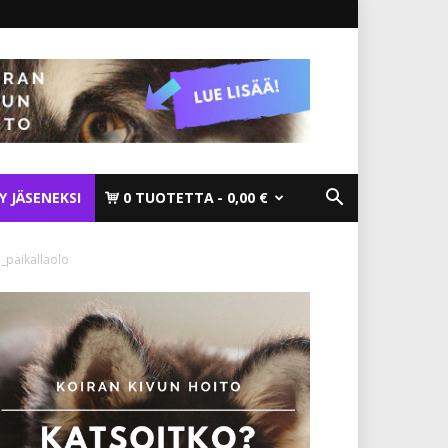
TY JÄSENEKSI
0 TUOTETTA
0,00 €
_paikallaolo