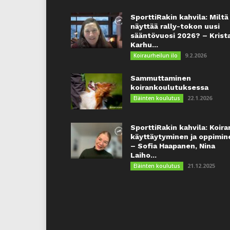
SporttiRakin kahvila: Miltä
näyttää rally-tokon uusi
sääntövuosi 2026? – Krist
Karhu...
9.2.2026
Koiraurheilun ilo
Sammuttaminen
koirankoulutuksessa
22.1.2026
Eläinten koulutus
SporttiRakin kahvila: Koira
käyttäytyminen ja oppimin
– Sofia Haapanen, Nina
Laiho...
21.12.2025
Eläinten koulutus