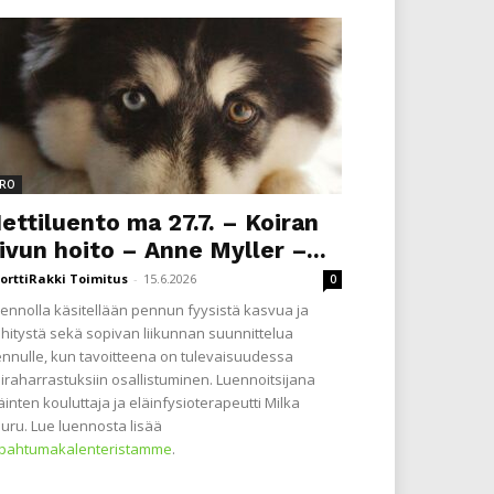
RO
ettiluento ma 27.7. – Koiran
ivun hoito – Anne Myller –...
orttiRakki Toimitus
-
15.6.2026
0
ennolla käsitellään pennun fyysistä kasvua ja
hitystä sekä sopivan liikunnan suunnittelua
nnulle, kun tavoitteena on tulevaisuudessa
iraharrastuksiin osallistuminen. Luennoitsijana
äinten kouluttaja ja eläinfysioterapeutti Milka
uru. Lue luennosta lisää
apahtumakalenteristamme
.