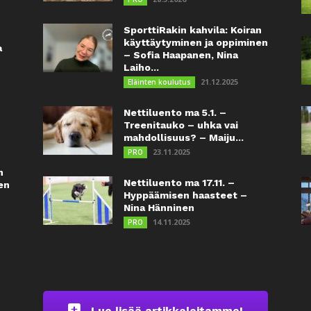
SporttiRakin kahvila: Koiran
käyttäytyminen ja oppiminen
a
– Sofia Haapanen, Nina
Laiho...
21.12.2025
Eläinten koulutus
Nettiluento ma 5.1. –
Treenitauko – uhka vai
mahdollisuus? – Maiju...
23.11.2025
PRO
n
Nettiluento ma 17.11. –
en
Hyppäämisen haasteet –
Nina Hänninen
14.11.2025
PRO
Lue lisää artikkeleitamme!