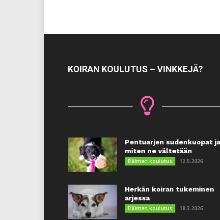
KOIRAN KOULUTUS – VINKKEJÄ?
Pentuarjen sudenkuopat j
miten ne vältetään
12.5.2026
Eläinten koulutus
Herkän koiran tukeminen
arjessa
18.3.2026
Eläinten koulutus