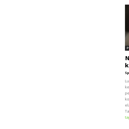
P
N
k
Sp
Lu
ke
pe
ko
el
Ta
t