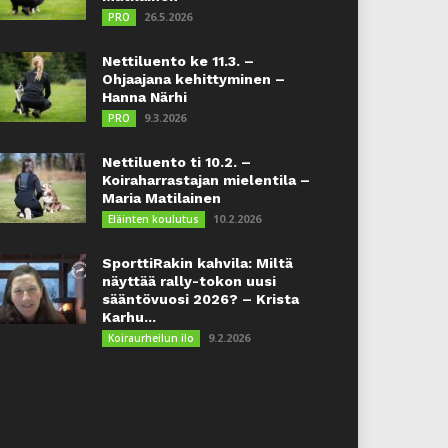
26.5.2026
PRO
Nettiluento ke 11.3. –
Ohjaajana kehittyminen –
Hanna Närhi
9.3.2026
PRO
Nettiluento ti 10.2. –
Koiraharrastajan mielentila –
Maria Matilainen
10.2.2026
Eläinten koulutus
SporttiRakin kahvila: Miltä
näyttää rally-tokon uusi
sääntövuosi 2026? – Krista
Karhu...
9.2.2026
Koiraurheilun ilo