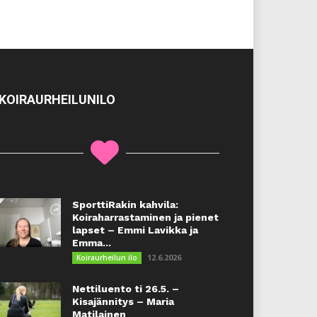
KOIRAURHEILUNILO
SporttiRakin kahvila:
Koiraharrastaminen ja pienet
lapset – Emmi Lavikka ja
Emma...
12.6.2026
Koiraurheilun ilo
Nettiluento ti 26.5. –
Kisajännitys – Maria
Matilainen