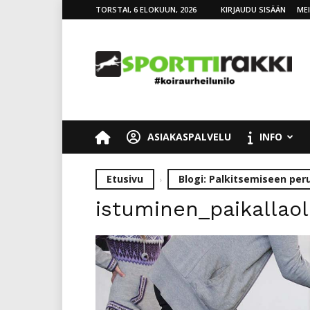
TORSTAI, 6 ELOKUUN, 2026
KIRJAUDU SISÄÄN
ME
SporttiRakki
ASIAKASPALVELU
INFO
Etusivu
Blogi: Palkitsemiseen pe
istuminen_paikallao