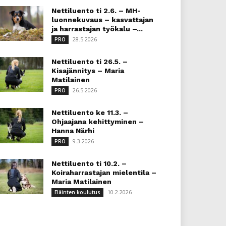
Nettiluento ti 2.6. – MH-
luonnekuvaus – kasvattajan
ja harrastajan työkalu –...
28.5.2026
PRO
Nettiluento ti 26.5. –
Kisajännitys – Maria
Matilainen
26.5.2026
PRO
Nettiluento ke 11.3. –
Ohjaajana kehittyminen –
Hanna Närhi
9.3.2026
PRO
Nettiluento ti 10.2. –
Koiraharrastajan mielentila –
Maria Matilainen
10.2.2026
Eläinten koulutus