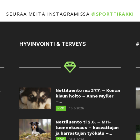
SEURAA MEITÄ INSTAGRAMISSA
@SPORTTIRAKKI
HYVINVOINTI & TERVEYS
#
a
Nettiluento ma 27.7. – Koiran
kivun hoito – Anne Myller
–...
15.6.2026
PRO
Nettiluento ti 2.6. – MH-
luonnekuvaus – kasvattajan
ja harrastajan työkalu –...
28.5.2026
PRO