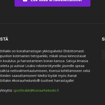
ISTÄ
S
ttiRakki on koiraharrastajan ykköspalvelu! Ehdottomasti
puolisin kotimainen tietopankki, mikäli sinua kiinnostavat
an koulutus ja harrastaminen koiran kanssa. Satoja ilmaisia
keleita ja uutisia! Lisäksi rekisteröityneille jäsenille upeaa
sisältöä nettivalmentautumiseen, itsensä kehittämiseen sekä
itteiden saavuttamiseen! Meiltä löydät myös ihanat
ttiRakin #koiraurheilunilo®-tuotteet harrastajalle!
yhteyttä:
sporttirakki@koiraurheilunilo.fi