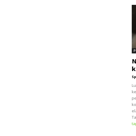
P
N
k
Sp
Lu
ke
pe
ko
el
Ta
t