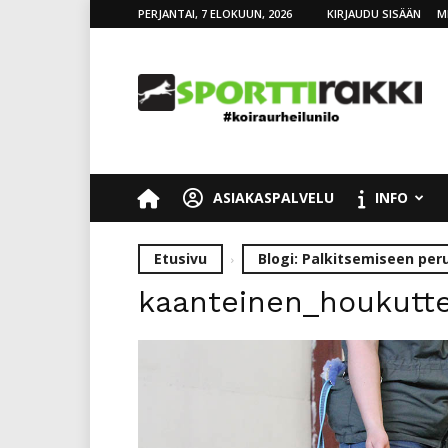
PERJANTAI, 7 ELOKUUN, 2026
KIRJAUDU SISÄÄN
M
SporttiRakki
ASIAKASPALVELU
INFO
Etusivu
Blogi: Palkitsemiseen pe
kaanteinen_houkutt