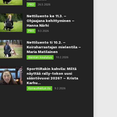
26.5.2026
PRO
Nettiluento ke 11.3. –
Ohjaajana kehittyminen –
Hanna Närhi
9.3.2026
PRO
Nettiluento ti 10.2. –
Koiraharrastajan mielentila –
Maria Matilainen
10.2.2026
Eläinten koulutus
SporttiRakin kahvila: Miltä
näyttää rally-tokon uusi
sääntövuosi 2026? – Krista
Karhu...
9.2.2026
Koiraurheilun ilo