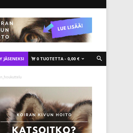
TY JÄSENEKSI
0 TUOTETTA
0,00 €
en_houkuttelu