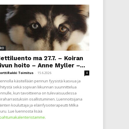
RO
ettiluento ma 27.7. – Koiran
ivun hoito – Anne Myller –...
orttiRakki Toimitus
-
15.6.2026
0
ennolla käsitellään pennun fyysistä kasvua ja
hitystä sekä sopivan liikunnan suunnittelua
nnulle, kun tavoitteena on tulevaisuudessa
iraharrastuksiin osallistuminen. Luennoitsijana
äinten kouluttaja ja eläinfysioterapeutti Milka
uru. Lue luennosta lisää
apahtumakalenteristamme
.