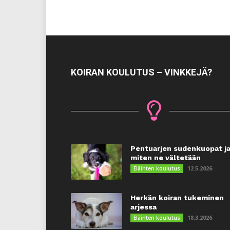
KOIRAN KOULUTUS – VINKKEJÄ?
Pentuarjen sudenkuopat j
miten ne vältetään
12.5.2026
Eläinten koulutus
Herkän koiran tukeminen
arjessa
18.3.2026
Eläinten koulutus