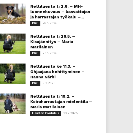
Nettiluento ti 2.6. – MH-
luonnekuvaus – kasvattajan
ja harrastajan työkalu –...
28.5.2026
PRO
Nettiluento ti 26.5. –
Kisajännitys – Maria
Matilainen
26.5.2026
PRO
Nettiluento ke 11.3. –
Ohjaajana kehittyminen –
Hanna Närhi
9.3.2026
PRO
Nettiluento ti 10.2. –
Koiraharrastajan mielentila –
Maria Matilainen
10.2.2026
Eläinten koulutus