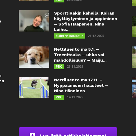
SporttiRakin kahvila: Koiran
käyttäytyminen ja oppiminen
a
– Sofia Haapanen, Nina
Laiho...
21.12.2025
Eläinten koulutus
Nettiluento ma 5.1. –
Treenitauko – uhka vai
mahdollisuus? – Maiju...
23.11.2025
PRO
n
Nettiluento ma 17.11. –
en
Hyppäämisen haasteet –
Nina Hänninen
14.11.2025
PRO
Lue lisää artikkeleitamme!