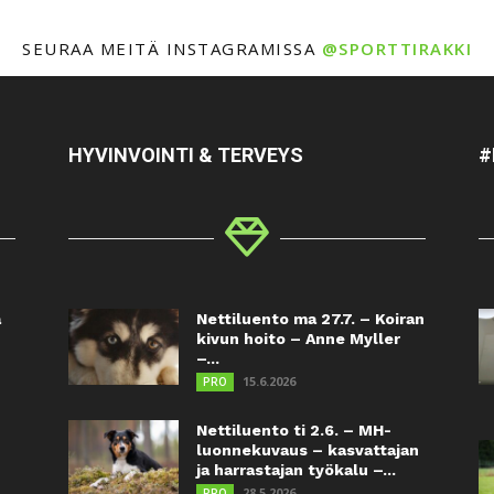
SEURAA MEITÄ INSTAGRAMISSA
@SPORTTIRAKKI
HYVINVOINTI & TERVEYS
#
a
Nettiluento ma 27.7. – Koiran
kivun hoito – Anne Myller
–...
15.6.2026
PRO
Nettiluento ti 2.6. – MH-
luonnekuvaus – kasvattajan
ja harrastajan työkalu –...
28.5.2026
PRO