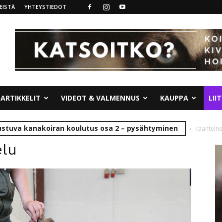
EISTÄ
YHTEYSTIEDOT
ARTIKKELIT
VIDEOT & VALMENNUS
KAUPPA
LII
rustuva kanakoiran koulutus osa 2 – pysähtyminen
kaantein
elu