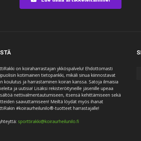
ISTÄ
S
ttiRakki on koiraharrastajan ykköspalvelu! Ehdottomasti
puolisin kotimainen tietopankki, mikäli sinua kiinnostavat
an koulutus ja harrastaminen koiran kanssa. Satoja ilmaisia
keleita ja uutisia! Lisäksi rekisteröityneille jäsenille upeaa
sisältöä nettivalmentautumiseen, itsensä kehittämiseen sekä
itteiden saavuttamiseen! Meiltä löydät myös ihanat
ttiRakin #koiraurheilunilo®-tuotteet harrastajalle!
yhteyttä:
sporttirakki@koiraurheilunilo.fi