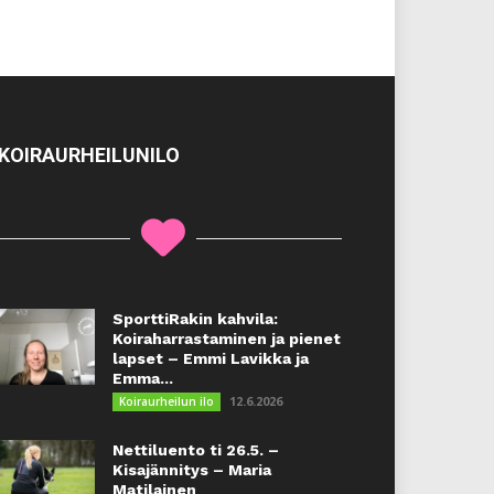
KOIRAURHEILUNILO
SporttiRakin kahvila:
Koiraharrastaminen ja pienet
lapset – Emmi Lavikka ja
Emma...
12.6.2026
Koiraurheilun ilo
Nettiluento ti 26.5. –
Kisajännitys – Maria
Matilainen