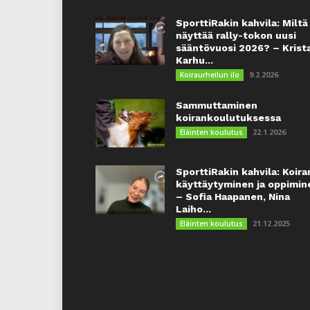
SporttiRakin kahvila: Miltä
näyttää rally-tokon uusi
sääntövuosi 2026? – Krist
Karhu...
9.2.2026
Koiraurheilun ilo
Sammuttaminen
koirankoulutuksessa
22.1.2026
Eläinten koulutus
SporttiRakin kahvila: Koira
käyttäytyminen ja oppimin
– Sofia Haapanen, Nina
Laiho...
21.12.2025
Eläinten koulutus