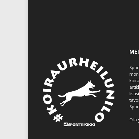
ME
Spor
moni
koir
artik
lisä
tavo
Spor
Ota 