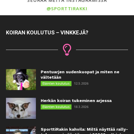
@SPORTTIRAKKI
KOIRAN KOULUTUS – VINKKEJÄ?
Pentuarjen sudenkuopat ja miten ne
vältetään
12.5.2026
Eläinten koulutus
Herkän koiran tukeminen arjessa
18.3.2026
Eläinten koulutus
SporttiRakin kahvila: Miltä näyttää rally-