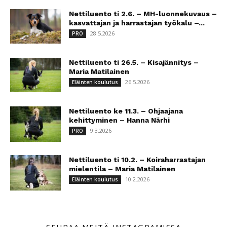
Nettiluento ti 2.6. – MH-luonnekuvaus –
kasvattajan ja harrastajan työkalu –...
28.5.2026
PRO
Nettiluento ti 26.5. – Kisajännitys –
Maria Matilainen
26.5.2026
Eläinten koulutus
Nettiluento ke 11.3. – Ohjaajana
kehittyminen – Hanna Närhi
9.3.2026
PRO
Nettiluento ti 10.2. – Koiraharrastajan
mielentila – Maria Matilainen
10.2.2026
Eläinten koulutus
SEURAA MEITÄ INSTAGRAMISSA