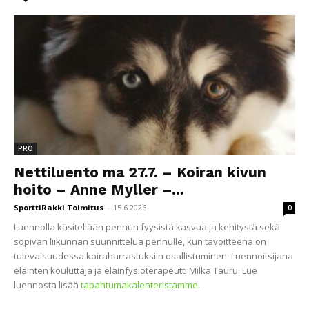
PRO
Nettiluento ma 27.7. – Koiran kivun
hoito – Anne Myller –...
SporttiRakki Toimitus
-
15.6.2026
0
Luennolla käsitellään pennun fyysistä kasvua ja kehitystä sekä
sopivan liikunnan suunnittelua pennulle, kun tavoitteena on
tulevaisuudessa koiraharrastuksiin osallistuminen. Luennoitsijana
eläinten kouluttaja ja eläinfysioterapeutti Milka Tauru. Lue
luennosta lisää
tapahtumakalenteristamme
.