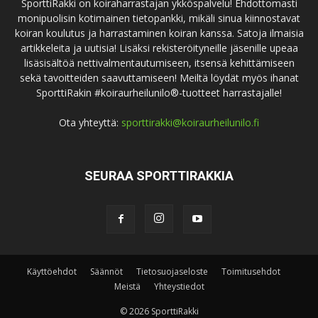
SporttiRakki on koiraharrastajan ykköspalvelu! Ehdottomasti
monipuolisin kotimainen tietopankki, mikäli sinua kiinnostavat
koiran koulutus ja harrastaminen koiran kanssa. Satoja ilmaisia
artikkeleita ja uutisia! Lisäksi rekisteröityneille jäsenille upeaa
lisäsisältöä nettivalmentautumiseen, itsensä kehittämiseen
sekä tavoitteiden saavuttamiseen! Meiltä löydät myös ihanat
SporttiRakin #koiraurheilunilo®-tuotteet harrastajalle!
Ota yhteyttä:
sporttirakki@koiraurheilunilo.fi
SEURAA SPORTTIRAKKIA
Käyttöehdot
Säännöt
Tietosuojaseloste
Toimitusehdot
Meistä
Yhteystiedot
© 2026 SporttiRakki