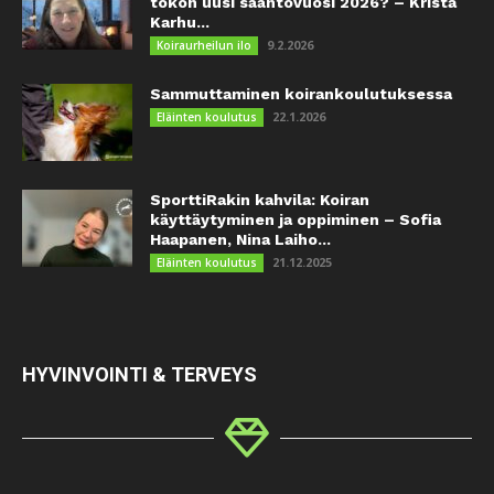
tokon uusi sääntövuosi 2026? – Krista
Karhu...
9.2.2026
Koiraurheilun ilo
Sammuttaminen koirankoulutuksessa
22.1.2026
Eläinten koulutus
SporttiRakin kahvila: Koiran
käyttäytyminen ja oppiminen – Sofia
Haapanen, Nina Laiho...
21.12.2025
Eläinten koulutus
HYVINVOINTI & TERVEYS