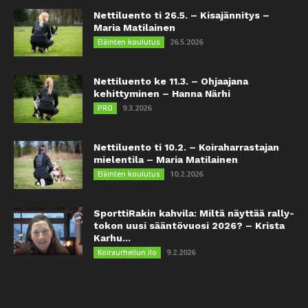
Nettiluento ti 26.5. – Kisajännitys –
Maria Matilainen
26.5.2026
Eläinten koulutus
Nettiluento ke 11.3. – Ohjaajana
kehittyminen – Hanna Närhi
9.3.2026
PRO
Nettiluento ti 10.2. – Koiraharrastajan
mielentila – Maria Matilainen
10.2.2026
Eläinten koulutus
SporttiRakin kahvila: Miltä näyttää rally-
tokon uusi sääntövuosi 2026? – Krista
Karhu...
9.2.2026
Koiraurheilun ilo