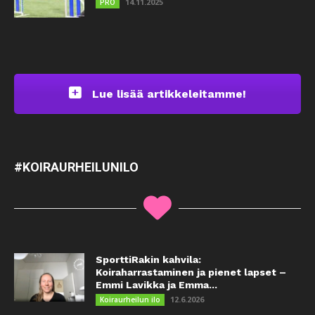
14.11.2025
PRO
Lue lisää artikkeleitamme!
#KOIRAURHEILUNILO
SporttiRakin kahvila:
Koiraharrastaminen ja pienet lapset –
Emmi Lavikka ja Emma...
12.6.2026
Koiraurheilun ilo