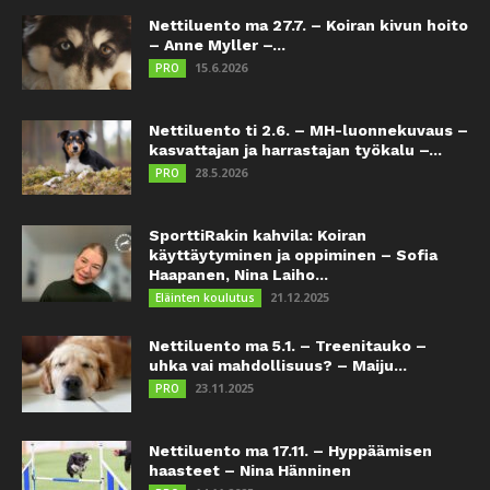
Nettiluento ma 27.7. – Koiran kivun hoito
– Anne Myller –...
15.6.2026
PRO
Nettiluento ti 2.6. – MH-luonnekuvaus –
kasvattajan ja harrastajan työkalu –...
28.5.2026
PRO
SporttiRakin kahvila: Koiran
käyttäytyminen ja oppiminen – Sofia
Haapanen, Nina Laiho...
21.12.2025
Eläinten koulutus
Nettiluento ma 5.1. – Treenitauko –
uhka vai mahdollisuus? – Maiju...
23.11.2025
PRO
Nettiluento ma 17.11. – Hyppäämisen
haasteet – Nina Hänninen