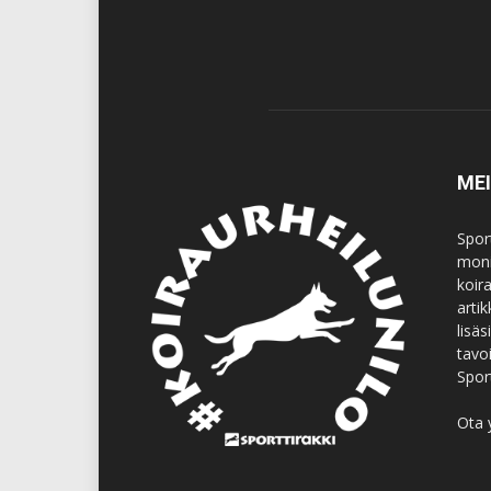
ME
Spor
moni
koir
artik
lisä
tavo
Spor
Ota 