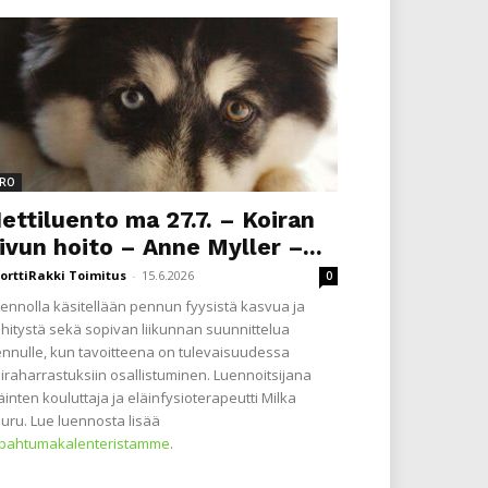
RO
ettiluento ma 27.7. – Koiran
ivun hoito – Anne Myller –...
orttiRakki Toimitus
-
15.6.2026
0
ennolla käsitellään pennun fyysistä kasvua ja
hitystä sekä sopivan liikunnan suunnittelua
nnulle, kun tavoitteena on tulevaisuudessa
iraharrastuksiin osallistuminen. Luennoitsijana
äinten kouluttaja ja eläinfysioterapeutti Milka
uru. Lue luennosta lisää
apahtumakalenteristamme
.