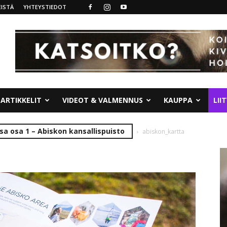
ISTÄ
YHTEYSTIEDOT
ARTIKKELIT
VIDEOT & VALMENNUS
KAUPPA
LII
sa osa 1 – Abiskon kansallispuisto
abiskon_kartta