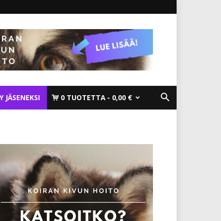
TY JÄSENEKSI
0 TUOTETTA
0,00 €