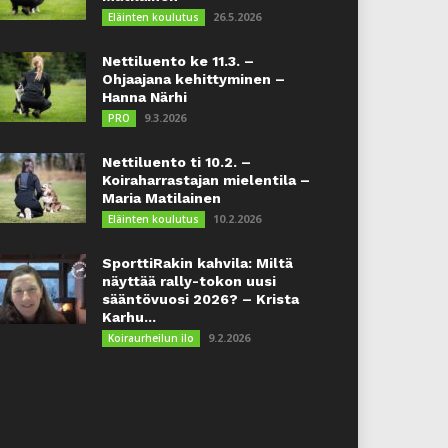
26.5.2026
Eläinten koulutus
Nettiluento ke 11.3. –
Ohjaajana kehittyminen –
Hanna Närhi
9.3.2026
PRO
Nettiluento ti 10.2. –
Koiraharrastajan mielentila –
Maria Matilainen
10.2.2026
Eläinten koulutus
SporttiRakin kahvila: Miltä
näyttää rally-tokon uusi
sääntövuosi 2026? – Krista
Karhu...
9.2.2026
Koiraurheilun ilo