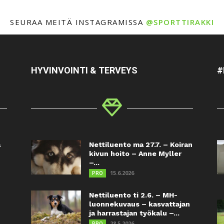
SEURAA MEITÄ INSTAGRAMISSA
@SPORTTIRAKKI
HYVINVOINTI & TERVEYS
#
a
Nettiluento ma 27.7. – Koiran
kivun hoito – Anne Myller
–...
15.6.2026
PRO
Nettiluento ti 2.6. – MH-
luonnekuvaus – kasvattajan
ja harrastajan työkalu –...
28.5.2026
PRO