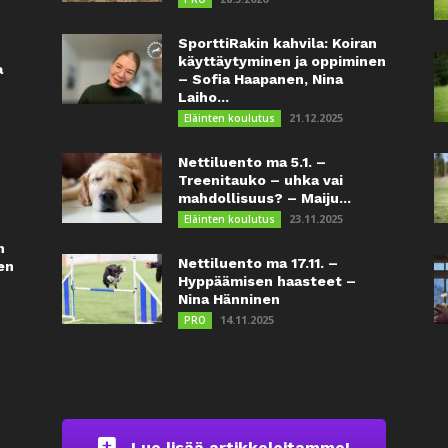
SporttiRakin kahvila: Koiran
käyttäytyminen ja oppiminen
a
– Sofia Haapanen, Nina
Laiho...
21.12.2025
Eläinten koulutus
Nettiluento ma 5.1. –
Treenitauko – uhka vai
mahdollisuus? – Maiju...
23.11.2025
Eläinten koulutus
n
Nettiluento ma 17.11. –
en
Hyppäämisen haasteet –
Nina Hänninen
14.11.2025
PRO
Lue lisää artikkeleitamme!