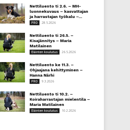
Nettiluento ti 2.6. – MH-
luonnekuvaus – kasvattajan
ja harrastajan työkalu –...
28.5.2026
PRO
Nettiluento ti 26.5. –
Kisajännitys – Maria
Matilainen
26.5.2026
Eläinten koulutus
Nettiluento ke 11.3. –
Ohjaajana kehittyminen –
Hanna Närhi
9.3.2026
PRO
Nettiluento ti 10.2. –
Koiraharrastajan mielentila –
Maria Matilainen
10.2.2026
Eläinten koulutus