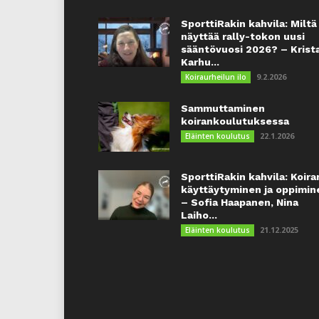
SporttiRakin kahvila: Miltä
näyttää rally-tokon uusi
sääntövuosi 2026? – Krist
Karhu...
9.2.2026
Koiraurheilun ilo
Sammuttaminen
koirankoulutuksessa
22.1.2026
Eläinten koulutus
SporttiRakin kahvila: Koira
käyttäytyminen ja oppimin
– Sofia Haapanen, Nina
Laiho...
21.12.2025
Eläinten koulutus