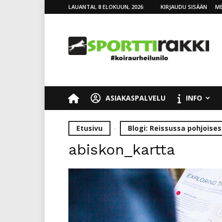
LAUANTAI, 8 ELOKUUN, 2026
KIRJAUDU SISÄÄN
ME
SporttiRakki
ASIAKASPALVELU
INFO
Etusivu
Blogi: Reissussa pohjoises
abiskon_kartta