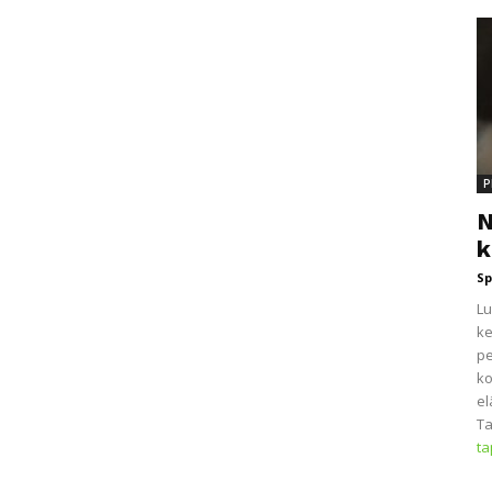
P
N
k
Sp
Lu
ke
pe
ko
el
Ta
t