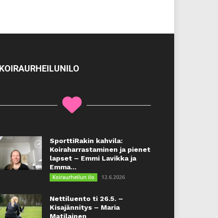
KOIRAURHEILUNILO
SporttiRakin kahvila:
Koiraharrastaminen ja pienet
lapset – Emmi Lavikka ja
Emma...
12.6.2026
Koiraurheilun ilo
Nettiluento ti 26.5. –
Kisajännitys – Maria
Matilainen