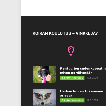
KOIRAN KOULUTUS – VINKKEJÄ?
Pentuarjen sudenkuopat j
miten ne vältetään
12.5.2026
Eläinten koulutus
Herkän koiran tukeminen
arjessa
18.3.2026
Eläinten koulutus