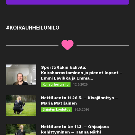
#KOIRAURHEILUNILO
SporttiRakin kahvila:
Koiraharrastaminen ja pienet lapset –
Emmi Lavikka ja Emma...
12.6.2026
Koiraurheilun ilo
Nettiluento ti 26.5. – Kisajännitys –
Maria Matilainen
26.5.2026
Eläinten koulutus
Nettiluento ke 11.3. – Ohjaajana
kehittyminen – Hanna Närhi