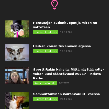
Pentuarjen sudenkuopat ja miten ne
vältetään
12.5.2026
Eläinten koulutus
Herkän koiran tukeminen arjessa
18.3.2026
Eläinten koulutus
SporttiRakin kahvila: Miltä näyttää rally-
tokon uusi sääntövuosi 2026? – Krista
Karhu...
9.2.2026
Koiraurheilun ilo
Sammuttaminen koirankoulutuksessa
22.1.2026
Eläinten koulutus