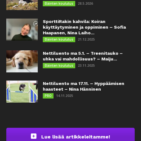
28.5.2026
Eläinten koulutus
SporttiRakin kahvila: Koiran
käyttäytyminen ja oppiminen – Sofia
Haapanen, Nina Laiho...
21.12.2025
Eläinten koulutus
Nettiluento ma 5.1. – Treenitauko –
uhka vai mahdollisuus? – Maiju...
23.11.2025
Eläinten koulutus
Nettiluento ma 17.11. – Hyppäämisen
haasteet – Nina Hänninen
14.11.2025
PRO
Lue lisää artikkeleitamme!