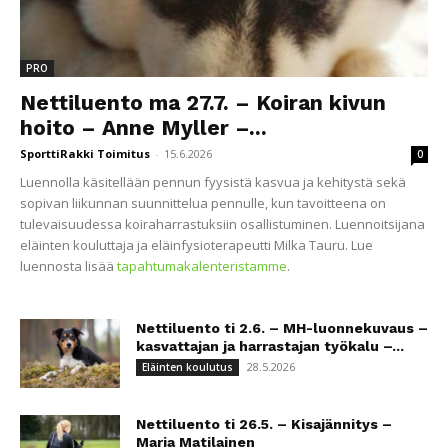
PRO
Nettiluento ma 27.7. – Koiran kivun
hoito – Anne Myller –...
SporttiRakki Toimitus
-
15.6.2026
0
Luennolla käsitellään pennun fyysistä kasvua ja kehitystä sekä
sopivan liikunnan suunnittelua pennulle, kun tavoitteena on
tulevaisuudessa koiraharrastuksiin osallistuminen. Luennoitsijana
eläinten kouluttaja ja eläinfysioterapeutti Milka Tauru. Lue
luennosta lisää
tapahtumakalenteristamme
.
Nettiluento ti 2.6. – MH-luonnekuvaus –
kasvattajan ja harrastajan työkalu –...
28.5.2026
Eläinten koulutus
Nettiluento ti 26.5. – Kisajännitys –
Maria Matilainen