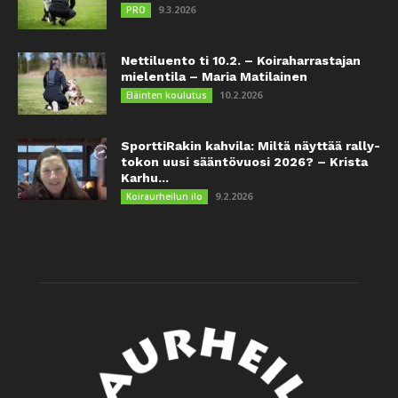
9.3.2026
PRO
Nettiluento ti 10.2. – Koiraharrastajan
mielentila – Maria Matilainen
10.2.2026
Eläinten koulutus
SporttiRakin kahvila: Miltä näyttää rally-
tokon uusi sääntövuosi 2026? – Krista
Karhu...
9.2.2026
Koiraurheilun ilo