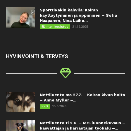
SporttiRakin kahvila: Koiran
käyttäytyminen ja oppiminen – Sofia
Haapanen, Nina Laiho...
21.12.2025
Eläinten koulutus
HYVINVOINTI & TERVEYS
Nettiluento ma 27.7. – Koiran kivun hoito
– Anne Myller –...
15.6.2026
PRO
Nettiluento ti 2.6. – MH-luonnekuvaus –
kasvattajan ja harrastajan työkalu –...