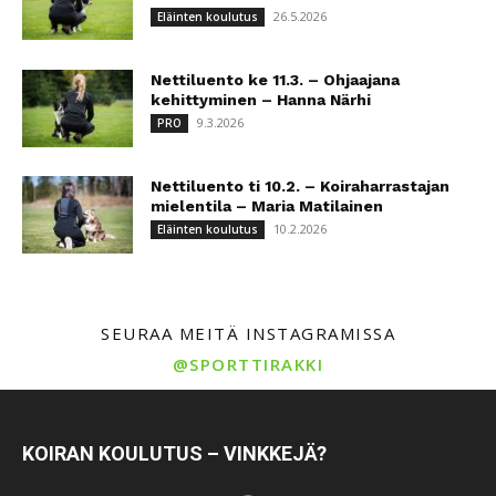
26.5.2026
Eläinten koulutus
Nettiluento ke 11.3. – Ohjaajana
kehittyminen – Hanna Närhi
9.3.2026
PRO
Nettiluento ti 10.2. – Koiraharrastajan
mielentila – Maria Matilainen
10.2.2026
Eläinten koulutus
SEURAA MEITÄ INSTAGRAMISSA
@SPORTTIRAKKI
KOIRAN KOULUTUS – VINKKEJÄ?