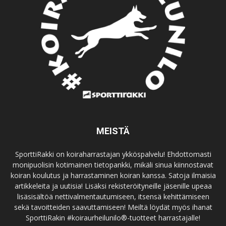
MEISTÄ
SporttiRakki on koiraharrastajan ykköspalvelu! Ehdottomasti
monipuolisin kotimainen tietopankki, mikäli sinua kiinnostavat
koiran koulutus ja harrastaminen koiran kanssa. Satoja ilmaisia
artikkeleita ja uutisia! Lisäksi rekisteröityneille jäsenille upeaa
lisäsisältöä nettivalmentautumiseen, itsensä kehittämiseen
sekä tavoitteiden saavuttamiseen! Meiltä löydät myös ihanat
SporttiRakin #koiraurheilunilo®-tuotteet harrastajalle!