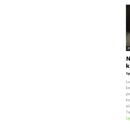
P
N
k
Sp
Lu
ke
pe
ko
el
Ta
t