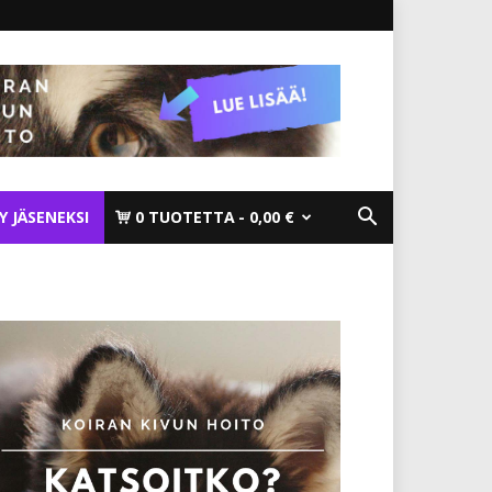
TY JÄSENEKSI
0 TUOTETTA
0,00 €