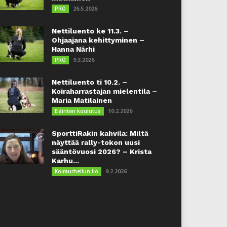
26.5.2026
PRO
Nettiluento ke 11.3. –
Ohjaajana kehittyminen –
Hanna Närhi
9.3.2026
PRO
Nettiluento ti 10.2. –
Koiraharrastajan mielentila –
Maria Matilainen
10.2.2026
Eläinten koulutus
SporttiRakin kahvila: Miltä
näyttää rally-tokon uusi
sääntövuosi 2026? – Krista
Karhu...
9.2.2026
Koiraurheilun ilo