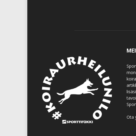
ME
Spor
moni
koir
artik
lisä
tavo
Spor
Ota 