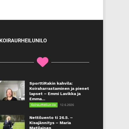
KOIRAURHEILUNILO
SporttiRakin kahvila:
Koiraharrastaminen ja pienet
lapset – Emmi Lavikka ja
Emma...
12.6.2026
Koiraurheilun ilo
Nettiluento ti 26.5. –
Kisajännitys – Maria
Matilainen