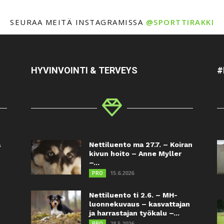
SEURAA MEITÄ INSTAGRAMISSA
@SPORTTIRAKKI
HYVINVOINTI & TERVEYS
#
a
Nettiluento ma 27.7. – Koiran
kivun hoito – Anne Myller
–...
15.6.2026
PRO
Nettiluento ti 2.6. – MH-
luonnekuvaus – kasvattajan
ja harrastajan työkalu –...
28.5.2026
PRO