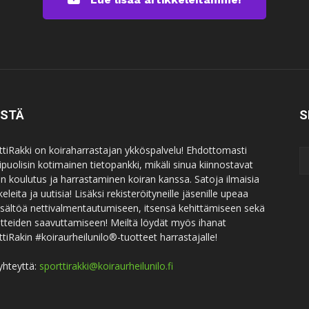
ISTÄ
S
ttiRakki on koiraharrastajan ykköspalvelu! Ehdottomasti
puolisin kotimainen tietopankki, mikäli sinua kiinnostavat
an koulutus ja harrastaminen koiran kanssa. Satoja ilmaisia
keleita ja uutisia! Lisäksi rekisteröityneille jäsenille upeaa
sisältöä nettivalmentautumiseen, itsensä kehittämiseen sekä
itteiden saavuttamiseen! Meiltä löydät myös ihanat
ttiRakin #koiraurheilunilo®-tuotteet harrastajalle!
yhteyttä:
sporttirakki@koiraurheilunilo.fi