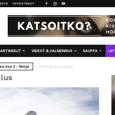
EISTÄ
YHTEYSTIEDOT
ARTIKKELIT
VIDEOT & VALMENNUS
KAUPPA
LII
sa osa 2 – Norja
lofooteilla_koira_vaellus
llus