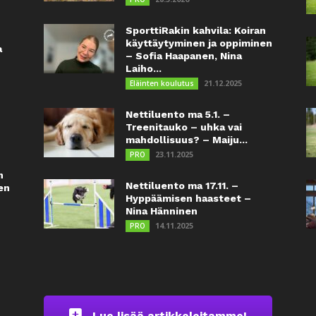
SporttiRakin kahvila: Koiran
käyttäytyminen ja oppiminen
a
– Sofia Haapanen, Nina
Laiho...
21.12.2025
Eläinten koulutus
Nettiluento ma 5.1. –
Treenitauko – uhka vai
mahdollisuus? – Maiju...
23.11.2025
PRO
n
Nettiluento ma 17.11. –
en
Hyppäämisen haasteet –
Nina Hänninen
14.11.2025
PRO
Lue lisää artikkeleitamme!