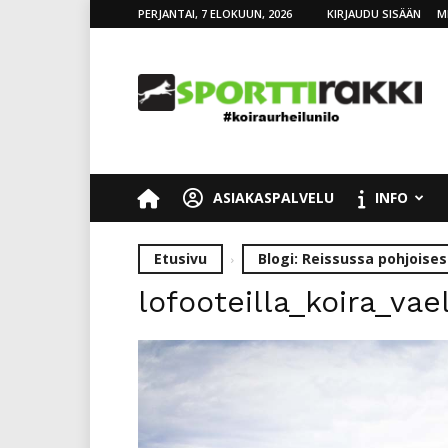
PERJANTAI, 7 ELOKUUN, 2026
KIRJAUDU SISÄÄN
M
SporttiRakki
ASIAKASPALVELU
INFO
Etusivu
Blogi: Reissussa pohjoises
lofooteilla_koira_vae