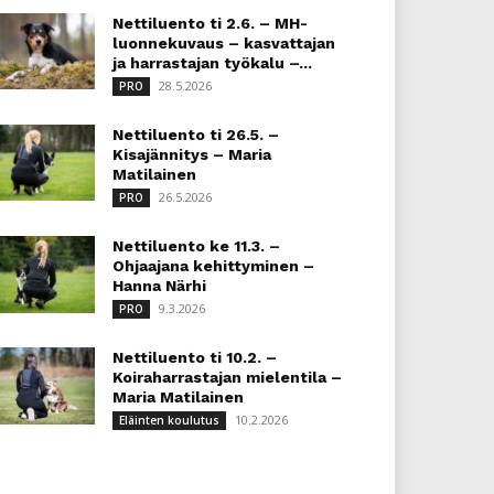
Nettiluento ti 2.6. – MH-
luonnekuvaus – kasvattajan
ja harrastajan työkalu –...
28.5.2026
PRO
Nettiluento ti 26.5. –
Kisajännitys – Maria
Matilainen
26.5.2026
PRO
Nettiluento ke 11.3. –
Ohjaajana kehittyminen –
Hanna Närhi
9.3.2026
PRO
Nettiluento ti 10.2. –
Koiraharrastajan mielentila –
Maria Matilainen
10.2.2026
Eläinten koulutus