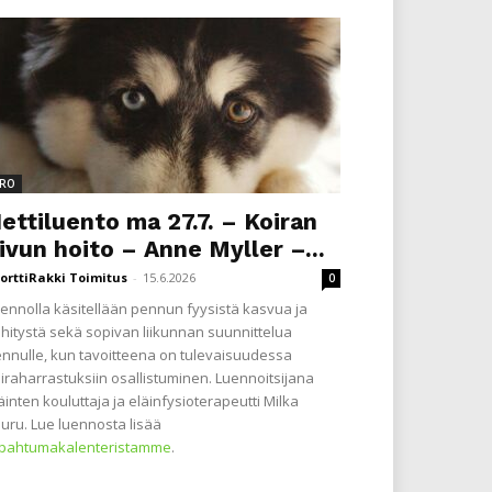
RO
ettiluento ma 27.7. – Koiran
ivun hoito – Anne Myller –...
orttiRakki Toimitus
-
15.6.2026
0
ennolla käsitellään pennun fyysistä kasvua ja
hitystä sekä sopivan liikunnan suunnittelua
nnulle, kun tavoitteena on tulevaisuudessa
iraharrastuksiin osallistuminen. Luennoitsijana
äinten kouluttaja ja eläinfysioterapeutti Milka
uru. Lue luennosta lisää
apahtumakalenteristamme
.