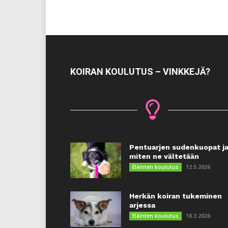
KOIRAN KOULUTUS – VINKKEJÄ?
Pentuarjen sudenkuopat j
miten ne vältetään
12.5.2026
Eläinten koulutus
Herkän koiran tukeminen
arjessa
18.3.2026
Eläinten koulutus