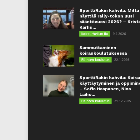
SporttiRakin kahvila: Miltä
näyttää rally-tokon uusi
sääntövuosi 2026? – Krist
Karhu...
9.2.2026
Koiraurheilun ilo
Sammuttaminen
koirankoulutuksessa
22.1.2026
Eläinten koulutus
SporttiRakin kahvila: Koira
käyttäytyminen ja oppimin
– Sofia Haapanen, Nina
Laiho...
21.12.2025
Eläinten koulutus