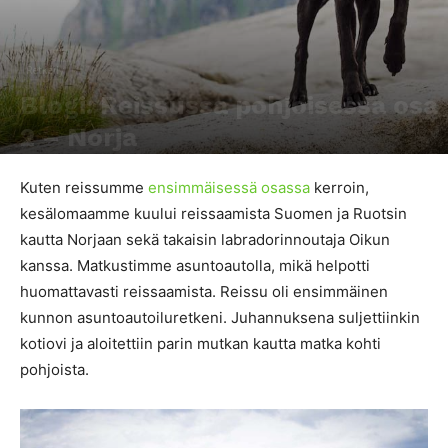
Retkeily
Blogi: Reissussa pohjoisessa osa
2 – Norja
Kirjoittaja
Tiina Jurvakainen
-
25.7.2017
3434
0
Kuten reissumme
ensimmäisessä osassa
kerroin,
kesälomaamme kuului reissaamista Suomen ja Ruotsin
kautta Norjaan sekä takaisin labradorinnoutaja Oikun
kanssa. Matkustimme asuntoautolla, mikä helpotti
huomattavasti reissaamista. Reissu oli ensimmäinen
kunnon asuntoautoiluretkeni. Juhannuksena suljettiinkin
kotiovi ja aloitettiin parin mutkan kautta matka kohti
pohjoista.