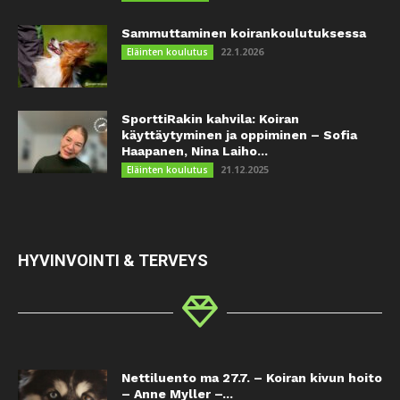
Sammuttaminen koirankoulutuksessa
22.1.2026
Eläinten koulutus
SporttiRakin kahvila: Koiran
käyttäytyminen ja oppiminen – Sofia
Haapanen, Nina Laiho...
21.12.2025
Eläinten koulutus
HYVINVOINTI & TERVEYS
Nettiluento ma 27.7. – Koiran kivun hoito
– Anne Myller –...