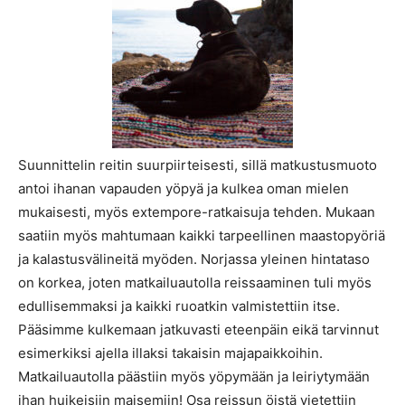
Suunnittelin reitin suurpiirteisesti, sillä matkustusmuoto
antoi ihanan vapauden yöpyä ja kulkea oman mielen
mukaisesti, myös extempore-ratkaisuja tehden. Mukaan
saatiin myös mahtumaan kaikki tarpeellinen maastopyöriä
ja kalastusvälineitä myöden. Norjassa yleinen hintataso
on korkea, joten matkailuautolla reissaaminen tuli myös
edullisemmaksi ja kaikki ruoatkin valmistettiin itse.
Pääsimme kulkemaan jatkuvasti eteenpäin eikä tarvinnut
esimerkiksi ajella illaksi takaisin majapaikkoihin.
Matkailuautolla päästiin myös yöpymään ja leiriytymään
ihan huikeisiin maisemiin! Osa reissun öistä vietettiin