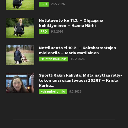
26.5.2026
PRO
Nettiluento ke 11.3. – Ohjaajana
kehittyminen – Hanna Närhi
9.3.2026
PRO
Nettiluento ti 10.2. – Koiraharrastajan
mielentila – Maria Matilainen
10.2.2026
Eläinten koulutus
SporttiRakin kahvila: Miltä näyttää rally-
tokon uusi sääntövuosi 2026? – Krista
Karhu...
9.2.2026
Koiraurheilun ilo