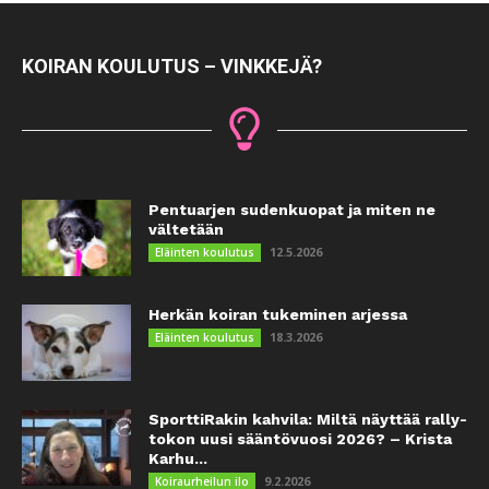
KOIRAN KOULUTUS – VINKKEJÄ?
Pentuarjen sudenkuopat ja miten ne
vältetään
12.5.2026
Eläinten koulutus
Herkän koiran tukeminen arjessa
18.3.2026
Eläinten koulutus
SporttiRakin kahvila: Miltä näyttää rally-
tokon uusi sääntövuosi 2026? – Krista
Karhu...
9.2.2026
Koiraurheilun ilo