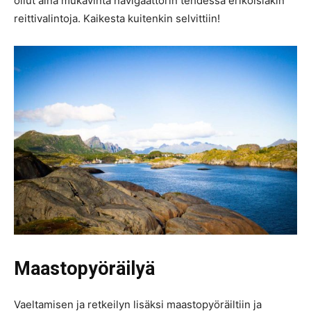
ollut aina mukavinta navigaattorin tehdessä erikoisiakin
reittivalintoja. Kaikesta kuitenkin selvittiin!
Maastopyöräilyä
Vaeltamisen ja retkeilyn lisäksi maastopyöräiltiin ja