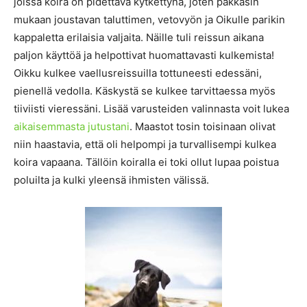
joissa koira on pidettävä kytkettynä, joten pakkasin
mukaan joustavan taluttimen, vetovyön ja Oikulle parikin
kappaletta erilaisia valjaita. Näille tuli reissun aikana
paljon käyttöä ja helpottivat huomattavasti kulkemista!
Oikku kulkee vaellusreissuilla tottuneesti edessäni,
pienellä vedolla. Käskystä se kulkee tarvittaessa myös
tiiviisti vieressäni. Lisää varusteiden valinnasta voit lukea
aikaisemmasta jutustani
. Maastot tosin toisinaan olivat
niin haastavia, että oli helpompi ja turvallisempi kulkea
koira vapaana. Tällöin koiralla ei toki ollut lupaa poistua
poluilta ja kulki yleensä ihmisten välissä.