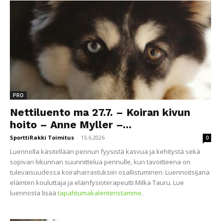
PRO
Nettiluento ma 27.7. – Koiran kivun
hoito – Anne Myller –...
SporttiRakki Toimitus
-
15.6.2026
0
Luennolla käsitellään pennun fyysistä kasvua ja kehitystä sekä
sopivan liikunnan suunnittelua pennulle, kun tavoitteena on
tulevaisuudessa koiraharrastuksiin osallistuminen. Luennoitsijana
eläinten kouluttaja ja eläinfysioterapeutti Milka Tauru. Lue
luennosta lisää
tapahtumakalenteristamme
.