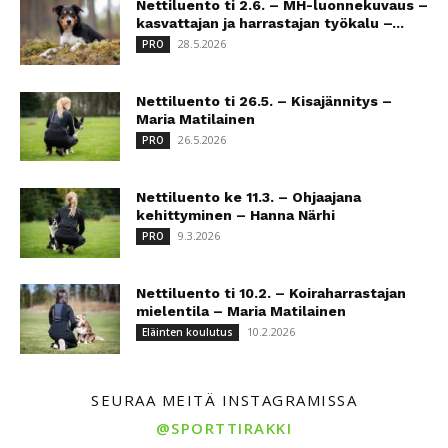
Nettiluento ti 2.6. – MH-luonnekuvaus –
kasvattajan ja harrastajan työkalu –...
28.5.2026
PRO
Nettiluento ti 26.5. – Kisajännitys –
Maria Matilainen
26.5.2026
PRO
Nettiluento ke 11.3. – Ohjaajana
kehittyminen – Hanna Närhi
9.3.2026
PRO
Nettiluento ti 10.2. – Koiraharrastajan
mielentila – Maria Matilainen
10.2.2026
Eläinten koulutus
SEURAA MEITÄ INSTAGRAMISSA
@SPORTTIRAKKI