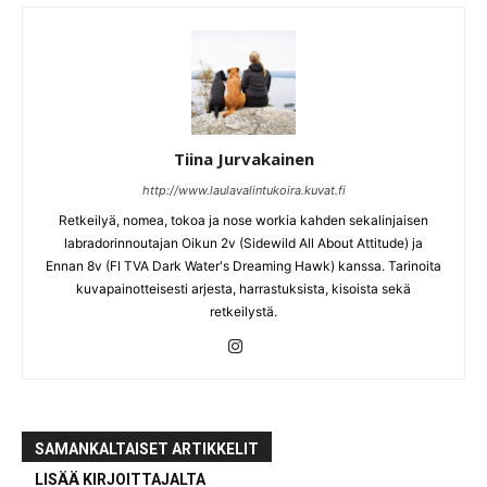
Tiina Jurvakainen
http://www.laulavalintukoira.kuvat.fi
Retkeilyä, nomea, tokoa ja nose workia kahden sekalinjaisen
labradorinnoutajan Oikun 2v (Sidewild All About Attitude) ja
Ennan 8v (FI TVA Dark Water's Dreaming Hawk) kanssa. Tarinoita
kuvapainotteisesti arjesta, harrastuksista, kisoista sekä
retkeilystä.
SAMANKALTAISET ARTIKKELIT
LISÄÄ KIRJOITTAJALTA