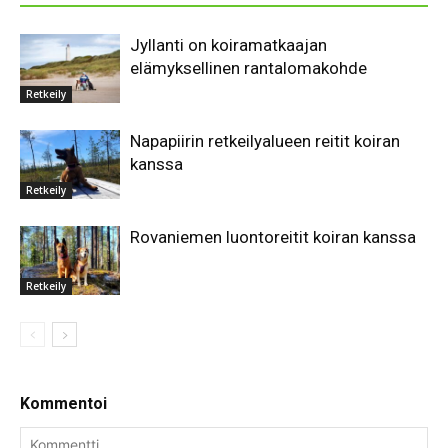
Jyllanti on koiramatkaajan
elämyksellinen rantalomakohde
Retkeily
Napapiirin retkeilyalueen reitit koiran
kanssa
Retkeily
Rovaniemen luontoreitit koiran kanssa
Retkeily
Kommentoi