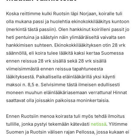
Koska reittimme kulki Ruotsin läpi Norjaan, koiralle tuli
olla mukana passi ja huolehtia ekinokokkilääkitys kuntoon
(merkintä tästä passiin). Olen hankkinut koirilleni passit jo
heti pentuina ja säästyin näin ylimääräiseltä vaivalta sen
hankkimisen suhteen. Ekinokokkilääkityksen otin 28 vrk
säännöllä, eli koira tulee lääkitä kaksi kertaa Suomessa
ennen reissua 28 vrk sisällä sekä 28 vrk sisällä
viimeisimmästä ennen reissua tapahtuneesta
lääkityksestä. Paikallisella eläinlääkärillä yksi käynti
maksoi n. 8,5 e. Selvisimme tästä ilmeisen edullisesti
moneen muuhun eläinlääkäriasemaan verrattuna! Hinnat
saattavat olla joissakin paikoissa moninkertaisia.
Ennen Ruotsiin menoa koirasta tuli myös tehdä ilmoitus
tullille, jonka pystyi tekemään kätevästi
netissä
. Ylitimme
Suomen ja Ruotsin välisen rajan Pellossa, jossa kukaan ei