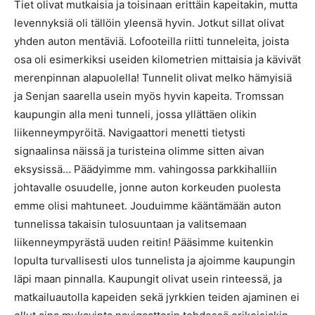
Tiet olivat mutkaisia ja toisinaan erittäin kapeitakin, mutta
levennyksiä oli tällöin yleensä hyvin. Jotkut sillat olivat
yhden auton mentäviä. Lofooteilla riitti tunneleita, joista
osa oli esimerkiksi useiden kilometrien mittaisia ja kävivät
merenpinnan alapuolella! Tunnelit olivat melko hämyisiä
ja Senjan saarella usein myös hyvin kapeita. Tromssan
kaupungin alla meni tunneli, jossa yllättäen olikin
liikenneympyröitä. Navigaattori menetti tietysti
signaalinsa näissä ja turisteina olimme sitten aivan
eksysissä… Päädyimme mm. vahingossa parkkihalliin
johtavalle osuudelle, jonne auton korkeuden puolesta
emme olisi mahtuneet. Jouduimme kääntämään auton
tunnelissa takaisin tulosuuntaan ja valitsemaan
liikenneympyrästä uuden reitin! Pääsimme kuitenkin
lopulta turvallisesti ulos tunnelista ja ajoimme kaupungin
läpi maan pinnalla. Kaupungit olivat usein rinteessä, ja
matkailuautolla kapeiden sekä jyrkkien teiden ajaminen ei