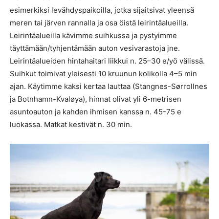
esimerkiksi levähdyspaikoilla, jotka sijaitsivat yleensä
meren tai järven rannalla ja osa öistä leirintäalueilla.
Leirintäalueilla kävimme suihkussa ja pystyimme
täyttämään/tyhjentämään auton vesivarastoja jne.
Leirintäalueiden hintahaitari liikkui n. 25–30 e/yö välissä.
Suihkut toimivat yleisesti 10 kruunun kolikolla 4–5 min
ajan. Käytimme kaksi kertaa lauttaa (Stangnes-Sørrollnes
ja Botnhamn-Kvaløya), hinnat olivat yli 6-metrisen
asuntoauton ja kahden ihmisen kanssa n. 45-75 e
luokassa. Matkat kestivät n. 30 min.