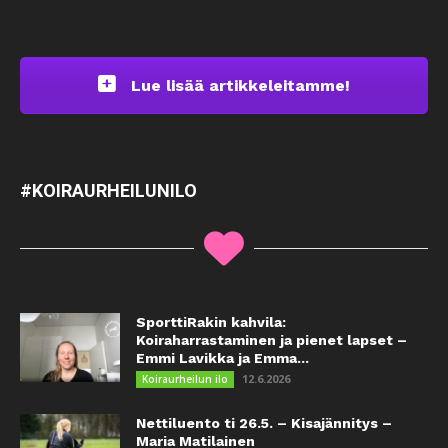
Lue lisää artikkeleitamme!
#KOIRAURHEILUNILO
SporttiRakin kahvila:
Koiraharrastaminen ja pienet lapset –
Emmi Lavikka ja Emma...
12.6.2026
Koiraurheilun ilo
Nettiluento ti 26.5. – Kisajännitys –
Maria Matilainen