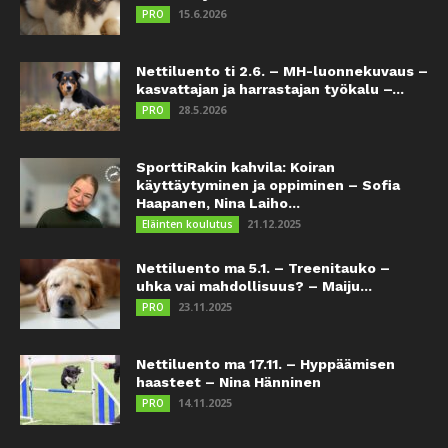
15.6.2026
PRO
Nettiluento ti 2.6. – MH-luonnekuvaus –
kasvattajan ja harrastajan työkalu –...
28.5.2026
PRO
SporttiRakin kahvila: Koiran
käyttäytyminen ja oppiminen – Sofia
Haapanen, Nina Laiho...
21.12.2025
Eläinten koulutus
Nettiluento ma 5.1. – Treenitauko –
uhka vai mahdollisuus? – Maiju...
23.11.2025
PRO
Nettiluento ma 17.11. – Hyppäämisen
haasteet – Nina Hänninen
14.11.2025
PRO