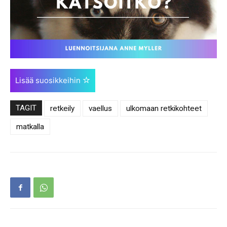
Lisää suosikkeihin
TAGIT
retkeily
vaellus
ulkomaan retkikohteet
matkalla