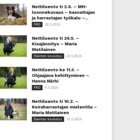
Nettiluento ti 2.6. – MH-
luonnekuvaus – kasvattajan
ja harrastajan työkalu –...
28.5.2026
PRO
Nettiluento ti 26.5. –
Kisajännitys – Maria
Matilainen
26.5.2026
Eläinten koulutus
Nettiluento ke 11.3. –
Ohjaajana kehittyminen –
Hanna Närhi
9.3.2026
PRO
Nettiluento ti 10.2. –
Koiraharrastajan mielentila –
Maria Matilainen
10.2.2026
Eläinten koulutus