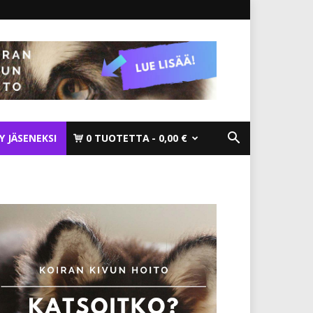
TY JÄSENEKSI
0 TUOTETTA
0,00 €