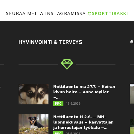
SEURAA MEITÄ INSTAGRAMISSA
@SPORTTIRAKKI
HYVINVOINTI & TERVEYS
#
a
Nettiluento ma 27.7. – Koiran
kivun hoito – Anne Myller
–...
15.6.2026
PRO
Nettiluento ti 2.6. – MH-
luonnekuvaus – kasvattajan
ja harrastajan työkalu –...
28.5.2026
PRO