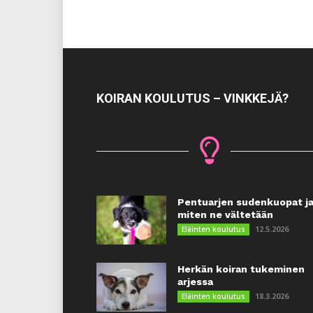
KOIRAN KOULUTUS – VINKKEJÄ?
Pentuarjen sudenkuopat j
miten ne vältetään
12.5.2026
Eläinten koulutus
Herkän koiran tukeminen
arjessa
18.3.2026
Eläinten koulutus