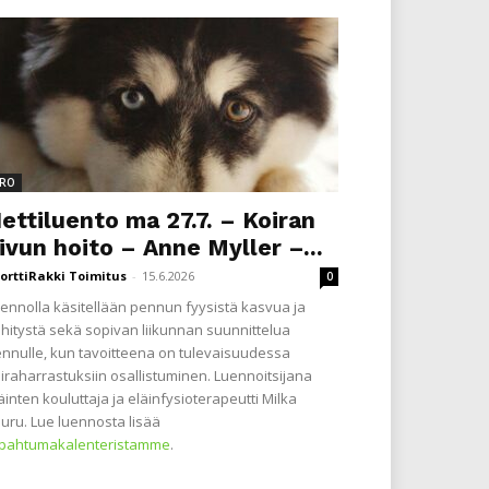
RO
ettiluento ma 27.7. – Koiran
ivun hoito – Anne Myller –...
orttiRakki Toimitus
-
15.6.2026
0
ennolla käsitellään pennun fyysistä kasvua ja
hitystä sekä sopivan liikunnan suunnittelua
nnulle, kun tavoitteena on tulevaisuudessa
iraharrastuksiin osallistuminen. Luennoitsijana
äinten kouluttaja ja eläinfysioterapeutti Milka
uru. Lue luennosta lisää
apahtumakalenteristamme
.