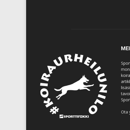
ME
Spor
moni
koir
artik
lisä
tavo
Spor
Ota 