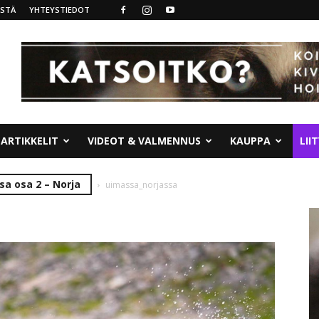
ISTÄ
YHTEYSTIEDOT
ARTIKKELIT
VIDEOT & VALMENNUS
KAUPPA
LII
sa osa 2 – Norja
uimassa_norjassa