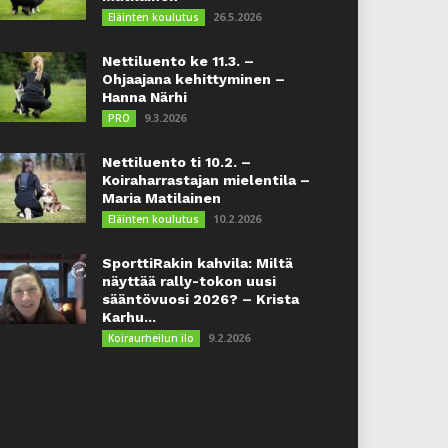
26.5.2026
Eläinten koulutus
Nettiluento ke 11.3. –
Ohjaajana kehittyminen –
Hanna Närhi
9.3.2026
PRO
Nettiluento ti 10.2. –
Koiraharrastajan mielentila –
Maria Matilainen
10.2.2026
Eläinten koulutus
SporttiRakin kahvila: Miltä
näyttää rally-tokon uusi
sääntövuosi 2026? – Krista
Karhu...
9.2.2026
Koiraurheilun ilo