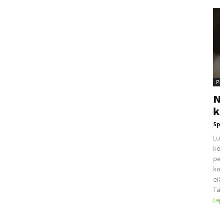
P
N
k
Sp
Lu
ke
pe
ko
el
Ta
t