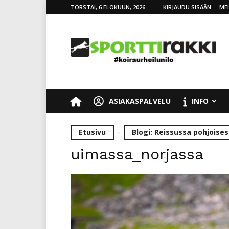
TORSTAI, 6 ELOKUUN, 2026
KIRJAUDU SISÄÄN
ME
SporttiRakki
ASIAKASPALVELU
INFO
Etusivu
Blogi: Reissussa pohjoises
uimassa_norjassa