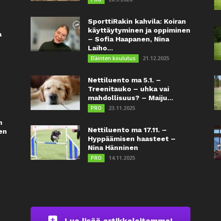
SporttiRakin kahvila: Koiran
käyttäytyminen ja oppiminen
a
– Sofia Haapanen, Nina
Laiho...
21.12.2025
Eläinten koulutus
Nettiluento ma 5.1. –
Treenitauko – uhka vai
mahdollisuus? – Maiju...
23.11.2025
PRO
n
Nettiluento ma 17.11. –
en
Hyppäämisen haasteet –
Nina Hänninen
14.11.2025
PRO
Lue lisää artikkeleitamme!