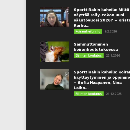
SporttiRakin kahvila: Miltä
näyttää rally-tokon uusi
sääntövuosi 2026? – Krist
Karhu...
9.2.2026
Koiraurheilun ilo
Sammuttaminen
koirankoulutuksessa
22.1.2026
Eläinten koulutus
SporttiRakin kahvila: Koira
käyttäytyminen ja oppimin
– Sofia Haapanen, Nina
Laiho...
21.12.2025
Eläinten koulutus