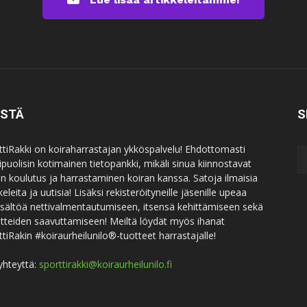
ISTÄ
S
ttiRakki on koiraharrastajan ykköspalvelu! Ehdottomasti
puolisin kotimainen tietopankki, mikäli sinua kiinnostavat
an koulutus ja harrastaminen koiran kanssa. Satoja ilmaisia
keleita ja uutisia! Lisäksi rekisteröityneille jäsenille upeaa
sisältöä nettivalmentautumiseen, itsensä kehittämiseen sekä
itteiden saavuttamiseen! Meiltä löydät myös ihanat
ttiRakin #koiraurheilunilo®-tuotteet harrastajalle!
yhteyttä:
sporttirakki@koiraurheilunilo.fi