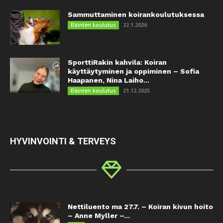
Sammuttaminen koirankoulutuksessa
22.1.2026
Eläinten koulutus
SporttiRakin kahvila: Koiran
käyttäytyminen ja oppiminen – Sofia
Haapanen, Nina Laiho...
21.12.2025
Eläinten koulutus
HYVINVOINTI & TERVEYS
Nettiluento ma 27.7. – Koiran kivun hoito
– Anne Myller –...