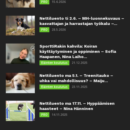
15.6.2026
PRO
Nettiluento ti 2.6. – MH-luonnekuvaus –
kasvattajan ja harrastajan työkalu –...
28.5.2026
PRO
SporttiRakin kahvila: Koiran
käyttäytyminen ja oppiminen – Sofia
Haapanen, Nina Laiho...
21.12.2025
Eläinten koulutus
Nettiluento ma 5.1. – Treenitauko –
uhka vai mahdollisuus? – Maiju...
23.11.2025
Eläinten koulutus
Nettiluento ma 17.11. – Hyppäämisen
haasteet – Nina Hänninen
14.11.2025
PRO