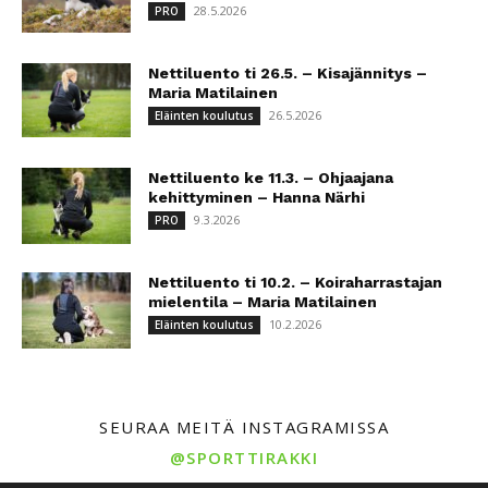
28.5.2026
PRO
Nettiluento ti 26.5. – Kisajännitys –
Maria Matilainen
26.5.2026
Eläinten koulutus
Nettiluento ke 11.3. – Ohjaajana
kehittyminen – Hanna Närhi
9.3.2026
PRO
Nettiluento ti 10.2. – Koiraharrastajan
mielentila – Maria Matilainen
10.2.2026
Eläinten koulutus
SEURAA MEITÄ INSTAGRAMISSA
@SPORTTIRAKKI