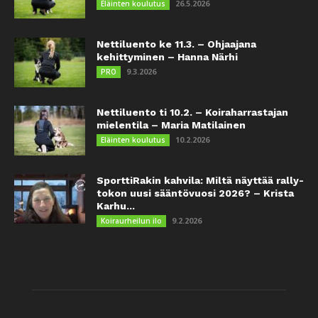
26.5.2026
Eläinten koulutus
Nettiluento ke 11.3. – Ohjaajana
kehittyminen – Hanna Närhi
9.3.2026
PRO
Nettiluento ti 10.2. – Koiraharrastajan
mielentila – Maria Matilainen
10.2.2026
Eläinten koulutus
SporttiRakin kahvila: Miltä näyttää rally-
tokon uusi sääntövuosi 2026? – Krista
Karhu...
9.2.2026
Koiraurheilun ilo