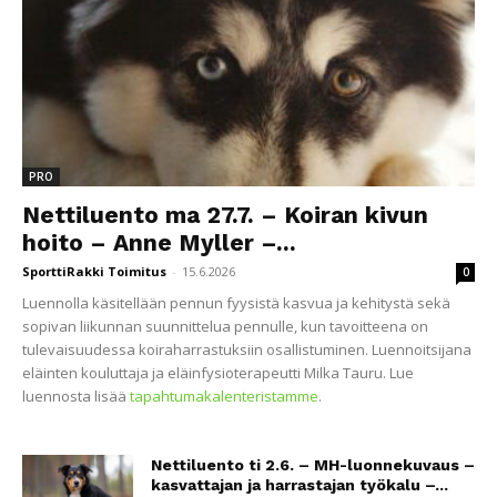
PRO
Nettiluento ma 27.7. – Koiran kivun
hoito – Anne Myller –...
SporttiRakki Toimitus
-
15.6.2026
0
Luennolla käsitellään pennun fyysistä kasvua ja kehitystä sekä
sopivan liikunnan suunnittelua pennulle, kun tavoitteena on
tulevaisuudessa koiraharrastuksiin osallistuminen. Luennoitsijana
eläinten kouluttaja ja eläinfysioterapeutti Milka Tauru. Lue
luennosta lisää
tapahtumakalenteristamme
.
Nettiluento ti 2.6. – MH-luonnekuvaus –
kasvattajan ja harrastajan työkalu –...