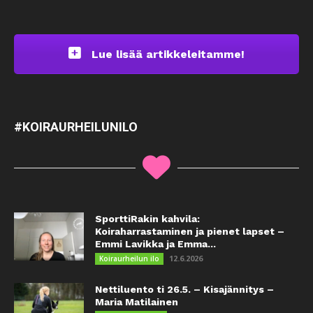
Lue lisää artikkeleitamme!
#KOIRAURHEILUNILO
SporttiRakin kahvila:
Koiraharrastaminen ja pienet lapset –
Emmi Lavikka ja Emma...
12.6.2026
Koiraurheilun ilo
Nettiluento ti 26.5. – Kisajännitys –
Maria Matilainen