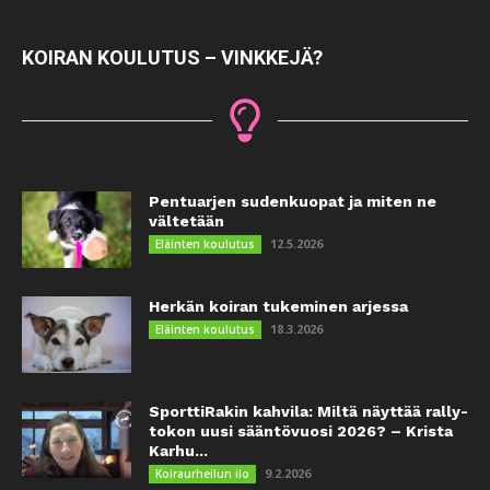
KOIRAN KOULUTUS – VINKKEJÄ?
Pentuarjen sudenkuopat ja miten ne
vältetään
12.5.2026
Eläinten koulutus
Herkän koiran tukeminen arjessa
18.3.2026
Eläinten koulutus
SporttiRakin kahvila: Miltä näyttää rally-
tokon uusi sääntövuosi 2026? – Krista
Karhu...
9.2.2026
Koiraurheilun ilo