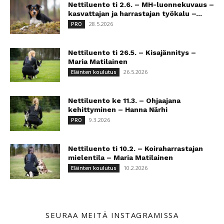
Nettiluento ti 2.6. – MH-luonnekuvaus –
kasvattajan ja harrastajan työkalu –...
28.5.2026
PRO
Nettiluento ti 26.5. – Kisajännitys –
Maria Matilainen
26.5.2026
Eläinten koulutus
Nettiluento ke 11.3. – Ohjaajana
kehittyminen – Hanna Närhi
9.3.2026
PRO
Nettiluento ti 10.2. – Koiraharrastajan
mielentila – Maria Matilainen
10.2.2026
Eläinten koulutus
SEURAA MEITÄ INSTAGRAMISSA