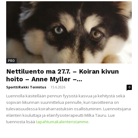
PRO
Nettiluento ma 27.7. – Koiran kivun
hoito – Anne Myller –...
SporttiRakki Toimitus
-
15.6.2026
0
Luennolla käsitellään pennun fyysistä kasvua ja kehitystä sekä
sopivan liikunnan suunnittelua pennulle, kun tavoitteena on
tulevaisuudessa koiraharrastuksiin osallistuminen. Luennoitsijana
eläinten kouluttaja ja eläinfysioterapeutti Milka Tauru. Lue
luennosta lisää
tapahtumakalenteristamme
.