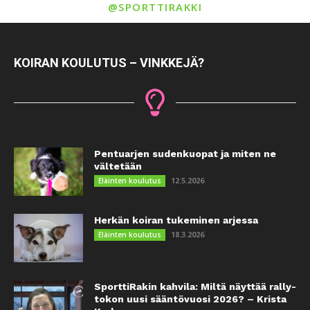
@SPORTTIRAKKI
KOIRAN KOULUTUS – VINKKEJÄ?
Pentuarjen sudenkuopat ja miten ne
vältetään
12.5.2026
Eläinten koulutus
Herkän koiran tukeminen arjessa
18.3.2026
Eläinten koulutus
SporttiRakin kahvila: Miltä näyttää rally-
tokon uusi sääntövuosi 2026? – Krista