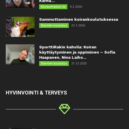
Karhu...
9.2.2026
Koiraurheilun ilo
Sammuttaminen koirankoulutuksessa
22.1.2026
Eläinten koulutus
SporttiRakin kahvila: Koiran
käyttäytyminen ja oppiminen – Sofia
Haapanen, Nina Laiho...
21.12.2025
Eläinten koulutus
HYVINVOINTI & TERVEYS