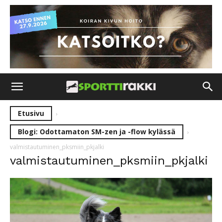
Etusivu
Blogi: Odottamaton SM-zen ja -flow kylässä
valmistautuminen_pksmiin_pkjalki
valmistautuminen_pksmiin_pkjalki