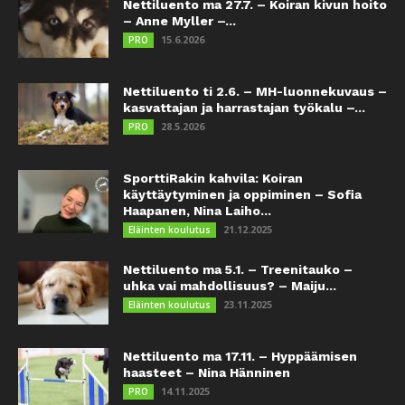
Nettiluento ma 27.7. – Koiran kivun hoito
– Anne Myller –...
15.6.2026
PRO
Nettiluento ti 2.6. – MH-luonnekuvaus –
kasvattajan ja harrastajan työkalu –...
28.5.2026
PRO
SporttiRakin kahvila: Koiran
käyttäytyminen ja oppiminen – Sofia
Haapanen, Nina Laiho...
21.12.2025
Eläinten koulutus
Nettiluento ma 5.1. – Treenitauko –
uhka vai mahdollisuus? – Maiju...
23.11.2025
Eläinten koulutus
Nettiluento ma 17.11. – Hyppäämisen
haasteet – Nina Hänninen
14.11.2025
PRO