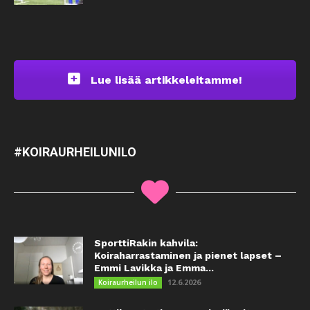
Lue lisää artikkeleitamme!
#KOIRAURHEILUNILO
SporttiRakin kahvila:
Koiraharrastaminen ja pienet lapset –
Emmi Lavikka ja Emma...
12.6.2026
Koiraurheilun ilo