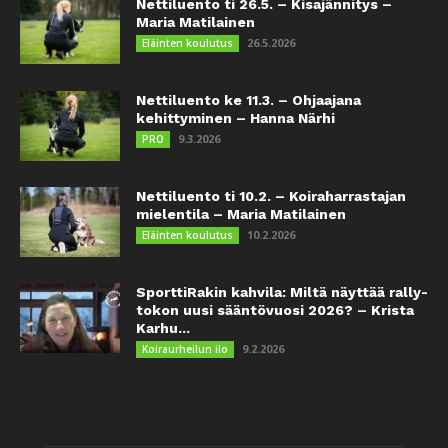
Nettiluento ti 26.5. – Kisajännitys –
Maria Matilainen
26.5.2026
Eläinten koulutus
Nettiluento ke 11.3. – Ohjaajana
kehittyminen – Hanna Närhi
9.3.2026
PRO
Nettiluento ti 10.2. – Koiraharrastajan
mielentila – Maria Matilainen
10.2.2026
Eläinten koulutus
SporttiRakin kahvila: Miltä näyttää rally-
tokon uusi sääntövuosi 2026? – Krista
Karhu...
9.2.2026
Koiraurheilun ilo