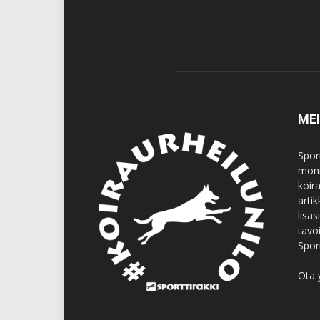
ME
Spor
moni
koir
artik
lisä
tavo
Spor
Ota 