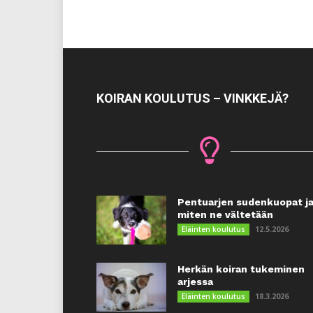
KOIRAN KOULUTUS – VINKKEJÄ?
Pentuarjen sudenkuopat j
miten ne vältetään
12.5.2026
Eläinten koulutus
Herkän koiran tukeminen
arjessa
18.3.2026
Eläinten koulutus