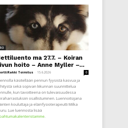
RO
ettiluento ma 27.7. – Koiran
ivun hoito – Anne Myller –...
orttiRakki Toimitus
-
15.6.2026
0
ennolla käsitellään pennun fyysistä kasvua ja
hitystä sekä sopivan liikunnan suunnittelua
nnulle, kun tavoitteena on tulevaisuudessa
iraharrastuksiin osallistuminen. Luennoitsijana
äinten kouluttaja ja eläinfysioterapeutti Milka
uru. Lue luennosta lisää
apahtumakalenteristamme
.