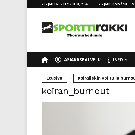
PERJANTAI, 7 ELOKUUN, 2026
KIRJAUDU SISÄÄN
M
SporttiRakki
ASIAKASPALVELU
INFO
Etusivu
Koirallekin voi tulla burno
koiran_burnout