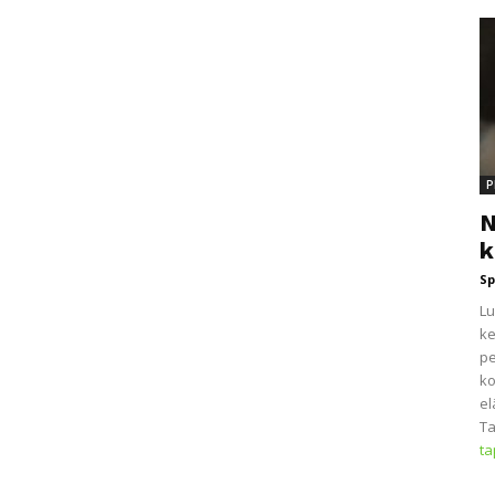
P
N
k
Sp
Lu
ke
pe
ko
el
Ta
t