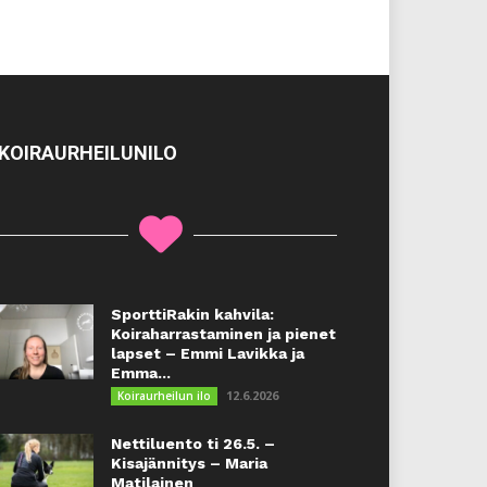
KOIRAURHEILUNILO
SporttiRakin kahvila:
Koiraharrastaminen ja pienet
lapset – Emmi Lavikka ja
Emma...
12.6.2026
Koiraurheilun ilo
Nettiluento ti 26.5. –
Kisajännitys – Maria
Matilainen