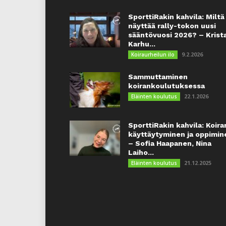
SporttiRakin kahvila: Miltä
näyttää rally-tokon uusi
sääntövuosi 2026? – Krist
Karhu...
9.2.2026
Koiraurheilun ilo
Sammuttaminen
koirankoulutuksessa
22.1.2026
Eläinten koulutus
SporttiRakin kahvila: Koira
käyttäytyminen ja oppimin
– Sofia Haapanen, Nina
Laiho...
21.12.2025
Eläinten koulutus