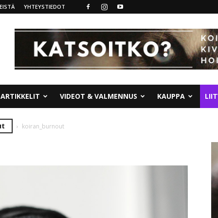
EISTÄ
YHTEYSTIEDOT
ARTIKKELIT
VIDEOT & VALMENNUS
KAUPPA
LII
ut
koiran_burnout