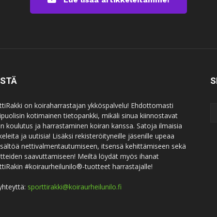
ISTÄ
S
ttiRakki on koiraharrastajan ykköspalvelu! Ehdottomasti
puolisin kotimainen tietopankki, mikäli sinua kiinnostavat
an koulutus ja harrastaminen koiran kanssa. Satoja ilmaisia
keleita ja uutisia! Lisäksi rekisteröityneille jäsenille upeaa
sisältöä nettivalmentautumiseen, itsensä kehittämiseen sekä
itteiden saavuttamiseen! Meiltä löydät myös ihanat
ttiRakin #koiraurheilunilo®-tuotteet harrastajalle!
yhteyttä:
sporttirakki@koiraurheilunilo.fi