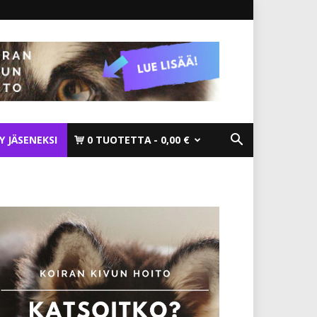
TY JÄSENEKSI
0 TUOTETTA
0,00 €