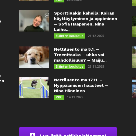
SporttiRakin kahvila: Koiran
käyttäytyminen ja oppiminen
a
– Sofia Haapanen, Nina
Laiho...
21.12.2025
Eläinten koulutus
Nettiluento ma 5.1. –
Treenitauko – uhka vai
mahdollisuus? – Maiju...
23.11.2025
Eläinten koulutus
n
Nettiluento ma 17.11. –
en
Hyppäämisen haasteet –
Nina Hänninen
14.11.2025
PRO
Lue lisää artikkeleitamme!