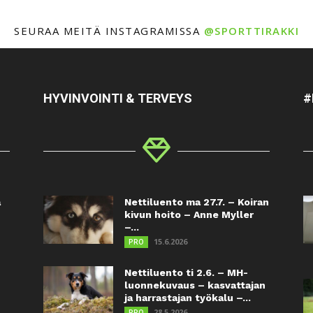
SEURAA MEITÄ INSTAGRAMISSA
@SPORTTIRAKKI
HYVINVOINTI & TERVEYS
#
a
Nettiluento ma 27.7. – Koiran
kivun hoito – Anne Myller
–...
15.6.2026
PRO
Nettiluento ti 2.6. – MH-
luonnekuvaus – kasvattajan
ja harrastajan työkalu –...
28.5.2026
PRO