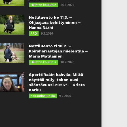
26.5.2026
Eläinten koulutus
Nettiluento ke 11.3. –
Ohjaajana kehittyminen –
Hanna Närhi
9.3.2026
PRO
Nettiluento ti 10.2. –
Koiraharrastajan mielentila –
Maria Matilainen
10.2.2026
Eläinten koulutus
SporttiRakin kahvila: Miltä
näyttää rally-tokon uusi
sääntövuosi 2026? – Krista
Karhu...
9.2.2026
Koiraurheilun ilo