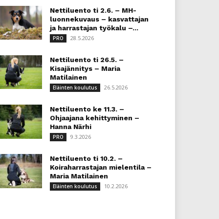
Nettiluento ti 2.6. – MH-
luonnekuvaus – kasvattajan
ja harrastajan työkalu –...
28.5.2026
PRO
Nettiluento ti 26.5. –
Kisajännitys – Maria
Matilainen
26.5.2026
Eläinten koulutus
Nettiluento ke 11.3. –
Ohjaajana kehittyminen –
Hanna Närhi
9.3.2026
PRO
Nettiluento ti 10.2. –
Koiraharrastajan mielentila –
Maria Matilainen
10.2.2026
Eläinten koulutus