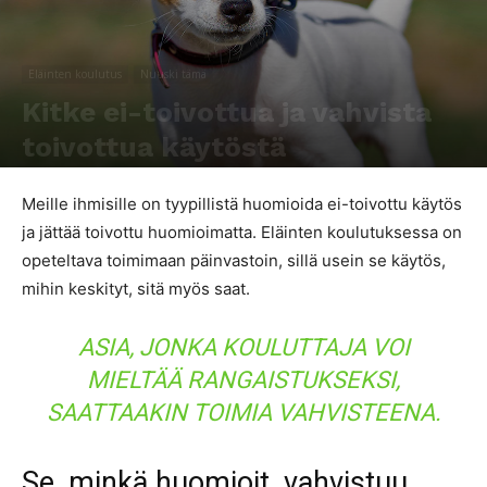
Eläinten koulutus
Nuuski tämä
Kitke ei-toivottua ja vahvista
toivottua käytöstä
Kirjoittaja
Sari Paavilainen
-
7.8.2017
3464
0
Meille ihmisille on tyypillistä huomioida ei-toivottu käytös
ja jättää toivottu huomioimatta. Eläinten koulutuksessa on
opeteltava toimimaan päinvastoin, sillä usein se käytös,
mihin keskityt, sitä myös saat.
ASIA, JONKA KOULUTTAJA VOI
MIELTÄÄ RANGAISTUKSEKSI,
SAATTAAKIN TOIMIA VAHVISTEENA.
Se, minkä huomioit, vahvistuu