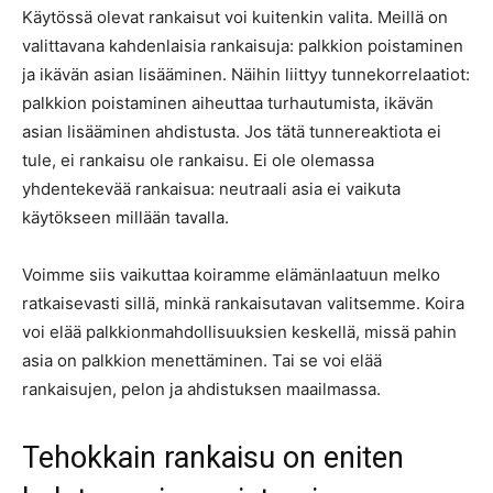
Käytössä olevat rankaisut voi kuitenkin valita. Meillä on
valittavana kahdenlaisia rankaisuja: palkkion poistaminen
ja ikävän asian lisääminen. Näihin liittyy tunnekorrelaatiot:
palkkion poistaminen aiheuttaa turhautumista, ikävän
asian lisääminen ahdistusta. Jos tätä tunnereaktiota ei
tule, ei rankaisu ole rankaisu. Ei ole olemassa
yhdentekevää rankaisua: neutraali asia ei vaikuta
käytökseen millään tavalla.
Voimme siis vaikuttaa koiramme elämänlaatuun melko
ratkaisevasti sillä, minkä rankaisutavan valitsemme. Koira
voi elää palkkionmahdollisuuksien keskellä, missä pahin
asia on palkkion menettäminen. Tai se voi elää
rankaisujen, pelon ja ahdistuksen maailmassa.
Tehokkain rankaisu on eniten