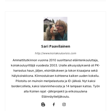
Sari Paavilainen
http://www.koirakouluvisio.com
Ammattitutkinnon vuonna 2010 suorittanut eläintenkouluttaja,
koirakouluyrittäjä vuodesta 2003. Uralle alkusysäyksenä oli PK-
harrastus haun, jäljen, etsintäkokeen ja tokon kisaajana sekä
hälykoirakkona. Kiinnostuksen kohteena kaiken uuden kokeilu.
Pilotoitu on muinoin meripelastusta ja ID-jälkeä. Nyt kaksi
bordercollieta, kaksi islanninhevosta ja 14 lampaan katras. Työn
alla Koirien rajat -jälkiprojekti ja erikoisuutena
Eläinnäyttelijäkoulu.