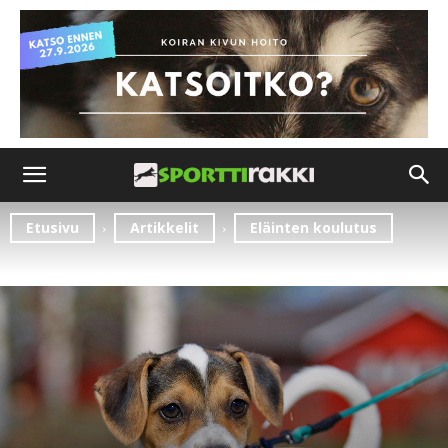
Etusivu
Artikkelit
Eläinten koulutus