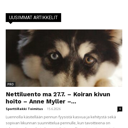
UUSIMMAT ARTIKKELIT
PRO
Nettiluento ma 27.7. – Koiran kivun
hoito – Anne Myller –...
SporttiRakki Toimitus
-
15.6.2026
0
Luennolla käsitellään pennun fyysistä kasvua ja kehitystä sekä
sopivan liikunnan suunnittelua pennulle, kun tavoitteena on