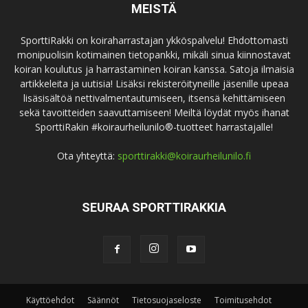
MEISTÄ
SporttiRakki on koiraharrastajan ykköspalvelu! Ehdottomasti
monipuolisin kotimainen tietopankki, mikäli sinua kiinnostavat
koiran koulutus ja harrastaminen koiran kanssa. Satoja ilmaisia
artikkeleita ja uutisia! Lisäksi rekisteröityneille jäsenille upeaa
lisäsisältöä nettivalmentautumiseen, itsensä kehittämiseen
sekä tavoitteiden saavuttamiseen! Meiltä löydät myös ihanat
SporttiRakin #koiraurheilunilo®-tuotteet harrastajalle!
Ota yhteyttä:
sporttirakki@koiraurheilunilo.fi
SEURAA SPORTTIRAKKIA
Käyttöehdot
Säännöt
Tietosuojaseloste
Toimitusehdot