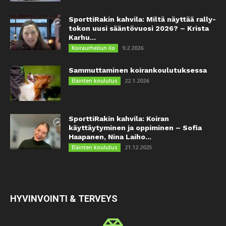
SporttiRakin kahvila: Miltä näyttää rally-
tokon uusi sääntövuosi 2026? – Krista
Karhu...
9.2.2026
Koiraurheilun ilo
Sammuttaminen koirankoulutuksessa
22.1.2026
Eläinten koulutus
SporttiRakin kahvila: Koiran
käyttäytyminen ja oppiminen – Sofia
Haapanen, Nina Laiho...
21.12.2025
Eläinten koulutus
HYVINVOINTI & TERVEYS