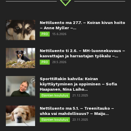
Nettiluento ma 27.7. – Koiran kivun hoito
– Anne Myller –...
15.6.2026
PRO
Nettiluento ti 2.6. – MH-luonnekuvaus –
kasvattajan ja harrastajan työkalu –...
28.5.2026
PRO
SporttiRakin kahvila: Koiran
käyttäytyminen ja oppiminen – Sofia
Haapanen, Nina Laiho...
21.12.2025
Eläinten koulutus
Nettiluento ma 5.1. – Treenitauko –
uhka vai mahdollisuus? – Maiju...
23.11.2025
Eläinten koulutus