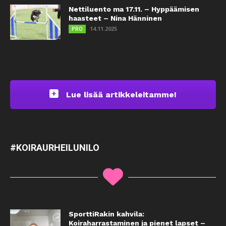
Nettiluento ma 17.11. – Hyppäämisen
haasteet – Nina Hänninen
14.11.2025
PRO
Lue lisää artikkeleitamme!
#KOIRAURHEILUNILO
SporttiRakin kahvila:
Koiraharrastaminen ja pienet lapset –