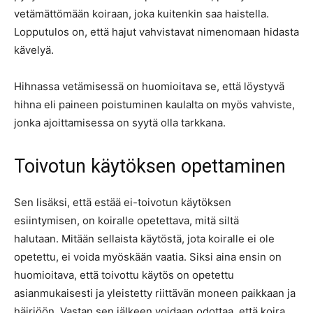
vetämättömään koiraan, joka kuitenkin saa haistella.
Lopputulos on, että hajut vahvistavat nimenomaan hidasta
kävelyä.
Hihnassa vetämisessä on huomioitava se, että löystyvä
hihna eli paineen poistuminen kaulalta on myös vahviste,
jonka ajoittamisessa on syytä olla tarkkana.
Toivotun käytöksen opettaminen
Sen lisäksi, että estää ei-toivotun käytöksen
esiintymisen, on koiralle opetettava, mitä siltä
halutaan. Mitään sellaista käytöstä, jota koiralle ei ole
opetettu, ei voida myöskään vaatia. Siksi aina ensin on
huomioitava, että toivottu käytös on opetettu
asianmukaisesti ja yleistetty riittävän moneen paikkaan ja
häiriöön. Vastan sen jälkeen voidaan odottaa, että koira