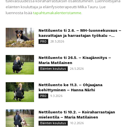
tulevaisuudessa koiraharrastuksiin osallistuminen. Luennoitsijana
eläinten kouluttaja ja eläinfysioterapeutti Milka Tauru. Lue
luennosta lisää
tapahtumakalenteristamme
.
Nettiluento ti 2.6. – MH-luonnekuvaus –
kasvattajan ja harrastajan työkalu –...
28.5.2026
PRO
Nettiluento ti 26.5. – Kisajännitys –
Maria Matilainen
26.5.2026
Eläinten koulutus
Nettiluento ke 11.3. – Ohjaajana
kehittyminen – Hanna Närhi
9.3.2026
PRO
Nettiluento ti 10.2. – Koiraharrastajan
mielentila – Maria Matilainen
10.2.2026
Eläinten koulutus