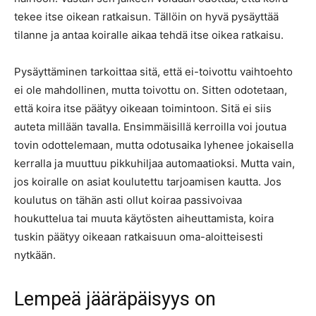
tekee itse oikean ratkaisun. Tällöin on hyvä pysäyttää
tilanne ja antaa koiralle aikaa tehdä itse oikea ratkaisu.
Pysäyttäminen tarkoittaa sitä, että ei-toivottu vaihtoehto
ei ole mahdollinen, mutta toivottu on. Sitten odotetaan,
että koira itse päätyy oikeaan toimintoon. Sitä ei siis
auteta millään tavalla. Ensimmäisillä kerroilla voi joutua
tovin odottelemaan, mutta odotusaika lyhenee jokaisella
kerralla ja muuttuu pikkuhiljaa automaatioksi. Mutta vain,
jos koiralle on asiat koulutettu tarjoamisen kautta. Jos
koulutus on tähän asti ollut koiraa passivoivaa
houkuttelua tai muuta käytösten aiheuttamista, koira
tuskin päätyy oikeaan ratkaisuun oma-aloitteisesti
nytkään.
Lempeä jääräpäisyys on