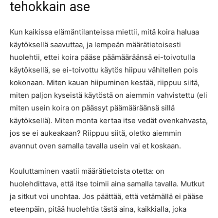
tehokkain ase
Kun kaikissa elämäntilanteissa miettii, mitä koira haluaa
käytöksellä saavuttaa, ja lempeän määrätietoisesti
huolehtii, ettei koira pääse päämääräänsä ei-toivotulla
käytöksellä, se ei-toivottu käytös hiipuu vähitellen pois
kokonaan. Miten kauan hiipuminen kestää, riippuu siitä,
miten paljon kyseistä käytöstä on aiemmin vahvistettu (eli
miten usein koira on päässyt päämääräänsä sillä
käytöksellä). Miten monta kertaa itse vedät ovenkahvasta,
jos se ei aukeakaan? Riippuu siitä, oletko aiemmin
avannut oven samalla tavalla usein vai et koskaan.
Kouluttaminen vaatii määrätietoista otetta: on
huolehdittava, että itse toimii aina samalla tavalla. Mutkut
ja sitkut voi unohtaa. Jos päättää, että vetämällä ei pääse
eteenpäin, pitää huolehtia tästä aina, kaikkialla, joka