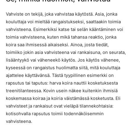
Vahviste on tekijä, joka vahvistaa käytöstä. Asia, jonka
kouluttaja voi mieltää rangaistukseksi, saattaakin toimia
vahvisteena. Esimerkiksi katse tai selän kääntäminen voi
toimia vahvisteena, kuten mikä tahansa reaktio, jonka
koira saa ihmisessä aikaiseksi. Ainoa, josta tiedät,
toimiiko jokin asia vahvisteena vai rankaisuna, on seurata,
lisääntyykö vai väheneekö käytös. Jos käytös vähenee,
kyseessä on rangaistus huolimatta siitä, mitä kouluttaja
ajattelee käyttävänsä. Tästä tyypillinen esimerkki on
rapsutus tai taputus: harva koira nauttii kosketuksesta
treenitilanteessa. Kovin usein näkee kuitenkin ihmisiä
koskemassa koiraa ja koiria väistämässä kosketusta. Eli
vahvisteet ja rankaisut ovat vieläpä tilannekohtaisia:
kotisohvalla rapsutus toimii todennäköisemmin
vahvisteena.