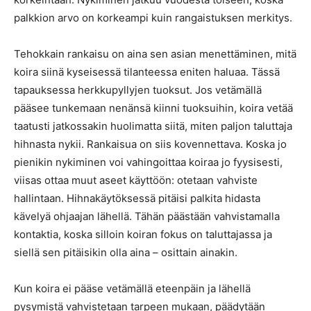
palkkion arvo on korkeampi kuin rangaistuksen merkitys.
Tehokkain rankaisu on aina sen asian menettäminen, mitä
koira siinä kyseisessä tilanteessa eniten haluaa. Tässä
tapauksessa herkkupyllyjen tuoksut. Jos vetämällä
pääsee tunkemaan nenänsä kiinni tuoksuihin, koira vetää
taatusti jatkossakin huolimatta siitä, miten paljon taluttaja
hihnasta nykii. Rankaisua on siis kovennettava. Koska jo
pienikin nykiminen voi vahingoittaa koiraa jo fyysisesti,
viisas ottaa muut aseet käyttöön: otetaan vahviste
hallintaan. Hihnakäytöksessä pitäisi palkita hidasta
kävelyä ohjaajan lähellä. Tähän päästään vahvistamalla
kontaktia, koska silloin koiran fokus on taluttajassa ja
siellä sen pitäisikin olla aina – osittain ainakin.
Kun koira ei pääse vetämällä eteenpäin ja lähellä
pysymistä vahvistetaan tarpeen mukaan, päädytään