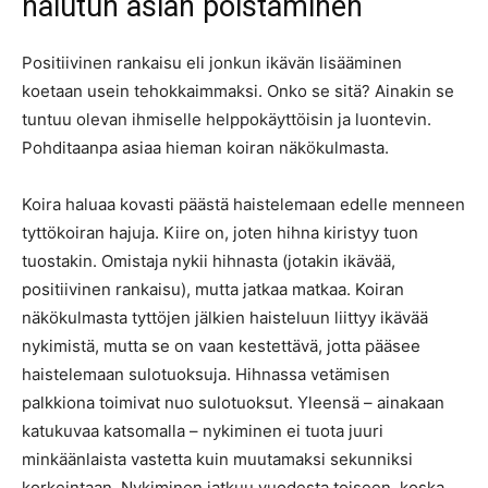
halutun asian poistaminen
Positiivinen rankaisu eli jonkun ikävän lisääminen
koetaan usein tehokkaimmaksi. Onko se sitä? Ainakin se
tuntuu olevan ihmiselle helppokäyttöisin ja luontevin.
Pohditaanpa asiaa hieman koiran näkökulmasta.
Koira haluaa kovasti päästä haistelemaan edelle menneen
tyttökoiran hajuja. Kiire on, joten hihna kiristyy tuon
tuostakin. Omistaja nykii hihnasta (jotakin ikävää,
positiivinen rankaisu), mutta jatkaa matkaa. Koiran
näkökulmasta tyttöjen jälkien haisteluun liittyy ikävää
nykimistä, mutta se on vaan kestettävä, jotta pääsee
haistelemaan sulotuoksuja. Hihnassa vetämisen
palkkiona toimivat nuo sulotuoksut. Yleensä – ainakaan
katukuvaa katsomalla – nykiminen ei tuota juuri
minkäänlaista vastetta kuin muutamaksi sekunniksi
korkeintaan. Nykiminen jatkuu vuodesta toiseen, koska