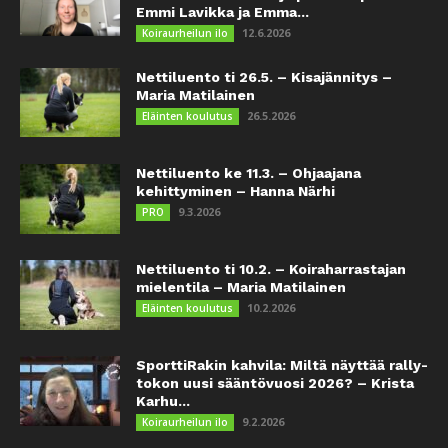
Emmi Lavikka ja Emma...
12.6.2026
Koiraurheilun ilo
Nettiluento ti 26.5. – Kisajännitys –
Maria Matilainen
26.5.2026
Eläinten koulutus
Nettiluento ke 11.3. – Ohjaajana
kehittyminen – Hanna Närhi
9.3.2026
PRO
Nettiluento ti 10.2. – Koiraharrastajan
mielentila – Maria Matilainen
10.2.2026
Eläinten koulutus
SporttiRakin kahvila: Miltä näyttää rally-
tokon uusi sääntövuosi 2026? – Krista
Karhu...
9.2.2026
Koiraurheilun ilo