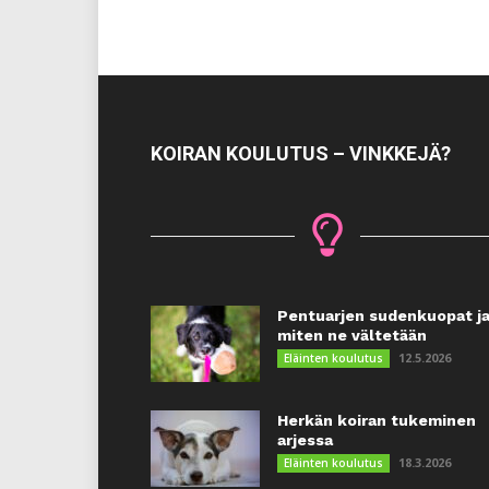
KOIRAN KOULUTUS – VINKKEJÄ?
Pentuarjen sudenkuopat j
miten ne vältetään
12.5.2026
Eläinten koulutus
Herkän koiran tukeminen
arjessa
18.3.2026
Eläinten koulutus