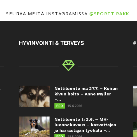
SEURAA MEITÄ INSTAGRAMISSA
@SPORTTIRAKKI
HYVINVOINTI & TERVEYS
#
a
Nettiluento ma 27.7. – Koiran
kivun hoito – Anne Myller
–...
15.6.2026
PRO
Nettiluento ti 2.6. – MH-
luonnekuvaus – kasvattajan
ja harrastajan työkalu –...
28.5.2026
PRO