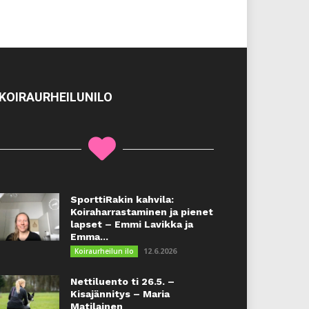
KOIRAURHEILUNILO
SporttiRakin kahvila:
Koiraharrastaminen ja pienet
lapset – Emmi Lavikka ja
Emma...
12.6.2026
Koiraurheilun ilo
Nettiluento ti 26.5. –
Kisajännitys – Maria
Matilainen