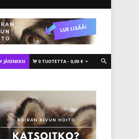
TY JÄSENEKSI
0 TUOTETTA
0,00 €