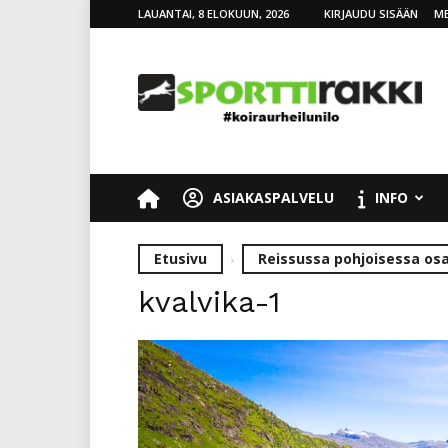
LAUANTAI, 8 ELOKUUN, 2026
KIRJAUDU SISÄÄN
ME
SporttiRakki
ASIAKASPALVELU
INFO
Etusivu
Reissussa pohjoisessa osa
kvalvika-1