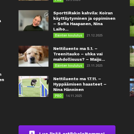
SporttiRakin kahvila: Koiran
käyttäytyminen ja oppiminen
a
– Sofia Haapanen, Nina
Laiho...
21.12.2025
Eläinten koulutus
Nettiluento ma 5.1. –
Treenitauko – uhka vai
mahdollisuus? – Maiju...
23.11.2025
Eläinten koulutus
n
Nettiluento ma 17.11. –
en
Hyppäämisen haasteet –
Nina Hänninen
14.11.2025
PRO
Lue lisää artikkeleitamme!