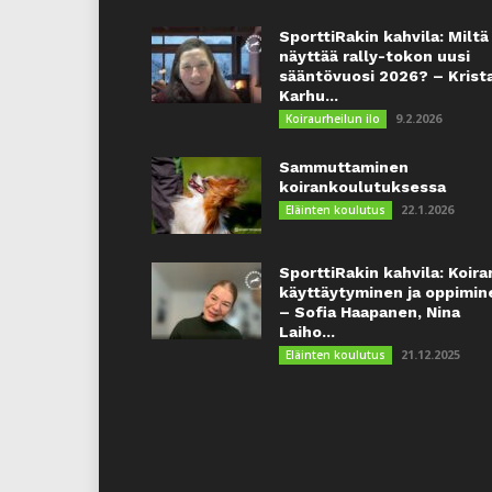
SporttiRakin kahvila: Miltä
näyttää rally-tokon uusi
sääntövuosi 2026? – Krist
Karhu...
9.2.2026
Koiraurheilun ilo
Sammuttaminen
koirankoulutuksessa
22.1.2026
Eläinten koulutus
SporttiRakin kahvila: Koira
käyttäytyminen ja oppimin
– Sofia Haapanen, Nina
Laiho...
21.12.2025
Eläinten koulutus