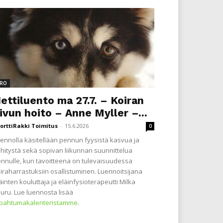
RO
ettiluento ma 27.7. – Koiran
ivun hoito – Anne Myller –...
orttiRakki Toimitus
-
15.6.2026
0
ennolla käsitellään pennun fyysistä kasvua ja
hitystä sekä sopivan liikunnan suunnittelua
nnulle, kun tavoitteena on tulevaisuudessa
iraharrastuksiin osallistuminen. Luennoitsijana
äinten kouluttaja ja eläinfysioterapeutti Milka
uru. Lue luennosta lisää
apahtumakalenteristamme
.