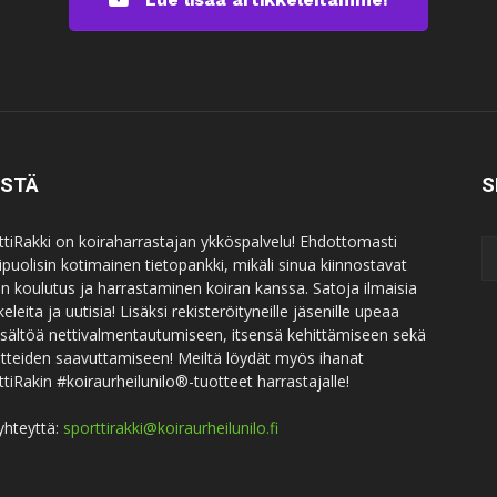
ISTÄ
S
ttiRakki on koiraharrastajan ykköspalvelu! Ehdottomasti
puolisin kotimainen tietopankki, mikäli sinua kiinnostavat
an koulutus ja harrastaminen koiran kanssa. Satoja ilmaisia
keleita ja uutisia! Lisäksi rekisteröityneille jäsenille upeaa
sisältöä nettivalmentautumiseen, itsensä kehittämiseen sekä
itteiden saavuttamiseen! Meiltä löydät myös ihanat
ttiRakin #koiraurheilunilo®-tuotteet harrastajalle!
yhteyttä:
sporttirakki@koiraurheilunilo.fi