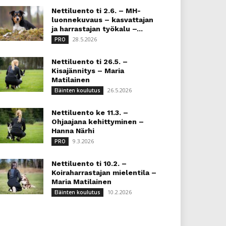
Nettiluento ti 2.6. – MH-
luonnekuvaus – kasvattajan
ja harrastajan työkalu –...
28.5.2026
PRO
Nettiluento ti 26.5. –
Kisajännitys – Maria
Matilainen
26.5.2026
Eläinten koulutus
Nettiluento ke 11.3. –
Ohjaajana kehittyminen –
Hanna Närhi
9.3.2026
PRO
Nettiluento ti 10.2. –
Koiraharrastajan mielentila –
Maria Matilainen
10.2.2026
Eläinten koulutus