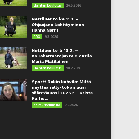
26.5.2026
Eläinten koulutus
Nettiluento ke 11.3. –
Ohjaajana kehittyminen –
Hanna Närhi
9.3.2026
PRO
Nettiluento ti 10.2. –
Koiraharrastajan mielentila –
Maria Matilainen
10.2.2026
Eläinten koulutus
SporttiRakin kahvila: Miltä
näyttää rally-tokon uusi
sääntövuosi 2026? – Krista
Karhu...
9.2.2026
Koiraurheilun ilo