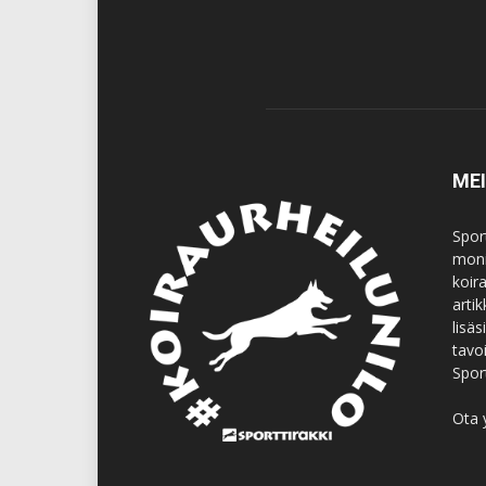
ME
Spor
moni
koir
artik
lisä
tavo
Spor
Ota 