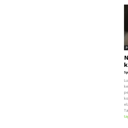
P
N
k
Sp
Lu
ke
pe
ko
el
Ta
t