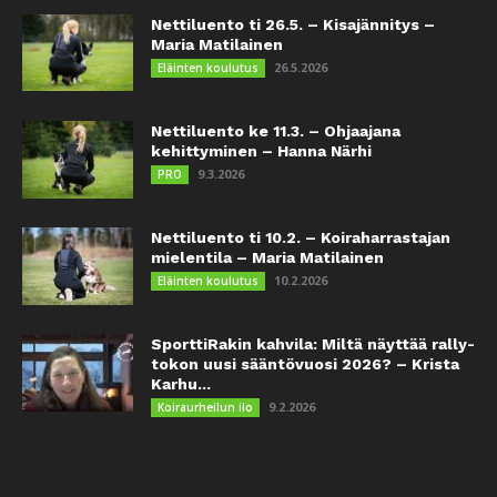
Nettiluento ti 26.5. – Kisajännitys –
Maria Matilainen
26.5.2026
Eläinten koulutus
Nettiluento ke 11.3. – Ohjaajana
kehittyminen – Hanna Närhi
9.3.2026
PRO
Nettiluento ti 10.2. – Koiraharrastajan
mielentila – Maria Matilainen
10.2.2026
Eläinten koulutus
SporttiRakin kahvila: Miltä näyttää rally-
tokon uusi sääntövuosi 2026? – Krista
Karhu...
9.2.2026
Koiraurheilun ilo