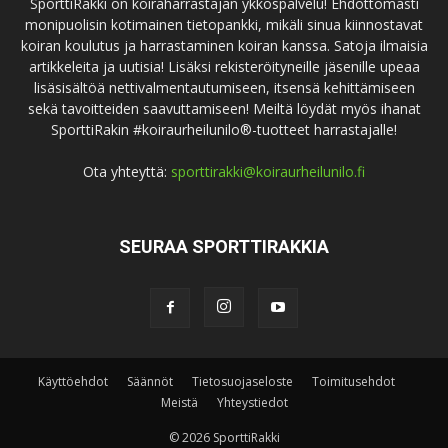
SporttiRakki on koiraharrastajan ykköspalvelu! Ehdottomasti
monipuolisin kotimainen tietopankki, mikäli sinua kiinnostavat
koiran koulutus ja harrastaminen koiran kanssa. Satoja ilmaisia
artikkeleita ja uutisia! Lisäksi rekisteröityneille jäsenille upeaa
lisäsisältöä nettivalmentautumiseen, itsensä kehittämiseen
sekä tavoitteiden saavuttamiseen! Meiltä löydät myös ihanat
SporttiRakin #koiraurheilunilo®-tuotteet harrastajalle!
Ota yhteyttä:
sporttirakki@koiraurheilunilo.fi
SEURAA SPORTTIRAKKIA
Käyttöehdot
Säännöt
Tietosuojaseloste
Toimitusehdot
Meistä
Yhteystiedot
© 2026 SporttiRakki