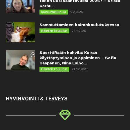
tokon uusi sääntövuosi 2026? – Krista
Karhu...
9.2.2026
Koiraurheilun ilo
Sammuttaminen koirankoulutuksessa
22.1.2026
Eläinten koulutus
SporttiRakin kahvila: Koiran
käyttäytyminen ja oppiminen – Sofia
Haapanen, Nina Laiho...
21.12.2025
Eläinten koulutus
HYVINVOINTI & TERVEYS