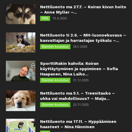
Nettiluento ma 27.7. – Koiran kivun hoito
– Anne Myller –...
15.6.2026
PRO
Nettiluento ti 2.6. – MH-luonnekuvaus –
kasvattajan ja harrastajan työkalu –...
28.5.2026
Eläinten koulutus
SporttiRakin kahvila: Koiran
käyttäytyminen ja oppiminen – Sofia
Haapanen, Nina Laiho...
21.12.2025
Eläinten koulutus
Nettiluento ma 5.1. – Treenitauko –
uhka vai mahdollisuus? – Maiju...
23.11.2025
Eläinten koulutus
Nettiluento ma 17.11. – Hyppäämisen
haasteet – Nina Hänninen