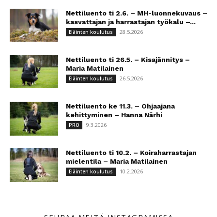
Nettiluento ti 2.6. – MH-luonnekuvaus –
kasvattajan ja harrastajan työkalu –...
28.5.2026
Eläinten koulutus
Nettiluento ti 26.5. – Kisajännitys –
Maria Matilainen
26.5.2026
Eläinten koulutus
Nettiluento ke 11.3. – Ohjaajana
kehittyminen – Hanna Närhi
9.3.2026
PRO
Nettiluento ti 10.2. – Koiraharrastajan
mielentila – Maria Matilainen
10.2.2026
Eläinten koulutus
SEURAA MEITÄ INSTAGRAMISSA