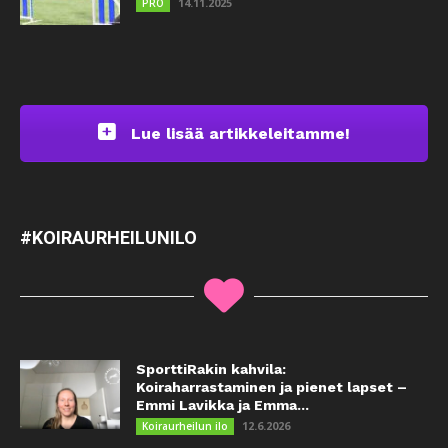
14.11.2025
PRO
Lue lisää artikkeleitamme!
#KOIRAURHEILUNILO
SporttiRakin kahvila:
Koiraharrastaminen ja pienet lapset –
Emmi Lavikka ja Emma...
12.6.2026
Koiraurheilun ilo