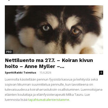
PRO
Nettiluento ma 27.7. – Koiran kivun
hoito – Anne Myller –...
SporttiRakki Toimitus
-
15.6.2026
0
Luennolla käsitellään pennun fyysistä kasvua ja kehitystä sekä
sopivan liikunnan suunnittelua pennulle, kun tavoitteena on
tulevaisuudessa koiraharrastuksiin osallistuminen. Luennoitsijana
eläinten kouluttaja ja eläinfysioterapeutti Milka Tauru. Lue
luennosta lisää
tapahtumakalenteristamme
.