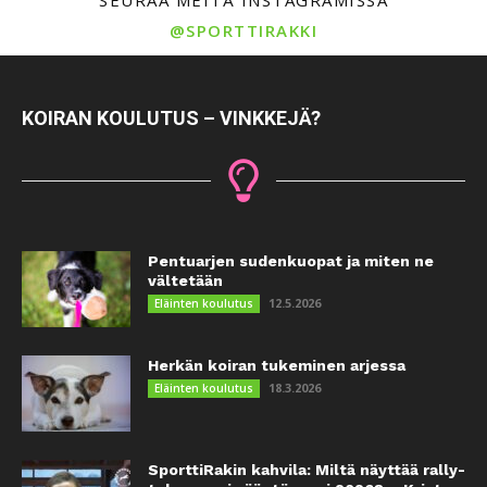
@SPORTTIRAKKI
KOIRAN KOULUTUS – VINKKEJÄ?
Pentuarjen sudenkuopat ja miten ne
vältetään
12.5.2026
Eläinten koulutus
Herkän koiran tukeminen arjessa
18.3.2026
Eläinten koulutus
SporttiRakin kahvila: Miltä näyttää rally-