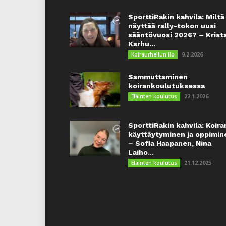
SporttiRakin kahvila: Miltä
näyttää rally-tokon uusi
sääntövuosi 2026? – Krist
Karhu...
9.2.2026
Koiraurheilun ilo
Sammuttaminen
koirankoulutuksessa
22.1.2026
Eläinten koulutus
SporttiRakin kahvila: Koira
käyttäytyminen ja oppimin
– Sofia Haapanen, Nina
Laiho...
21.12.2025
Eläinten koulutus