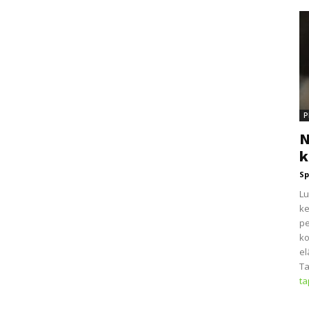
P
N
k
Sp
Lu
ke
pe
ko
el
Ta
t