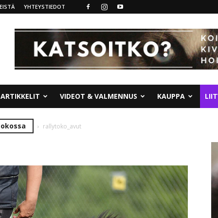
EISTÄ
YHTEYSTIEDOT
ARTIKKELIT
VIDEOT & VALMENNUS
KAUPPA
LII
-tokossa
rallytoko_avut