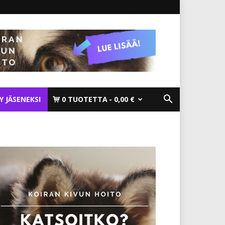
TY JÄSENEKSI
0 TUOTETTA
0,00 €