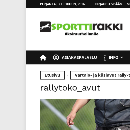
PERJANTAI, 7 ELOKUUN, 2026
KIRJAUDU SISÄÄN
M
SporttiRakki
ASIAKASPALVELU
INFO
Etusivu
Vartalo- ja käsiavut rally
rallytoko_avut