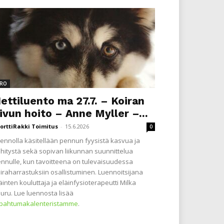
RO
ettiluento ma 27.7. – Koiran
ivun hoito – Anne Myller –...
orttiRakki Toimitus
-
15.6.2026
0
ennolla käsitellään pennun fyysistä kasvua ja
hitystä sekä sopivan liikunnan suunnittelua
nnulle, kun tavoitteena on tulevaisuudessa
iraharrastuksiin osallistuminen. Luennoitsijana
äinten kouluttaja ja eläinfysioterapeutti Milka
uru. Lue luennosta lisää
apahtumakalenteristamme
.