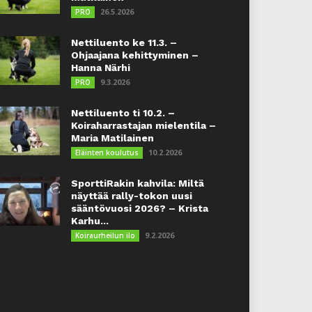
26.5.2026
PRO
Nettiluento ke 11.3. –
Ohjaajana kehittyminen –
Hanna Närhi
9.3.2026
PRO
Nettiluento ti 10.2. –
Koiraharrastajan mielentila –
Maria Matilainen
10.2.2026
Eläinten koulutus
SporttiRakin kahvila: Miltä
näyttää rally-tokon uusi
sääntövuosi 2026? – Krista
Karhu...
9.2.2026
Koiraurheilun ilo