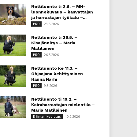
Nettiluento ti 2.6. – MH-
luonnekuvaus – kasvattajan
ja harrastajan työkalu –...
28.5.2026
PRO
Nettiluento ti 26.5. –
Kisajännitys – Maria
Matilainen
26.5.2026
PRO
Nettiluento ke 11.3. –
Ohjaajana kehittyminen –
Hanna Närhi
9.3.2026
PRO
Nettiluento ti 10.2. –
Koiraharrastajan mielentila –
Maria Matilainen
10.2.2026
Eläinten koulutus