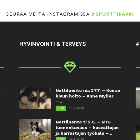
SEURAA MEITÄ INSTAGRAMISSA
@SPORTTIRAKKI
HYVINVOINTI & TERVEYS
#
a
Nettiluento ma 27.7. – Koiran
kivun hoito – Anne Myller
–...
15.6.2026
PRO
Nettiluento ti 2.6. – MH-
luonnekuvaus – kasvattajan
ja harrastajan työkalu –...
28.5.2026
PRO