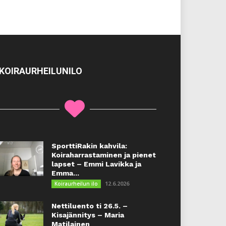
KOIRAURHEILUNILO
SporttiRakin kahvila:
Koiraharrastaminen ja pienet
lapset – Emmi Lavikka ja
Emma...
12.6.2026
Koiraurheilun ilo
Nettiluento ti 26.5. –
Kisajännitys – Maria
Matilainen