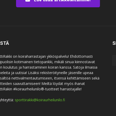
ISTÄ
S
ttiRakki on koiraharrastajan ykköspalvelu! Ehdottomasti
puolisin kotimainen tietopankki, mikäli sinua kiinnostavat
an koulutus ja harrastaminen koiran kanssa. Satoja ilmaisia
keleita ja uutisia! Lisäksi rekisteröityneille jäsenille upeaa
sisältöä nettivalmentautumiseen, itsensä kehittämiseen sekä
itteiden saavuttamiseen! Meiltä löydät myös ihanat
ttiRakin #koiraurheilunilo®-tuotteet harrastajalle!
yhteyttä:
sporttirakki@koiraurheilunilo.fi