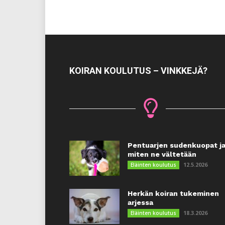
KOIRAN KOULUTUS – VINKKEJÄ?
Pentuarjen sudenkuopat j
miten ne vältetään
12.5.2026
Eläinten koulutus
Herkän koiran tukeminen
arjessa
18.3.2026
Eläinten koulutus