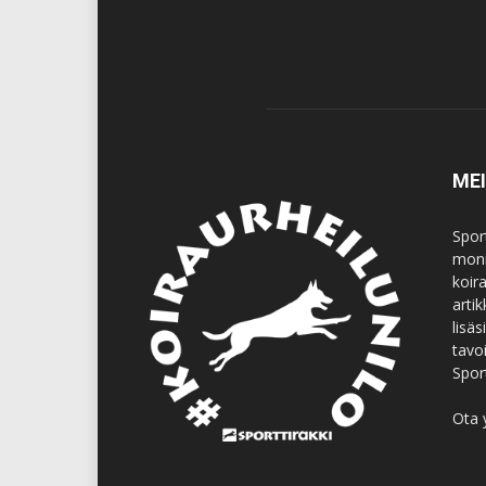
ME
Spor
moni
koir
artik
lisä
tavo
Spor
Ota 