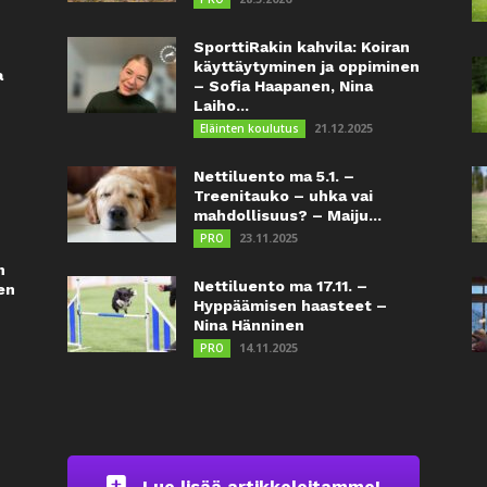
SporttiRakin kahvila: Koiran
käyttäytyminen ja oppiminen
a
– Sofia Haapanen, Nina
Laiho...
21.12.2025
Eläinten koulutus
Nettiluento ma 5.1. –
Treenitauko – uhka vai
mahdollisuus? – Maiju...
23.11.2025
PRO
n
Nettiluento ma 17.11. –
en
Hyppäämisen haasteet –
Nina Hänninen
14.11.2025
PRO
Lue lisää artikkeleitamme!