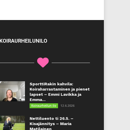
KOIRAURHEILUNILO
SporttiRakin kahvila:
Koiraharrastaminen ja pienet
lapset – Emmi Lavikka ja
Emma...
12.6.2026
Koiraurheilun ilo
Nettiluento ti 26.5. –
Kisajännitys – Maria
Matilainen