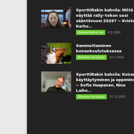
SporttiRakin kahvila: Miltä
näyttää rally-tokon uusi
sääntövuosi 2026? – Krist
Karhu...
9.2.2026
Koiraurheilun ilo
Sammuttaminen
koirankoulutuksessa
22.1.2026
Eläinten koulutus
SporttiRakin kahvila: Koira
käyttäytyminen ja oppimin
– Sofia Haapanen, Nina
Laiho...
21.12.2025
Eläinten koulutus