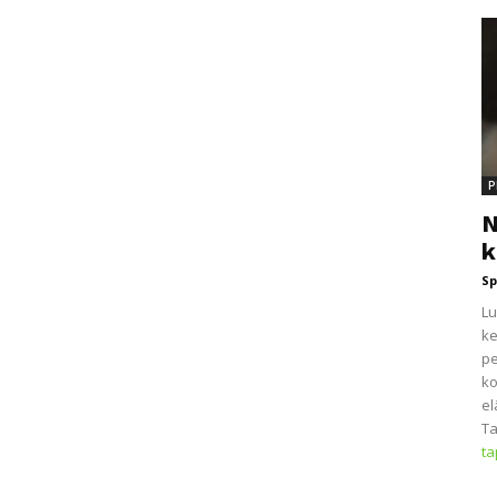
P
N
k
Sp
Lu
ke
pe
ko
el
Ta
t