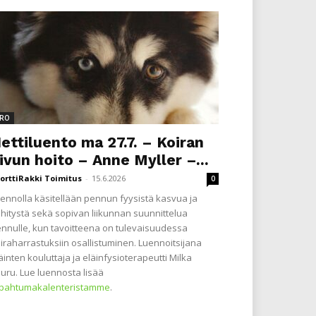
RO
ettiluento ma 27.7. – Koiran
ivun hoito – Anne Myller –...
orttiRakki Toimitus
-
15.6.2026
0
ennolla käsitellään pennun fyysistä kasvua ja
hitystä sekä sopivan liikunnan suunnittelua
nnulle, kun tavoitteena on tulevaisuudessa
iraharrastuksiin osallistuminen. Luennoitsijana
äinten kouluttaja ja eläinfysioterapeutti Milka
uru. Lue luennosta lisää
apahtumakalenteristamme
.