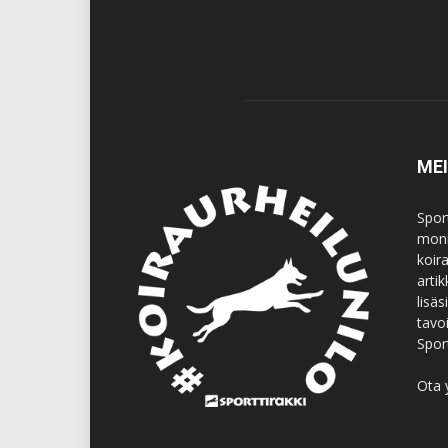
ME
Spor
moni
koir
artik
lisä
tavo
Spor
Ota 