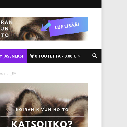
TY JÄSENEKSI
0 TUOTETTA
0,00 €
ikoirien_EM