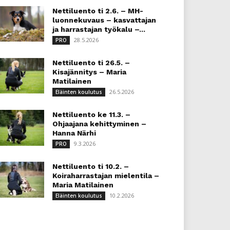
Nettiluento ti 2.6. – MH-
luonnekuvaus – kasvattajan
ja harrastajan työkalu –...
28.5.2026
PRO
Nettiluento ti 26.5. –
Kisajännitys – Maria
Matilainen
26.5.2026
Eläinten koulutus
Nettiluento ke 11.3. –
Ohjaajana kehittyminen –
Hanna Närhi
9.3.2026
PRO
Nettiluento ti 10.2. –
Koiraharrastajan mielentila –
Maria Matilainen
10.2.2026
Eläinten koulutus