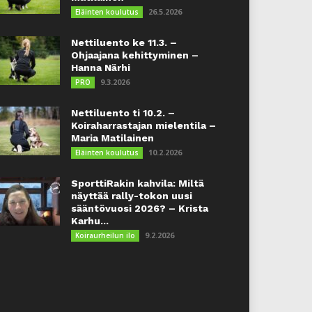
26.5.2026
Eläinten koulutus
Nettiluento ke 11.3. –
Ohjaajana kehittyminen –
Hanna Närhi
9.3.2026
PRO
Nettiluento ti 10.2. –
Koiraharrastajan mielentila –
Maria Matilainen
10.2.2026
Eläinten koulutus
SporttiRakin kahvila: Miltä
näyttää rally-tokon uusi
sääntövuosi 2026? – Krista
Karhu...
9.2.2026
Koiraurheilun ilo