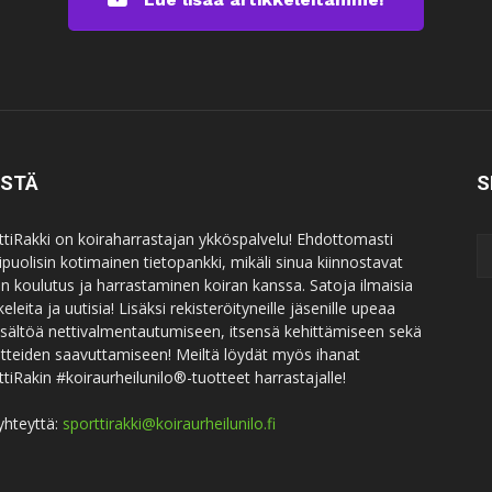
ISTÄ
S
ttiRakki on koiraharrastajan ykköspalvelu! Ehdottomasti
puolisin kotimainen tietopankki, mikäli sinua kiinnostavat
an koulutus ja harrastaminen koiran kanssa. Satoja ilmaisia
keleita ja uutisia! Lisäksi rekisteröityneille jäsenille upeaa
sisältöä nettivalmentautumiseen, itsensä kehittämiseen sekä
itteiden saavuttamiseen! Meiltä löydät myös ihanat
ttiRakin #koiraurheilunilo®-tuotteet harrastajalle!
yhteyttä:
sporttirakki@koiraurheilunilo.fi