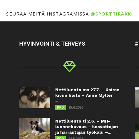
SEURAA MEITÄ INSTAGRAMISSA
@SPORTTIRAKKI
HYVINVOINTI & TERVEYS
#
a
Nettiluento ma 27.7. – Koiran
kivun hoito – Anne Myller
–...
15.6.2026
PRO
Nettiluento ti 2.6. – MH-
luonnekuvaus – kasvattajan
ja harrastajan työkalu –...
28.5.2026
PRO