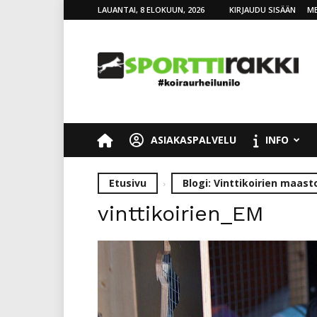
LAUANTAI, 8 ELOKUUN, 2026
KIRJAUDU SISÄÄN
ME
SporttiRakki
ASIAKASPALVELU
INFO
Etusivu
Blogi: Vinttikoirien maas
vinttikoirien_EM