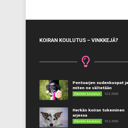
KOIRAN KOULUTUS – VINKKEJÄ?
Pentuarjen sudenkuopat j
miten ne vältetään
12.5.2026
Eläinten koulutus
Herkän koiran tukeminen
arjessa
18.3.2026
Eläinten koulutus