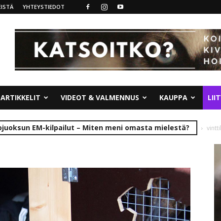
ISTÄ
YHTEYSTIEDOT
ARTIKKELIT
VIDEOT & VALMENNUS
KAUPPA
LII
tojuoksun EM-kilpailut – Miten meni omasta mielestä?
vintt