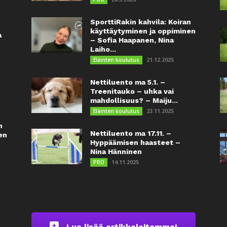
SporttiRakin kahvila: Koiran
käyttäytyminen ja oppiminen
a
– Sofia Haapanen, Nina
Laiho...
21.12.2025
Eläinten koulutus
Nettiluento ma 5.1. –
Treenitauko – uhka vai
mahdollisuus? – Maiju...
23.11.2025
Eläinten koulutus
n
Nettiluento ma 17.11. –
en
Hyppäämisen haasteet –
Nina Hänninen
14.11.2025
PRO
Lue lisää artikkeleitamme!